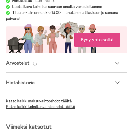
Hintatakuu - Lue lisää ->
Luotettava toimitus suoraan omalta varastoltamme
Tilaa arkisin ennen klo 13.00 – lähetämme tilauksen jo samana
päivänä!
Kysy yhteisöltä
Arvostelut
Hintahistoria
Katso kaikki maksuvaihtoehdot täältä
Katso kaikki toimitusvaihtoehdot täältä
Viimeksi katsotut