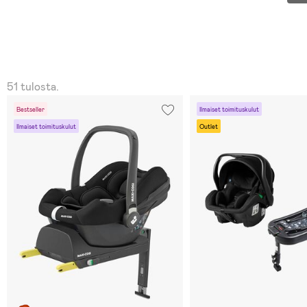
51 tulosta.
Bestseller
Ilmaiset toimituskulut
Ilmaiset toimituskulut
Outlet