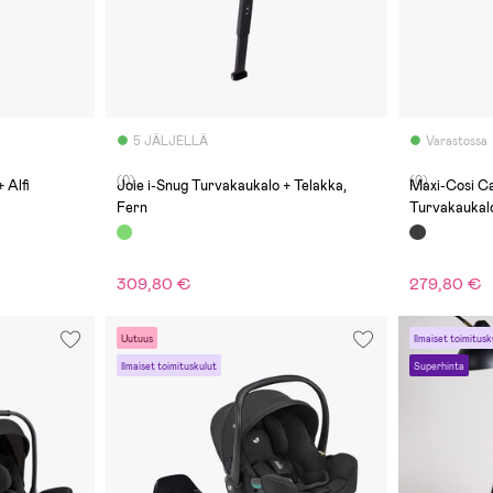
5 JÄLJELLÄ
Varastossa
(0)
(0)
 Alfi
Joie i-Snug Turvakaukalo + Telakka,
Maxi-Cosi Ca
Fern
Turvakaukalo
Lisäosapaket
309,80 €
279,80 €
Uutuus
Ilmaiset toimitusk
Ilmaiset toimituskulut
Superhinta