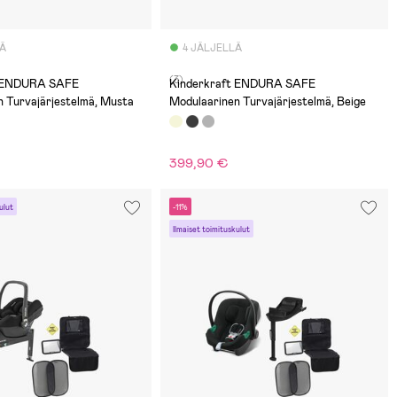
LÄ
4 JÄLJELLÄ
(3)
t ENDURA SAFE
Kinderkraft ENDURA SAFE
n Turvajärjestelmä, Musta
Modulaarinen Turvajärjestelmä, Beige
399,90 €
ulut
-11%
Ilmaiset toimituskulut