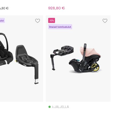
928,80 €
24,80 €
ulut
-15%
Ilmaiset toimituskulut
4 JÄLJELLÄ