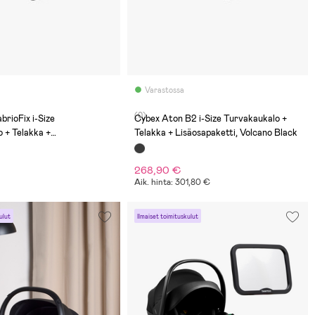
Varastossa
(0)
brioFix i-Size
Cybex Aton B2 i-Size Turvakaukalo +
 + Telakka +
Telakka + Lisäosapaketti, Volcano Black
ti, Black
268,90 €
Aik. hinta: 301,80 €
ulut
Ilmaiset toimituskulut