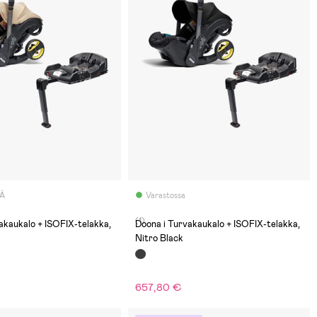
LÄ
Varastossa
(1)
akaukalo + ISOFIX-telakka,
Doona i Turvakaukalo + ISOFIX-telakka,
Nitro Black
657,80 €