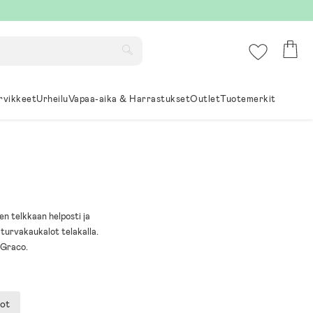
rvikkeet
Urheilu
Vapaa-aika & Harrastukset
Outlet
Tuotemerkit
n telkkaan helposti ja
turvakaukalot telakalla.
 Graco.
lot