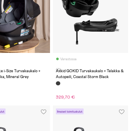
Varastossa
(0)
 i-Size Turvakaukalo +
Axkid GOKID Turvakaukalo + Telakka &
ka, Mineral Grey
Autopeili, Coastal Storm Black
329,70 €
ulut
Ilmaiset toimituskulut