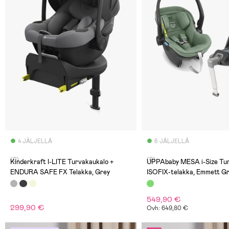
4 JÄLJELLÄ
6 JÄLJELLÄ
(0)
(0)
Kinderkraft I-LITE Turvakaukalo +
UPPAbaby MESA i-Size Tur
ENDURA SAFE FX Telakka, Grey
ISOFIX-telakka, Emmett G
549,90 €
299,90 €
Ovh: 649,80 €