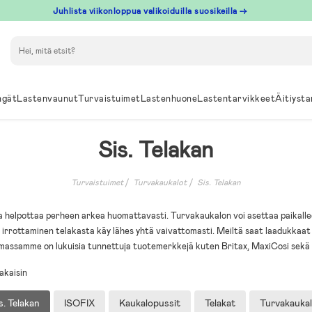
Juhlista viikonloppua valikoiduilla suosikeilla →
Hae
ngät
Lastenvaunut
Turvaistuimet
Lastenhuone
Lastentarvikkeet
Äitiysta
Sis. Telakan
Turvaistuimet
Turvakaukalot
Sis. Telakan
 helpottaa perheen arkea huomattavasti. Turvakaukalon voi asettaa paikallee
 irrottaminen telakasta käy lähes yhtä vaivattomasti. Meiltä saat laadukkaat 
imassamme on lukuisia tunnettuja tuotemerkkejä kuten Britax, MaxiCosi sekä
akaisin
s. Telakan
ISOFIX
Kaukalopussit
Telakat
Turvakauka