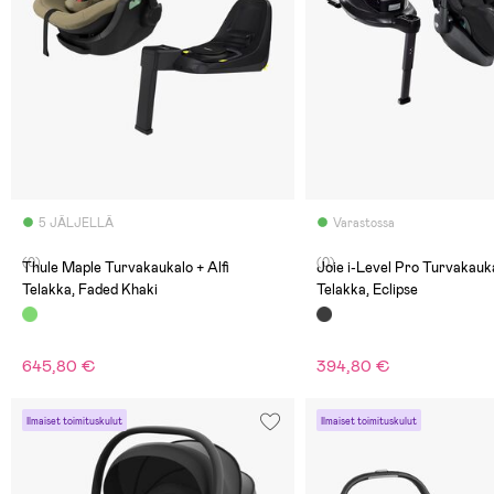
5 JÄLJELLÄ
Varastossa
(0)
(0)
Thule Maple Turvakaukalo + Alfi
Joie i-Level Pro Turvakauk
Telakka, Faded Khaki
Telakka, Eclipse
645,80 €
394,80 €
Ilmaiset toimituskulut
Ilmaiset toimituskulut