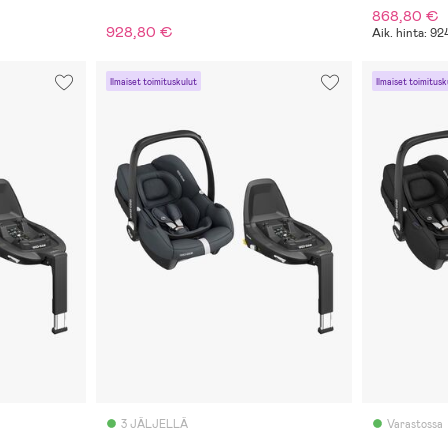
868,80 €
928,80 €
Aik. hinta: 9
Ilmaiset toimituskulut
Ilmaiset toimitusk
3 JÄLJELLÄ
Varastossa