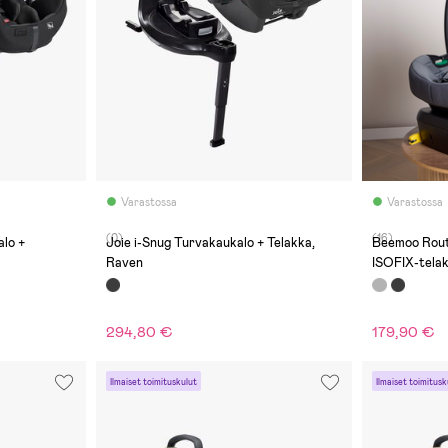
Varastossa
Varastossa
(0)
(16)
alo +
Joie i-Snug Turvakaukalo + Telakka,
Beemoo Route
Raven
ISOFIX-telak
294,80 €
179,90 €
Ilmaiset toimituskulut
Ilmaiset toimitusk