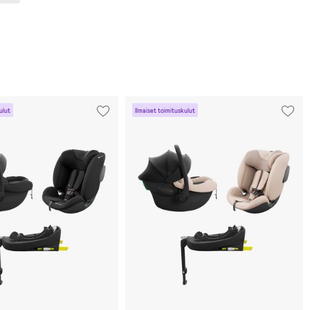
ulut
Ilmaiset toimituskulut