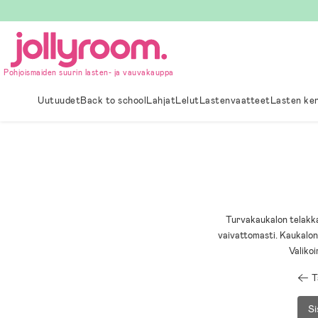
Hoppa
till
innehållet
Pohjoismaiden suurin lasten- ja vauvakauppa
Uutuudet
Back to school
Lahjat
Lelut
Lastenvaatteet
Lasten ke
Turvakaukalon telakka
vaivattomasti. Kaukalon
Valiko
T
Si