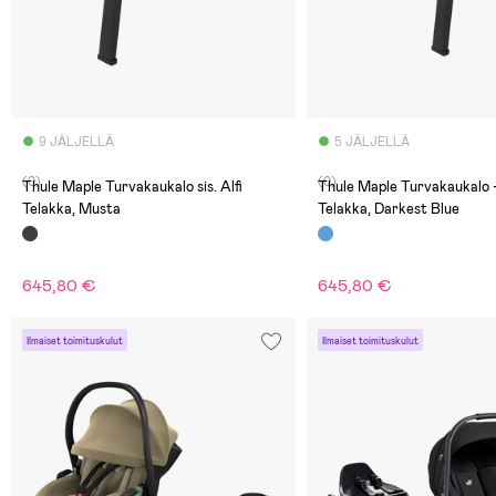
9 JÄLJELLÄ
5 JÄLJELLÄ
(0)
(0)
Thule Maple Turvakaukalo sis. Alfi
Thule Maple Turvakaukalo +
Telakka, Musta
Telakka, Darkest Blue
645,80 €
645,80 €
Ilmaiset toimituskulut
Ilmaiset toimituskulut