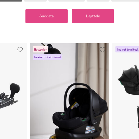
Suodata
Lajittele
Bestseller
Ilmaiset toimitusk
Ilmaiset toimituskulut