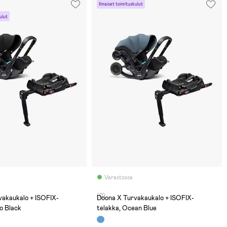
Ilmaiset toimituskulut
ulut
Varastossa
(0)
vakaukalo + ISOFIX-
Doona X Turvakaukalo + ISOFIX-
ro Black
telakka, Ocean Blue