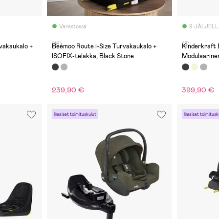
Varastossa
9 JÄLJEL
(16)
(3)
vakaukalo +
Beemoo Route i-Size Turvakaukalo +
Kinderkraf
ISOFIX-telakka, Black Stone
Modulaarine
239,90 €
399,90 €
Ilmaiset toimituskulut
Ilmaiset toimitusk