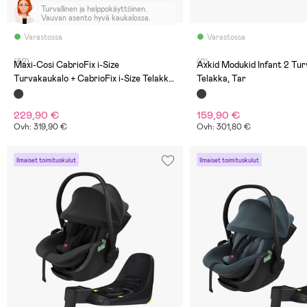
Turvallinen ja helppokäyttöinen.
Vauvan asento hyvä kaukalossa.
Varastossa
Varastossa
(62)
(0)
Maxi-Cosi CabrioFix i-Size
Axkid Modukid Infant 2 Tur
Turvakaukalo + CabrioFix i-Size Telakka,
Telakka, Tar
Essential Black
229,90 €
159,90 €
Ovh: 319,90 €
Ovh: 301,80 €
Ilmaiset toimituskulut
Ilmaiset toimituskulut