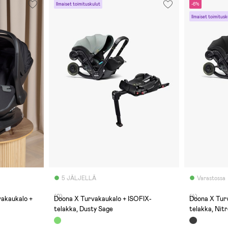
Ilmaiset toimituskulut
-6%
Ilmaiset toimitusk
5 JÄLJELLÄ
Varastossa
(0)
(4)
vakaukalo +
Doona X Turvakaukalo + ISOFIX-
Doona X Tur
telakka, Dusty Sage
telakka, Nit