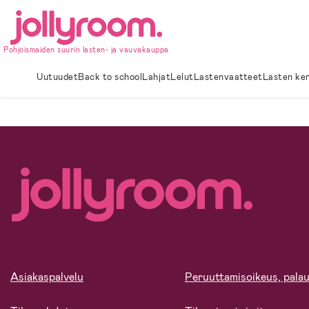
Hoppa
till
innehållet
Pohjoismaiden suurin lasten- ja vauvakauppa
Uutuudet
Back to school
Lahjat
Lelut
Lastenvaatteet
Lasten ke
Asiakaspalvelu
Peruuttamisoikeus, palau