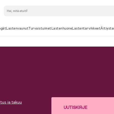
Hae
ngät
Lastenvaunut
Turvaistuimet
Lastenhuone
Lastentarvikkeet
Äitiysta
tus ja takuu
UUTISKIRJE