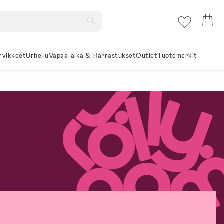
rvikkeet
Urheilu
Vapaa-aika & Harrastukset
Outlet
Tuotemerkit