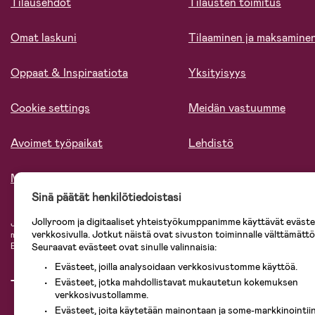
Tilausehdot
Tilausten toimitus
Omat laskuni
Tilaaminen ja maksamine
Oppaat & Inspiraatiota
Yksityisyys
Cookie settings
Meidän vastuumme
Avoimet työpaikat
Lehdistö
Meistä
Sinä päätät henkilötiedoistasi
Jollyroom ja digitaaliset yhteistyökumppanimme käyttävät evästei
Jollyroomin laajasta valikoimasta tilaat kaiken tarvittavan lapsiperheelle nopeast
verkkosivulla. Jotkut näistä ovat sivuston toiminnalle välttämättö
mielin. Jollyroomilta saat lastenvaunut, turvaistuimet, vaatteet vauvoille ja laps
Seuraavat evästeet ovat sinulle valinnaisia:
Baby Jogger, BabyBjörn, Didriksons, KidKraft, Ergobaby, Philips Avent, Neona
Evästeet, joilla analysoidaan verkkosivustomme käyttöä.
Evästeet, jotka mahdollistavat mukautetun kokemuksen
verkkosivustollamme.
Evästeet, joita käytetään mainontaan ja some-markkinointiin