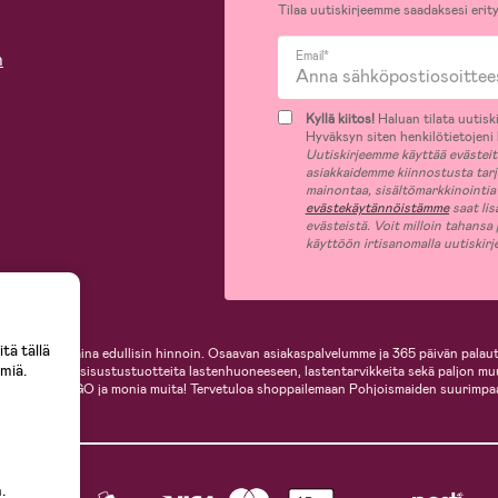
Tilaa uutiskirjeemme saadaksesi erity
n
Email*
Kyllä kiitos!
Haluan tilata uutiski
Hyväksyn siten henkilötietojeni k
Uutiskirjeemme käyttää evästeitä 
asiakkaidemme kiinnostusta tar
mainontaa, sisältömarkkinointia
evästekäytännöistämme
saat lis
evästeistä. Voit milloin tahansa
käyttöön irtisanomalla uutiskir
tä tällä
i, helposti ja aina edullisin hinnoin. Osaavan asiakaspalvelumme ja 365 päivän palaut
miä.
ille, inspiroivia sisustustuotteita lastenhuoneeseen, lastentarvikkeita sekä paljon m
te, Cybex, LEGO ja monia muita! Tervetuloa shoppailemaan Pohjoismaiden suurimpa
.