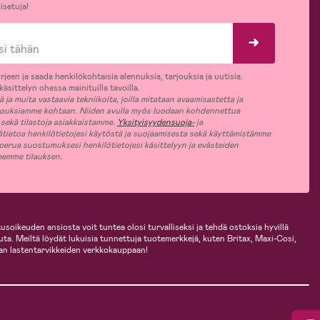
isetuja!
rjeen ja saada henkilökohtaisia alennuksia, tarjouksia ja uutisia.
äsittelyn ohessa mainituilla tavoilla.
ja muita vastaavia tekniikoita, joilla mitataan avaamisastetta ja
jouksiamme kohtaan. Niiden avulla myös luodaan kohdennettua
 sekä tilastoja asiakkaistamme.
Yksityisyydensuoja-
ja
ätietoa henkilötietojesi käytöstä ja suojaamisesta sekä käyttämistämme
 perua suostumuksesi henkilötietojesi käsittelyyn ja evästeiden
jeemme tilauksen.
usoikeuden ansiosta voit tuntea olosi turvalliseksi ja tehdä ostoksia hyvillä
uuta. Meiltä löydät lukuisia tunnettuja tuotemerkkejä, kuten Britax, Maxi-Cosi,
an lastentarvikkeiden verkkokauppaan!