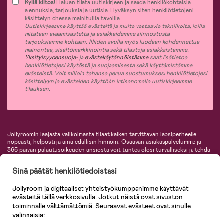
Kyllä kiitos!
Haluan tilata uutiskirjeen ja saada henkilökohtaisia
alennuksia, tarjouksia ja uutisia. Hyväksyn siten henkilötietojeni
käsittelyn ohessa mainituilla tavoilla.
Uutiskirjeemme käyttää evästeitä ja muita vastaavia tekniikoita, joilla
mitataan avaamisastetta ja asiakkaidemme kiinnostusta
tarjouksiamme kohtaan. Niiden avulla myös luodaan kohdennettua
mainontaa, sisältömarkkinointia sekä tilastoja asiakkaistamme.
Yksityisyydensuoja-
ja
evästekäytännöistämme
saat lisätietoa
henkilötietojesi käytöstä ja suojaamisesta sekä käyttämistämme
evästeistä. Voit milloin tahansa perua suostumuksesi henkilötietojesi
käsittelyyn ja evästeiden käyttöön irtisanomalla uutiskirjeemme
tilauksen.
Jollyroomin laajasta valikoimasta tilaat kaiken tarvittavan lapsiperheelle
nopeasti, helposti ja aina edullisin hinnoin. Osaavan asiakaspalvelumme ja
365 päivän palautusoikeuden ansiosta voit tuntea olosi turvalliseksi ja tehdä
ostoksia hyvillä mielin. Jollyroomilta saat lastenvaunut, turvaistuimet,
vaatteet vauvoille ja lapsille, inspiroivia sisustustuotteita lastenhuoneeseen,
Sinä päätät henkilötiedoistasi
lastentarvikkeita sekä paljon muuta. Meiltä löydät lukuisia tunnettuja
tuotemerkkejä, kuten Britax, Maxi-Cosi, Baby Jogger, BabyBjörn, Didriksons,
Jollyroom ja digitaaliset yhteistyökumppanimme käyttävät
KidKraft, Ergobaby, Philips Avent, Neonate, Cybex, LEGO ja monia muita!
evästeitä tällä verkkosivulla. Jotkut näistä ovat sivuston
Tervetuloa shoppailemaan Pohjoismaiden suurimpaan lastentarvikkeiden
verkkokauppaan!
toiminnalle välttämättömiä. Seuraavat evästeet ovat sinulle
valinnaisia: