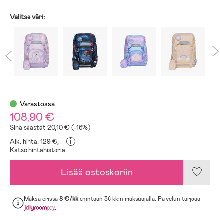
Valitse väri:
Varastossa
108,90 €
Sinä säästät 20,10 € (-16%)
i
Aik. hinta: 129 €;
Katso hintahistoria
Lisää ostoskoriin
Maksa erissä
8 €/kk
enintään 36 kk:n maksuajalla. Palvelun tarjoaa
.