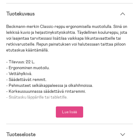
Tuotekuvaus
Beckmann-merkin Classic-reppu ergonomisella muotoilulla. Siinä on
leikkisä kuvio ja heijastinyksityiskohtia. Täydellinen koulureppu, jota
voi laajentaa tarvitessasi lisätilaa vaikkapa liikuntavaatteille tai
retkivarusteille. Repun painatuksen voi halutessaan taittaa piiloon
etutaskua kääntämällä.
- Tilavuus: 22 L.
- Ergonominen muotoilu.
- Vettähylkivä.
- Säädettävät remmit.
- Pehmusteet selkäkappaleessa ja olkahihnoissa.
- Korkeussuunnassa säädettävä rintaremmi.
- Sisätasku läppärille tai tabletille.
- Heijastavia yksityiskohtia.
- Yläkannessa on integroitu sadesuoja.
Lue lisää
- Valmistettu kierrätetystä materiaalista.
- Hyvä ilmanvaihto selässä.
- Laajenna reppua Beckmannin 12-litraisella repulla (myydään
erikseen).
Tuoteseloste
- Vuosina 2019 ja 2020 Beckmannin Classic sai korkeimman