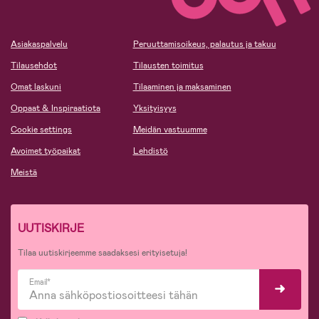
Asiakaspalvelu
Peruuttamisoikeus, palautus ja takuu
Tilausehdot
Tilausten toimitus
Omat laskuni
Tilaaminen ja maksaminen
Oppaat & Inspiraatiota
Yksityisyys
Cookie settings
Meidän vastuumme
Avoimet työpaikat
Lehdistö
Meistä
UUTISKIRJE
Tilaa uutiskirjeemme saadaksesi erityisetuja!
Email*