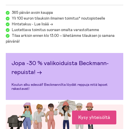
arvosanan norjalaisessa Dagbladet-lehdessä.
365 päivän avoin kauppa
- 100 % Kierrätetyt PET-pullot.
Yli 100 euron tilauksiin ilmainen toimitus* noutopisteelle
Hintatakuu - Lue lisää ->
Luotettava toimitus suoraan omalta varastoltamme
Tilaa arkisin ennen klo 13.00 – lähetämme tilauksen jo samana
päivänä!
Jopa -30 % valikoiduista Beckmann-
repuista!
→
Koulun alku edessä? Beckmannilta löydät reppuja mitä lapset
rakastavat!
Kysy yhteisöltä