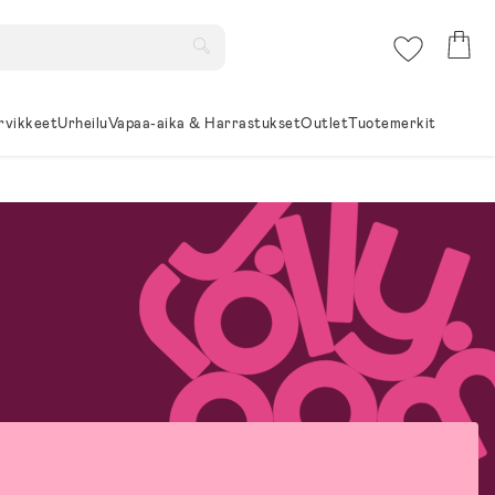
rvikkeet
Urheilu
Vapaa-aika & Harrastukset
Outlet
Tuotemerkit