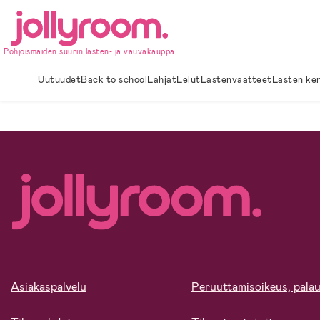
Hoppa
till
innehållet
Pohjoismaiden suurin lasten- ja vauvakauppa
Uutuudet
Back to school
Lahjat
Lelut
Lastenvaatteet
Lasten ke
Asiakaspalvelu
Peruuttamisoikeus, palau