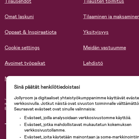
Tilausehdot
Tilausten toimitus
Omat laskuni
Tilaaminen ja maksamine
Oppaat & Inspiraatiota
Yksityisyys
Cookie settings
Meidän vastuumme
Avoimet työpaikat
Lehdistö
Meistä
Sinä päätät henkilötiedoistasi
Jollyroom ja digitaaliset yhteistyökumppanimme käyttävät evästei
Jollyroomin laajasta valikoimasta tilaat kaiken tarvittavan lapsiperheelle nopeast
verkkosivulla. Jotkut näistä ovat sivuston toiminnalle välttämättö
mielin. Jollyroomilta saat lastenvaunut, turvaistuimet, vaatteet vauvoille ja laps
Seuraavat evästeet ovat sinulle valinnaisia:
Baby Jogger, BabyBjörn, Didriksons, KidKraft, Ergobaby, Philips Avent, Neona
Evästeet, joilla analysoidaan verkkosivustomme käyttöä.
Evästeet, jotka mahdollistavat mukautetun kokemuksen
verkkosivustollamme.
Evästeet, joita käytetään mainontaan ja some-markkinointiin