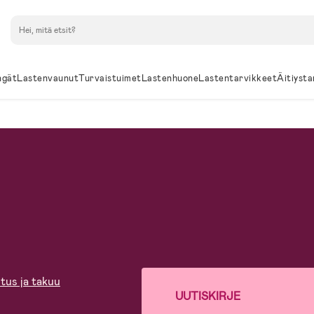
Hae
ngät
Lastenvaunut
Turvaistuimet
Lastenhuone
Lastentarvikkeet
Äitiysta
tus ja takuu
UUTISKIRJE