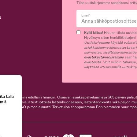
Tilaa uutiskirjeemme saadaksesi erity
n
Email*
Kyllä kiitos!
Haluan tilata uutiski
Hyväksyn siten henkilötietojeni k
Uutiskirjeemme käyttää evästeitä 
asiakkaidemme kiinnostusta tar
mainontaa, sisältömarkkinointia
evästekäytännöistämme
saat lis
evästeistä. Voit milloin tahansa
käyttöön irtisanomalla uutiskir
tä tällä
i, helposti ja aina edullisin hinnoin. Osaavan asiakaspalvelumme ja 365 päivän palaut
miä.
ille, inspiroivia sisustustuotteita lastenhuoneeseen, lastentarvikkeita sekä paljon m
te, Cybex, LEGO ja monia muita! Tervetuloa shoppailemaan Pohjoismaiden suurimpa
.