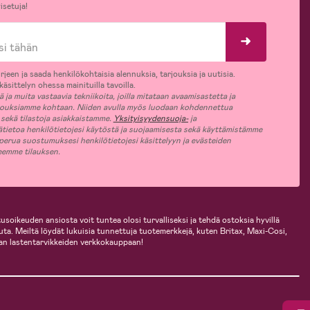
isetuja!
rjeen ja saada henkilökohtaisia alennuksia, tarjouksia ja uutisia.
äsittelyn ohessa mainituilla tavoilla.
ja muita vastaavia tekniikoita, joilla mitataan avaamisastetta ja
jouksiamme kohtaan. Niiden avulla myös luodaan kohdennettua
 sekä tilastoja asiakkaistamme.
Yksityisyydensuoja-
ja
ätietoa henkilötietojesi käytöstä ja suojaamisesta sekä käyttämistämme
 perua suostumuksesi henkilötietojesi käsittelyyn ja evästeiden
jeemme tilauksen.
usoikeuden ansiosta voit tuntea olosi turvalliseksi ja tehdä ostoksia hyvillä
uuta. Meiltä löydät lukuisia tunnettuja tuotemerkkejä, kuten Britax, Maxi-Cosi,
an lastentarvikkeiden verkkokauppaan!