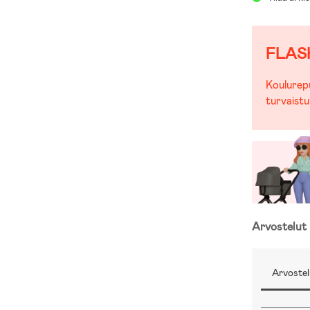
FLAS
Koulurepu
turvaistu
Arvostelut
Arvostel