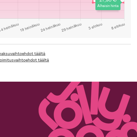
Alhaisin hinta
 maksuvaihtoehdot täältä
toimitusvaihtoehdot täältä