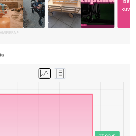
lisää 
kuvia
GAMIFIERA.®
ia
27,90 €