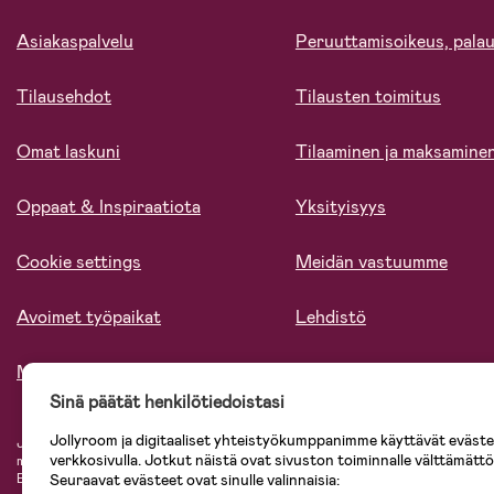
Asiakaspalvelu
Peruuttamisoikeus, palau
Tilausehdot
Tilausten toimitus
Omat laskuni
Tilaaminen ja maksamine
Oppaat & Inspiraatiota
Yksityisyys
Cookie settings
Meidän vastuumme
Avoimet työpaikat
Lehdistö
Meistä
Sinä päätät henkilötiedoistasi
Jollyroom ja digitaaliset yhteistyökumppanimme käyttävät evästei
Jollyroomin laajasta valikoimasta tilaat kaiken tarvittavan lapsiperheelle nopeast
verkkosivulla. Jotkut näistä ovat sivuston toiminnalle välttämättö
mielin. Jollyroomilta saat lastenvaunut, turvaistuimet, vaatteet vauvoille ja laps
Seuraavat evästeet ovat sinulle valinnaisia:
Baby Jogger, BabyBjörn, Didriksons, KidKraft, Ergobaby, Philips Avent, Neona