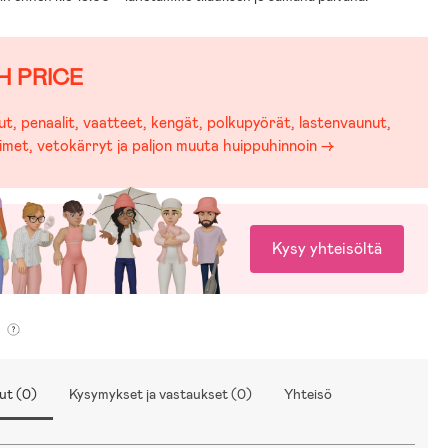
H PRICE
t, penaalit, vaatteet, kengät, polkupyörät, lastenvaunut,
imet, vetokärryt ja paljon muuta huippuhinnoin →
Kysy yhteisöltä
ut (0)
Kysymykset ja vastaukset (0)
Yhteisö