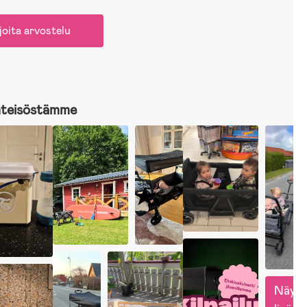
joita arvostelu
hteisöstämme
Näytä