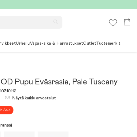
rvikkeet
Urheilu
Vapaa-aika & Harrastukset
Outlet
Tuotemerkit
D Pupu Eväsrasia, Pale Tuscany
10310112
(0)
Näytä kaikki arvostelut
sh Sale
ranssi