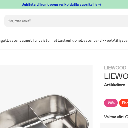
Juhlista viikonloppua valikoiduilla suosikeilla →
Hae
ngät
Lastenvaunut
Turvaistuimet
Lastenhuone
Lastentarvikkeet
Äitiysta
LIEWOOD
LIEWOO
Artikkelinro.
-28%
Fla
Valitse väri:
O