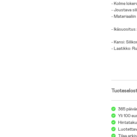
- Kolme loker
- Joustava sil
- Materiaaliin
- Ikäsuositus:
- Kansi: Siliko
- Laatikko: R
Tuoteselos
365 päivä
Yli 100 eu
Hintatakuu
Luotettav
Tilaa arki