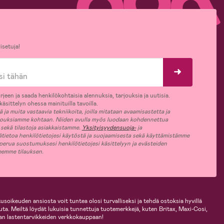
isetuja!
rjeen ja saada henkilökohtaisia alennuksia, tarjouksia ja uutisia.
äsittelyn ohessa mainituilla tavoilla.
ja muita vastaavia tekniikoita, joilla mitataan avaamisastetta ja
jouksiamme kohtaan. Niiden avulla myös luodaan kohdennettua
 sekä tilastoja asiakkaistamme.
Yksityisyydensuoja-
ja
ätietoa henkilötietojesi käytöstä ja suojaamisesta sekä käyttämistämme
 perua suostumuksesi henkilötietojesi käsittelyyn ja evästeiden
jeemme tilauksen.
usoikeuden ansiosta voit tuntea olosi turvalliseksi ja tehdä ostoksia hyvillä
uuta. Meiltä löydät lukuisia tunnettuja tuotemerkkejä, kuten Britax, Maxi-Cosi,
an lastentarvikkeiden verkkokauppaan!