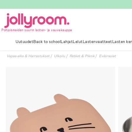
Hoppa
till
innehållet
Pohjoismaiden suurin lasten- ja vauvakauppa
Uutuudet
Back to school
Lahjat
Lelut
Lastenvaatteet
Lasten ke
Vapaa-aika & Harrastukset
Ulkoilu
Retket & Piknik
Eväsrasiat