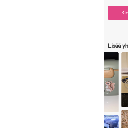
Kir
Lisää y