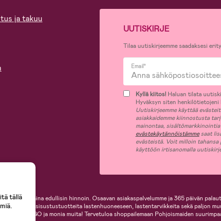
tus ja takuu
UUTISKIRJE
Tilaa uutiskirjeemme saadaksesi erity
n
Email*
Kyllä kiitos!
Haluan tilata uutiski
Hyväksyn siten henkilötietojeni k
Uutiskirjeemme käyttää evästeitä 
asiakkaidemme kiinnostusta tar
mainontaa, sisältömarkkinointia
evästekäytännöistämme
saat lis
evästeistä. Voit milloin tahansa
käyttöön irtisanomalla uutiskir
tä tällä
i, helposti ja aina edullisin hinnoin. Osaavan asiakaspalvelumme ja 365 päivän palaut
miä.
ille, inspiroivia sisustustuotteita lastenhuoneeseen, lastentarvikkeita sekä paljon m
te, Cybex, LEGO ja monia muita! Tervetuloa shoppailemaan Pohjoismaiden suurimpa