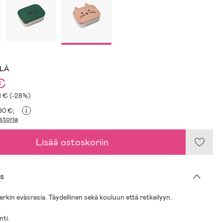
LLÄ
€
11 € (-28%)
i
,90 €;
storia
Lisää ostoskoriin
s
n eväsrasia. Täydellinen sekä kouluun että retkeilyyn.
nti.