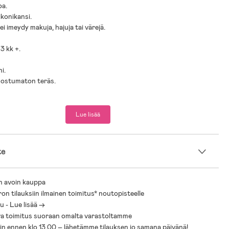
oa.
ikonikansi.
 ei imeydy makuja, hajuja tai värejä.
 3 kk +.
ni.
uostumaton teräs.
Lue lisää
te
n avoin kauppa
ron tilauksiin ilmainen toimitus* noutopisteelle
 - Lue lisää ->
a toimitus suoraan omalta varastoltamme
sin ennen klo 13.00 – lähetämme tilauksen jo samana päivänä!