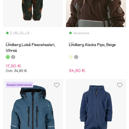
2 JÄLJELLÄ
Varastossa
(0)
(0)
Lindberg Luleå Fleecehaalari,
Lindberg Alaska Pipo, Beige
Vihreä
17,90 €
34,90 €
Ovh: 34,90 €
Ilmaiset toimituskulut