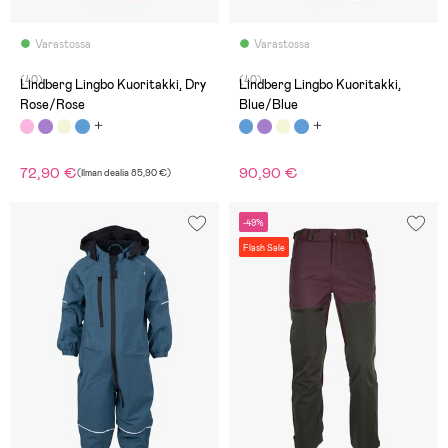
Varastossa
Varastossa
(40)
(40)
Lindberg Lingbo Kuoritakki, Dry
Lindberg Lingbo Kuoritakki,
Rose/Rose
Blue/Blue
72,90 €
90,90 €
(
Ilman dealia
85,90 €
)
-49%
Flash Sale