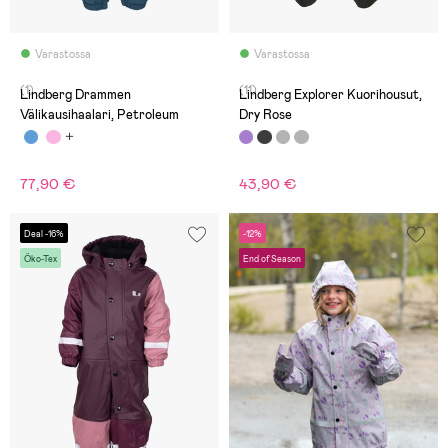
Varastossa
Varastossa
(1)
(11)
Lindberg Drammen
Lindberg Explorer Kuorihousut,
Välikausihaalari, Petroleum
Dry Rose
77,90 €
43,90 €
Deal -16%
-12%
Öko-Tex
End of Season