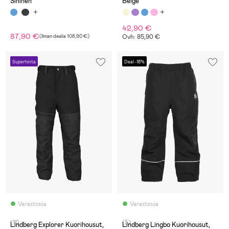
Sininen
Beige
42,90 €
87,90 €
(
Ilman dealia
108,90 €
)
Ovh: 85,90 €
Superhinta
Deal -18%
Varastossa
Varastossa
(11)
(5)
Lindberg Explorer Kuorihousut,
Lindberg Lingbo Kuorihousut,