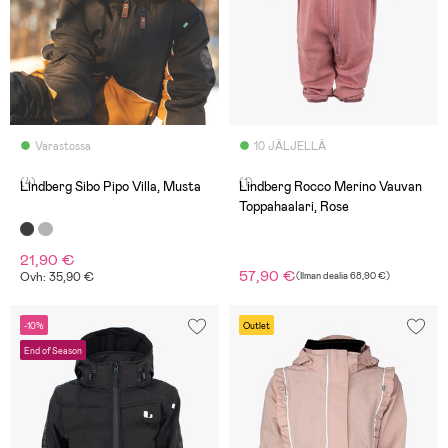
Varastossa
10 JÄLJELLÄ
(4)
(1)
Lindberg Sibo Pipo Villa, Musta
Lindberg Rocco Merino Vauvan
Toppahaalari, Rose
21,90 €
57,90 €
Ovh: 35,90 €
(
Ilman dealia
68,90 €
)
-10%
Outlet
End of Season