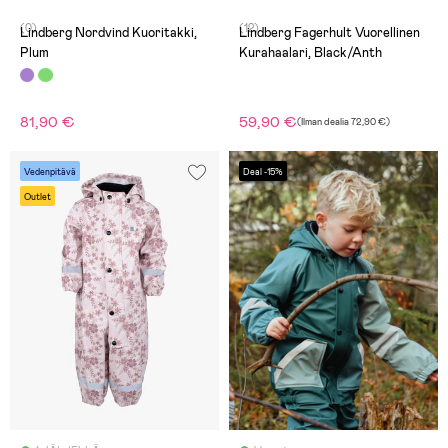
(0)
(12)
Lindberg Nordvind Kuoritakki,
Lindberg Fagerhult Vuorellinen
Plum
Kurahaalari, Black/Anth
81,90 €
59,90 €
(
Ilman dealia
72,90 €
)
Vedenpitävä
Deal -15%
Outlet