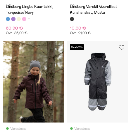
(40)
(25)
Lindberg Lingbo Kuoritakki,
Lindberg Varekil Vuorelliset
Turquoise/Navy
Kurahanskat, Musta
60,90 €
10,90 €
Ovh: 85,90 €
Ovh: 21,90 €
Deal -18%
Varastossa
Varastossa