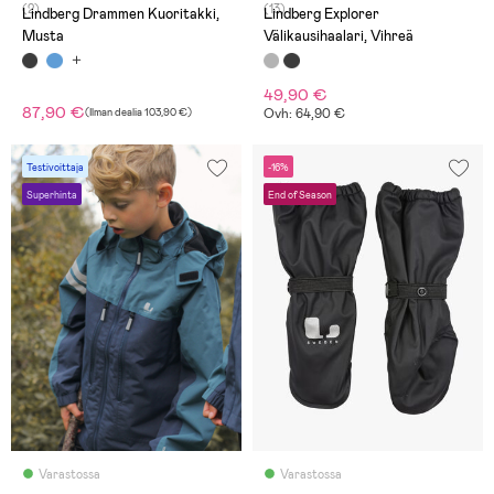
(2)
(13)
Lindberg Drammen Kuoritakki,
Lindberg Explorer
Musta
Välikausihaalari, Vihreä
49,90 €
87,90 €
(
Ilman dealia
103,90 €
)
Ovh: 64,90 €
Testivoittaja
-16%
Superhinta
End of Season
Varastossa
Varastossa