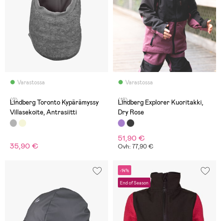
Varastossa
Varastossa
(2)
(18)
Lindberg Toronto Kypärämyssy
Lindberg Explorer Kuoritakki,
Villasekoite, Antrasiitti
Dry Rose
51,90 €
35,90 €
Ovh: 77,90 €
-14%
End of Season