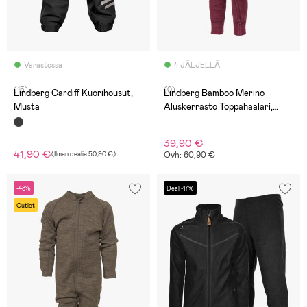
Varastossa
4 JÄLJELLÄ
(15)
(0)
Lindberg Cardiff Kuorihousut,
Lindberg Bamboo Merino
Musta
Aluskerrasto Toppahaalari,
Blush/Rose
39,90 €
41,90 €
(
Ilman dealia
50,90 €
)
Ovh: 60,90 €
-48%
Deal -17%
Outlet