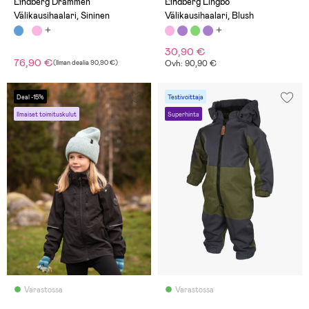
Lindberg Drammen
Lindberg Lingbo
Välikausihaalari, Sininen
Välikausihaalari, Blush
30,90 €
76,90 €
(
Ilman dealia
90,90 €
)
Ovh: 90,90 €
Deal -15%
Testivoittaja
Ilmaiset toimituskulut
Superhinta
Varastossa
Varastossa