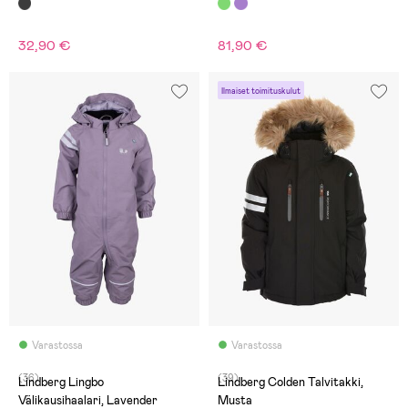
32,90 €
81,90 €
Ilmaiset toimituskulut
Varastossa
Varastossa
(36)
(39)
Lindberg Lingbo
Lindberg Colden Talvitakki,
Välikausihaalari, Lavender
Musta