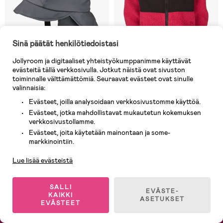
Sinä päätät henkilötiedoistasi
Jollyroom ja digitaaliset yhteistyökumppanimme käyttävät
evästeitä tällä verkkosivulla. Jotkut näistä ovat sivuston
toiminnalle välttämättömiä. Seuraavat evästeet ovat sinulle
valinnaisia:
Varastossa
Varastossa
Evästeet, joilla analysoidaan verkkosivustomme käyttöä.
(12)
(1)
Lindberg Hjuvik Sadehattu,
Lindberg Ramund Teddytakki,
Evästeet, jotka mahdollistavat mukautetun kokemuksen
Anthracite
Cerise
verkkosivustollamme.
Evästeet, joita käytetään mainontaan ja some-
Asiakaspalvelu
markkinointiin.
18,90 €
19,90 €
Ovh: 50,90 €
Lue lisää evästeistä
1
/
8
SALLI
EVÄSTE-
KAIKKI
ASETUKSET
EVÄSTEET