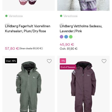
Varastossa
Varastossa
(12)
(5)
Lindberg Fagerhult Vuorellinen
Lindberg Vattholma Sadeasu,
Kurahaalari, Plum/Dry Rose
Lavender/Pink
45,90 €
57,80 €
(
Ilman dealia
68,90 €
)
Ovh: 81,90 €
Deal -16%
-11%
End of Season