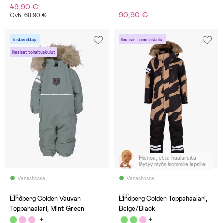
49,90 €
90,90 €
Ovh: 68,90 €
Testivoittaja
Ilmaiset toimituskulut
Ilmaiset toimituskulut
Hienoa, että haalareita
löytyy myös isommille lapsille!
Varastossa
Varastossa
(36)
(78)
Lindberg Colden Vauvan
Lindberg Colden Toppahaalari,
Toppahaalari, Mint Green
Beige/Black