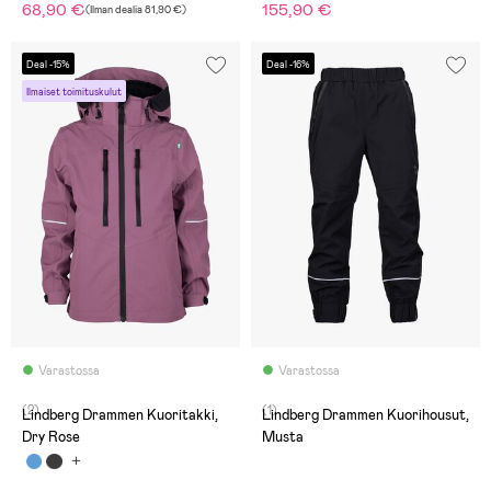
68,90 €
155,90 €
(
Ilman dealia
81,90 €
)
Deal -15%
Deal -16%
Ilmaiset toimituskulut
Varastossa
Varastossa
(2)
(1)
Lindberg Drammen Kuoritakki,
Lindberg Drammen Kuorihousut,
Dry Rose
Musta