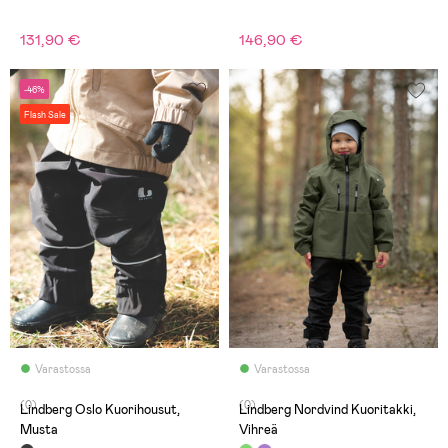
131,90 €
146,90 €
-46%
Flash Sale
Varastossa
Varastossa
(0)
(0)
Lindberg Oslo Kuorihousut,
Lindberg Nordvind Kuoritakki,
Musta
Vihreä