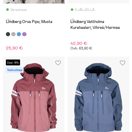
Varastossa
8 JÄLJELLÄ
(9)
(3)
Lindberg Orsa Pipo, Musta
Lindberg Vattholma
Kurahaalari, Vihreä/Harmaa
42,90 €
25,90 €
Ovh: 63,90 €
Deal -15%
Testivoittaja