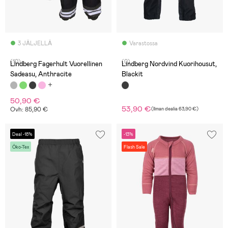
3 JÄLJELLÄ
Varastossa
(10)
(0)
Lindberg Fagerhult Vuorellinen
Lindberg Nordvind Kuorihousut,
Sadeasu, Anthracite
Blackit
50,90 €
53,90 €
Ovh: 85,90 €
(
Ilman dealia
63,90 €
)
Deal -18%
-13%
Öko-Tex
Flash Sale