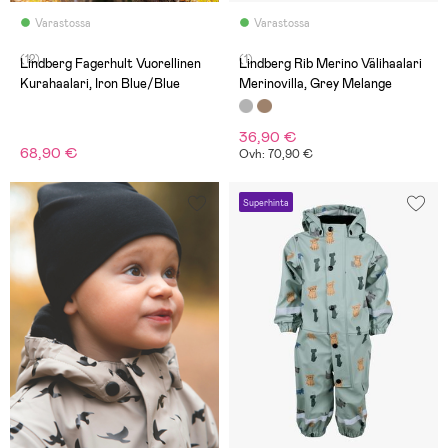
Varastossa
Varastossa
(12)
(1)
Lindberg Fagerhult Vuorellinen
Lindberg Rib Merino Välihaalari
Kurahaalari, Iron Blue/Blue
Merinovilla, Grey Melange
36,90 €
68,90 €
Ovh: 70,90 €
Superhinta