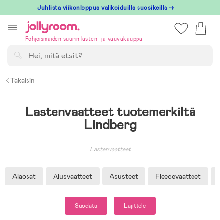
Hoppa
Juhlista viikonloppua valikoiduilla suosikeilla →
till
innehållet
Pohjoismaiden suurin lasten- ja vauvakauppa
Hae
Takaisin
Lastenvaatteet tuotemerkiltä
Lindberg
Lastenvaatteet
Alaosat
Alusvaatteet
Asusteet
Fleecevaatteet
Suodata
Lajittele