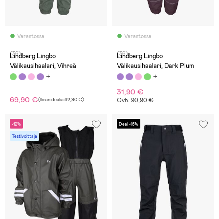
Varastossa
Varastossa
(36)
(36)
Lindberg Lingbo
Lindberg Lingbo
Välikausihaalari, Vihreä
Välikausihaalari, Dark Plum
31,90 €
69,90 €
(
Ilman dealia
82,90 €
)
Ovh: 90,90 €
-12%
Deal -16%
Testivoittaja