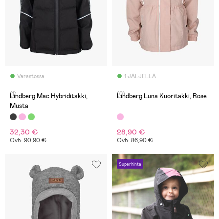
Varastossa
1 JÄLJELLÄ
(1)
(0)
Lindberg Mac Hybriditakki,
Lindberg Luna Kuoritakki, Rose
Musta
32,30 €
28,90 €
Ovh: 90,90 €
Ovh: 86,90 €
Superhinta