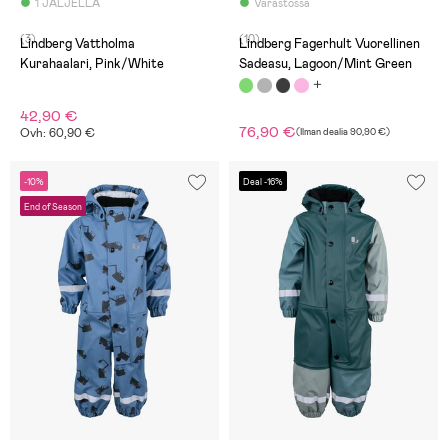
1 JÄLJELLÄ
Varastossa
(3)
(10)
Lindberg Vattholma
Lindberg Fagerhult Vuorellinen
Kurahaalari, Pink/White
Sadeasu, Lagoon/Mint Green
42,90 €
76,90 €
Ovh: 60,90 €
(
Ilman dealia
90,90 €
)
-10%
Deal -16%
End of Season