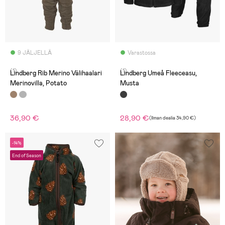
9 JÄLJELLÄ
Varastossa
(1)
(1)
Lindberg Rib Merino Välihaalari
Lindberg Umeå Fleeceasu,
Merinovilla, Potato
Musta
36,90 €
28,90 €
(
Ilman dealia
34,90 €
)
-14%
End of Season