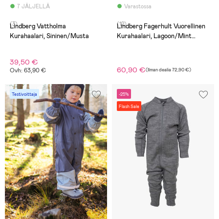
7 JÄLJELLÄ
Varastossa
(3)
(12)
Lindberg Vattholma
Lindberg Fagerhult Vuorellinen
Kurahaalari, Sininen/Musta
Kurahaalari, Lagoon/Mint
Green
39,50 €
60,90 €
Ovh: 63,90 €
(
Ilman dealia
72,90 €
)
Testivoittaja
-25%
Flash Sale