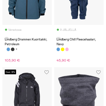
Varastossa
9 JÄLJELLÄ
(2)
(0)
Lindberg Drammen Kuoritakki,
Lindberg Chill Fleecehaalari,
Petroleum
Navy
103,90 €
45,90 €
Deal -16%