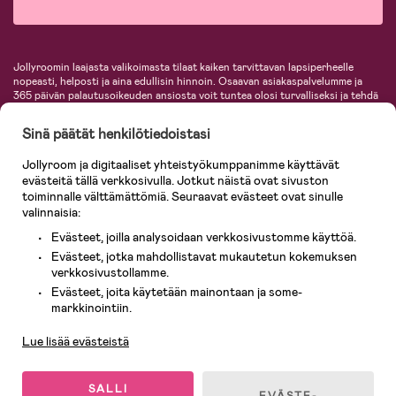
Jollyroomin laajasta valikoimasta tilaat kaiken tarvittavan lapsiperheelle
nopeasti, helposti ja aina edullisin hinnoin. Osaavan asiakaspalvelumme ja
365 päivän palautusoikeuden ansiosta voit tuntea olosi turvalliseksi ja tehdä
ostoksia hyvillä mielin. Jollyroomilta saat lastenvaunut, turvaistuimet,
vaatteet vauvoille ja lapsille, inspiroivia sisustustuotteita lastenhuoneeseen,
Sinä päätät henkilötiedoistasi
lastentarvikkeita sekä paljon muuta. Meiltä löydät lukuisia tunnettuja
tuotemerkkejä, kuten Britax, Maxi-Cosi, Baby Jogger, BabyBjörn, Didriksons,
Jollyroom ja digitaaliset yhteistyökumppanimme käyttävät
KidKraft, Ergobaby, Philips Avent, Neonate, Cybex, LEGO ja monia muita!
evästeitä tällä verkkosivulla. Jotkut näistä ovat sivuston
Tervetuloa shoppailemaan Pohjoismaiden suurimpaan lastentarvikkeiden
verkkokauppaan!
toiminnalle välttämättömiä. Seuraavat evästeet ovat sinulle
valinnaisia:
Evästeet, joilla analysoidaan verkkosivustomme käyttöä.
Evästeet, jotka mahdollistavat mukautetun kokemuksen
verkkosivustollamme.
Evästeet, joita käytetään mainontaan ja some-
Asiakaspalvelu
markkinointiin.
Lue lisää evästeistä
© 2026 Jollyroom AB. Kaikki oikeudet pidätetään.
SALLI