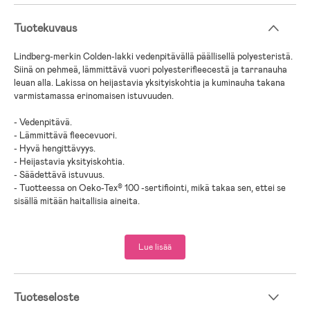
Tuotekuvaus
Lindberg-merkin Colden-lakki vedenpitävällä päällisellä polyesteristä.
Siinä on pehmeä, lämmittävä vuori polyesterifleecestä ja tarranauha
leuan alla. Lakissa on heijastavia yksityiskohtia ja kuminauha takana
varmistamassa erinomaisen istuvuuden.
- Vedenpitävä.
- Lämmittävä fleecevuori.
- Hyvä hengittävyys.
- Heijastavia yksityiskohtia.
- Säädettävä istuvuus.
- Tuotteessa on Oeko-Tex® 100 -sertifiointi, mikä takaa sen, ettei se
sisällä mitään haitallisia aineita.
- Päällinen: 95 % Polyesteri, 5 % Elastaani.
- Vuori: 100 % Polyesterifleece.
Lue lisää
Tuoteseloste