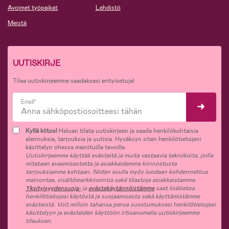
Avoimet työpaikat
Lehdistö
Meistä
UUTISKIRJE
Tilaa uutiskirjeemme saadaksesi erityisetuja!
Email*
Kyllä kiitos!
Haluan tilata uutiskirjeen ja saada henkilökohtaisia
alennuksia, tarjouksia ja uutisia. Hyväksyn siten henkilötietojeni
käsittelyn ohessa mainituilla tavoilla.
Uutiskirjeemme käyttää evästeitä ja muita vastaavia tekniikoita, joilla
mitataan avaamisastetta ja asiakkaidemme kiinnostusta
tarjouksiamme kohtaan. Niiden avulla myös luodaan kohdennettua
mainontaa, sisältömarkkinointia sekä tilastoja asiakkaistamme.
Yksityisyydensuoja-
ja
evästekäytännöistämme
saat lisätietoa
henkilötietojesi käytöstä ja suojaamisesta sekä käyttämistämme
evästeistä. Voit milloin tahansa perua suostumuksesi henkilötietojesi
käsittelyyn ja evästeiden käyttöön irtisanomalla uutiskirjeemme
tilauksen.