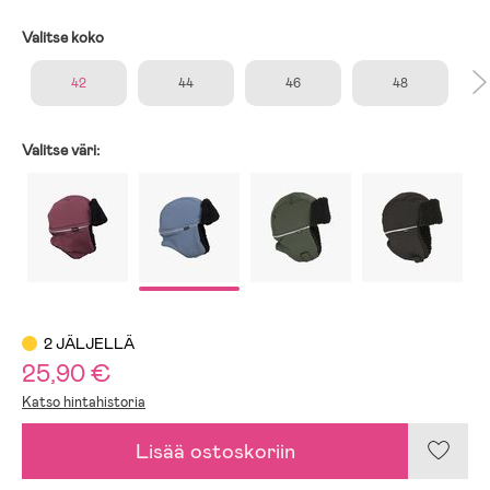
Valitse koko
42
44
46
48
Valitse väri:
2 JÄLJELLÄ
25,90 €
Katso hintahistoria
Lisää ostoskoriin