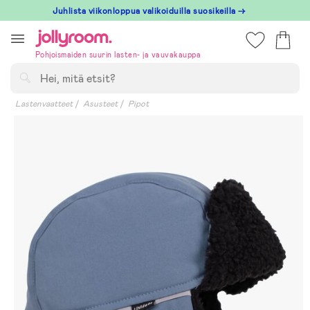
Hoppa
Juhlista viikonloppua valikoiduilla suosikeilla →
till
innehållet
Pohjoismaiden suurin lasten- ja vauvakauppa
Hae
Lastenvaatteet
Asusteet
Pipot