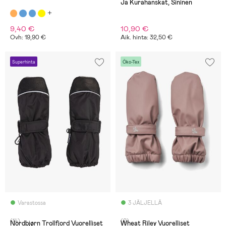
Ja Kurahanskat, Sininen
9,40 €
10,90 €
Ovh: 19,90 €
Aik. hinta: 32,50 €
Superhinta
Öko-Tex
Varastossa
3 JÄLJELLÄ
(14)
(0)
Nordbjørn Trollfjord Vuorelliset
Wheat Riley Vuorelliset