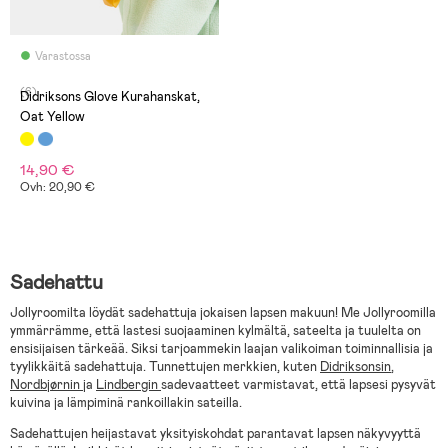
Varastossa
(6)
Didriksons Glove Kurahanskat,
Oat Yellow
14,90 €
Ovh: 20,90 €
Sadehattu
Jollyroomilta löydät sadehattuja jokaisen lapsen makuun! Me Jollyroomilla
ymmärrämme, että lastesi suojaaminen kylmältä, sateelta ja tuulelta on
ensisijaisen tärkeää. Siksi tarjoammekin laajan valikoiman toiminnallisia ja
tyylikkäitä sadehattuja. Tunnettujen merkkien, kuten
Didriksonsin
,
Nordbjørnin
ja
Lindbergin
sadevaatteet varmistavat, että lapsesi pysyvät
kuivina ja lämpiminä rankoillakin sateilla.
Sadehattujen heijastavat yksityiskohdat parantavat lapsen näkyvyyttä