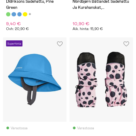
(13)
(8)
Didriksons Sadehattu, Pine
Nordbjørn Båtlandet Sadehattu
Green
Ja Kurahanskat,
Vaaleanpunainen
9,40 €
10,90 €
Ovh: 20,90 €
Aik. hinta: 15,90 €
Superhinta
Varastossa
Varastossa