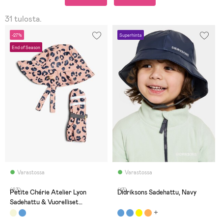
31 tulosta.
-27%
Superhinta
End of Season
Varastossa
Varastossa
(63)
(13)
Petite Chérie Atelier Lyon
Didriksons Sadehattu, Navy
Sadehattu & Vuorelliset
Rukkaset, Leo Mellow Rose