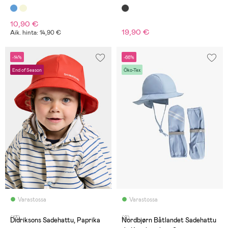
Rukkaset, Dots Icy Morn
10,90 €
19,90 €
Aik. hinta: 14,90 €
-14%
-66%
End of Season
Öko-Tex
Varastossa
Varastossa
(13)
(8)
Didriksons Sadehattu, Paprika
Nordbjørn Båtlandet Sadehattu