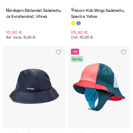
(8)
(0)
Nordbjørn Båtlandet Sadehattu
Tretorn Kids Wings Sadehattu,
Ja Kurahanskat, Vihreä
Spectra Yellow
10,90 €
25,90 €
Aik. hinta: 15,90 €
Ovh: 30,90 €
-13%
Öko-Tex