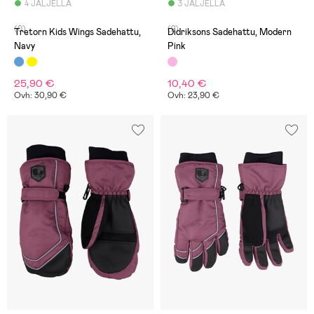
4 JÄLJELLÄ
3 JÄLJELLÄ
(0)
(2)
Tretorn Kids Wings Sadehattu,
Didriksons Sadehattu, Modern
Navy
Pink
25,90 €
10,40 €
Ovh: 30,90 €
Ovh: 23,90 €