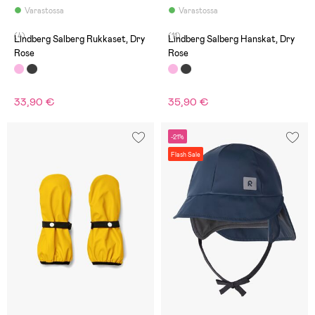
Varastossa
Varastossa
(4)
(11)
Lindberg Salberg Rukkaset, Dry
Lindberg Salberg Hanskat, Dry
Rose
Rose
33,90 €
35,90 €
-21%
Flash Sale