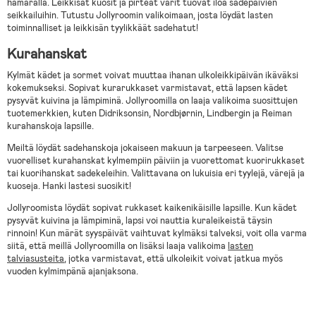
hämärällä. Leikkisät kuosit ja pirteät värit tuovat iloa sadepäivien
seikkailuihin. Tutustu Jollyroomin valikoimaan, josta löydät lasten
toiminnalliset ja leikkisän tyylikkäät sadehatut!
Kurahanskat
Kylmät kädet ja sormet voivat muuttaa ihanan ulkoleikkipäivän ikäväksi
kokemukseksi. Sopivat kurarukkaset varmistavat, että lapsen kädet
pysyvät kuivina ja lämpiminä. Jollyroomilla on laaja valikoima suosittujen
tuotemerkkien, kuten Didriksonsin, Nordbjørnin, Lindbergin ja Reiman
kurahanskoja lapsille.
Meiltä löydät sadehanskoja jokaiseen makuun ja tarpeeseen. Valitse
vuorelliset kurahanskat kylmempiin päiviin ja vuorettomat kuorirukkaset
tai kuorihanskat sadekeleihin. Valittavana on lukuisia eri tyylejä, värejä ja
kuoseja. Hanki lastesi suosikit!
Jollyroomista löydät sopivat rukkaset kaikenikäisille lapsille. Kun kädet
pysyvät kuivina ja lämpiminä, lapsi voi nauttia kuraleikeistä täysin
rinnoin! Kun märät syyspäivät vaihtuvat kylmäksi talveksi, voit olla varma
siitä, että meillä Jollyroomilla on lisäksi laaja valikoima
lasten
talviasusteita
, jotka varmistavat, että ulkoleikit voivat jatkua myös
vuoden kylmimpänä ajanjaksona.