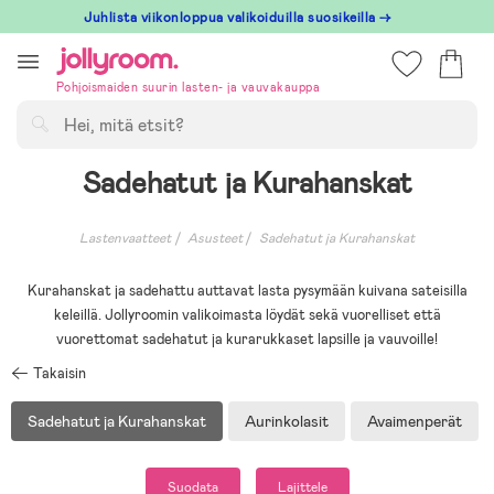
Hoppa
Juhlista viikonloppua valikoiduilla suosikeilla →
till
innehållet
Pohjoismaiden suurin lasten- ja vauvakauppa
Hae
Sadehatut ja Kurahanskat
Lastenvaatteet
Asusteet
Sadehatut ja Kurahanskat
Kurahanskat ja sadehattu auttavat lasta pysymään kuivana sateisilla
keleillä. Jollyroomin valikoimasta löydät sekä vuorelliset että
vuorettomat sadehatut ja kurarukkaset lapsille ja vauvoille!
Takaisin
Sadehatut ja Kurahanskat
Aurinkolasit
Avaimenperät
Suodata
Lajittele