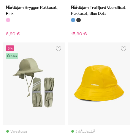
(30)
(14)
Nordbjørn Bryggen Rukkaset,
Nordbjørn Trollfjord Vuorelliset
Pink
Rukkaset, Blue Dots
8,90 €
15,90 €
-31%
Öko-Tex
Varastossa
3 JÄLJELLÄ