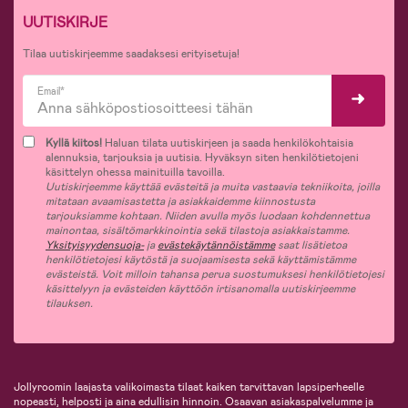
UUTISKIRJE
Tilaa uutiskirjeemme saadaksesi erityisetuja!
Email*
Kyllä kiitos!
Haluan tilata uutiskirjeen ja saada henkilökohtaisia
alennuksia, tarjouksia ja uutisia. Hyväksyn siten henkilötietojeni
käsittelyn ohessa mainituilla tavoilla.
Uutiskirjeemme käyttää evästeitä ja muita vastaavia tekniikoita, joilla
mitataan avaamisastetta ja asiakkaidemme kiinnostusta
tarjouksiamme kohtaan. Niiden avulla myös luodaan kohdennettua
mainontaa, sisältömarkkinointia sekä tilastoja asiakkaistamme.
Yksityisyydensuoja-
ja
evästekäytännöistämme
saat lisätietoa
henkilötietojesi käytöstä ja suojaamisesta sekä käyttämistämme
evästeistä. Voit milloin tahansa perua suostumuksesi henkilötietojesi
käsittelyyn ja evästeiden käyttöön irtisanomalla uutiskirjeemme
tilauksen.
Jollyroomin laajasta valikoimasta tilaat kaiken tarvittavan lapsiperheelle
nopeasti, helposti ja aina edullisin hinnoin. Osaavan asiakaspalvelumme ja