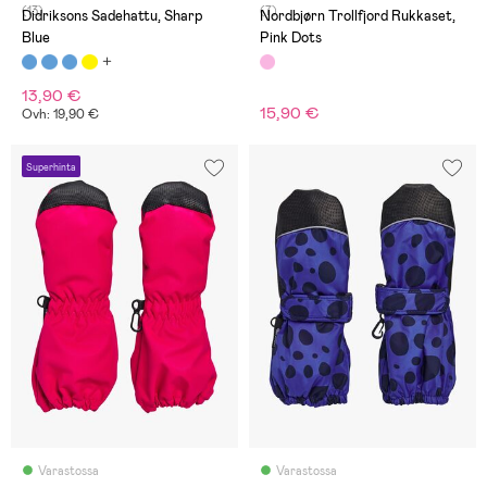
(13)
(7)
Didriksons Sadehattu, Sharp
Nordbjørn Trollfjord Rukkaset,
Blue
Pink Dots
13,90 €
15,90 €
Ovh: 19,90 €
Superhinta
Varastossa
Varastossa