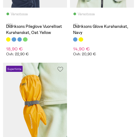
Varastossa
Varastossa
(29)
(6)
Didriksons Pileglove Vuorelliset
Didriksons Glove Kurahanskat,
Kurahanskat, Oat Yellow
Navy
18,90 €
14,90 €
Ovh: 22,90 €
Ovh: 20,90 €
Superhinta