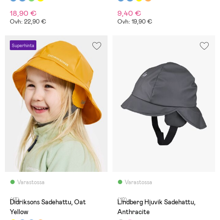
18,90 €
9,40 €
Ovh: 22,90 €
Ovh: 19,90 €
Superhinta
Varastossa
Varastossa
(13)
(12)
Didriksons Sadehattu, Oat
Lindberg Hjuvik Sadehattu,
Yellow
Anthracite