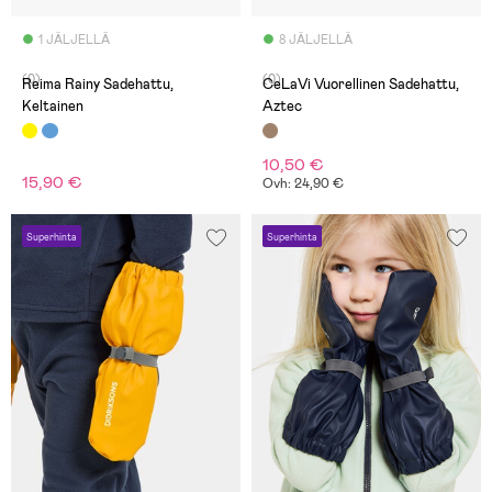
1 JÄLJELLÄ
8 JÄLJELLÄ
(0)
(0)
Reima Rainy Sadehattu,
CeLaVi Vuorellinen Sadehattu,
Keltainen
Aztec
10,50 €
15,90 €
Ovh: 24,90 €
Superhinta
Superhinta