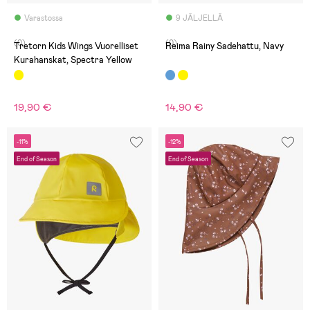
Varastossa
9 JÄLJELLÄ
(0)
(0)
Tretorn Kids Wings Vuorelliset
Reima Rainy Sadehattu, Navy
Kurahanskat, Spectra Yellow
19,90 €
14,90 €
-11%
-12%
End of Season
End of Season