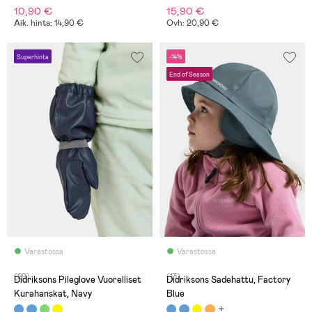
10,90 €
15,90 €
Aik. hinta: 14,90 €
Ovh: 20,90 €
Superhinta
-14%
End of Season
Varastossa
Varastossa
(29)
(13)
Didriksons Pileglove Vuorelliset
Didriksons Sadehattu, Factory
Kurahanskat, Navy
Blue