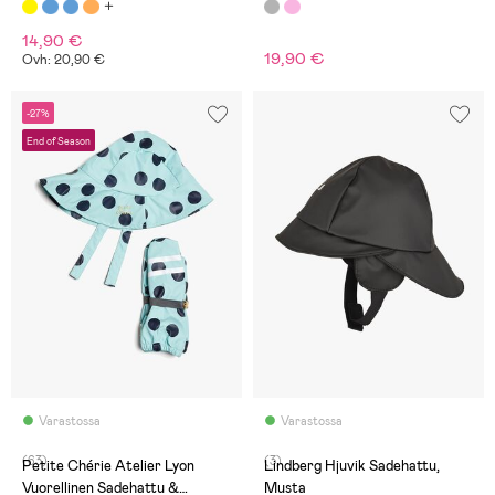
14,90 €
19,90 €
Ovh: 20,90 €
-27%
End of Season
Varastossa
Varastossa
(63)
(3)
Petite Chérie Atelier Lyon
Lindberg Hjuvik Sadehattu,
Vuorellinen Sadehattu &
Musta