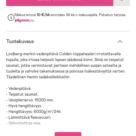
Maksa erissä
10 €/kk
enintään 36 kk:n maksuajalla. Palvelun tarjoaa
.
Tuotekuvaus
Lindberg-merkin vedenpitävä Colden-toppahaalari irrotettavalla
hupulla, joka irtoaa helposti lapsen jäädessä kiinni. Siinä on teipatut
saumat, jotka varmistavat parhaan mahdollisen suojan sateelta ja
tuulelta ja vahvike takamuksessa ja polvissa lisäkestävyyttä varten.
Täydellinen ihaniin sadekelileikkeihin.
- Vedenpitävä.
- Teipatut saumat.
- Vesipilariarvo: 15000 mm.
- Hyvä hengittävyys.
- Hengittävyys: 6000g/m²/24h.
- Lämmittävä fleecevuori.
- Vahvistettuja osia.
- Heijastavia yksityiskohtia.
- Irrotettava huppu.