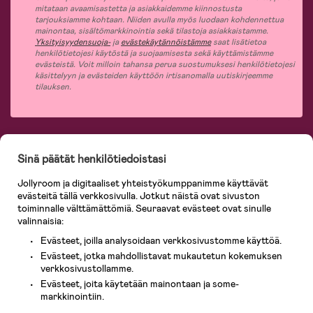
mitataan avaamisastetta ja asiakkaidemme kiinnostusta
tarjouksiamme kohtaan. Niiden avulla myös luodaan kohdennettua
mainontaa, sisältömarkkinointia sekä tilastoja asiakkaistamme.
Yksityisyydensuoja-
ja
evästekäytännöistämme
saat lisätietoa
henkilötietojesi käytöstä ja suojaamisesta sekä käyttämistämme
evästeistä. Voit milloin tahansa perua suostumuksesi henkilötietojesi
käsittelyyn ja evästeiden käyttöön irtisanomalla uutiskirjeemme
tilauksen.
Jollyroomin laajasta valikoimasta tilaat kaiken tarvittavan lapsiperheelle
Sinä päätät henkilötiedoistasi
nopeasti, helposti ja aina edullisin hinnoin. Osaavan asiakaspalvelumme ja
365 päivän palautusoikeuden ansiosta voit tuntea olosi turvalliseksi ja tehdä
Jollyroom ja digitaaliset yhteistyökumppanimme käyttävät
ostoksia hyvillä mielin. Jollyroomilta saat lastenvaunut, turvaistuimet,
evästeitä tällä verkkosivulla. Jotkut näistä ovat sivuston
vaatteet vauvoille ja lapsille, inspiroivia sisustustuotteita lastenhuoneeseen,
lastentarvikkeita sekä paljon muuta. Meiltä löydät lukuisia tunnettuja
toiminnalle välttämättömiä. Seuraavat evästeet ovat sinulle
tuotemerkkejä, kuten Britax, Maxi-Cosi, Baby Jogger, BabyBjörn, Didriksons,
valinnaisia:
KidKraft, Ergobaby, Philips Avent, Neonate, Cybex, LEGO ja monia muita!
Evästeet, joilla analysoidaan verkkosivustomme käyttöä.
Tervetuloa shoppailemaan Pohjoismaiden suurimpaan lastentarvikkeiden
verkkokauppaan!
Evästeet, jotka mahdollistavat mukautetun kokemuksen
verkkosivustollamme.
Evästeet, joita käytetään mainontaan ja some-
markkinointiin.