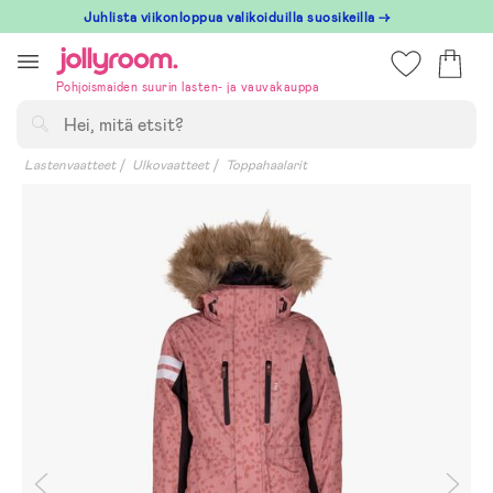
Hoppa
Juhlista viikonloppua valikoiduilla suosikeilla →
till
innehållet
Pohjoismaiden suurin lasten- ja vauvakauppa
Hae
Lastenvaatteet
Ulkovaatteet
Toppahaalarit