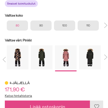
Ilmaiset toimituskulut
Valitse koko
80
90
100
110
Valitse väri:
Pinkki
4 JÄLJELLÄ
171,90 €
Katso hintahistoria
Lisää ostoskoriin