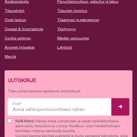
Asiakaspalvelu
Peruuttamisoikeus, palautus ja takuu
Tilausehdot
Tilausten toimitus
Omat laskuni
Tilaaminen ja maksaminen
Oppaat & Inspiraatiota
Yksityisyys
Cookie settings
Meidän vastuumme
Avoimet työpaikat
Lehdistö
Meistä
UUTISKIRJE
Tilaa uutiskirjeemme saadaksesi erityisetuja!
Email*
Kyllä kiitos!
Haluan tilata uutiskirjeen ja saada henkilökohtaisia
alennuksia, tarjouksia ja uutisia. Hyväksyn siten henkilötietojeni
käsittelyn ohessa mainituilla tavoilla.
Uutiskirjeemme käyttää evästeitä ja muita vastaavia tekniikoita, joilla