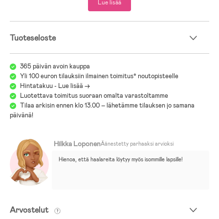
Lue lisää
- Irrotettavat ja säädettävät jalkalenkit.
- Lumilukot.
- Tuotteelle on myönnetty Öko-Tex® Standard 100 -sertifikaatti, joten
se ei sisällä haitallisia kemikaaleja.
Tuoteseloste
- 95 % polyesteri, 5 % elastaani.
365 päivän avoin kauppa
Yli 100 euron tilauksiin ilmainen toimitus* noutopisteelle
Hintatakuu - Lue lisää ->
Luotettava toimitus suoraan omalta varastoltamme
Tilaa arkisin ennen klo 13.00 – lähetämme tilauksen jo samana
päivänä!
Hilkka Loponen
Äänestetty parhaaksi arvioksi
Hienoa, että haalareita löytyy myös isommille lapsille!
Arvostelut