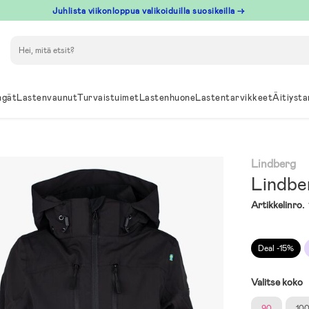
Juhlista viikonloppua valikoiduilla suosikeilla →
Hae
ngät
Lastenvaunut
Turvaistuimet
Lastenhuone
Lastentarvikkeet
Äitiysta
Lindberg
Lindbe
Artikkelinro.
Deal -15%
Valitse koko
90
10