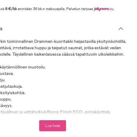
ssä
8 €/kk
enintään 36 kk:n maksuajalla. Palvelun tarjoaa
.
s
in toiminnallinen Drammen-kuoritakki heijastavilla yksityiskohdilla.
ettävä, irrotettava huppu ja teipatut saumat, jotka estävät veden
olelle. Täydellinen kaikenlaisessa säässä tapahtuviin ulkoleikkeihin.
a käytännöllinen muotoilu.
oustava.
ju.
ketjutaskuja.
yksityiskohtia.
 huppu.
tävyys.
tävällinen ja vettähylkivä Bionic Finish ECO -pintakäsittely.
umat.
 sateelta ja tuulelta.
Lue lisää
rvo: 15000 mm.