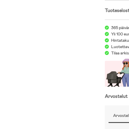
- 88 % nailon,
Tuoteselos
365 päivä
Yli 100 eu
Hintatakuu
Luotettav
Tilaa arki
Arvostelut
Arvostel