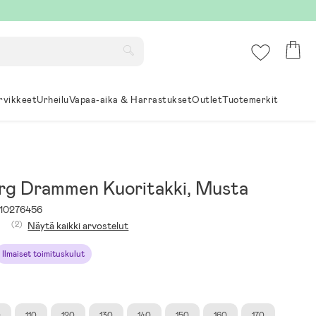
rvikkeet
Urheilu
Vapaa-aika & Harrastukset
Outlet
Tuotemerkit
rg Drammen Kuoritakki, Musta
10276456
(2)
Näytä kaikki arvostelut
Ilmaiset toimituskulut
0
110
120
130
140
150
160
170