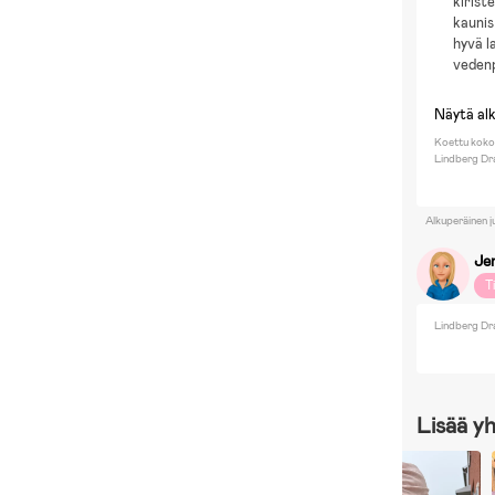
kirist
kaunis
hyvä l
veden
Näytä al
Koettu koko
Lindberg Dr
Alkuperäinen j
Je
T
Lindberg Dr
Lisää y