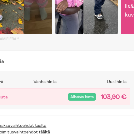
lisää 
kuvia
GAMIFIERA.®
ia
rä
Vanha hinta
Uusi hinta
103,90 €
uuta
Alhaisin hinta
 maksuvaihtoehdot täältä
toimitusvaihtoehdot täältä