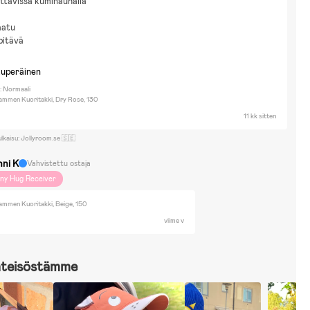
ettävissä kuminauhalla
aatu
pitävä
kuperäinen
: Normaali
ammen Kuoritakki, Dry Rose, 130
11 kk sitten
ulkaisu: Jollyroom.se 🇸🇪
nni K
Vahvistettu ostaja
iny Hug Receiver
ammen Kuoritakki, Beige, 150
viime v
hteisöstämme