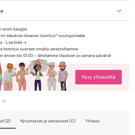
 12 % elastaani.
te
n avoin kauppa
ron tilauksiin ilmainen toimitus* noutopisteelle
 - Lue lisää ->
a toimitus suoraan omalta varastoltamme
sin ennen klo 13.00 – lähetämme tilauksen jo samana päivänä!
Kysy yhteisöltä
ut (2)
Kysymykset ja vastaukset (0)
Yhteisö