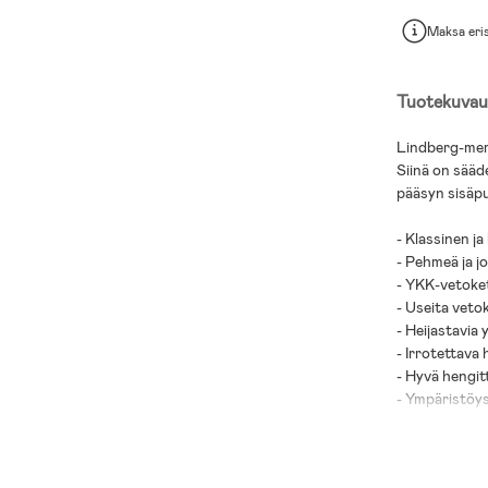
Maksa eri
Tuotekuvau
Lindberg-merk
Siinä on sääd
pääsyn sisäpu
- Klassinen j
- Pehmeä ja j
- YKK-vetoket
- Useita veto
- Heijastavia 
- Irrotettava
- Hyvä hengit
- Ympäristöys
- Teipatut sa
- Suojaa lasta
- Vesipilaria