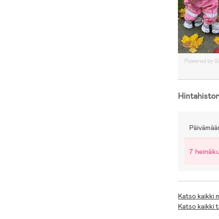
Powered by 
Hintahistor
Päivämää
7 heinäk
Katso kaikki
Katso kaikki 