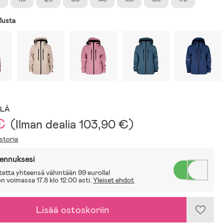
usta
LLÄ
€
(
Ilman dealia
103,90 €
)
storia
lennuksesi
tetta yhteensä vähintään 99 eurolla!
 voimassa 17.8 klo 12.00 asti.
Yleiset ehdot
Lisää ostoskoriin