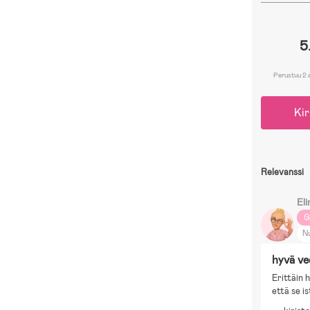
5
Perustuu 2 
Kir
Relevanssi
Eli
G
N
N
hyvä ve
Ri
Erittäin 
että se is