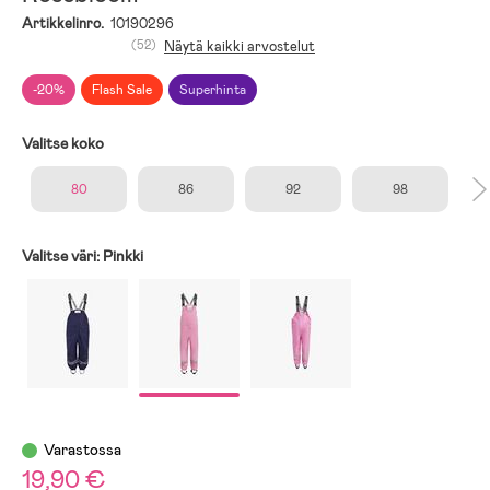
Artikkelinro.
10190296
(52)
Näytä kaikki arvostelut
-20%
Flash Sale
Superhinta
Valitse koko
80
86
92
98
Valitse väri:
Pinkki
Varastossa
19,90 €