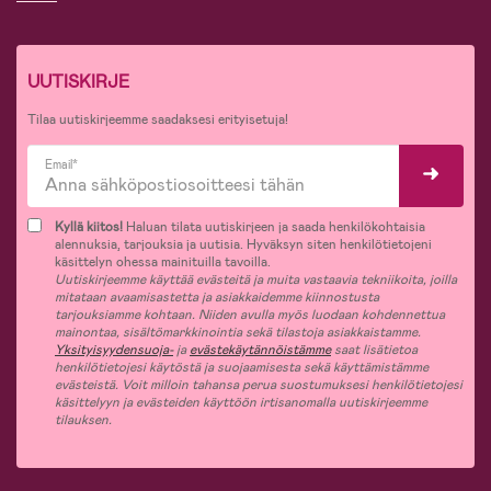
UUTISKIRJE
Tilaa uutiskirjeemme saadaksesi erityisetuja!
Email*
Kyllä kiitos!
Haluan tilata uutiskirjeen ja saada henkilökohtaisia
alennuksia, tarjouksia ja uutisia. Hyväksyn siten henkilötietojeni
käsittelyn ohessa mainituilla tavoilla.
Uutiskirjeemme käyttää evästeitä ja muita vastaavia tekniikoita, joilla
mitataan avaamisastetta ja asiakkaidemme kiinnostusta
tarjouksiamme kohtaan. Niiden avulla myös luodaan kohdennettua
mainontaa, sisältömarkkinointia sekä tilastoja asiakkaistamme.
Yksityisyydensuoja-
ja
evästekäytännöistämme
saat lisätietoa
henkilötietojesi käytöstä ja suojaamisesta sekä käyttämistämme
evästeistä. Voit milloin tahansa perua suostumuksesi henkilötietojesi
käsittelyyn ja evästeiden käyttöön irtisanomalla uutiskirjeemme
tilauksen.