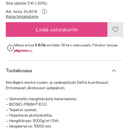
Sinä säästät 5 € (-20%)
i
Aik. hinta: 24,90 €
Katso hintahistoria
Lisää ostoskoriin
Maksa erissä
5 €/kk
enintään 36 kk:n maksuajalla. Palvelun tarjoaa
.
Tuotekuvaus
Nordbjørn-merkin tuulen- ja vedenpitävät Daftö-kuorihousut.
Erinomaiset ulkohousut sadepäiviin.
– Valmistettu hengittävästä materiaalista.
– BIONIC-FINISH® ECO.
– Teipatut saumat.
– Heijastavia yksityiskohtia.
– Hengittävyys: 5000g/m²/24h.
– Vesipilariarvo: 10000 mm.