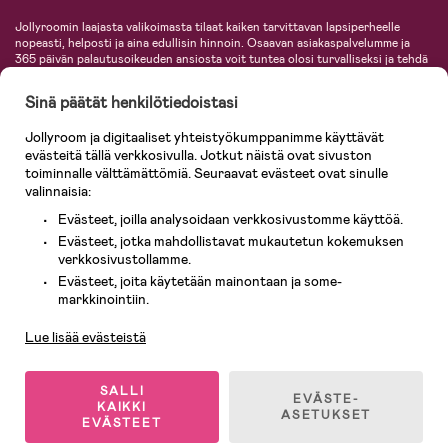
Jollyroomin laajasta valikoimasta tilaat kaiken tarvittavan lapsiperheelle
nopeasti, helposti ja aina edullisin hinnoin. Osaavan asiakaspalvelumme ja
365 päivän palautusoikeuden ansiosta voit tuntea olosi turvalliseksi ja tehdä
ostoksia hyvillä mielin. Jollyroomilta saat lastenvaunut, turvaistuimet,
vaatteet vauvoille ja lapsille, inspiroivia sisustustuotteita lastenhuoneeseen,
Sinä päätät henkilötiedoistasi
lastentarvikkeita sekä paljon muuta. Meiltä löydät lukuisia tunnettuja
tuotemerkkejä, kuten Britax, Maxi-Cosi, Baby Jogger, BabyBjörn, Didriksons,
Jollyroom ja digitaaliset yhteistyökumppanimme käyttävät
KidKraft, Ergobaby, Philips Avent, Neonate, Cybex, LEGO ja monia muita!
evästeitä tällä verkkosivulla. Jotkut näistä ovat sivuston
Tervetuloa shoppailemaan Pohjoismaiden suurimpaan lastentarvikkeiden
verkkokauppaan!
toiminnalle välttämättömiä. Seuraavat evästeet ovat sinulle
valinnaisia:
Evästeet, joilla analysoidaan verkkosivustomme käyttöä.
Evästeet, jotka mahdollistavat mukautetun kokemuksen
verkkosivustollamme.
Evästeet, joita käytetään mainontaan ja some-
Asiakaspalvelu
markkinointiin.
Lue lisää evästeistä
© 2026 Jollyroom AB. Kaikki oikeudet pidätetään.
SALLI
EVÄSTE-
KAIKKI
ASETUKSET
EVÄSTEET