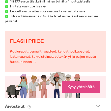
Yli 100 euron tilauksiin ilmainen toimitus* noutopisteelle
Hintatakuu - Lue lisää ->
Luotettava toimitus suoraan omalta varastoltamme
Tilaa arkisin ennen klo 13.00 – lähetämme tilauksen jo samana
päivänä!
FLASH PRICE
Koulureput, penaalit, vaatteet, kengät, polkupyörät,
lastenvaunut, turvaistuimet, vetokärryt ja paljon muuta
huippuhinnoin →
Kysy yhteisöltä
Arvostelut