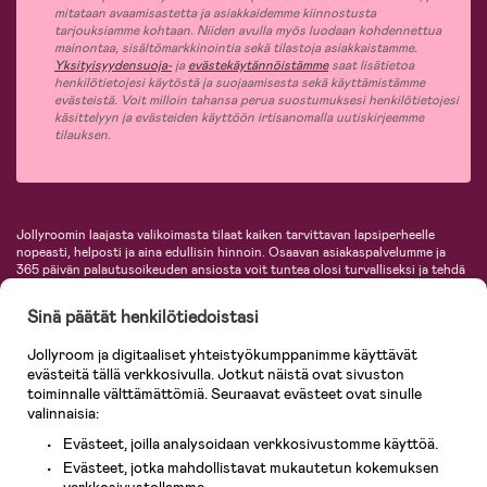
mitataan avaamisastetta ja asiakkaidemme kiinnostusta
tarjouksiamme kohtaan. Niiden avulla myös luodaan kohdennettua
mainontaa, sisältömarkkinointia sekä tilastoja asiakkaistamme.
Yksityisyydensuoja-
ja
evästekäytännöistämme
saat lisätietoa
henkilötietojesi käytöstä ja suojaamisesta sekä käyttämistämme
evästeistä. Voit milloin tahansa perua suostumuksesi henkilötietojesi
käsittelyyn ja evästeiden käyttöön irtisanomalla uutiskirjeemme
tilauksen.
Jollyroomin laajasta valikoimasta tilaat kaiken tarvittavan lapsiperheelle
nopeasti, helposti ja aina edullisin hinnoin. Osaavan asiakaspalvelumme ja
365 päivän palautusoikeuden ansiosta voit tuntea olosi turvalliseksi ja tehdä
ostoksia hyvillä mielin. Jollyroomilta saat lastenvaunut, turvaistuimet,
vaatteet vauvoille ja lapsille, inspiroivia sisustustuotteita lastenhuoneeseen,
Sinä päätät henkilötiedoistasi
lastentarvikkeita sekä paljon muuta. Meiltä löydät lukuisia tunnettuja
tuotemerkkejä, kuten Britax, Maxi-Cosi, Baby Jogger, BabyBjörn, Didriksons,
Jollyroom ja digitaaliset yhteistyökumppanimme käyttävät
KidKraft, Ergobaby, Philips Avent, Neonate, Cybex, LEGO ja monia muita!
evästeitä tällä verkkosivulla. Jotkut näistä ovat sivuston
Tervetuloa shoppailemaan Pohjoismaiden suurimpaan lastentarvikkeiden
verkkokauppaan!
toiminnalle välttämättömiä. Seuraavat evästeet ovat sinulle
valinnaisia:
Evästeet, joilla analysoidaan verkkosivustomme käyttöä.
Evästeet, jotka mahdollistavat mukautetun kokemuksen