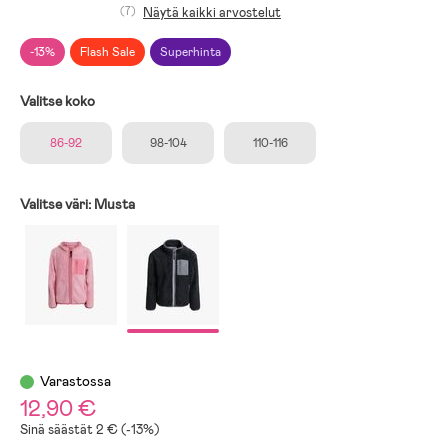
(7)
Näytä kaikki arvostelut
-13%
Flash Sale
Superhinta
Valitse koko
86-92
98-104
110-116
Valitse väri:
Musta
Varastossa
12,90 €
Sinä säästät 2 € (-13%)