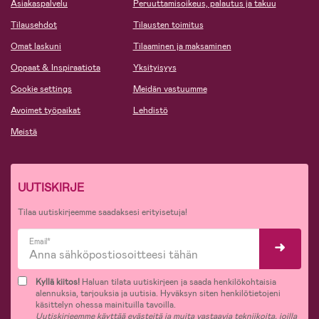
Asiakaspalvelu
Peruuttamisoikeus, palautus ja takuu
Tilausehdot
Tilausten toimitus
Omat laskuni
Tilaaminen ja maksaminen
Oppaat & Inspiraatiota
Yksityisyys
Cookie settings
Meidän vastuumme
Avoimet työpaikat
Lehdistö
Meistä
UUTISKIRJE
Tilaa uutiskirjeemme saadaksesi erityisetuja!
Email*
Kyllä kiitos!
Haluan tilata uutiskirjeen ja saada henkilökohtaisia
alennuksia, tarjouksia ja uutisia. Hyväksyn siten henkilötietojeni
käsittelyn ohessa mainituilla tavoilla.
Uutiskirjeemme käyttää evästeitä ja muita vastaavia tekniikoita, joilla