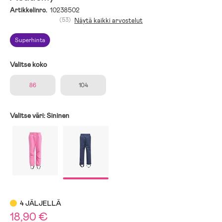
Artikkelinro.
10238502
(53)
Näytä kaikki arvostelut
Superhinta
Valitse koko
86
104
Valitse väri:
Sininen
4 JÄLJELLÄ
18,90 €