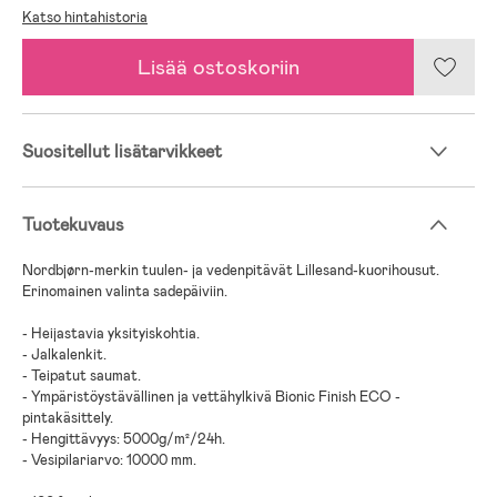
Katso hintahistoria
Lisää ostoskoriin
Suositellut lisätarvikkeet
Tuotekuvaus
Nordbjørn-merkin tuulen- ja vedenpitävät Lillesand-kuorihousut.
Erinomainen valinta sadepäiviin.
- Heijastavia yksityiskohtia.
- Jalkalenkit.
- Teipatut saumat.
- Ympäristöystävällinen ja vettähylkivä Bionic Finish ECO -
pintakäsittely.
- Hengittävyys: 5000g/m²/24h.
- Vesipilariarvo: 10000 mm.