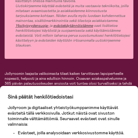
käsittelyn ohessa mainituilla tavoilla.
Uutiskirjeemme käyttää evästeitä ja muita vastaavia tekniikoita, joilla
mitataan avaamisastetta ja asiakkaidemme kiinnostusta
tarjouksiamme kohtaan. Niiden avulla myös luodaan kohdennettua
mainontaa, sisältömarkkinointia sekä tilastoja asiakkaistamme.
Yksityisyydensuoja-
ja
evästekäytännöistämme
saat lisätietoa
henkilötietojesi käytöstä ja suojaamisesta sekä käyttämistämme
evästeistä. Voit milloin tahansa perua suostumuksesi henkilötietojesi
käsittelyyn ja evästeiden käyttöön irtisanomalla uutiskirjeemme
tilauksen.
Jollyroomin laajasta valikoimasta tilaat kaiken tarvittavan lapsiperheelle
nopeasti, helposti ja aina edullisin hinnoin. Osaavan asiakaspalvelumme ja
365 päivän palautusoikeuden ansiosta voit tuntea olosi turvalliseksi ja tehdä
ostoksia hyvillä mielin. Jollyroomilta saat lastenvaunut, turvaistuimet,
vaatteet vauvoille ja lapsille, inspiroivia sisustustuotteita lastenhuoneeseen,
Sinä päätät henkilötiedoistasi
lastentarvikkeita sekä paljon muuta. Meiltä löydät lukuisia tunnettuja
tuotemerkkejä, kuten Britax, Maxi-Cosi, Baby Jogger, BabyBjörn, Didriksons,
Jollyroom ja digitaaliset yhteistyökumppanimme käyttävät
KidKraft, Ergobaby, Philips Avent, Neonate, Cybex, LEGO ja monia muita!
evästeitä tällä verkkosivulla. Jotkut näistä ovat sivuston
Tervetuloa shoppailemaan Pohjoismaiden suurimpaan lastentarvikkeiden
verkkokauppaan!
toiminnalle välttämättömiä. Seuraavat evästeet ovat sinulle
valinnaisia:
Evästeet, joilla analysoidaan verkkosivustomme käyttöä.