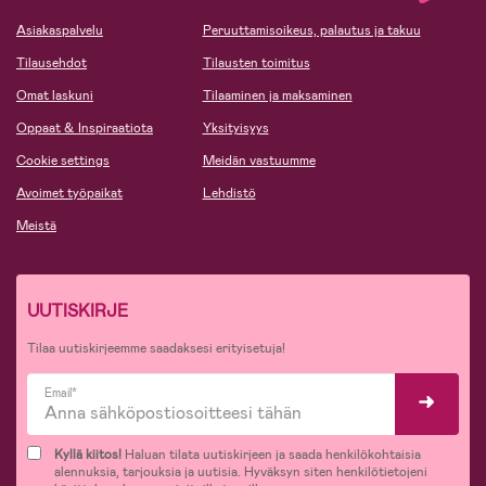
Asiakaspalvelu
Peruuttamisoikeus, palautus ja takuu
Tilausehdot
Tilausten toimitus
Omat laskuni
Tilaaminen ja maksaminen
Oppaat & Inspiraatiota
Yksityisyys
Cookie settings
Meidän vastuumme
Avoimet työpaikat
Lehdistö
Meistä
UUTISKIRJE
Tilaa uutiskirjeemme saadaksesi erityisetuja!
Email*
Kyllä kiitos!
Haluan tilata uutiskirjeen ja saada henkilökohtaisia
alennuksia, tarjouksia ja uutisia. Hyväksyn siten henkilötietojeni