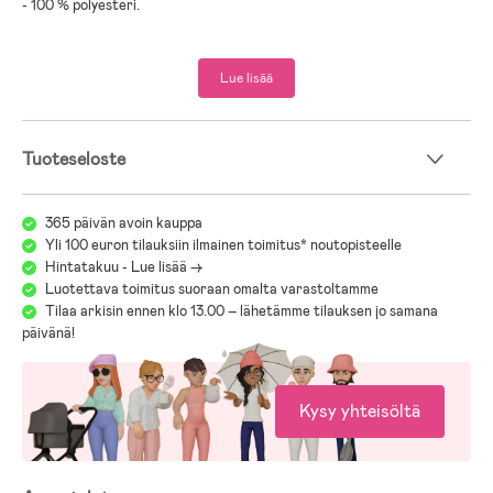
- 100 % polyesteri.
Koko ja istuvuus:
Mallin pituus: 128 cm
Lue lisää
Käyttää kokoa: 128
Tuoteseloste
365 päivän avoin kauppa
Yli 100 euron tilauksiin ilmainen toimitus* noutopisteelle
Hintatakuu - Lue lisää ->
Luotettava toimitus suoraan omalta varastoltamme
Tilaa arkisin ennen klo 13.00 – lähetämme tilauksen jo samana
päivänä!
Kysy yhteisöltä