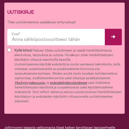
UUTISKIRJE
Tilaa uutiskirjeemme saadaksesi erityisetuja!
Email*
Kyllä kiitos!
Haluan tilata uutiskirjeen ja saada henkilökohtaisia
alennuksia, tarjouksia ja uutisia. Hyväksyn siten henkilötietojeni
käsittelyn ohessa mainituilla tavoilla.
Uutiskirjeemme käyttää evästeitä ja muita vastaavia tekniikoita, joilla
mitataan avaamisastetta ja asiakkaidemme kiinnostusta
tarjouksiamme kohtaan. Niiden avulla myös luodaan kohdennettua
mainontaa, sisältömarkkinointia sekä tilastoja asiakkaistamme.
Yksityisyydensuoja-
ja
evästekäytännöistämme
saat lisätietoa
henkilötietojesi käytöstä ja suojaamisesta sekä käyttämistämme
evästeistä. Voit milloin tahansa perua suostumuksesi henkilötietojesi
käsittelyyn ja evästeiden käyttöön irtisanomalla uutiskirjeemme
tilauksen.
Jollyroomin laajasta valikoimasta tilaat kaiken tarvittavan lapsiperheelle