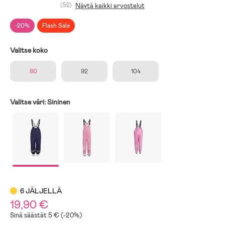
(52)
Näytä kaikki arvostelut
-20%
Flash Sale
Valitse koko
80
92
104
Valitse väri:
Sininen
6 JÄLJELLÄ
19,90 €
Sinä säästät 5 € (-20%)