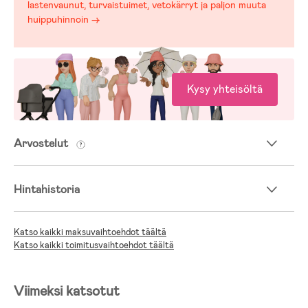
lastenvaunut, turvaistuimet, vetokärryt ja paljon muuta
huippuhinnoin →
Kysy yhteisöltä
Arvostelut
Hintahistoria
Katso kaikki maksuvaihtoehdot täältä
Katso kaikki toimitusvaihtoehdot täältä
Viimeksi katsotut