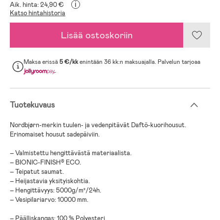
i
Aik. hinta: 24,90 €
Katso hintahistoria
Lisää ostoskoriin
Maksa erissä
5 €/kk
enintään 36 kk:n maksuajalla. Palvelun tarjoaa
.
Tuotekuvaus
Nordbjørn-merkin tuulen- ja vedenpitävät Daftö-kuorihousut.
Erinomaiset housut sadepäiviin.
– Valmistettu hengittävästä materiaalista.
– BIONIC-FINISH® ECO.
– Teipatut saumat.
– Heijastavia yksityiskohtia.
– Hengittävyys: 5000g/m²/24h.
– Vesipilariarvo: 10000 mm.
– Päälliskangas: 100 % Polyesteri.