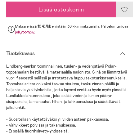
Lisää ostoskoriin
Maksa erissä
10 €/kk
enintään 36 kk:n maksuajalla. Palvelun tarjoaa
.
Tuotekuvaus
Lindberg-merkin toiminnallinen, tuulen- ja vedenpitävä Polar-
toppahaalari kestävällä materiaalilla nailonista. Siinä on lämmittävä
vuori fleecestä selässä ja irrotettava huppu tekoturkisreunuksella.
Toppahaalarissa on kaksi taskua sivuissa, tasku rinnan päällä ja
heijastavia yksityiskohtia , jotta lapsesi erottuu hyvin myös pimeällä.
Lumilukko lahkeensuissa , joka estää veden ja lumen pääsyn
sisäpuolelle, tarranauhat hihan- ja lahkeensuissa ja säädettävät
jalkalenkit.
- Suositellaan käytettäväksi yli viiden asteen pakkasessa.
- Vahvikkeet polvissa ja takamuksessa.
- Ei sisällä fluorihiilivety-yhdisteitä.