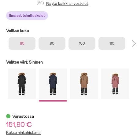
(59)
Näytä kaikki arvostelut
Ilmaiset toimituskulut
Valitse koko
80
90
100
110
Valitse väri:
Sininen
Varastossa
151,90 €
Katso hintahistoria