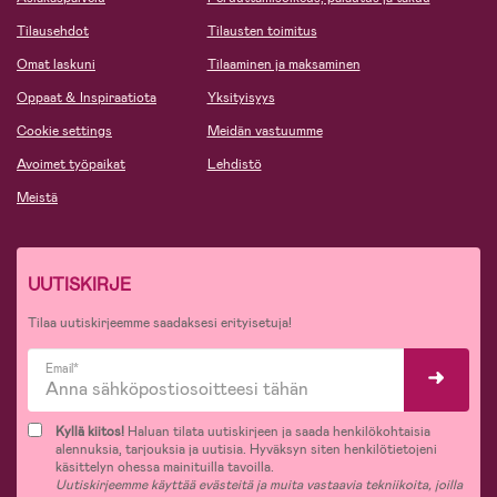
Tilausehdot
Tilausten toimitus
Omat laskuni
Tilaaminen ja maksaminen
Oppaat & Inspiraatiota
Yksityisyys
Cookie settings
Meidän vastuumme
Avoimet työpaikat
Lehdistö
Meistä
UUTISKIRJE
Tilaa uutiskirjeemme saadaksesi erityisetuja!
Email*
Kyllä kiitos!
Haluan tilata uutiskirjeen ja saada henkilökohtaisia
alennuksia, tarjouksia ja uutisia. Hyväksyn siten henkilötietojeni
käsittelyn ohessa mainituilla tavoilla.
Uutiskirjeemme käyttää evästeitä ja muita vastaavia tekniikoita, joilla