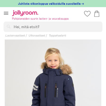
Hoppa
Juhlista viikonloppua valikoiduilla suosikeilla →
till
innehållet
Pohjoismaiden suurin lasten- ja vauvakauppa
Hae
Lastenvaatteet
Ulkovaatteet
Toppahaalarit