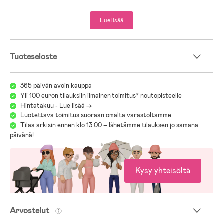
- Polar-haalaria myydään ainoastaan Jollyroomilla!
Lue lisää
- Päälliskangas: 100 % Nailon.
- Vuori: Nailon, Fleece.
- Toppaus: 100 % Polyesteri.
Tuoteseloste
365 päivän avoin kauppa
Yli 100 euron tilauksiin ilmainen toimitus* noutopisteelle
Hintatakuu - Lue lisää ->
Luotettava toimitus suoraan omalta varastoltamme
Tilaa arkisin ennen klo 13.00 – lähetämme tilauksen jo samana
päivänä!
Kysy yhteisöltä
Arvostelut