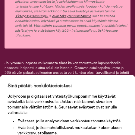
mitataan avaamisastetta ja asiakkaidemme kiinnostusta
tarjouksiamme kohtaan. Niiden avulla myös luodaan kohdennettua
mainontaa, sisältömarkkinointia sekä tilastoja asiakkaistamme.
Yksityisyydensuoja-
ja
evästekäytännöistämme
saat lisätietoa
henkilötietojesi käytöstä ja suojaamisesta sekä käyttämistämme
evästeistä. Voit milloin tahansa perua suostumuksesi henkilötietojesi
käsittelyyn ja evästeiden käyttöön irtisanomalla uutiskirjeemme
tilauksen.
Jollyroomin laajasta valikoimasta tilaat kaiken tarvittavan lapsiperheelle
nopeasti, helposti ja aina edullisin hinnoin. Osaavan asiakaspalvelumme ja
365 päivän palautusoikeuden ansiosta voit tuntea olosi turvalliseksi ja tehdä
ostoksia hyvillä mielin. Jollyroomilta saat lastenvaunut, turvaistuimet,
vaatteet vauvoille ja lapsille, inspiroivia sisustustuotteita lastenhuoneeseen,
Sinä päätät henkilötiedoistasi
lastentarvikkeita sekä paljon muuta. Meiltä löydät lukuisia tunnettuja
tuotemerkkejä, kuten Britax, Maxi-Cosi, Baby Jogger, BabyBjörn, Didriksons,
Jollyroom ja digitaaliset yhteistyökumppanimme käyttävät
KidKraft, Ergobaby, Philips Avent, Neonate, Cybex, LEGO ja monia muita!
evästeitä tällä verkkosivulla. Jotkut näistä ovat sivuston
Tervetuloa shoppailemaan Pohjoismaiden suurimpaan lastentarvikkeiden
verkkokauppaan!
toiminnalle välttämättömiä. Seuraavat evästeet ovat sinulle
valinnaisia:
Evästeet, joilla analysoidaan verkkosivustomme käyttöä.
Evästeet, jotka mahdollistavat mukautetun kokemuksen
verkkosivustollamme.