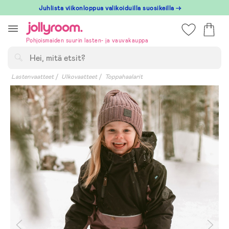
Hoppa
Juhlista viikonloppua valikoiduilla suosikeilla →
till
innehållet
Pohjoismaiden suurin lasten- ja vauvakauppa
Hae
Lastenvaatteet
Ulkovaatteet
Toppahaalarit