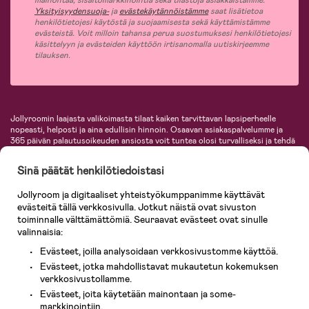
mainontaa, sisältömarkkinointia sekä tilastoja asiakkaistamme.
Yksityisyydensuoja-
ja
evästekäytännöistämme
saat lisätietoa
henkilötietojesi käytöstä ja suojaamisesta sekä käyttämistämme
evästeistä. Voit milloin tahansa perua suostumuksesi henkilötietojesi
käsittelyyn ja evästeiden käyttöön irtisanomalla uutiskirjeemme
tilauksen.
Jollyroomin laajasta valikoimasta tilaat kaiken tarvittavan lapsiperheelle
nopeasti, helposti ja aina edullisin hinnoin. Osaavan asiakaspalvelumme ja
365 päivän palautusoikeuden ansiosta voit tuntea olosi turvalliseksi ja tehdä
ostoksia hyvillä mielin. Jollyroomilta saat lastenvaunut, turvaistuimet,
vaatteet vauvoille ja lapsille, inspiroivia sisustustuotteita lastenhuoneeseen,
Sinä päätät henkilötiedoistasi
lastentarvikkeita sekä paljon muuta. Meiltä löydät lukuisia tunnettuja
tuotemerkkejä, kuten Britax, Maxi-Cosi, Baby Jogger, BabyBjörn, Didriksons,
Jollyroom ja digitaaliset yhteistyökumppanimme käyttävät
KidKraft, Ergobaby, Philips Avent, Neonate, Cybex, LEGO ja monia muita!
evästeitä tällä verkkosivulla. Jotkut näistä ovat sivuston
Tervetuloa shoppailemaan Pohjoismaiden suurimpaan lastentarvikkeiden
verkkokauppaan!
toiminnalle välttämättömiä. Seuraavat evästeet ovat sinulle
valinnaisia:
Evästeet, joilla analysoidaan verkkosivustomme käyttöä.
Evästeet, jotka mahdollistavat mukautetun kokemuksen
verkkosivustollamme.
Evästeet, joita käytetään mainontaan ja some-
markkinointiin.