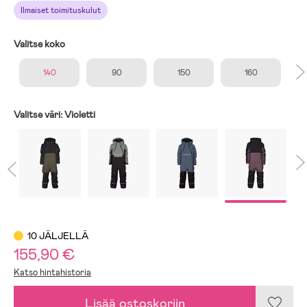
Ilmaiset toimituskulut
Valitse koko
140
90
150
160
Valitse väri:
Violetti
10 JÄLJELLÄ
155,90 €
Katso hintahistoria
Lisää ostoskoriin