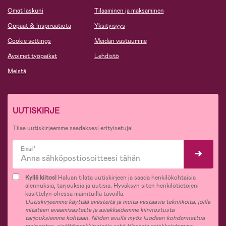
Omat laskuni
Tilaaminen ja maksaminen
Oppaat & Inspiraatiota
Yksityisyys
Cookie settings
Meidän vastuumme
Avoimet työpaikat
Lehdistö
Meistä
UUTISKIRJE
Tilaa uutiskirjeemme saadaksesi erityisetuja!
Email*
Kyllä kiitos!
Haluan tilata uutiskirjeen ja saada henkilökohtaisia
alennuksia, tarjouksia ja uutisia. Hyväksyn siten henkilötietojeni
käsittelyn ohessa mainituilla tavoilla.
Uutiskirjeemme käyttää evästeitä ja muita vastaavia tekniikoita, joilla
mitataan avaamisastetta ja asiakkaidemme kiinnostusta
tarjouksiamme kohtaan. Niiden avulla myös luodaan kohdennettua