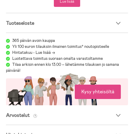
Lue lisää
- Irrotettavat ja säädettävät jalkalenkit.
- Säädettävät hihansuut ja helma.
- Joustavat hihansuut peukaloaukoilla.
- Lumilukot.
Tuoteseloste
- Teipatut saumat.
- Heijastavia yksityiskohtia.
- Ympäristöystävällinen ja vettähylkivä Bionic Finish ECO -
365 päivän avoin kauppa
pintakäsittely.
Yli 100 euron tilauksiin ilmainen toimitus* noutopisteelle
Hintatakuu - Lue lisää ->
- Polyesteri, nailon, elastaani.
Luotettava toimitus suoraan omalta varastoltamme
Tilaa arkisin ennen klo 13.00 – lähetämme tilauksen jo samana
päivänä!
Kysy yhteisöltä
Arvostelut