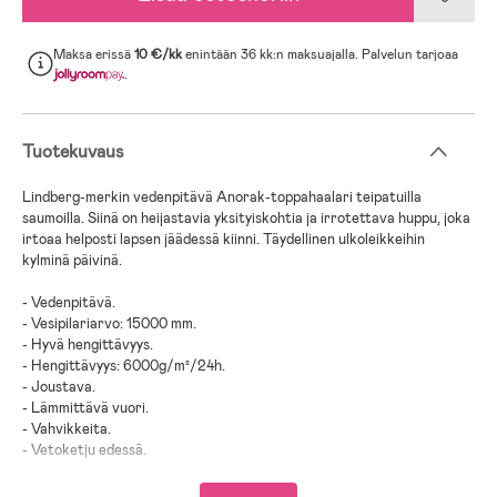
Maksa erissä
10 €/kk
enintään 36 kk:n maksuajalla. Palvelun tarjoaa
.
Tuotekuvaus
Lindberg-merkin vedenpitävä Anorak-toppahaalari teipatuilla
saumoilla. Siinä on heijastavia yksityiskohtia ja irrotettava huppu, joka
irtoaa helposti lapsen jäädessä kiinni. Täydellinen ulkoleikkeihin
kylminä päivinä.
- Vedenpitävä.
- Vesipilariarvo: 15000 mm.
- Hyvä hengittävyys.
- Hengittävyys: 6000g/m²/24h.
- Joustava.
- Lämmittävä vuori.
- Vahvikkeita.
- Vetoketju edessä.
- Tasku vatsan kohdalla.
- Irrotettava huppu.