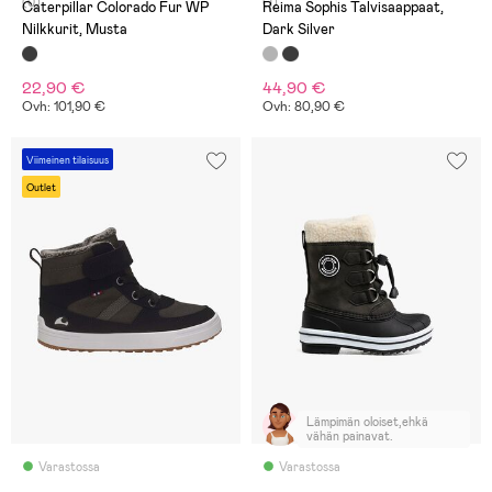
(0)
(1)
Caterpillar Colorado Fur WP
Reima Sophis Talvisaappaat,
Nilkkurit, Musta
Dark Silver
22,90 €
44,90 €
Ovh: 101,90 €
Ovh: 80,90 €
Viimeinen tilaisuus
Outlet
Lämpimän oloiset,ehkä
vähän painavat.
Varastossa
Varastossa