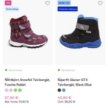
-13%
GORE-TEX
Testivoittaja
Viimeinen tilaisuus
Varastossa
Varastossa
(36)
(0)
Nordbjörn Snowfall Talvikengät,
Superfit Glacier GTX
Fuschia Rabbit
Talvikengät, Black/Blue
27,90 €
43,90 €
Aik. hinta: 31,90 €
Ovh: 96,90 €