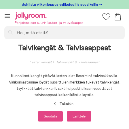
Hoppa
Juhlista viikonloppua valikoiduilla suosikeilla →
till
innehållet
Pohjoismaiden suurin lasten- ja vauvakauppa
Hae
Talvikengät & Talvisaappaat
Lasten kengät
Talvikengät & Talvisaappaat
Kunnolliset kengät pitävät lasten jalat lämpiminä talvipakkasilla.
Valikoimastamme löydät suosittujen merkkien tukevat talvikengät,
tyylikkäät talvilenkkarit sekä helposti jalkaan vedettävät
talvisaappaat kaikenikäisille lapsille.
Takaisin
Suodata
Lajittele