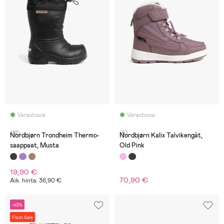
Varastossa
Varastossa
(12)
(6)
Nordbjørn Trondheim Thermo-
Nordbjørn Kalix Talvikengät,
saappaat, Musta
Old Pink
19,90 €
70,90 €
Aik. hinta: 36,90 €
-43%
Flash Sale