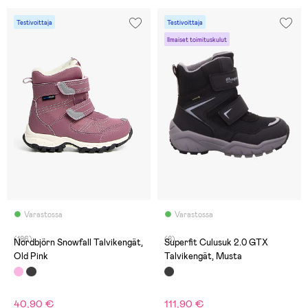
Testivoittaja
Testivoittaja
Ilmaiset toimituskulut
Varastossa
Varastossa
(186)
(8)
Nordbjörn Snowfall Talvikengät,
Superfit Culusuk 2.0 GTX
Old Pink
Talvikengät, Musta
40,90 €
111,90 €