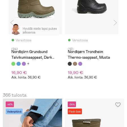
Hyvällä mielin lapsi pukee
jalkaansa
Varastossa
Varastossa
(94)
(12)
(4
t,
Nordbjörn Grundsund
Nordbjørn Trondheim
N
Talvikumisaappaat, Dark
Thermo-saappaat, Musta
F
Olive
B
16,90 €
19,90 €
2
Aik. hinta: 36,90 €
Aik. hinta: 36,90 €
A
366 tulosta.
-46%
-54%
Vedenpitävä
Flash Sale