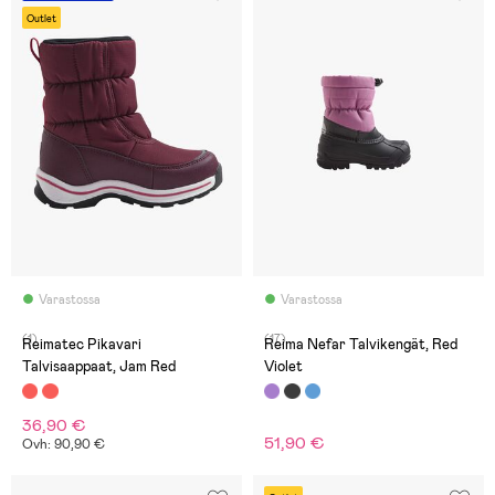
Outlet
Varastossa
Varastossa
(1)
(17)
Reimatec Pikavari
Reima Nefar Talvikengät, Red
Talvisaappaat, Jam Red
Violet
36,90 €
51,90 €
Ovh: 90,90 €