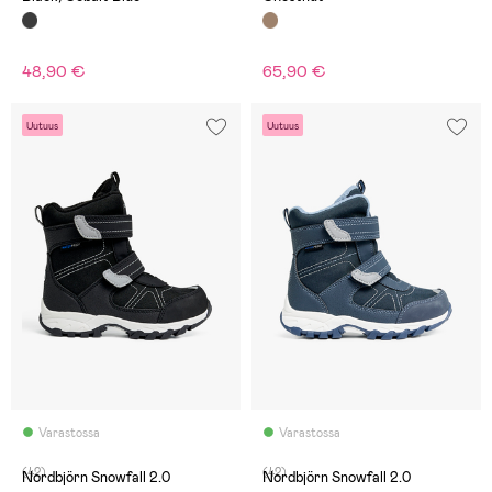
48,90 €
65,90 €
Uutuus
Uutuus
Varastossa
Varastossa
(42)
(42)
Nordbjörn Snowfall 2.0
Nordbjörn Snowfall 2.0