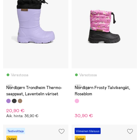
Varastossa
Varastossa
(12)
(32)
Nordbjørn Trondheim Thermo-
Nordbjørn Frosty Talvikengät,
saappaat, Laventelin väriset
Roseblom
20,90 €
30,90 €
Aik. hinta: 36,90 €
Testivoittaja
Viimeinen tilaisuus
Outlet
Outlet