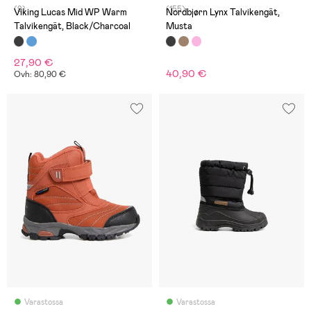
(9)
(155)
Viking Lucas Mid WP Warm
Nordbjørn Lynx Talvikengät,
Talvikengät, Black/Charcoal
Musta
27,90 €
40,90 €
Ovh: 80,90 €
Varastossa
Varastossa