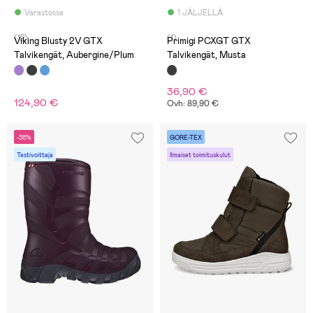
Varastossa
1 JÄLJELLÄ
(12)
(1)
Viking Blusty 2V GTX
Primigi PCXGT GTX
Talvikengät, Aubergine/Plum
Talvikengät, Musta
36,90 €
124,90 €
Ovh: 89,90 €
-38%
GORE-TEX
Testivoittaja
Ilmaiset toimituskulut