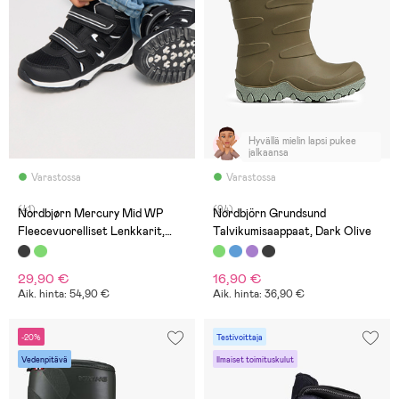
Hyvällä mielin lapsi pukee
jalkaansa
Varastossa
Varastossa
(41)
(94)
Nordbjørn Mercury Mid WP
Nordbjörn Grundsund
Fleecevuorelliset Lenkkarit,
Talvikumisaappaat, Dark Olive
Black/White
29,90 €
16,90 €
Aik. hinta: 54,90 €
Aik. hinta: 36,90 €
-20%
Testivoittaja
Vedenpitävä
Ilmaiset toimituskulut