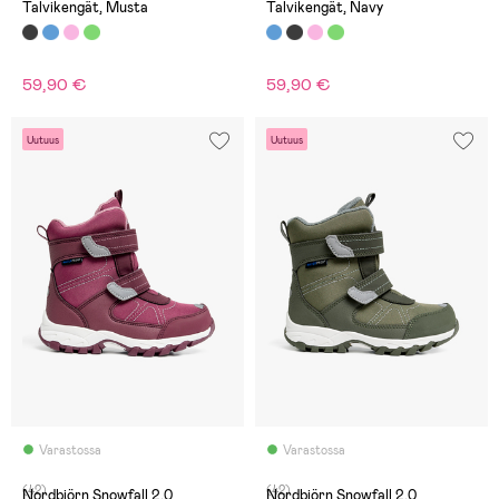
Talvikengät, Musta
Talvikengät, Navy
59,90 €
59,90 €
Uutuus
Uutuus
Varastossa
Varastossa
(42)
(42)
Nordbjörn Snowfall 2.0
Nordbjörn Snowfall 2.0