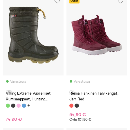
Outlet
Varastossa
Varastossa
(33)
(0)
Viking Extreme Vuorelliset
Reima Hankinen Talvikengät,
Kumisaappaat, Hunting
Jam Red
Green/Khaki
54,90 €
74,90 €
Ovh: 101,90 €