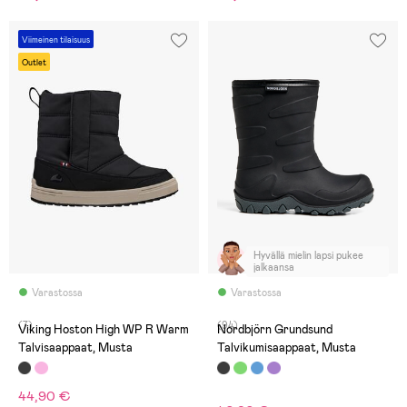
Viimeinen tilaisuus
Outlet
Hyvällä mielin lapsi pukee
jalkaansa
Varastossa
Varastossa
(7)
(94)
Viking Hoston High WP R Warm
Nordbjörn Grundsund
Talvisaappaat, Musta
Talvikumisaappaat, Musta
44,90 €