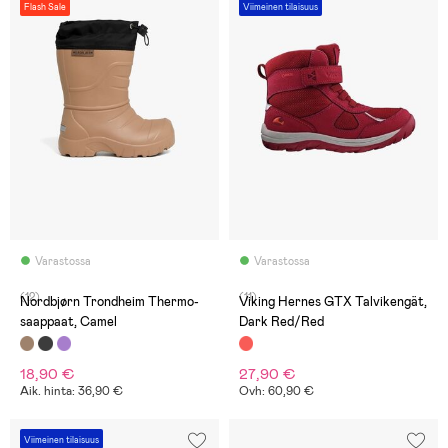
Flash Sale
Viimeinen tilaisuus
Varastossa
Varastossa
(12)
(11)
Nordbjørn Trondheim Thermo-
Viking Hernes GTX Talvikengät,
saappaat, Camel
Dark Red/Red
18,90 €
27,90 €
Aik. hinta: 36,90 €
Ovh: 60,90 €
Viimeinen tilaisuus