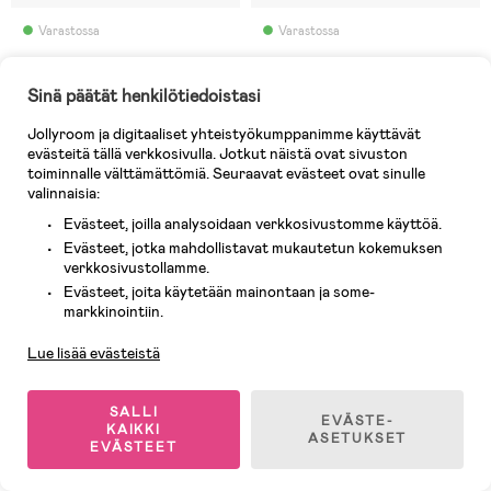
Varastossa
Varastossa
(317)
(0)
Viking Ultra Talvikumisaappaat,
Ecco Urban Snowboarder GTX
Sinä päätät henkilötiedoistasi
Grape/Grey
Talvikengät, Tarmac
Jollyroom ja digitaaliset yhteistyökumppanimme käyttävät
evästeitä tällä verkkosivulla. Jotkut näistä ovat sivuston
103,90 €
36,90 €
toiminnalle välttämättömiä. Seuraavat evästeet ovat sinulle
Ovh: 111,90 €
valinnaisia:
Evästeet, joilla analysoidaan verkkosivustomme käyttöä.
Vedenpitävä
Evästeet, jotka mahdollistavat mukautetun kokemuksen
verkkosivustollamme.
Evästeet, joita käytetään mainontaan ja some-
Asiakaspalvelu
markkinointiin.
Lue lisää evästeistä
SALLI
EVÄSTE-
KAIKKI
ASETUKSET
EVÄSTEET