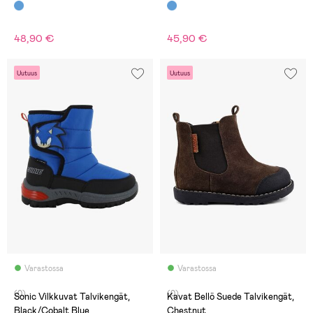
48,90 €
45,90 €
Uutuus
Uutuus
Varastossa
Varastossa
(0)
(0)
Sonic Vilkkuvat Talvikengät,
Kavat Bellö Suede Talvikengät,
Black/Cobalt Blue
Chestnut