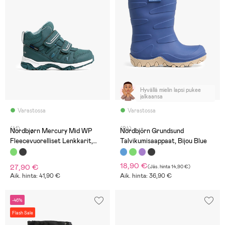
Hyvällä mielin lapsi pukee
jalkaansa
Varastossa
Varastossa
(41)
(94)
Nordbjørn Mercury Mid WP
Nordbjörn Grundsund
Fleecevuorelliset Lenkkarit,
Talvikumisaappaat, Bijou Blue
Sagebrush
18,90 €
27,90 €
(
Jäs. hinta
14,90 €
)
Aik. hinta: 41,90 €
Aik. hinta: 36,90 €
-46%
Flash Sale