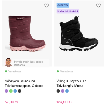
GORE-TEX
Ilmaiset toimituskulut
Hyvällä mielin lapsi pukee
jalkaansa
Varastossa
Varastossa
(94)
(12)
Nordbjörn Grundsund
Viking Blusty 2V GTX
Talvikumisaappaat, Oxblood
Talvikengät, Musta
37,90 €
124,90 €