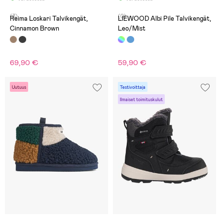
(3)
(0)
Reima Loskari Talvikengät,
LIEWOOD Albi Pile Talvikengät,
Cinnamon Brown
Leo/Mist
69,90 €
59,90 €
Uutuus
Testivoittaja
Ilmaiset toimituskulut