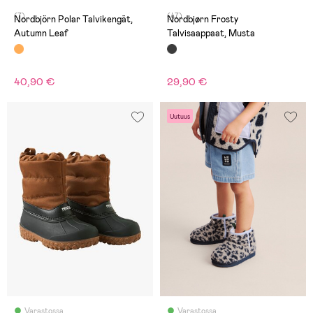
(7)
(47)
Nordbjörn Polar Talvikengät,
Nordbjørn Frosty
Autumn Leaf
Talvisaappaat, Musta
40,90 €
29,90 €
Uutuus
Varastossa
Varastossa