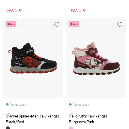
54,90 €
112,90 €
Uutuus
Uutuus
Varastossa
Varastossa
(0)
(0)
Marvel Spider-Man Talvikengät,
Hello Kitty Talvikengät,
Black/Red
Burgundy/Pink