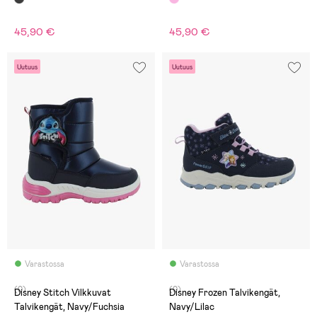
45,90 €
45,90 €
Uutuus
Uutuus
Varastossa
Varastossa
(0)
(0)
Disney Stitch Vilkkuvat
Disney Frozen Talvikengät,
Talvikengät, Navy/Fuchsia
Navy/Lilac