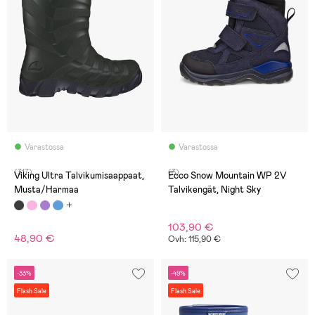
Varastossa
Varastossa
(317)
(3)
Viking Ultra Talvikumisaappaat,
Ecco Snow Mountain WP 2V
Musta/Harmaa
Talvikengät, Night Sky
103,90 €
48,90 €
Ovh: 115,90 €
-33%
-49%
Flash Sale
Flash Sale