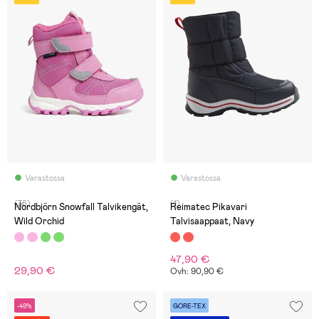
Varastossa
Varastossa
(36)
(1)
Nordbjörn Snowfall Talvikengät,
Reimatec Pikavari
Wild Orchid
Talvisaappaat, Navy
47,90 €
29,90 €
Ovh: 90,90 €
-49%
GORE-TEX