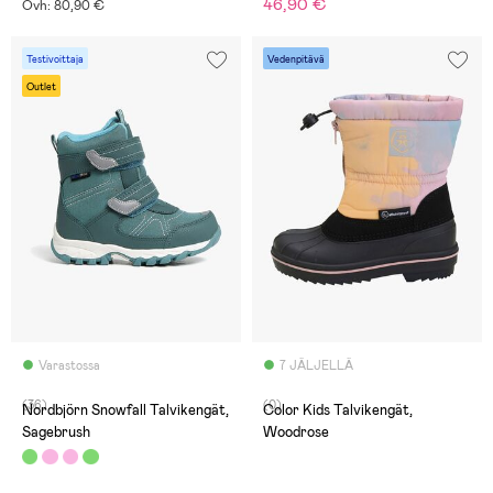
46,90 €
Ovh: 80,90 €
Testivoittaja
Vedenpitävä
Outlet
Varastossa
7 JÄLJELLÄ
(36)
(0)
Nordbjörn Snowfall Talvikengät,
Color Kids Talvikengät,
Sagebrush
Woodrose