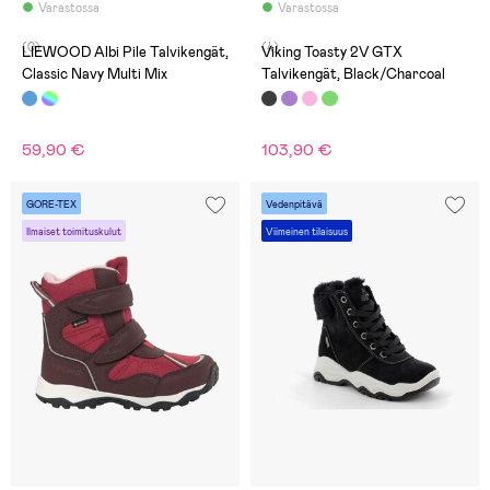
Varastossa
Varastossa
(0)
(4)
LIEWOOD Albi Pile Talvikengät,
Viking Toasty 2V GTX
Classic Navy Multi Mix
Talvikengät, Black/Charcoal
59,90 €
103,90 €
GORE-TEX
Vedenpitävä
Ilmaiset toimituskulut
Viimeinen tilaisuus