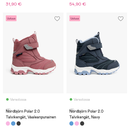
31,90 €
54,90 €
Uutuus
Uutuus
Varastossa
Varastossa
(0)
(0)
Nordbjörn Polar 2.0
Nordbjörn Polar 2.0
Talvikengät, Vaaleanpunainen
Talvikengät, Navy