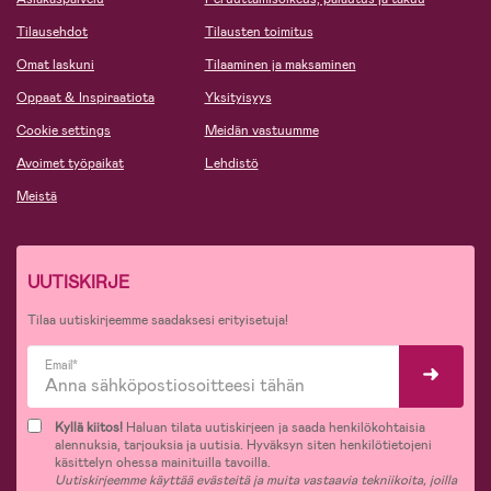
Tilausehdot
Tilausten toimitus
Omat laskuni
Tilaaminen ja maksaminen
Oppaat & Inspiraatiota
Yksityisyys
Cookie settings
Meidän vastuumme
Avoimet työpaikat
Lehdistö
Meistä
UUTISKIRJE
Tilaa uutiskirjeemme saadaksesi erityisetuja!
Email*
Kyllä kiitos!
Haluan tilata uutiskirjeen ja saada henkilökohtaisia
alennuksia, tarjouksia ja uutisia. Hyväksyn siten henkilötietojeni
käsittelyn ohessa mainituilla tavoilla.
Uutiskirjeemme käyttää evästeitä ja muita vastaavia tekniikoita, joilla