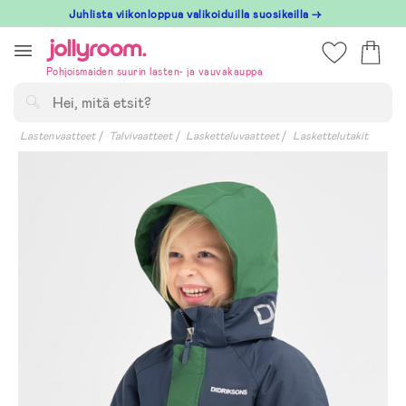
Hoppa
Juhlista viikonloppua valikoiduilla suosikeilla →
till
innehållet
Pohjoismaiden suurin lasten- ja vauvakauppa
Hae
Lastenvaatteet
Talvivaatteet
Lasketteluvaatteet
Laskettelutakit