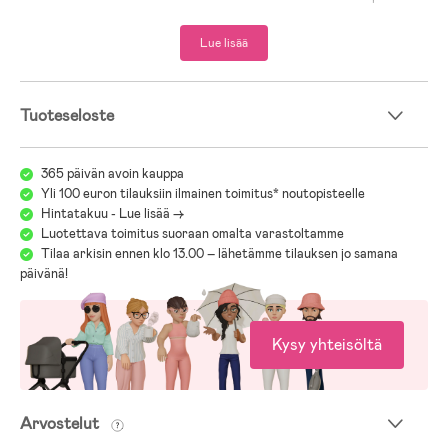
voidaan pidentää yhden koon verran, joten takki sopii hyvin kasvavalle
lapselle.
Lue lisää
- Vuori: 100 % Polyamidi.
- Toppaus: 100 % Polyesteri.
- Päälliskangas: 100 % Polyamidi.
Tuoteseloste
Koko ja istuvuus:
Mallin pituus: 110 cm
365 päivän avoin kauppa
Käyttää kokoa: 110
Yli 100 euron tilauksiin ilmainen toimitus* noutopisteelle
Hintatakuu - Lue lisää ->
Luotettava toimitus suoraan omalta varastoltamme
Tilaa arkisin ennen klo 13.00 – lähetämme tilauksen jo samana
päivänä!
Kysy yhteisöltä
Arvostelut