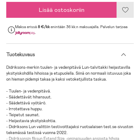
Lisää ostoskoriin
Maksa erissä
8 €/kk
enintään 36 kk:n maksuajalla. Palvelun tarjoaa
.
Tuotekuvaus
Didriksons-merkin tuulen- ja vedenpitävä Lun-talvitakki heijastavilla
yksityiskohdilla hihoissa ja etupuolella. Siinä on normaali istuvuus joka
on hieman pidempi takaa ja kaksi vetoketjullista taskua.
- Tuulen- ja vedenpitävä.
- Säädettävät hihansuut.
- Säädettävä vyötärö.
- Irrotettava huppu.
- Teipatut saumat.
- Heijastavia yksityiskohtia.
- Didriksons Lun valittiin testivoittajaksi ruotsalaisen test.se-sivuston
tekemässä testissä vuonna 2022.
- Didriksonsin fiksun Extend Size -ominaisuuden ansiosta hihoja