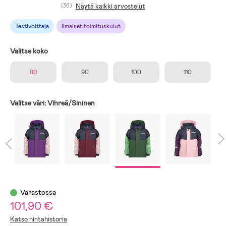
(36)
Näytä kaikki arvostelut
Testivoittaja
Ilmaiset toimituskulut
Valitse koko
80
90
100
110
Valitse väri:
Vihreä/Sininen
Varastossa
101,90 €
Katso hintahistoria