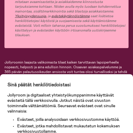
mitataan avaamisastetta ja asiakkaidemme kiinnostusta
tarjouksiamme kohtaan. Niiden avulla myös luodaan kohdennettua
mainontaa, sisältömarkkinointia sekä tilastoja asiakkaistamme.
Yksityisyydensuoja-
ja
evästekäytännöistämme
saat lisätietoa
henkilötietojesi käytöstä ja suojaamisesta sekä käyttämistämme
evästeistä. Voit milloin tahansa perua suostumuksesi henkilötietojesi
käsittelyyn ja evästeiden käyttöön irtisanomalla uutiskirjeemme
tilauksen.
Jollyroomin laajasta valikoimasta tilaat kaiken tarvittavan lapsiperheelle
nopeasti, helposti ja aina edullisin hinnoin. Osaavan asiakaspalvelumme ja
365 päivän palautusoikeuden ansiosta voit tuntea olosi turvalliseksi ja tehdä
ostoksia hyvillä mielin. Jollyroomilta saat lastenvaunut, turvaistuimet,
vaatteet vauvoille ja lapsille, inspiroivia sisustustuotteita lastenhuoneeseen,
Sinä päätät henkilötiedoistasi
lastentarvikkeita sekä paljon muuta. Meiltä löydät lukuisia tunnettuja
tuotemerkkejä, kuten Britax, Maxi-Cosi, Baby Jogger, BabyBjörn, Didriksons,
Jollyroom ja digitaaliset yhteistyökumppanimme käyttävät
KidKraft, Ergobaby, Philips Avent, Neonate, Cybex, LEGO ja monia muita!
evästeitä tällä verkkosivulla. Jotkut näistä ovat sivuston
Tervetuloa shoppailemaan Pohjoismaiden suurimpaan lastentarvikkeiden
verkkokauppaan!
toiminnalle välttämättömiä. Seuraavat evästeet ovat sinulle
valinnaisia:
Evästeet, joilla analysoidaan verkkosivustomme käyttöä.
Evästeet, jotka mahdollistavat mukautetun kokemuksen
verkkosivustollamme.