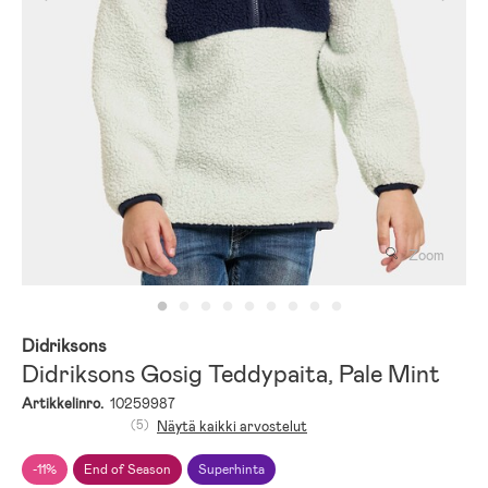
Zoom
Didriksons
Didriksons Gosig Teddypaita, Pale Mint
Artikkelinro.
10259987
(5)
Näytä kaikki arvostelut
-11%
End of Season
Superhinta