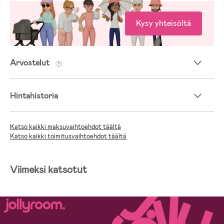
Kysy yhteisöltä
Arvostelut
Hintahistoria
Katso kaikki maksuvaihtoehdot täältä
Katso kaikki toimitusvaihtoehdot täältä
Viimeksi katsotut