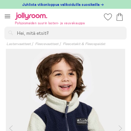
Hoppa
Juhlista viikonloppua valikoiduilla suosikeilla →
till
innehållet
Pohjoismaiden suurin lasten- ja vauvakauppa
Hae
Lastenvaatteet
Fleecevaatteet
Fleecetakit & Fleecepaidat