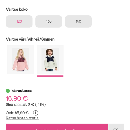
Valitse koko
120
130
140
Valitse väri:
Vihreä/Sininen
Varastossa
16,90 €
Sinä säästät 2 € (-11%)
i
Ovh: 45,90 €
Katso hintahistoria