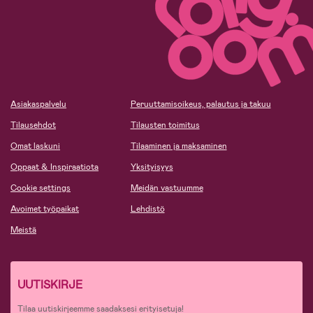
Asiakaspalvelu
Peruuttamisoikeus, palautus ja takuu
Tilausehdot
Tilausten toimitus
Omat laskuni
Tilaaminen ja maksaminen
Oppaat & Inspiraatiota
Yksityisyys
Cookie settings
Meidän vastuumme
Avoimet työpaikat
Lehdistö
Meistä
UUTISKIRJE
Tilaa uutiskirjeemme saadaksesi erityisetuja!