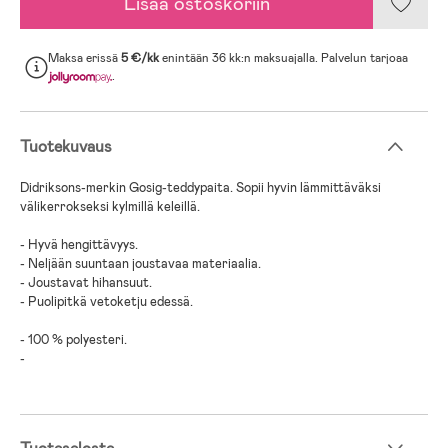
Lisää ostoskoriin
Maksa erissä
5 €/kk
enintään 36 kk:n maksuajalla. Palvelun tarjoaa
.
Tuotekuvaus
Didriksons-merkin Gosig-teddypaita. Sopii hyvin lämmittäväksi
välikerrokseksi kylmillä keleillä.
- Hyvä hengittävyys.
- Neljään suuntaan joustavaa materiaalia.
- Joustavat hihansuut.
- Puolipitkä vetoketju edessä.
- 100 % polyesteri.
-