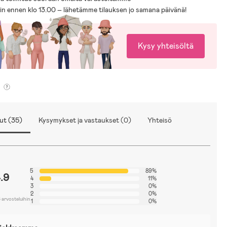
sin ennen klo 13.00 – lähetämme tilauksen jo samana päivänä!
Kysy yhteisöltä
ut (35)
Kysymykset ja vastaukset (0)
Yhteisö
5
89%
.9
4
11%
3
0%
2
0%
 arvosteluihin
1
0%