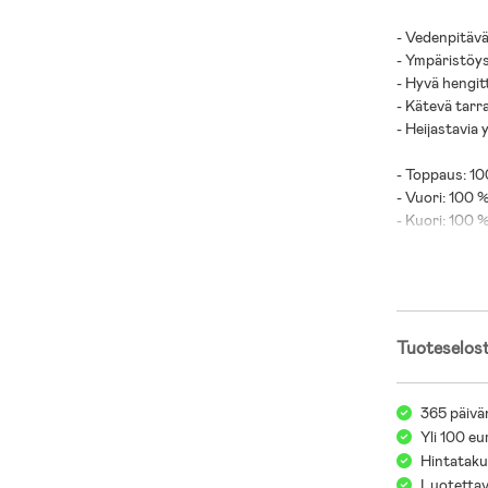
- Vedenpitävä
- Ympäristöys
- Hyvä hengit
- Kätevä tarr
- Heijastavia 
- Toppaus: 10
- Vuori: 100 %
- Kuori: 100 
Tuoteselos
365 päivä
Yli 100 eu
Hintatakuu
Luotettav