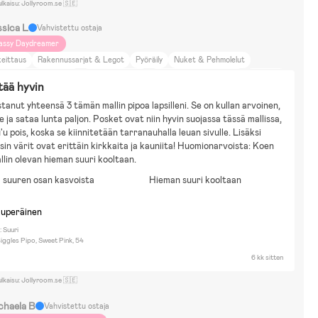
ulkaisu: Jollyroom.se 🇸🇪
ssica L
Vahvistettu ostaja
assy Daydreamer
keittaus
Rakennussarjat & Legot
Pyöräily
Nuket & Pehmolelut
etokone-/ konsolipelit
Sähköajoneuvot
Piirtäminen & Askartelu
Vesileikit
ää hyvin
lfons Åberg
Babblarna
Barbie
Bluey
Cocomelon
Fortnite
tanut yhteensä 3 tämän mallin pipoa lapsilleni. Se on kullan arvoinen, 
abbys Dollhouse
Greta Gris
Harry Potter
Hello Kitty
Hot Wheels
e ja sataa lunta paljon. Posket ovat niin hyvin suojassa tässä mallissa, 
urassic World
LasseMajas detektivbyrå
Minecraft
Marvel
Minions
u'u pois, koska se kiinnitetään tarranauhalla leuan sivulle. Lisäksi 
usseHelium
My little pony
Paddington
Paw Patrol
Sommarskuggan
sin värit ovat erittäin kirkkaita ja kauniita! Huomionarvoista: Koen 
okemon
Toy Story
lin olevan hieman suuri kooltaan.
 suuren osan kasvoista
Hieman suuri kooltaan
kuperäinen
 Suuri
iggles Pipo, Sweet Pink, 54
6 kk sitten
ulkaisu: Jollyroom.se 🇸🇪
chaela B
Vahvistettu ostaja