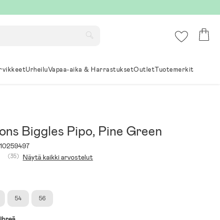
rvikkeet
Urheilu
Vapaa-aika & Harrastukset
Outlet
Tuotemerkit
ons Biggles Pipo, Pine Green
10259497
(35)
Näytä kaikki arvostelut
54
56
ihreä