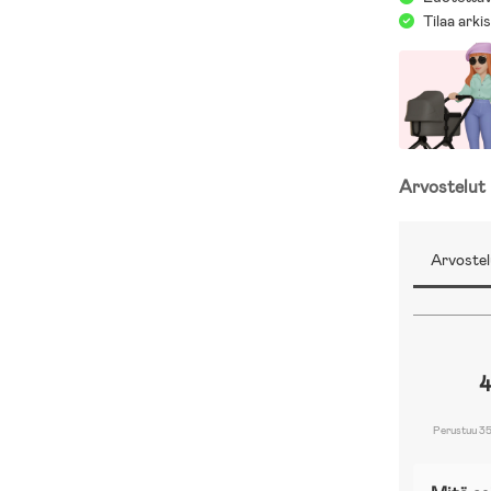
Tilaa arki
Arvostelut
Arvostel
4
Perustuu 35