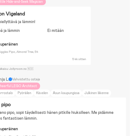
ittle Hide-and-Seek Magician
on Vigeland
miellyttävä ja lämmin!
ä ja lämmin
Ei mitään
kuperäinen
iggles Pipo, Almond Tree, 54
5 kk sitten
ulkaisu: Jollyroom.no 🇳🇴
nja L
Vahvistettu ostaja
heerful LEGO Architect
rrostalo
Pyöräilen
Kävelen
Asun kaupungissa
Julkinen liikenne
öräily
Juoksu
Kävely
Kauneus ja muoti
Kuntoilu
DIY-projektit
 pipo
ti ja puutarha
Elokuvat ja kirjallisuus
Liikunta
eno pipo, sopii täydellisesti hänen pitkille hiuksilleen. Me pidämme 
ös fantastisen lämmin.
kuperäinen