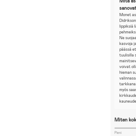
Mitä a
sanova
Monet as
Didrikson
lippiksiä 
pehmeiksi
Ne suoja
kasvoja j
päässä et
tuulisilla
mainitsev
voivat oll
hieman su
valinnass
tarkkana.
myös saan
kirkkaud
kauneude
Miten kok
Pieni