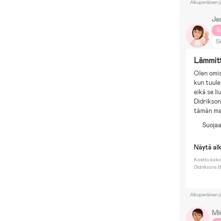
Alkuperäinen j
Je
S
S
Ti
Lämmitt
A
Olen omis
G
kun tuule
J
eikä se li
M
Didrikson
P
tämän mal
Suojaa
Näytä al
Koettu koko:
Didriksons B
Alkuperäinen j
Mi