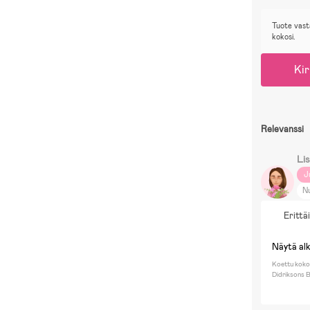
Tuote vast
kokosi.
Kir
Relevanssi
Lis
J
N
Lu
Erittä
B
L
Näytä al
P
Koettu koko
Sp
Didriksons B
Py