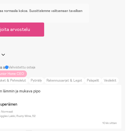
aa normaalia kokoa. Suosittelemme valitsemaan tavallisen
joita arvostelu
a a
Vahvistettu ostaja
unior Home CEO
uket & Pehmolelut
Pyöräily
Rakennussarjat & Legot
Palapelit
Vesileikit
mileikit
Roolileikit
Pallopelit
Lautapelit
Naamiaisasut
Astrid Lindgren
in lämmin ja mukava pipo
arbie
Batman
Bluey
Bolibompa
Greta Gris
Jurassic World
asseMajas detektivbyrå
Monster Jam
MusseHelium
My little pony
kuperäinen
addington
Pelle Svanslös
Pippi Långstrump
Sommarskuggan
: Normaali
idey and His Amazing Friends
Super Mario
Svamp Bob
Rivitalo
iggles Lakki, Rusty Wine, 52
öräilen
Kävelen
Oma auto
10 kk sitten