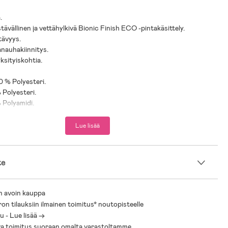
.
tävällinen ja vettähylkivä Bionic Finish ECO -pintakäsittely.
tävyys.
anauhakiinnitys.
yksityiskohtia.
0 % Polyesteri.
 Polyesteri.
% Polyamidi.
Lue lisää
te
n avoin kauppa
ron tilauksiin ilmainen toimitus* noutopisteelle
 - Lue lisää ->
a toimitus suoraan omalta varastoltamme