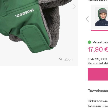
Varastos
17,90 
Ovh: 25,90 €
Zoom
Katso hintahi
Tuotekuvau
Didriksons-me
talviseen ulko