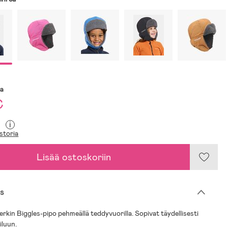
sa
€
i
storia
Lisää ostoskoriin
s
rkin Biggles-pipo pehmeällä teddyvuorilla. Sopivat täydellisesti
iluun.