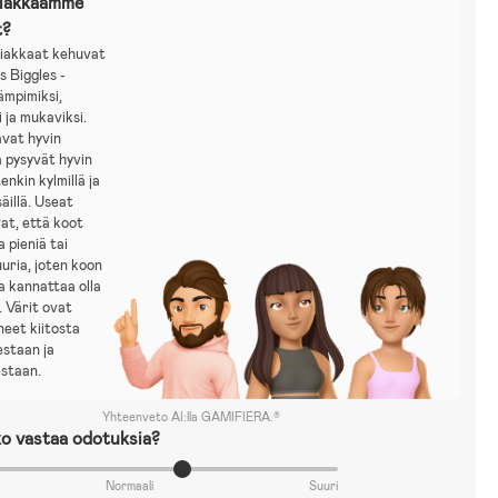
siakkaamme
t?
iakkaat kehuvat
s Biggles -
lämpimiksi,
 ja mukaviksi.
avat hyvin
a pysyvät hyvin
enkin kylmillä ja
 säillä. Useat
at, että koot
a pieniä tai
uria, joten koon
a kannattaa olla
 Värit ovat
eet kiitosta
estaan ja
staan.
Yhteenveto AI:lla GAMIFIERA.®
o vastaa odotuksia?
Normaali
Suuri