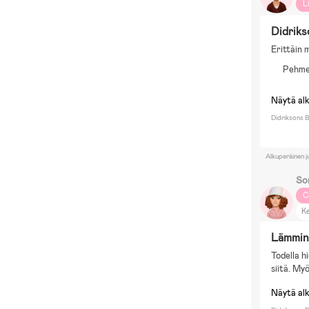
L
Didriks
Erittäin 
Pehme
Näytä al
Didriksons B
Alkuperäinen j
So
C
Ke
Py
Lämmin
Ko
Todella hi
siitä. My
Näytä al