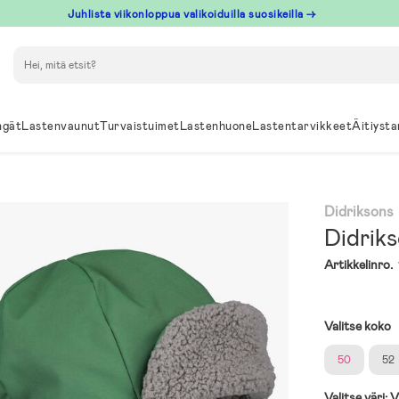
Juhlista viikonloppua valikoiduilla suosikeilla →
Hae
ngät
Lastenvaunut
Turvaistuimet
Lastenhuone
Lastentarvikkeet
Äitiysta
Didriksons
Didriks
Artikkelinro.
Valitse koko
50
52
Valitse väri:
V