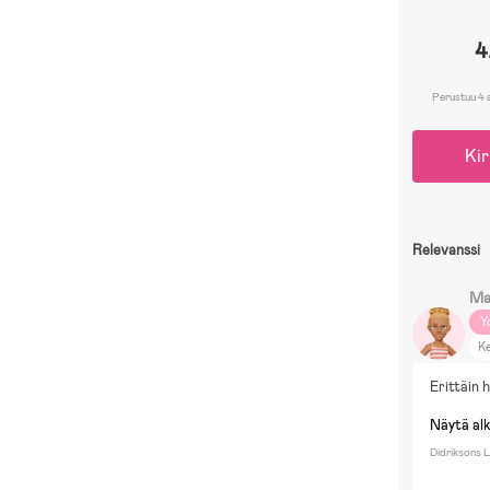
4
Perustuu 4 
Kir
Relevanssi
Ma
Y
Ke
Erittäin 
Näytä al
Didriksons 