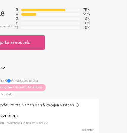
5
75%
.8
4
25%
3
0%
2
0%
arvosteluihin
1
0%
joita arvostelu
lu K
Vahvistettu ostaja
oungster Clean-Up Champion
rrostalo
hyvät.. mutta hieman pieniä kokojen suhteen :-)
kuperäinen
Lumi Talvikengät, Grundsund Navy, 22
9 kk sitten