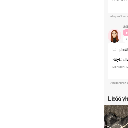
Didriksons 
Alkuperäinen j
Sa
S
Ri
Ne
Lämpimät 
R
Näytä al
Didriksons L
Alkuperäinen j
Lisää y