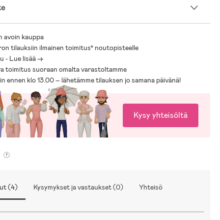
te
n avoin kauppa
ron tilauksiin ilmainen toimitus* noutopisteelle
 - Lue lisää ->
a toimitus suoraan omalta varastoltamme
sin ennen klo 13.00 – lähetämme tilauksen jo samana päivänä!
Kysy yhteisöltä
ut (4)
Kysymykset ja vastaukset (0)
Yhteisö