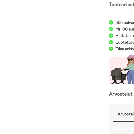
Tuoteselos
365 päivä
Yli 100 eu
Hintatakuu
Luotettav
Tilaa arki
Arvostelut
Arvostel