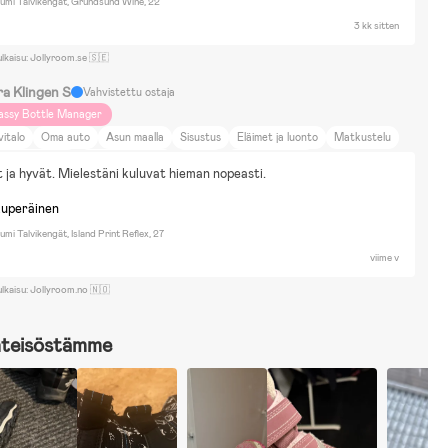
Lumi Talvikengät, Grundsund Wine, 22
3 kk sitten
ulkaisu: Jollyroom.se 🇸🇪
ra Klingen S
Vahvistettu ostaja
assy Bottle Manager
vitalo
Oma auto
Asun maalla
Sisustus
Eläimet ja luonto
Matkustelu
utraalit sävyt
Koti ja puutarha
Marvel
Disney Classics
ja hyvät. Mielestäni kuluvat hieman nopeasti.
akennussarjat & Legot
Sähköajoneuvot
Pallopelit
Lautapelit
Pyöräily
kuperäinen
umi Talvikengät, Island Print Reflex, 27
viime v
ulkaisu: Jollyroom.no 🇳🇴
hteisöstämme