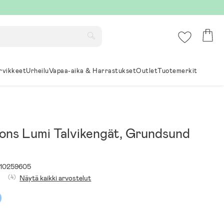
rvikkeet
Urheilu
Vapaa-aika & Harrastukset
Outlet
Tuotemerkit
sons Lumi Talvikengät, Grundsund
10259605
(4)
Näytä kaikki arvostelut