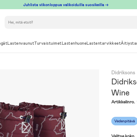
Juhlista viikonloppua valikoiduilla suosikeilla →
Hae
ngät
Lastenvaunut
Turvaistuimet
Lastenhuone
Lastentarvikkeet
Äitiysta
Didriksons
Didrik
Wine
Artikkelinro.
Vedenpitävä
Valitse koko