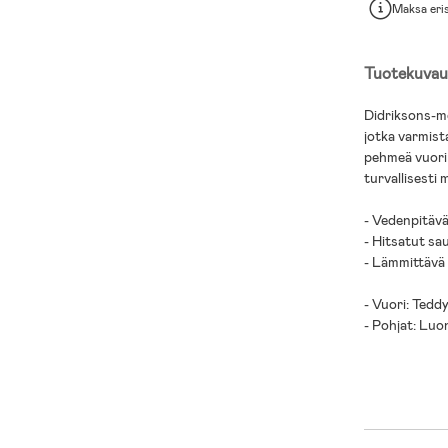
Maksa eri
Tuotekuvau
Didriksons-me
jotka varmist
pehmeä vuori t
turvallisesti 
- Vedenpitäv
- Hitsatut sa
- Lämmittävä 
- Vuori: Teddy
- Pohjat: Lu