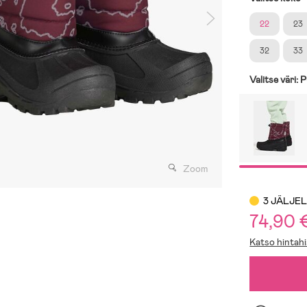
22
23
32
33
Valitse väri:
P
Zoom
3 JÄLJE
74,90 
Katso hintahi