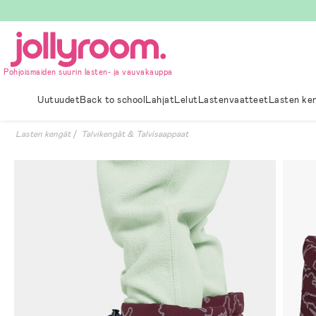
Hoppa
till
innehållet
Pohjoismaiden suurin lasten- ja vauvakauppa
Uutuudet
Back to school
Lahjat
Lelut
Lastenvaatteet
Lasten ke
Lasten kengät
Talvikengät & Talvisaappaat