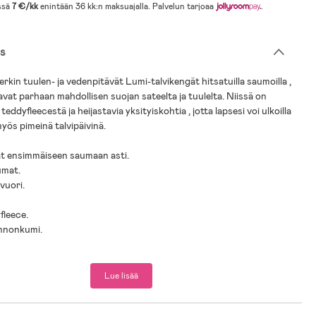
ssä
7 €/kk
enintään 36 kk:n maksuajalla. Palvelun tarjoaa
.
s
rkin tuulen- ja vedenpitävät Lumi-talvikengät hitsatuilla saumoilla ,
avat parhaan mahdollisen suojan sateelta ja tuulelta. Niissä on
eddyfleecestä ja heijastavia yksityiskohtia , jotta lapsesi voi ulkoilla
myös pimeinä talvipäivinä.
ät ensimmäiseen saumaan asti.
umat.
vuori.
fleece.
onnonkumi.
Lue lisää