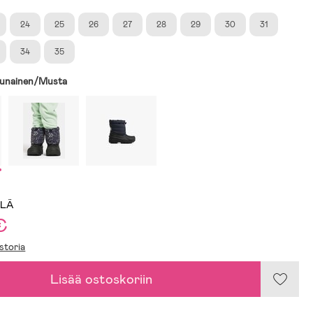
24
25
26
27
28
29
30
31
34
35
unainen/Musta
LLÄ
€
storia
Lisää ostoskoriin