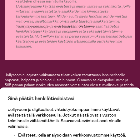
käsittelyn ohessa mainituilla tavoilla.
Uutiskirjeemme käyttää evästeitä ja muita vastaavia tekniikoita, joilla
mitataan avaamisastetta ja asiakkaidemme kiinnostusta
tarjouksiamme kohtaan. Niiden avulla myös luodaan kohdennettua
mainontaa, sisältömarkkinointia sekä tilastoja asiakkaistamme.
Yksityisyydensuoja-
ja
evästekäytännöistämme
saat lisätietoa
henkilötietojesi käytöstä ja suojaamisesta sekä käyttämistämme
evästeistä. Voit milloin tahansa perua suostumuksesi henkilötietojesi
käsittelyyn ja evästeiden käyttöön irtisanomalla uutiskirjeemme
tilauksen.
Jollyroomin laajasta valikoimasta tilaat kaiken tarvittavan lapsiperheelle
nopeasti, helposti ja aina edullisin hinnoin. Osaavan asiakaspalvelumme ja
365 päivän palautusoikeuden ansiosta voit tuntea olosi turvalliseksi ja tehdä
ostoksia hyvillä mielin. Jollyroomilta saat lastenvaunut, turvaistuimet,
vaatteet vauvoille ja lapsille, inspiroivia sisustustuotteita lastenhuoneeseen,
Sinä päätät henkilötiedoistasi
lastentarvikkeita sekä paljon muuta. Meiltä löydät lukuisia tunnettuja
tuotemerkkejä, kuten Britax, Maxi-Cosi, Baby Jogger, BabyBjörn, Didriksons,
Jollyroom ja digitaaliset yhteistyökumppanimme käyttävät
KidKraft, Ergobaby, Philips Avent, Neonate, Cybex, LEGO ja monia muita!
evästeitä tällä verkkosivulla. Jotkut näistä ovat sivuston
Tervetuloa shoppailemaan Pohjoismaiden suurimpaan lastentarvikkeiden
verkkokauppaan!
toiminnalle välttämättömiä. Seuraavat evästeet ovat sinulle
valinnaisia:
Evästeet, joilla analysoidaan verkkosivustomme käyttöä.