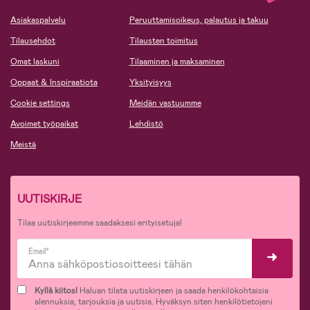
Asiakaspalvelu
Peruuttamisoikeus, palautus ja takuu
Tilausehdot
Tilausten toimitus
Omat laskuni
Tilaaminen ja maksaminen
Oppaat & Inspiraatiota
Yksityisyys
Cookie settings
Meidän vastuumme
Avoimet työpaikat
Lehdistö
Meistä
UUTISKIRJE
Tilaa uutiskirjeemme saadaksesi erityisetuja!
Email*
Kyllä kiitos!
Haluan tilata uutiskirjeen ja saada henkilökohtaisia
alennuksia, tarjouksia ja uutisia. Hyväksyn siten henkilötietojeni