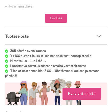
– Hyvin hengittävä.
– Pinta on käsitelty fluorihiilivedyttömällä BIONIC-FINISH®ECO-
aineella.
Lue lisää
– Lämmittävä vuori.
– Irrotettava huppu.
– Säädettävät hihansuut.
– Heijastavia yksityiskohtia.
Tuoteseloste
– Hengittävyys: 1000g/m²/24h.
– Vesipilariarvo: 3000 mm.
365 päivän avoin kauppa
– 100 % polyesteri.
Yli 100 euron tilauksiin ilmainen toimitus* noutopisteelle
Hintatakuu - Lue lisää ->
Luotettava toimitus suoraan omalta varastoltamme
Tilaa arkisin ennen klo 13.00 – lähetämme tilauksen jo samana
päivänä!
Kysy yhteisöltä