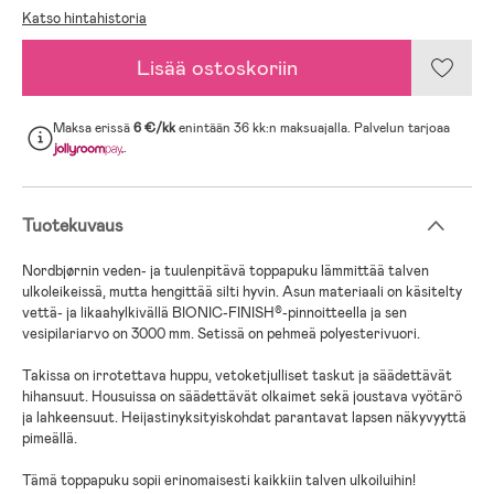
Katso hintahistoria
Lisää ostoskoriin
Maksa erissä
6 €/kk
enintään 36 kk:n maksuajalla. Palvelun tarjoaa
.
Tuotekuvaus
Nordbjørnin veden- ja tuulenpitävä toppapuku lämmittää talven
ulkoleikeissä, mutta hengittää silti hyvin. Asun materiaali on käsitelty
vettä- ja likaahylkivällä BIONIC-FINISH®-pinnoitteella ja sen
vesipilariarvo on 3000 mm. Setissä on pehmeä polyesterivuori.
Takissa on irrotettava huppu, vetoketjulliset taskut ja säädettävät
hihansuut. Housuissa on säädettävät olkaimet sekä joustava vyötärö
ja lahkeensuut. Heijastinyksityiskohdat parantavat lapsen näkyvyyttä
pimeällä.
Tämä toppapuku sopii erinomaisesti kaikkiin talven ulkoiluihin!