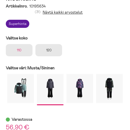
Artikkelinro.
10195634
(31)
Näytä kaikki arvostelut
Superhinta
Valitse koko
110
120
Valitse väri:
Musta/Sininen
Varastossa
56,90 €