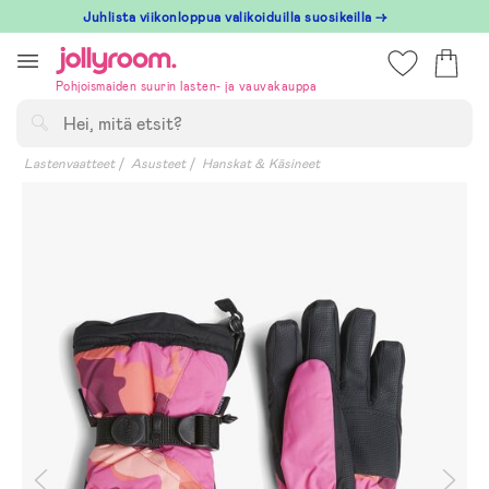
Hoppa
Juhlista viikonloppua valikoiduilla suosikeilla →
till
innehållet
Pohjoismaiden suurin lasten- ja vauvakauppa
Hae
Lastenvaatteet
Asusteet
Hanskat & Käsineet