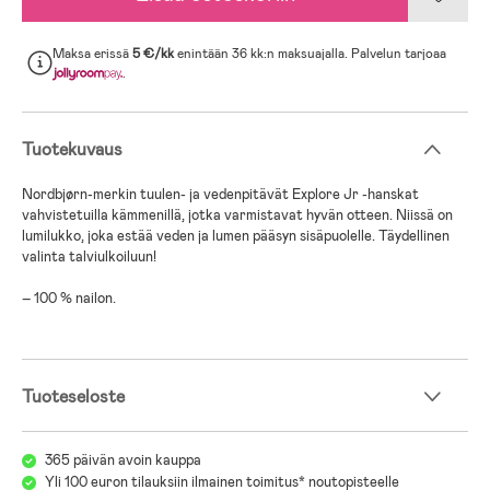
Maksa erissä
5 €/kk
enintään 36 kk:n maksuajalla. Palvelun tarjoaa
.
Tuotekuvaus
Nordbjørn-merkin tuulen- ja vedenpitävät Explore Jr -hanskat
vahvistetuilla kämmenillä, jotka varmistavat hyvän otteen. Niissä on
lumilukko, joka estää veden ja lumen pääsyn sisäpuolelle. Täydellinen
valinta talviulkoiluun!
– 100 % nailon.
Tuoteseloste
365 päivän avoin kauppa
Yli 100 euron tilauksiin ilmainen toimitus* noutopisteelle