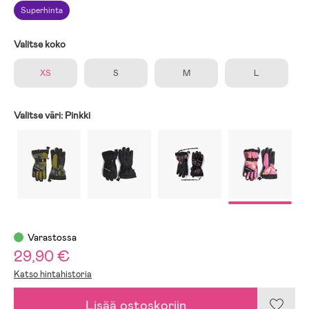
Superhinta
Valitse koko
XS
S
M
L
Valitse väri:
Pinkki
Varastossa
29,90 €
Katso hintahistoria
Lisää ostoskoriin