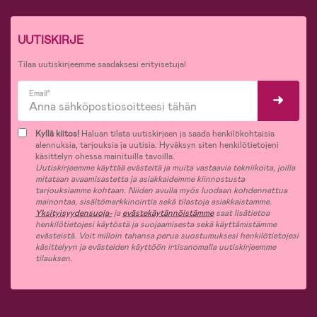
UUTISKIRJE
Tilaa uutiskirjeemme saadaksesi erityisetuja!
Email*
Kyllä kiitos!
Haluan tilata uutiskirjeen ja saada henkilökohtaisia
alennuksia, tarjouksia ja uutisia. Hyväksyn siten henkilötietojeni
käsittelyn ohessa mainituilla tavoilla.
Uutiskirjeemme käyttää evästeitä ja muita vastaavia tekniikoita, joilla
mitataan avaamisastetta ja asiakkaidemme kiinnostusta
tarjouksiamme kohtaan. Niiden avulla myös luodaan kohdennettua
mainontaa, sisältömarkkinointia sekä tilastoja asiakkaistamme.
Yksityisyydensuoja-
ja
evästekäytännöistämme
saat lisätietoa
henkilötietojesi käytöstä ja suojaamisesta sekä käyttämistämme
evästeistä. Voit milloin tahansa perua suostumuksesi henkilötietojesi
käsittelyyn ja evästeiden käyttöön irtisanomalla uutiskirjeemme
tilauksen.