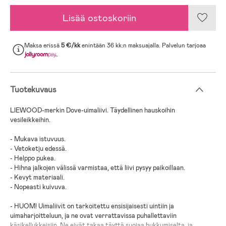
Lisää ostoskoriin
Maksa erissä
5 €/kk
enintään 36 kk:n maksuajalla. Palvelun tarjoaa
.
Tuotekuvaus
LIEWOOD-merkin Dove-uimaliivi. Täydellinen hauskoihin
vesileikkeihin.
- Mukava istuvuus.
- Vetoketju edessä.
- Helppo pukea.
- Hihna jalkojen välissä varmistaa, että liivi pysyy paikoillaan.
- Kevyt materiaali.
- Nopeasti kuivuva.
- HUOM! Uimaliivit on tarkoitettu ensisijaisesti uintiin ja
uimaharjoitteluun, ja ne ovat verrattavissa puhallettaviin
käsikellukkeisiin. Ne eivät takaa täyttä suojaa hukkumiselta, ja