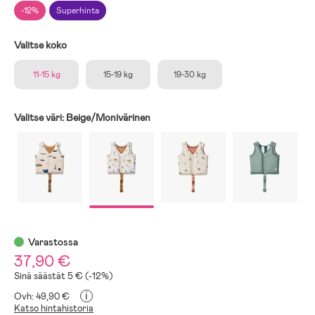
-12%
Superhinta
Valitse koko
11-15 kg
15-19 kg
19-30 kg
Valitse väri:
Beige/Monivärinen
Varastossa
37,90 €
Sinä säästät 5 € (-12%)
i
Ovh: 49,90 €
Katso hintahistoria