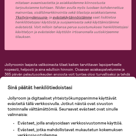
mitataan avaamisastetta ja asiakkaidemme kiinnostusta
tarjouksiamme kohtaan. Niiden avulla myös luodaan kohdennettua
mainontaa, sisältömarkkinointia sekä tilastoja asiakkaistamme.
Yksityisyydensuoja-
ja
evästekäytännöistämme
saat lisätietoa
henkilötietojesi käytöstä ja suojaamisesta sekä käyttämistämme
evästeistä. Voit milloin tahansa perua suostumuksesi henkilötietojesi
käsittelyyn ja evästeiden käyttöön irtisanomalla uutiskirjeemme
tilauksen.
Jollyroomin laajasta valikoimasta tilaat kaiken tarvittavan lapsiperheelle
nopeasti, helposti ja aina edullisin hinnoin. Osaavan asiakaspalvelumme ja
365 päivän palautusoikeuden ansiosta voit tuntea olosi turvalliseksi ja tehdä
ostoksia hyvillä mielin. Jollyroomilta saat lastenvaunut, turvaistuimet,
vaatteet vauvoille ja lapsille, inspiroivia sisustustuotteita lastenhuoneeseen,
Sinä päätät henkilötiedoistasi
lastentarvikkeita sekä paljon muuta. Meiltä löydät lukuisia tunnettuja
tuotemerkkejä, kuten Britax, Maxi-Cosi, Baby Jogger, BabyBjörn, Didriksons,
Jollyroom ja digitaaliset yhteistyökumppanimme käyttävät
KidKraft, Ergobaby, Philips Avent, Neonate, Cybex, LEGO ja monia muita!
evästeitä tällä verkkosivulla. Jotkut näistä ovat sivuston
Tervetuloa shoppailemaan Pohjoismaiden suurimpaan lastentarvikkeiden
verkkokauppaan!
toiminnalle välttämättömiä. Seuraavat evästeet ovat sinulle
valinnaisia:
Evästeet, joilla analysoidaan verkkosivustomme käyttöä.
Evästeet, jotka mahdollistavat mukautetun kokemuksen
verkkosivustollamme.