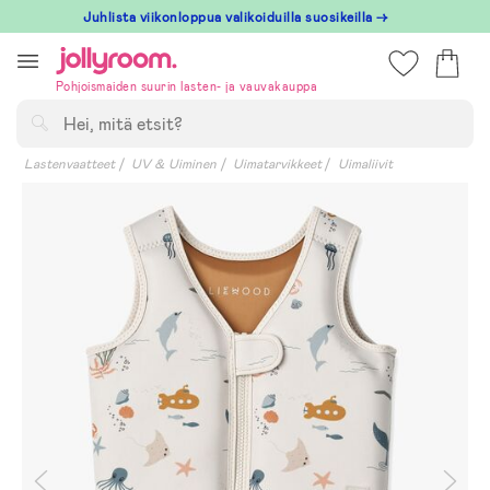
Hoppa
Juhlista viikonloppua valikoiduilla suosikeilla →
till
innehållet
Pohjoismaiden suurin lasten- ja vauvakauppa
Hae
Lastenvaatteet
UV & Uiminen
Uimatarvikkeet
Uimaliivit