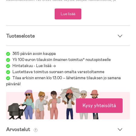
aikuisen on aina valvottava vedessä olevaa lasta.
Lue lisää
- Kuori: 100 % Neopreeni.
- Täyte: 100 % Polyetyleeni.
Tuoteseloste
365 päivän avoin kauppa
Yli 100 euron tilauksiin ilmainen toimitus* noutopisteelle
Hintatakuu - Lue lisää ->
Luotettava toimitus suoraan omalta varastoltamme
Tilaa arkisin ennen klo 13.00 – lähetämme tilauksen jo samana
päivänä!
Kysy yhteisöltä
Arvostelut