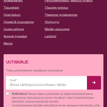
Asiakaspalvelu
Peruuttamisoikeus, palautus ja takuu
Tilausehdot
Tilausten toimitus
Omat laskuni
Tilaaminen ja maksaminen
Oppaat & Inspiraatiota
Yksityisyys
Cookie settings
Meidän vastuumme
Avoimet työpaikat
Lehdistö
Meistä
UUTISKIRJE
Tilaa uutiskirjeemme saadaksesi erityisetuja!
Email*
Kyllä kiitos!
Haluan tilata uutiskirjeen ja saada henkilökohtaisia
alennuksia, tarjouksia ja uutisia. Hyväksyn siten henkilötietojeni
käsittelyn ohessa mainituilla tavoilla.
Uutiskirjeemme käyttää evästeitä ja muita vastaavia tekniikoita, joilla