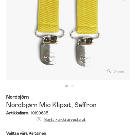
Zoom
Nordbjörn
Nordbjørn Mio Klipsit, Saffron
Artikkelinro.
10199685
(5)
Näytä kaikki arvostelut
Valitse väri:
Keltainen