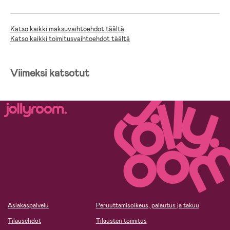
Katso kaikki maksuvaihtoehdot täältä
Katso kaikki toimitusvaihtoehdot täältä
Viimeksi katsotut
Asiakaspalvelu
Peruuttamisoikeus, palautus ja takuu
Tilausehdot
Tilausten toimitus