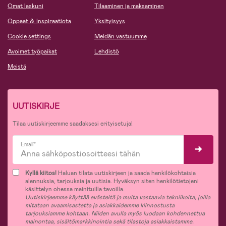
Omat laskuni
Tilaaminen ja maksaminen
Oppaat & Inspiraatiota
Yksityisyys
Cookie settings
Meidän vastuumme
Avoimet työpaikat
Lehdistö
Meistä
UUTISKIRJE
Tilaa uutiskirjeemme saadaksesi erityisetuja!
Email*
Kyllä kiitos!
Haluan tilata uutiskirjeen ja saada henkilökohtaisia
alennuksia, tarjouksia ja uutisia. Hyväksyn siten henkilötietojeni
käsittelyn ohessa mainituilla tavoilla.
Uutiskirjeemme käyttää evästeitä ja muita vastaavia tekniikoita, joilla
mitataan avaamisastetta ja asiakkaidemme kiinnostusta
tarjouksiamme kohtaan. Niiden avulla myös luodaan kohdennettua
mainontaa, sisältömarkkinointia sekä tilastoja asiakkaistamme.