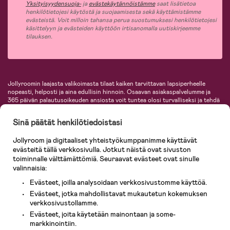
Yksityisyydensuoja-
ja
evästekäytännöistämme
saat lisätietoa
henkilötietojesi käytöstä ja suojaamisesta sekä käyttämistämme
evästeistä. Voit milloin tahansa perua suostumuksesi henkilötietojesi
käsittelyyn ja evästeiden käyttöön irtisanomalla uutiskirjeemme
tilauksen.
Jollyroomin laajasta valikoimasta tilaat kaiken tarvittavan lapsiperheelle
nopeasti, helposti ja aina edullisin hinnoin. Osaavan asiakaspalvelumme ja
365 päivän palautusoikeuden ansiosta voit tuntea olosi turvalliseksi ja tehdä
ostoksia hyvillä mielin. Jollyroomilta saat lastenvaunut, turvaistuimet,
vaatteet vauvoille ja lapsille, inspiroivia sisustustuotteita lastenhuoneeseen,
Sinä päätät henkilötiedoistasi
lastentarvikkeita sekä paljon muuta. Meiltä löydät lukuisia tunnettuja
tuotemerkkejä, kuten Britax, Maxi-Cosi, Baby Jogger, BabyBjörn, Didriksons,
Jollyroom ja digitaaliset yhteistyökumppanimme käyttävät
KidKraft, Ergobaby, Philips Avent, Neonate, Cybex, LEGO ja monia muita!
evästeitä tällä verkkosivulla. Jotkut näistä ovat sivuston
Tervetuloa shoppailemaan Pohjoismaiden suurimpaan lastentarvikkeiden
verkkokauppaan!
toiminnalle välttämättömiä. Seuraavat evästeet ovat sinulle
valinnaisia:
Evästeet, joilla analysoidaan verkkosivustomme käyttöä.
Evästeet, jotka mahdollistavat mukautetun kokemuksen
verkkosivustollamme.
Evästeet, joita käytetään mainontaan ja some-
markkinointiin.