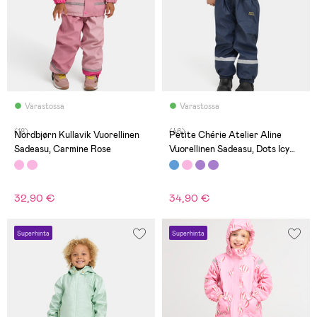
Varastossa
Varastossa
(18)
(46)
Nordbjørn Kullavik Vuorellinen
Petite Chérie Atelier Aline
Sadeasu, Carmine Rose
Vuorellinen Sadeasu, Dots Icy
Morn
32,90 €
34,90 €
Superhinta
Superhinta