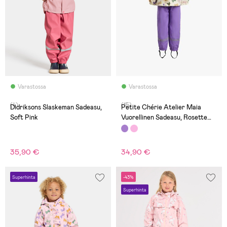
Varastossa
Varastossa
(4)
(15)
Didriksons Slaskeman Sadeasu,
Petite Chérie Atelier Maia
Soft Pink
Vuorellinen Sadeasu, Rosette
Minuet Egret
35,90 €
34,90 €
Superhinta
-43%
Superhinta