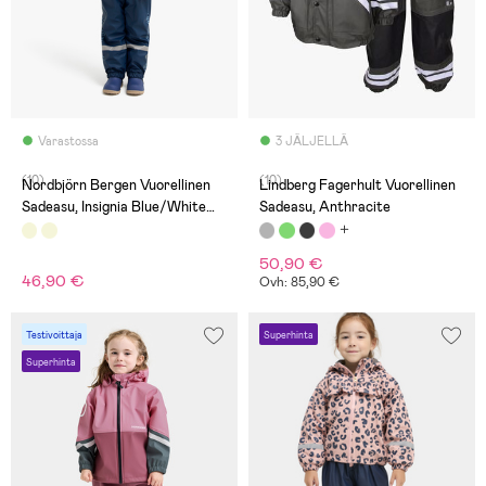
Varastossa
3 JÄLJELLÄ
(10)
(10)
Nordbjörn Bergen Vuorellinen
Lindberg Fagerhult Vuorellinen
Sadeasu, Insignia Blue/White
Sadeasu, Anthracite
Pepper
50,90 €
46,90 €
Ovh: 85,90 €
Testivoittaja
Superhinta
Superhinta