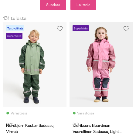
Suodata
Lajittele
131 tulosta.
Testivoittaja
Superhinta
Superhinta
Varastossa
Varastossa
(121)
(10)
Nordbjörn Koster Sadeasu,
Didriksons Boardman
Vihreä
Vuorellinen Sadeasu, Light