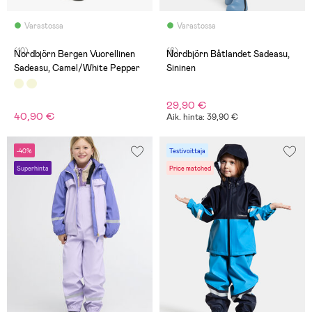
Varastossa
Varastossa
(10)
(6)
Nordbjörn Bergen Vuorellinen
Nordbjörn Båtlandet Sadeasu,
Sadeasu, Camel/White Pepper
Sininen
29,90 €
40,90 €
Aik. hinta: 39,90 €
-40%
Testivoittaja
Superhinta
Price matched