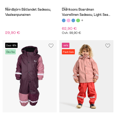
(6)
(10)
Nordbjörn Båtlandet Sadeasu,
Didriksons Boardman
Vaaleanpunainen
Vuorellinen Sadeasu, Light Sea
Blue
62,90 €
29,90 €
Ovh: 99,90 €
Deal -16%
-44%
Öko-Tex
Flash Sale