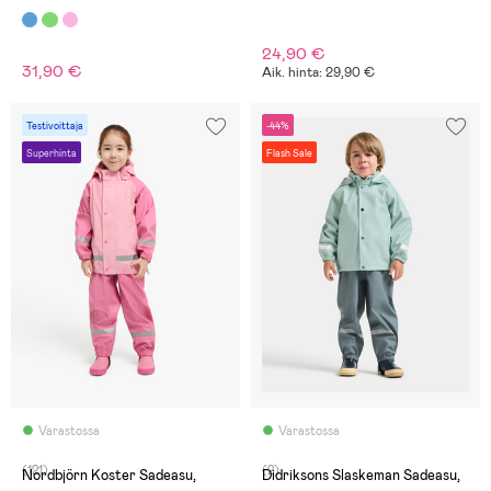
24,90 €
31,90 €
Aik. hinta: 29,90 €
Testivoittaja
-44%
Superhinta
Flash Sale
Varastossa
Varastossa
(121)
(2)
Nordbjörn Koster Sadeasu,
Didriksons Slaskeman Sadeasu,