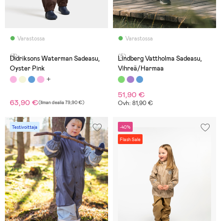
Varastossa
Varastossa
(3)
(5)
Didriksons Waterman Sadeasu,
Lindberg Vattholma Sadeasu,
Oyster Pink
Vihreä/Harmaa
51,90 €
63,90 €
(
Ilman dealia
79,90 €
)
Ovh: 81,90 €
Testivoittaja
-40%
Flash Sale