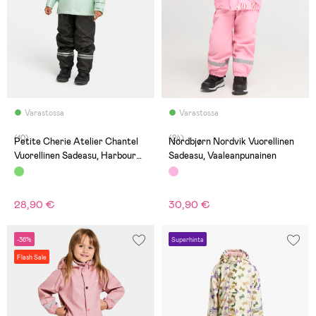
Varastossa
Varastossa
(10)
(24)
Petite Cherie Atelier Chantel
Nordbjørn Nordvik Vuorellinen
Vuorellinen Sadeasu, Harbour
Sadeasu, Vaaleanpunainen
Grey
28,90 €
30,90 €
-36%
Superhinta
Flash Sale