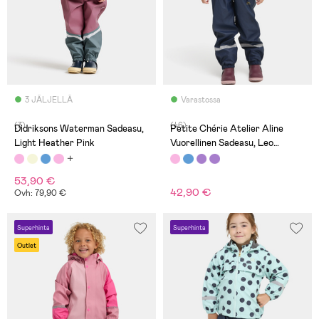
3 JÄLJELLÄ
Varastossa
(3)
(46)
Didriksons Waterman Sadeasu,
Petite Chérie Atelier Aline
Light Heather Pink
Vuorellinen Sadeasu, Leo
Mellow Rose
53,90 €
42,90 €
Ovh: 79,90 €
Superhinta
Superhinta
Outlet