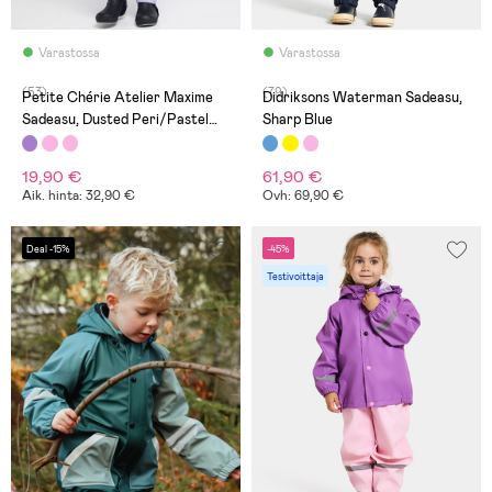
Varastossa
Varastossa
(53)
(79)
Petite Chérie Atelier Maxime
Didriksons Waterman Sadeasu,
Sadeasu, Dusted Peri/Pastel
Sharp Blue
Lilac
19,90 €
61,90 €
Aik. hinta: 32,90 €
Ovh: 69,90 €
Deal -15%
-45%
Testivoittaja