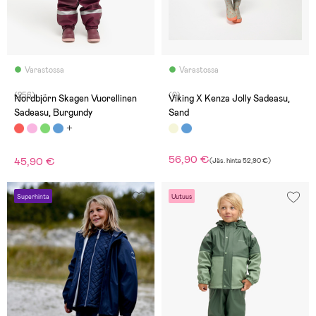
Varastossa
Varastossa
(256)
(0)
Nordbjörn Skagen Vuorellinen
Viking X Kenza Jolly Sadeasu,
Sadeasu, Burgundy
Sand
56,90 €
45,90 €
(
Jäs. hinta
52,90 €
)
Superhinta
Uutuus