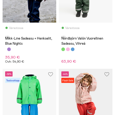
Varastossa
Varastossa
(0)
(0)
Mikk-Line Sadeasu + Henkselit,
Nordbjörn Valön Vuorellinen
Blue Nights
Sadeasu, Vihreä
35,90 €
63,90 €
Ovh: 54,90 €
-56%
-44%
Testivoittaja
Flash Sale