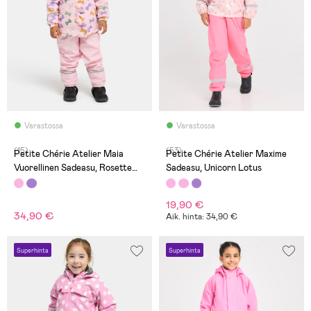
Varastossa
Varastossa
(15)
(53)
Petite Chérie Atelier Maia
Petite Chérie Atelier Maxime
Vuorellinen Sadeasu, Rosette
Sadeasu, Unicorn Lotus
Minuet Parfait Pink
19,90 €
34,90 €
Aik. hinta: 34,90 €
Superhinta
Superhinta