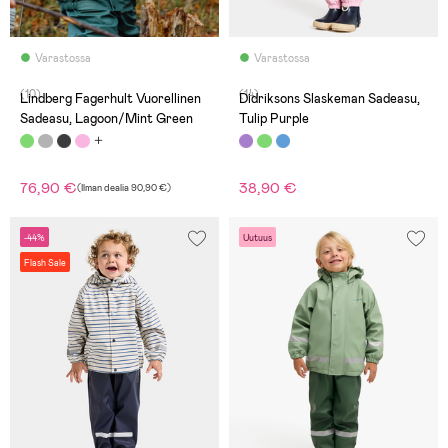
Varastossa
Varastossa
(10)
(14)
Lindberg Fagerhult Vuorellinen
Didriksons Slaskeman Sadeasu,
Sadeasu, Lagoon/Mint Green
Tulip Purple
76,90 €
38,90 €
(
Ilman dealia
90,90 €
)
-44%
Uutuus
Flash Sale