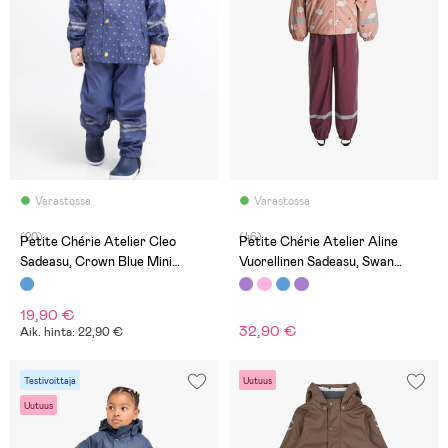
Varastossa
Varastossa
(20)
(46)
Petite Chérie Atelier Cleo
Petite Chérie Atelier Aline
Sadeasu, Crown Blue Mini
Vuorellinen Sadeasu, Swan
Hearts
Mellow Rose
19,90 €
32,90 €
Aik. hinta: 22,90 €
Testivoittaja
Uutuus
Uutuus