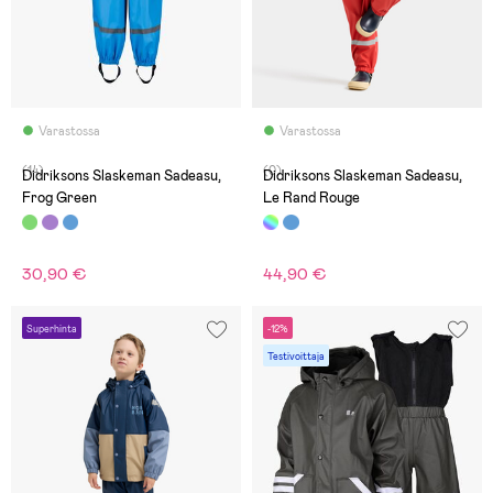
Varastossa
Varastossa
(14)
(0)
Didriksons Slaskeman Sadeasu,
Didriksons Slaskeman Sadeasu,
Frog Green
Le Rand Rouge
30,90 €
44,90 €
Superhinta
-12%
Testivoittaja