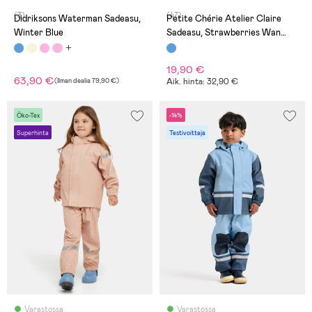
(3)
(47)
Didriksons Waterman Sadeasu,
Petite Chérie Atelier Claire
Winter Blue
Sadeasu, Strawberries Wan
Blue
19,90 €
63,90 €
(
Ilman dealia
79,90 €
)
Aik. hinta: 32,90 €
Öko-Tex
-14%
Superhinta
Testivoittaja
Varastossa
Varastossa