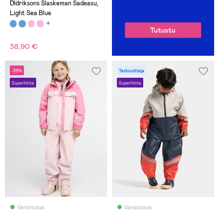
(2)
Didriksons Slaskeman Sadeasu,
Light Sea Blue
38,90 €
-33%
Testivoittaja
Superhinta
Superhinta
Varastossa
Varastossa