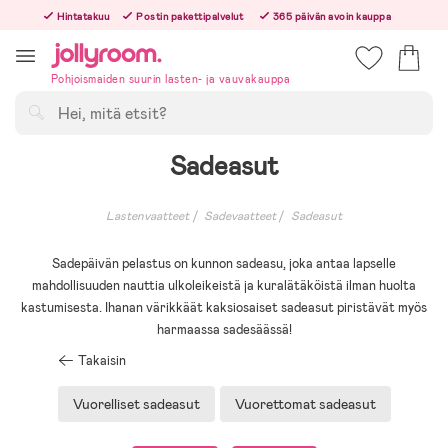
Hoppa
Hintatakuu
Postin pakettipalvelut
365 päivän avoin kauppa
till
Tilaa arkisin ennen klo 13.00 – lähetämme tilauksen jo samana päivänä!
innehållet
Pohjoismaiden suurin lasten- ja vauvakauppa
Hae
Sadeasut
Lastenvaatteet
Sadevaatteet
Sadeasut
Sadepäivän pelastus on kunnon sadeasu, joka antaa lapselle
mahdollisuuden nauttia ulkoleikeistä ja kuralätäköistä ilman huolta
kastumisesta. Ihanan värikkäät kaksiosaiset sadeasut piristävät myös
harmaassa sadesäässä!
Takaisin
Vuorelliset sadeasut
Vuorettomat sadeasut