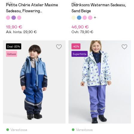
(53)
(3)
Petite Chérie Atelier Maxime
Didriksons Waterman Sadeasu,
Sadeasu, Flowering
Sand Beige
Ginger/Lotus
19,90 €
46,90 €
Aik. hinta: 29,90 €
Ovh: 79,90 €
Deal -20%
-40%
Uutuus
Superhinta
Varastossa
Varastossa