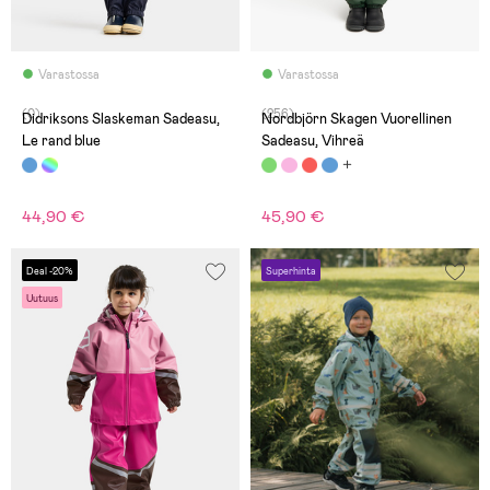
Varastossa
Varastossa
(0)
(256)
Didriksons Slaskeman Sadeasu,
Nordbjörn Skagen Vuorellinen
Le rand blue
Sadeasu, Vihreä
44,90 €
45,90 €
Deal -20%
Superhinta
Uutuus