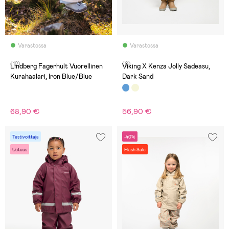
Varastossa
Varastossa
(12)
(0)
Lindberg Fagerhult Vuorellinen
Viking X Kenza Jolly Sadeasu,
Kurahaalari, Iron Blue/Blue
Dark Sand
68,90 €
56,90 €
Testivoittaja
-40%
Uutuus
Flash Sale