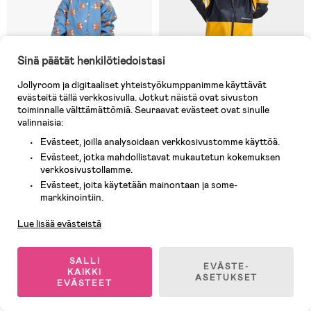
Sinä päätät henkilötiedoistasi
Jollyroom ja digitaaliset yhteistyökumppanimme käyttävät
evästeitä tällä verkkosivulla. Jotkut näistä ovat sivuston
toiminnalle välttämättömiä. Seuraavat evästeet ovat sinulle
valinnaisia:
Evästeet, joilla analysoidaan verkkosivustomme käyttöä.
Varastossa
Varastossa
Evästeet, jotka mahdollistavat mukautetun kokemuksen
verkkosivustollamme.
(10)
(79)
Nordbjørn Asperö Vuorellinen
Didriksons Waterman Sadeasu,
Evästeet, joita käytetään mainontaan ja some-
Asiakaspalvelu
Sadeasu, Navy Squirrel
Oat Yellow
markkinointiin.
Lue lisää evästeistä
61,90 €
43,90 €
Ovh: 69,90 €
SALLI
EVÄSTE-
KAIKKI
ASETUKSET
Superhinta
EVÄSTEET