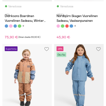
Varastossa
Varastossa
(10)
(256)
Didriksons Boardman
Nordbjörn Skagen Vuorellinen
Vuorellinen Sadeasu, Winter
Sadeasu, Vaaleanpunainen
Blue
75,90 €
45,90 €
(
Ilman dealia
99,90 €
)
Superhinta
-25%
Öko-Tex