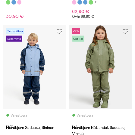
Heather Pink
62,90 €
30,90 €
Ovh: 99,90 €
Testivoittaja
-17%
Superhinta
Öko-Tex
Varastossa
Varastossa
(121)
(6)
Nordbjörn Sadeasu, Sininen
Nordbjörn Båtlandet Sadeasu,
Vihreä