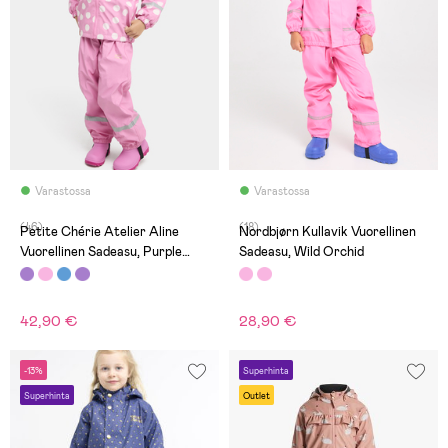
Varastossa
Varastossa
(46)
(18)
Petite Chérie Atelier Aline
Nordbjørn Kullavik Vuorellinen
Vuorellinen Sadeasu, Purple
Sadeasu, Wild Orchid
Dots
42,90 €
28,90 €
-13%
Superhinta
Superhinta
Outlet