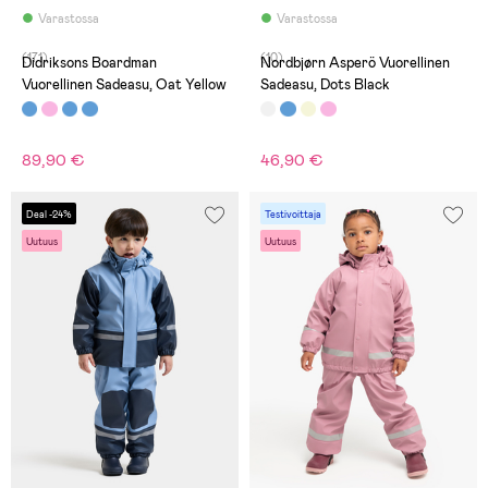
Varastossa
Varastossa
(171)
(10)
Didriksons Boardman
Nordbjørn Asperö Vuorellinen
Vuorellinen Sadeasu, Oat Yellow
Sadeasu, Dots Black
89,90 €
46,90 €
Deal -24%
Testivoittaja
Uutuus
Uutuus