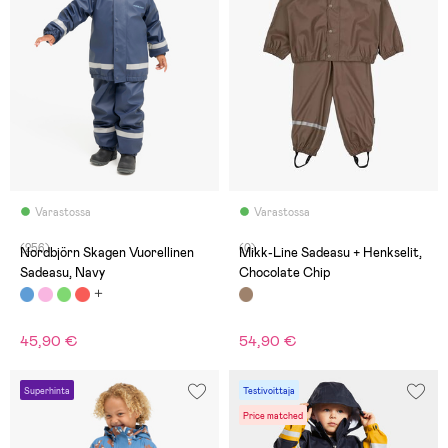
Varastossa
Varastossa
(256)
(0)
Nordbjörn Skagen Vuorellinen
Mikk-Line Sadeasu + Henkselit,
Sadeasu, Navy
Chocolate Chip
45,90 €
54,90 €
Superhinta
Testivoittaja
Price matched