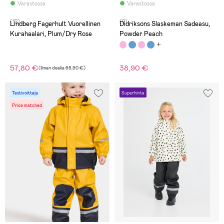
Varastossa
Varastossa
(12)
(2)
Lindberg Fagerhult Vuorellinen
Didriksons Slaskeman Sadeasu,
Kurahaalari, Plum/Dry Rose
Powder Peach
57,80 €
38,90 €
(
Ilman dealia
68,90 €
)
Testivoittaja
Superhinta
Price matched