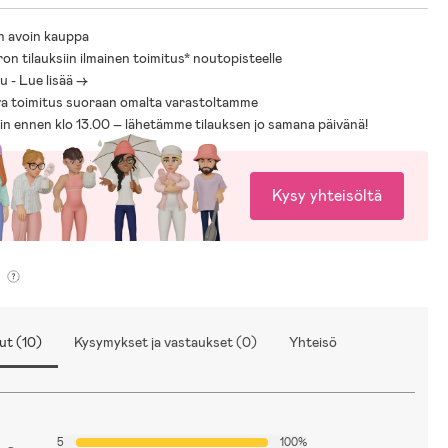
n avoin kauppa
ron tilauksiin ilmainen toimitus* noutopisteelle
 Polyesterifleece.
 - Lue lisää ->
a toimitus suoraan omalta varastoltamme
sin ennen klo 13.00 – lähetämme tilauksen jo samana päivänä!
Kysy yhteisöltä
ut (10)
Kysymykset ja vastaukset (0)
Yhteisö
5
100%