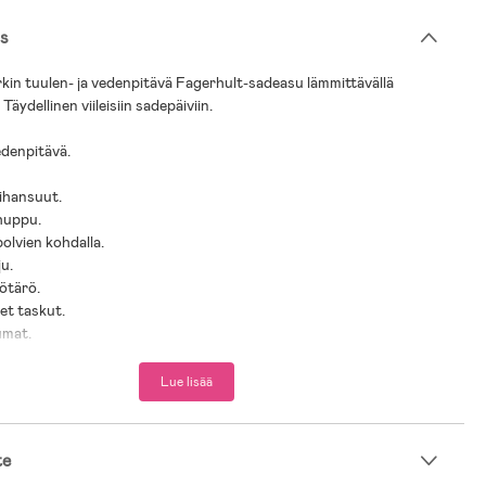
s
in tuulen- ja vedenpitävä Fagerhult-sadeasu lämmittävällä
 Täydellinen viileisiin sadepäiviin.
edenpitävä.
.
ihansuut.
 huppu.
polvien kohdalla.
ju.
ötärö.
set taskut.
umat.
yksityiskohtia.
jalkalenkit.
Lue lisää
ltä, tuulelta ja sateelta.
 selän ja rinnan peittävä fleeceyläosa, jonka olkaimet kiinnitetään
nauhoilla.
te
n myönnetty Öko-Tex®-sertifikaatti, joten se ei sisällä haitallisia