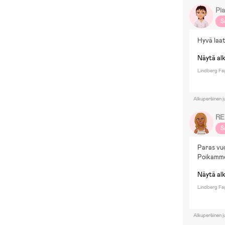
Pia
S
Hyvä laat
Näytä al
Lindberg Fag
Alkuperäinen j
RE
S
Paras vuo
Poikamme,
Näytä al
Lindberg Fa
Alkuperäinen j