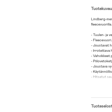
Tuotekuvau
Lindberg-merk
fleecevuorilla.
- Tuulen- ja v
- Fleecevuori
- Joustavat h
- Irrotettava
- Vahvikkeet 
- Piilovetoket
- Joustava vy
- Käytännölli
- Hitsatut sa
- Heijastavia 
- Säädettävät 
- Suojaa kylmä
- Housuissa on
helposti tarra
Tuoteselos
- Tuotteelle o