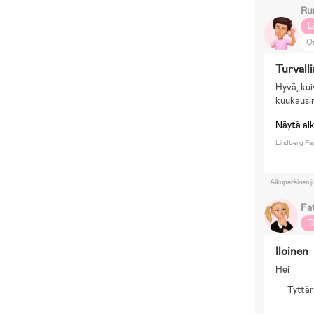
Ru
L
O
El
Turvall
M
Hyvä, kui
Pi
kuukausi
Näytä al
Lindberg Fa
Alkuperäinen j
Fa
T
Iloinen
Hei
Tyttär