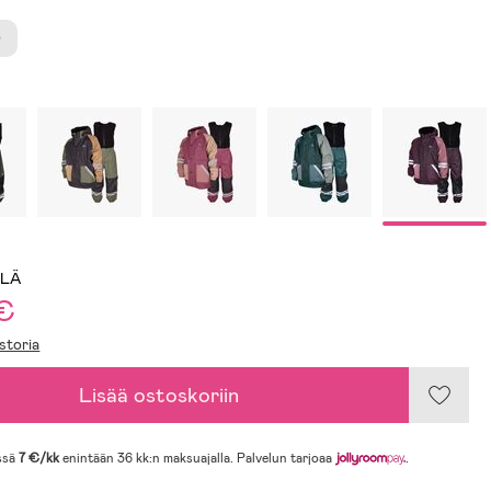
0
LLÄ
 €
storia
Lisää ostoskoriin
ssä
7 €/kk
enintään 36 kk:n maksuajalla. Palvelun tarjoaa
.