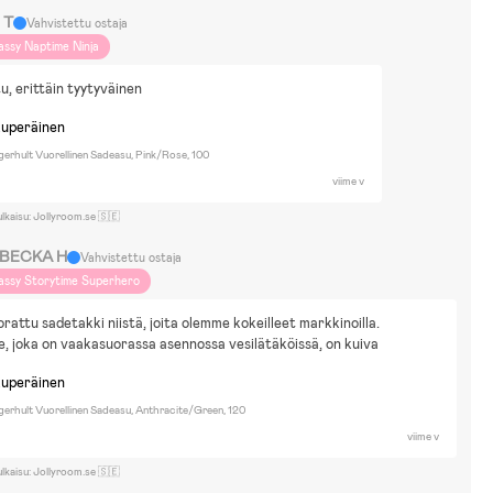
 T
Vahvistettu ostaja
assy Naptime Ninja
u, erittäin tyytyväinen
kuperäinen
erhult Vuorellinen Sadeasu, Pink/Rose, 100
viime v
ulkaisu: Jollyroom.se 🇸🇪
BECKA H
Vahvistettu ostaja
assy Storytime Superhero
rattu sadetakki niistä, joita olemme kokeilleet markkinoilla. 
 joka on vaakasuorassa asennossa vesilätäköissä, on kuiva
kuperäinen
gerhult Vuorellinen Sadeasu, Anthracite/Green, 120
viime v
ulkaisu: Jollyroom.se 🇸🇪