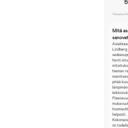
5
Perustuu 10
Mitä a
sanova
Asiakkaa
Lindberg 
sadeasuja
hyvin istu
mitoituk
hieman re
mainitsev
pitää kui
lämpimänä
leikkisivä
Fleecevuo
mukavuut
huomautt
helposti.
Kokonais
on todell