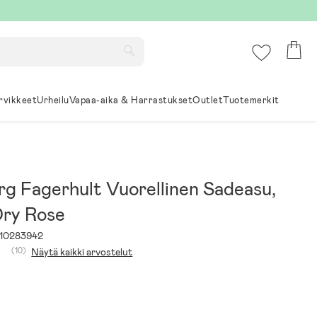
rvikkeet
Urheilu
Vapaa-aika & Harrastukset
Outlet
Tuotemerkit
rg Fagerhult Vuorellinen Sadeasu,
ry Rose
10283942
(10)
Näytä kaikki arvostelut