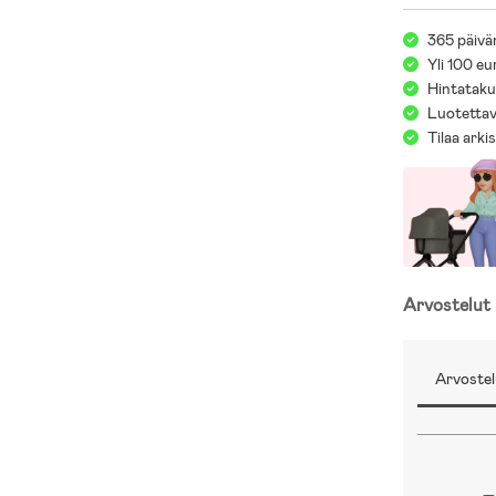
kemikaaleja.
365 päivä
- 100 % PU.
Yli 100 eu
- Vuori: 100 %
Hintatakuu
Luotettav
Tilaa arki
Arvostelut
Arvostel