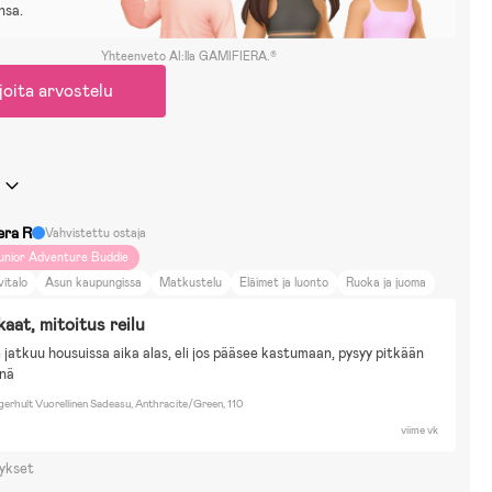
nsa.
Yhteenveto AI:lla GAMIFIERA.®
joita arvostelu
era R
Vahvistettu ostaja
unior Adventure Buddie
vitalo
Asun kaupungissa
Matkustelu
Eläimet ja luonto
Ruoka ja juoma
aat, mitoitus reilu
 jatkuu housuissa aika alas, eli jos pääsee kastumaan, pysyy pitkään
nä
erhult Vuorellinen Sadeasu, Anthracite/Green, 110
viime vk
ykset