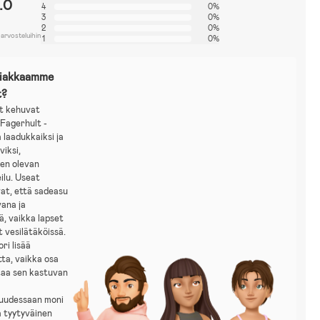
.0
4
0%
3
0%
2
0%
 arvosteluihin
1
0%
siakkaamme
t?
t kehuvat
Fagerhult -
 laadukkaiksi ja
viksi,
sen olevan
ilu. Useat
at, että sadeasu
vana ja
, vaikka lapset
t vesilätäköissä.
ri lisää
ta, vaikka osa
aa sen kastuvan
uudessaan moni
a tyytyväinen