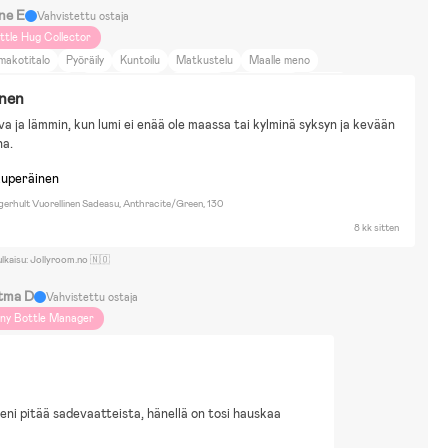
ne E
Vahvistettu ostaja
ittle Hug Collector
makotitalo
Pyöräily
Kuntoilu
Matkustelu
Maalle meno
äimet ja luonto
Ruoka ja juoma
Pokemon
Hot Wheels
Mumin
inen
usseHelium
Pyöräily
Rakennussarjat & Legot
Vesileikit
Lumileikit
va ja lämmin, kun lumi ei enää ole maassa tai kylminä syksyn ja kevään 
irtäminen & Askartelu
na.
kuperäinen
gerhult Vuorellinen Sadeasu, Anthracite/Green, 130
8 kk sitten
ulkaisu: Jollyroom.no 🇳🇴
tma D
Vahvistettu ostaja
iny Bottle Manager
eni pitää sadevaatteista, hänellä on tosi hauskaa