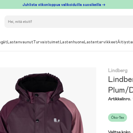
Juhlista viikonloppua valikoiduilla suosikeilla →
Hae
ngät
Lastenvaunut
Turvaistuimet
Lastenhuone
Lastentarvikkeet
Äitiysta
Lindberg
Lindbe
Plum/D
Artikkelinro.
Öko-Tex
Valitse koko