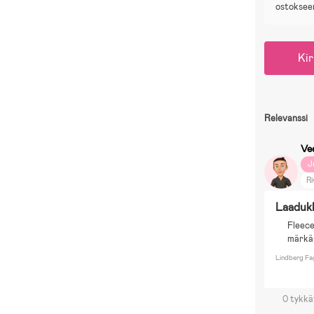
ostoksee
Kir
Relevanssi
Ve
J
Ri
Laadukk
Fleece
märkä
Lindberg Fag
0 tykkä