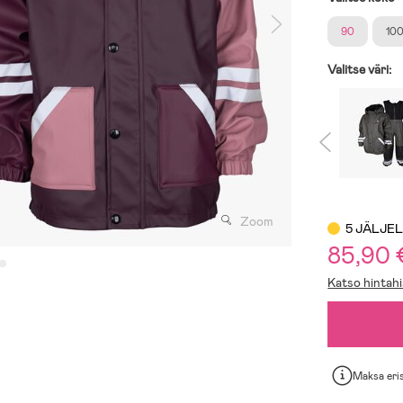
90
10
Valitse väri:
Zoom
5 JÄLJE
85,90
Katso hintahi
Maksa eri