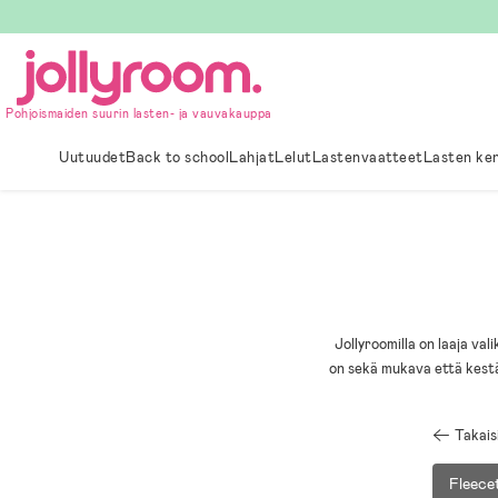
Hoppa
till
innehållet
Pohjoismaiden suurin lasten- ja vauvakauppa
Uutuudet
Back to school
Lahjat
Lelut
Lastenvaatteet
Lasten ke
Jollyroomilla on laaja va
on sekä mukava että kestäv
Takais
Fleece