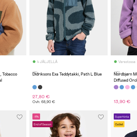
4 JÄLJELLÄ
Varastossa
(0)
(10)
, Tobacco
Didriksons Exa Teddytakki, Path L Blue
Nordbjørn Mo
l
Diffused Orc
27,80 €
13,90 €
Ovh: 68,90 €
-11%
Superhinta
End of Season
Outlet