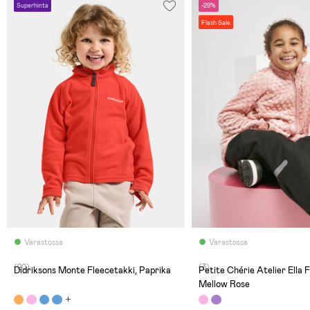
Superhinta
-29%
Flash Sale
Varastossa
Varastossa
(20)
(3)
Didriksons Monte Fleecetakki, Paprika
Petite Chérie Atelier Ella 
Mellow Rose