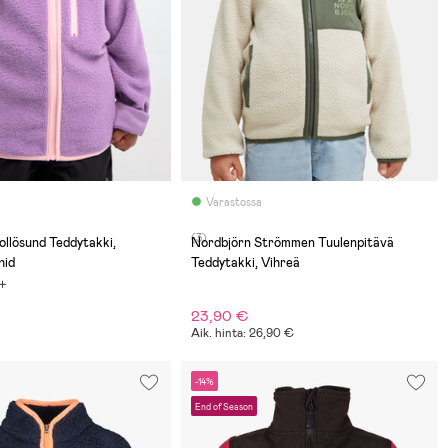
Varastossa
(3)
llösund Teddytakki,
Nordbjörn Strömmen Tuulenpitävä
hid
Teddytakki, Vihreä
23,90 €
Aik. hinta: 26,90 €
-14%
End of Season