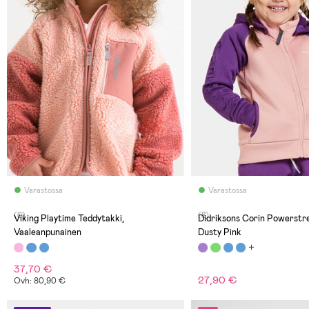
Varastossa
Varastossa
(0)
(8)
Viking Playtime Teddytakki,
Didriksons Corin Powerstre
Vaaleanpunainen
Dusty Pink
37,70 €
27,90 €
Ovh: 80,90 €