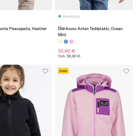
Varastossa
(1)
onte Fleecepaita, Heather
Didriksons Anten Teddytakki, Ocean
Mint
32,90 €
Ovh: 56,90 €
Outlet