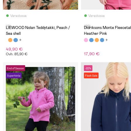
Varastossa
Varastossa
(0)
(20)
LIEWOOD Nolan Teddytakki, Peach /
Didriksons Monte Fleecetak
Sea shell
Heather Pink
49,90 €
17,90 €
Ovh: 85,90 €
End of Season
-22%
Superhinta
Flash Sale