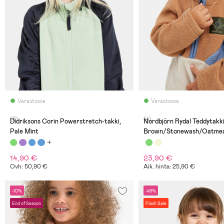
Varastossa
Varastossa
(8)
(4)
Didriksons Corin Powerstretch-takki,
Nordbjörn Rydal Teddytakki
Pale Mint
Brown/Stonewash/Oatmea
14,90 €
23,90 €
Ovh: 50,90 €
Aik. hinta: 25,90 €
-10%
-45%
End of Season
Flash Sale