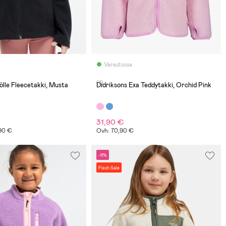
Varastossa
(1)
lle Fleecetakki, Musta
Didriksons Exa Teddytakki, Orchid Pink
31,90 €
,90 €
Ovh: 70,90 €
-11%
Flash Sale