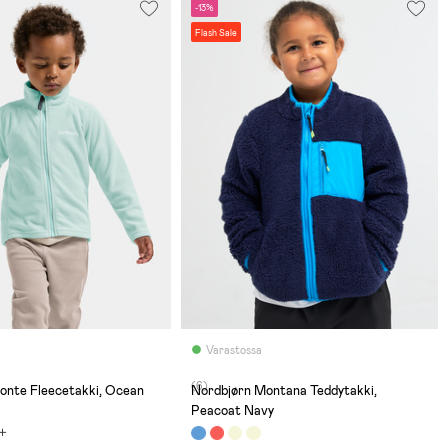
-13%
Flash Sale
Varastossa
(6)
onte Fleecetakki, Ocean
Nordbjørn Montana Teddytakki,
Peacoat Navy