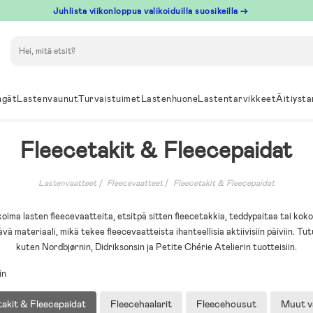
Juhlista viikonloppua valikoiduilla suosikeilla →
Hae
ngät
Lastenvaunut
Turvaistuimet
Lastenhuone
Lastentarvikkeet
Äitiysta
Fleecetakit & Fleecepaidat
Lastenvaatteet
Fleecevaatteet
Fleecetakit & Fleecepaidat
likoima lasten fleecevaatteita, etsitpä sitten fleecetakkia, teddypaitaa tai kok
ä materiaali, mikä tekee fleecevaatteista ihanteellisia aktiivisiin päiviin. Tu
kuten Nordbjørnin, Didriksonsin ja Petite Chérie Atelierin tuotteisiin.
in
takit & Fleecepaidat
Fleecehaalarit
Fleecehousut
Muut v