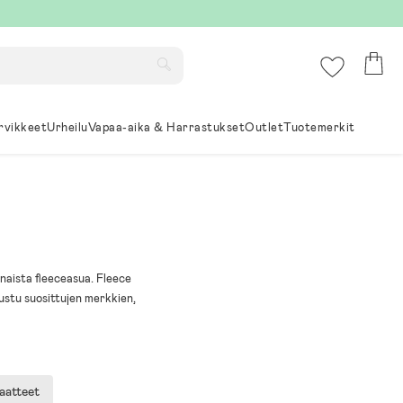
rvikkeet
Urheilu
Vapaa-aika & Harrastukset
Outlet
Tuotemerkit
onaista fleeceasua. Fleece
tustu suosittujen merkkien,
aatteet