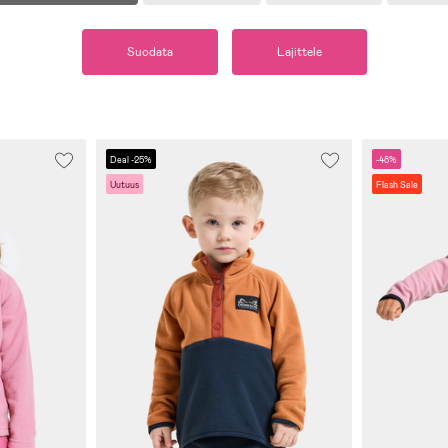
Suodata
Lajittele
Deal -25%
-48%
Uutuus
Flash Sale