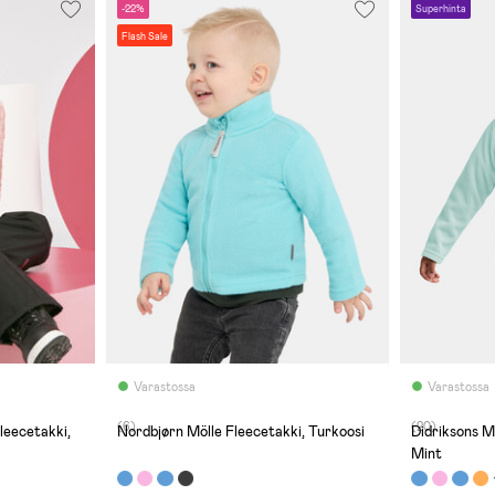
-22%
Superhinta
Flash Sale
Varastossa
Varastossa
(6)
(20)
Fleecetakki,
Nordbjørn Mölle Fleecetakki, Turkoosi
Didriksons M
Mint