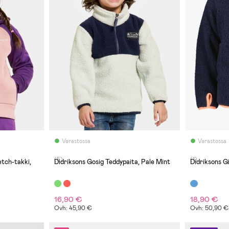
Varastossa
Varastossa
(5)
(1)
tch-takki,
Didriksons Gosig Teddypaita, Pale Mint
Didriksons G
16,90 €
18,90 €
Ovh: 45,90 €
Ovh: 50,90 €