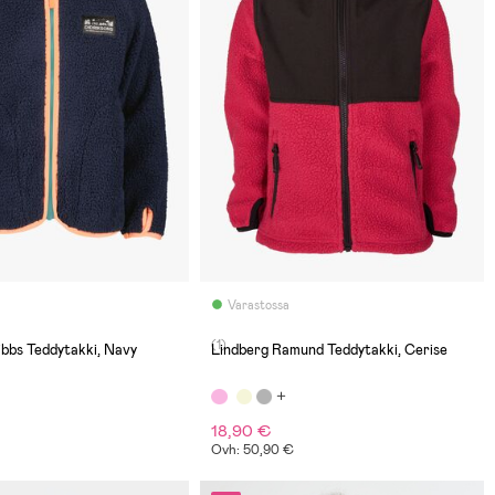
Varastossa
(1)
ibbs Teddytakki, Navy
Lindberg Ramund Teddytakki, Cerise
18,90 €
Ovh: 50,90 €