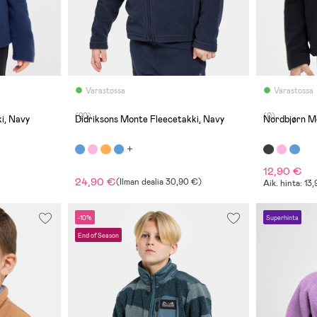
Varastossa
Varastossa
(20)
(0)
i, Navy
Didriksons Monte Fleecetakki, Navy
Nordbjørn Mö
12,90 €
24,90 €
(
Ilman dealia
30,90 €
)
Aik. hinta: 13
-10%
Superhinta
End of Season