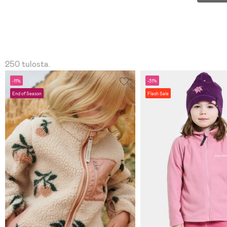
250 tulosta.
-11%
-31%
End of Season
Flash Sale