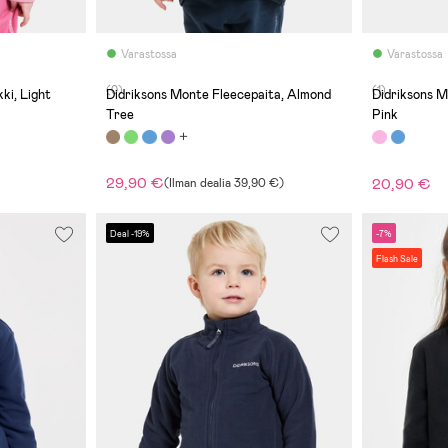
Varastossa
Varastossa
(0)
(1)
ki, Light
Didriksons Monte Fleecepaita, Almond
Didriksons M
Tree
Pink
29,90 €
20,90 €
(
Ilman dealia
39,90 €
)
Deal -19%
-7%
Flash Sale