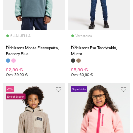
5 JÄLJELLÄ
Varastossa
(1)
(0)
Didriksons Monte Fleecepaita,
Didriksons Exa Teddytakki,
Factory Blue
Musta
22,90 €
25,90 €
Ovh: 39,90 €
Ovh: 60,90 €
-13%
Superhinta
End of Season