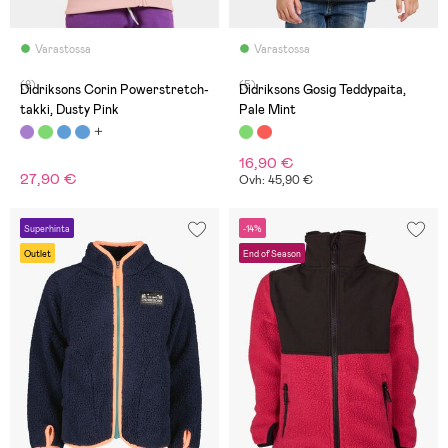
Varastossa
Varastossa
(8)
(5)
Didriksons Corin Powerstretch-
Didriksons Gosig Teddypaita,
takki, Dusty Pink
Pale Mint
16,90 €
27,90 €
Ovh: 45,90 €
Superhinta
-14%
Outlet
End of Season