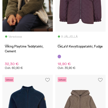
Varastossa
9 JÄLJELLÄ
(0)
(1)
Viking Playtime Teddytakki,
CeLaVi Kevyttoppatakki, Fudge
Cement
32,30 €
18,90 €
Ovh: 60,90 €
Ovh: 35,90 €
Uutuus
Uutuus