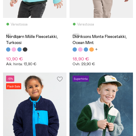
Varastossa
Varastossa
(6)
(20)
Nordbjørn Mölle Fleecetakki,
Didriksons Monte Fleecetakki,
Turkoosi
Ocean Mint
10,90 €
18,90 €
Aik. hinta: 13,90 €
Ovh: 29,90 €
-13%
Superhinta
Flash Sale