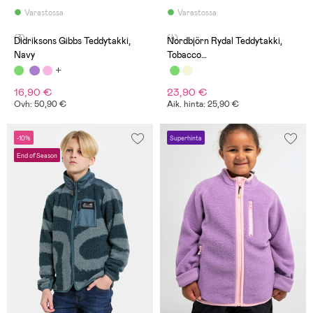
Varastossa
Varastossa
(3)
(4)
Didriksons Gibbs Teddytakki,
Nordbjörn Rydal Teddytakki,
Navy
Tobacco
Brown/Stonewash/Oatmeal
16,90 €
23,90 €
Ovh: 50,90 €
Aik. hinta: 25,90 €
-10%
Superhinta
End of Season