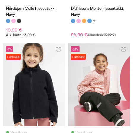
(0)
(20)
Nordbjørn Mölle Fleecetakki,
Didriksons Monte Fleecetakki,
Navy
Navy
10,90 €
24,90 €
Aik. hinta: 13,90 €
(
Ilman dealia
30,90 €
)
-7%
-29%
Flash Sale
Flash Sale
Varastossa
Varastossa