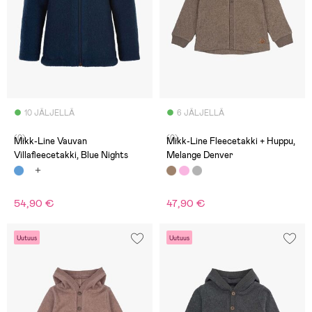
10 JÄLJELLÄ
6 JÄLJELLÄ
(0)
(0)
Mikk-Line Vauvan
Mikk-Line Fleecetakki + Huppu,
Villafleecetakki, Blue Nights
Melange Denver
54,90 €
47,90 €
Uutuus
Uutuus