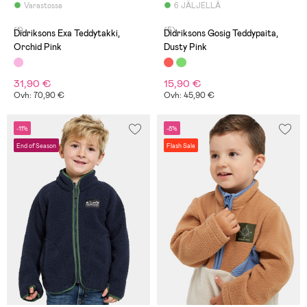
Varastossa
6 JÄLJELLÄ
(1)
(5)
Didriksons Exa Teddytakki,
Didriksons Gosig Teddypaita,
Orchid Pink
Dusty Pink
31,90 €
15,90 €
Ovh: 70,90 €
Ovh: 45,90 €
-11%
-8%
End of Season
Flash Sale