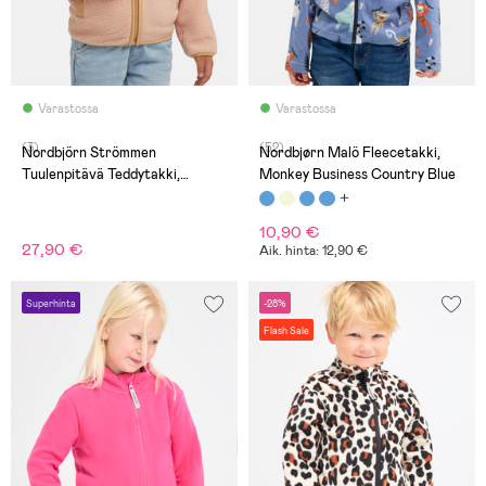
Varastossa
Varastossa
(3)
(52)
Nordbjörn Strömmen
Nordbjørn Malö Fleecetakki,
Tuulenpitävä Teddytakki,
Monkey Business Country Blue
Vaaleanpunainen
10,90 €
27,90 €
Aik. hinta: 12,90 €
Superhinta
-28%
Flash Sale