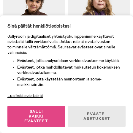
Sinä päätät henkilötiedoistasi
Jollyroom ja digitaaliset yhteistyökumppanimme käyttävät
evästeitä tällä verkkosivulla. Jotkut näistä ovat sivuston
toiminnalle välttämättömiä. Seuraavat evästeet ovat sinulle
valinnaisia:
Evästeet, joilla analysoidaan verkkosivustomme käyttöä.
Evästeet, jotka mahdollistavat mukautetun kokemuksen
verkkosivustollamme.
9 JÄLJELLÄ
Varastossa
Evästeet, joita käytetään mainontaan ja some-
Asiakaspalvelu
(0)
(3)
markkinointiin.
Didriksons Anten Teddytakki,
Didriksons Gibbs Teddytakki,
Oyster Pink
Northen Purple
Lue lisää evästeistä
49,90 €
39,90 €
(
Ilman dealia
59,90 €
)
(
Ilman dealia
49,90 €
)
SALLI
EVÄSTE-
KAIKKI
ASETUKSET
EVÄSTEET
1
/
5