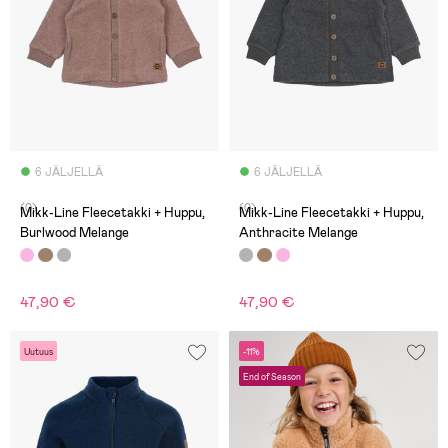
6 JÄLJELLÄ
6 JÄLJELLÄ
(0)
(0)
Mikk-Line Fleecetakki + Huppu,
Mikk-Line Fleecetakki + Huppu,
Burlwood Melange
Anthracite Melange
47,90 €
47,90 €
Uutuus
-11%
End of Season