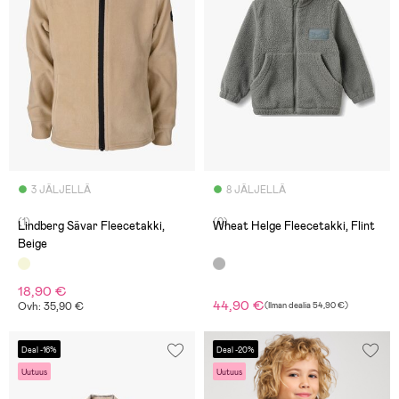
3 JÄLJELLÄ
8 JÄLJELLÄ
(1)
(0)
Lindberg Sävar Fleecetakki,
Wheat Helge Fleecetakki, Flint
Beige
18,90 €
44,90 €
Ovh: 35,90 €
(
Ilman dealia
54,90 €
)
Deal -16%
Deal -20%
Uutuus
Uutuus