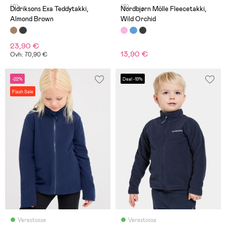
(0)
(0)
Didriksons Exa Teddytakki,
Nordbjørn Mölle Fleecetakki,
Almond Brown
Wild Orchid
23,90 €
13,90 €
Ovh: 70,90 €
-22%
Deal -19%
Flash Sale
Varastossa
Varastossa