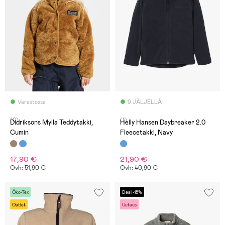
Varastossa
9 JÄLJELLÄ
(0)
(1)
Didriksons Mylla Teddytakki,
Helly Hansen Daybreaker 2.0
Cumin
Fleecetakki, Navy
17,90 €
21,90 €
Ovh: 51,90 €
Ovh: 40,90 €
Öko-Tex
Deal -18%
Outlet
Uutuus