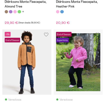
(0)
(1)
Didriksons Monte Fleecepaita,
Didriksons Monte Fleecepaita,
Almond Tree
Heather Pink
29,90 €
20,90 €
(
Ilman dealia
39,90 €
)
-11%
End of Season
End of Season
Superhinta
Varastossa
Varastossa