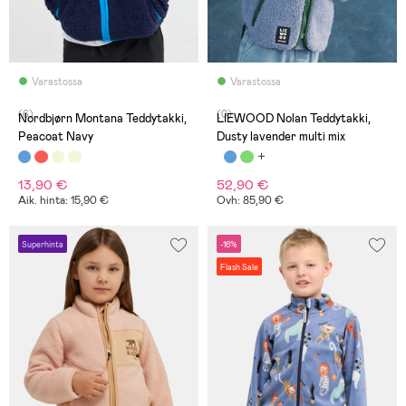
Varastossa
Varastossa
(6)
(0)
Nordbjørn Montana Teddytakki,
LIEWOOD Nolan Teddytakki,
Peacoat Navy
Dusty lavender multi mix
13,90 €
52,90 €
Aik. hinta: 15,90 €
Ovh: 85,90 €
Superhinta
-16%
Flash Sale