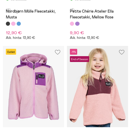
(0)
(3)
Nordbjørn Mölle Fleecetakki,
Petite Chérie Atelier Ella
Musta
Fleecetakki, Mellow Rose
12,90 €
9,90 €
Aik. hinta: 13,90 €
Aik. hinta: 13,90 €
Outlet
-11%
End of Season