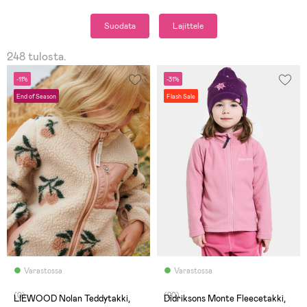
Suodata
Lajittele
248 tulosta.
-11%
-31%
End of Season
Flash Sale
Varastossa
Varastossa
(0)
(20)
LIEWOOD Nolan Teddytakki,
Didriksons Monte Fleecetakki,