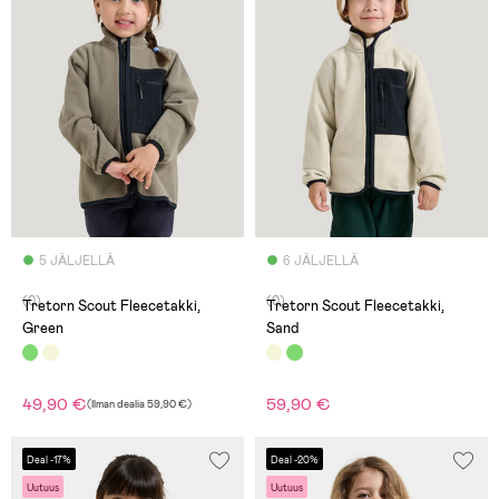
5 JÄLJELLÄ
6 JÄLJELLÄ
(0)
(0)
Tretorn Scout Fleecetakki,
Tretorn Scout Fleecetakki,
Green
Sand
49,90 €
59,90 €
(
Ilman dealia
59,90 €
)
Deal -17%
Deal -20%
Uutuus
Uutuus