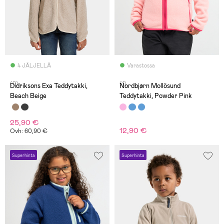
4 JÄLJELLÄ
Varastossa
(0)
(1)
Didriksons Exa Teddytakki,
Nordbjørn Mollösund
Beach Beige
Teddytakki, Powder Pink
25,90 €
12,90 €
Ovh: 60,90 €
Superhinta
Superhinta