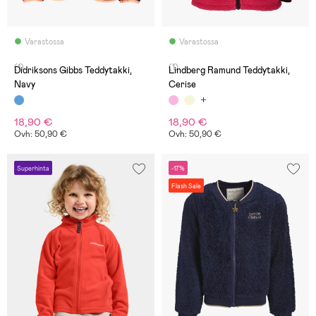
Varastossa
Varastossa
(1)
(1)
Didriksons Gibbs Teddytakki,
Lindberg Ramund Teddytakki,
Navy
Cerise
18,90 €
18,90 €
Ovh: 50,90 €
Ovh: 50,90 €
Superhinta
-17%
Flash Sale