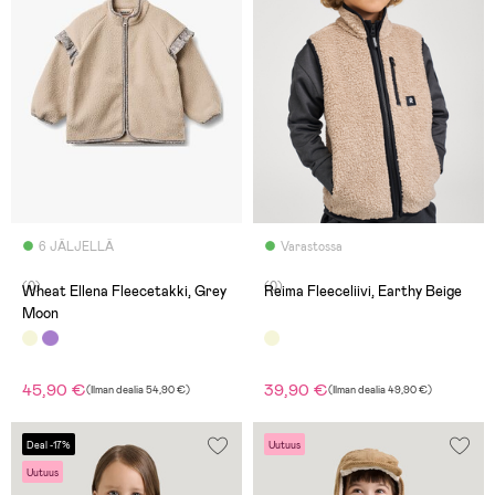
6 JÄLJELLÄ
Varastossa
(0)
(0)
Wheat Ellena Fleecetakki, Grey
Reima Fleeceliivi, Earthy Beige
Moon
45,90 €
39,90 €
(
Ilman dealia
54,90 €
)
(
Ilman dealia
49,90 €
)
Deal -17%
Uutuus
Uutuus