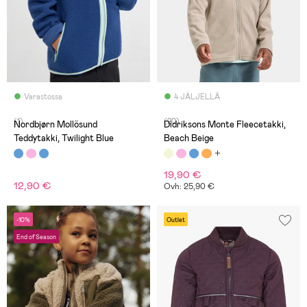
Varastossa
4 JÄLJELLÄ
(1)
(20)
Nordbjørn Mollösund
Didriksons Monte Fleecetakki,
Teddytakki, Twilight Blue
Beach Beige
19,90 €
12,90 €
Ovh: 25,90 €
-10%
Outlet
End of Season