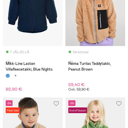
7 JÄLJELLÄ
Varastossa
(0)
(0)
Mikk-Line Lasten
Reima Turilas Teddytakki,
Villafleecetakki, Blue Nights
Peanut Brown
29,40 €
82,90 €
Ovh: 59,90 €
-8%
-11%
Flash Sale
End of Season