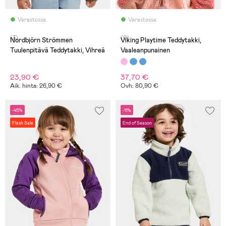
Varastossa
Varastossa
(3)
(0)
Nordbjörn Strömmen
Viking Playtime Teddytakki,
Tuulenpitävä Teddytakki, Vihreä
Vaaleanpunainen
23,90 €
37,70 €
Aik. hinta: 26,90 €
Ovh: 80,90 €
-45%
-11%
Flash Sale
End of Season