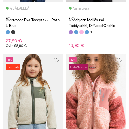
4 JÄLJELLÄ
Varastossa
(0)
(10)
Didriksons Exa Teddytakki, Path
Nordbjørn Mollösund
L Blue
Teddytakki, Diffused Orchid
27,80 €
13,90 €
Ovh: 68,90 €
-11%
-10%
Flash Sale
End of Season