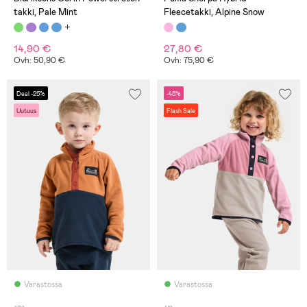
takki, Pale Mint
Fleecetakki, Alpine Snow
14,90 €
27,80 €
Ovh: 50,90 €
Ovh: 75,90 €
Deal -25%
-48%
Uutuus
Flash Sale
Varastossa
Varastossa