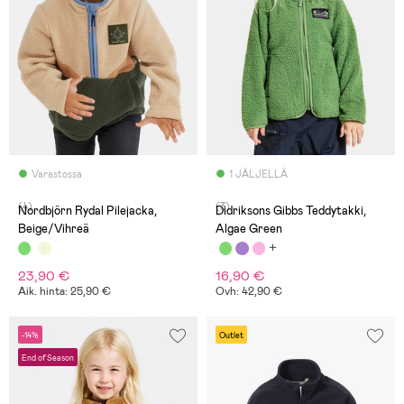
Varastossa
1 JÄLJELLÄ
(4)
(3)
Nordbjörn Rydal Pilejacka,
Didriksons Gibbs Teddytakki,
Beige/Vihreä
Algae Green
23,90 €
16,90 €
Aik. hinta: 25,90 €
Ovh: 42,90 €
-14%
Outlet
End of Season