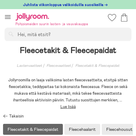
Hoppa
Juhlista viikonloppua valikoiduilla suosikeilla →
till
innehållet
Pohjoismaiden suurin lasten- ja vauvakauppa
Hae
Fleecetakit & Fleecepaidat
Lastenvaatteet
Fleecevaatteet
Fleecetakit & Fleecepaidat
Jollyroomilla on laaja valikoima lasten fleecevaatteita, etsitpä sitten
fleecetakkia, teddypaitaa tai kokonaista fleeceasua. Fleece on sekä
mukava että kestävä materiaali, mikä tekee fleecevaatteista
ihanteellisia aktiivisiin päiviin. Tutustu suosittujen merkkien,
...
Lue lisää
Takaisin
Fleecetakit & Fleecepaidat
Fleecehaalarit
Fleecehousut