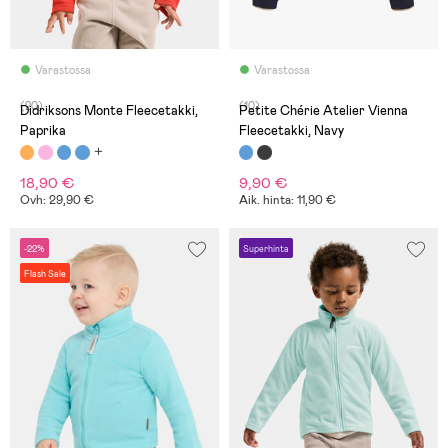
Varastossa
Varastossa
(20)
(10)
Didriksons Monte Fleecetakki,
Petite Chérie Atelier Vienna
Paprika
Fleecetakki, Navy
18,90 €
9,90 €
Ovh: 29,90 €
Aik. hinta: 11,90 €
-22%
Superhinta
Flash Sale