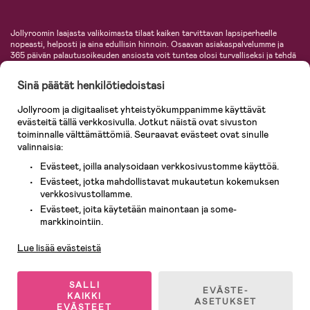
Jollyroomin laajasta valikoimasta tilaat kaiken tarvittavan lapsiperheelle
nopeasti, helposti ja aina edullisin hinnoin. Osaavan asiakaspalvelumme ja
365 päivän palautusoikeuden ansiosta voit tuntea olosi turvalliseksi ja tehdä
ostoksia hyvillä mielin. Jollyroomilta saat lastenvaunut, turvaistuimet,
vaatteet vauvoille ja lapsille, inspiroivia sisustustuotteita lastenhuoneeseen,
Sinä päätät henkilötiedoistasi
lastentarvikkeita sekä paljon muuta. Meiltä löydät lukuisia tunnettuja
tuotemerkkejä, kuten Britax, Maxi-Cosi, Baby Jogger, BabyBjörn, Didriksons,
Jollyroom ja digitaaliset yhteistyökumppanimme käyttävät
KidKraft, Ergobaby, Philips Avent, Neonate, Cybex, LEGO ja monia muita!
evästeitä tällä verkkosivulla. Jotkut näistä ovat sivuston
Tervetuloa shoppailemaan Pohjoismaiden suurimpaan lastentarvikkeiden
verkkokauppaan!
toiminnalle välttämättömiä. Seuraavat evästeet ovat sinulle
valinnaisia:
Evästeet, joilla analysoidaan verkkosivustomme käyttöä.
Evästeet, jotka mahdollistavat mukautetun kokemuksen
verkkosivustollamme.
Evästeet, joita käytetään mainontaan ja some-
Asiakaspalvelu
markkinointiin.
Lue lisää evästeistä
© 2026 Jollyroom AB. Kaikki oikeudet pidätetään.
SALLI
EVÄSTE-
KAIKKI
ASETUKSET
EVÄSTEET