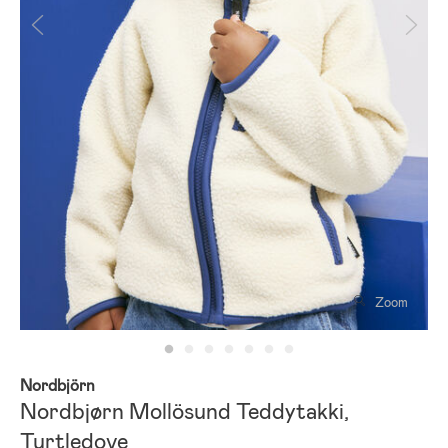
Zoom
Nordbjörn
Nordbjørn Mollösund Teddytakki,
Turtledove