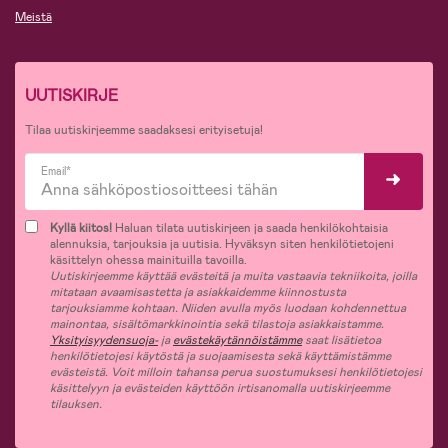
Meistä
UUTISKIRJE
Tilaa uutiskirjeemme saadaksesi erityisetuja!
Email*
Kyllä kiitos!
Haluan tilata uutiskirjeen ja saada henkilökohtaisia
alennuksia, tarjouksia ja uutisia. Hyväksyn siten henkilötietojeni
käsittelyn ohessa mainituilla tavoilla.
Uutiskirjeemme käyttää evästeitä ja muita vastaavia tekniikoita, joilla
mitataan avaamisastetta ja asiakkaidemme kiinnostusta
tarjouksiamme kohtaan. Niiden avulla myös luodaan kohdennettua
mainontaa, sisältömarkkinointia sekä tilastoja asiakkaistamme.
Yksityisyydensuoja-
ja
evästekäytännöistämme
saat lisätietoa
henkilötietojesi käytöstä ja suojaamisesta sekä käyttämistämme
evästeistä. Voit milloin tahansa perua suostumuksesi henkilötietojesi
käsittelyyn ja evästeiden käyttöön irtisanomalla uutiskirjeemme
tilauksen.