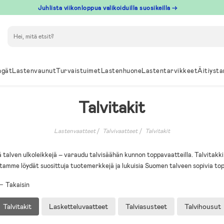
Juhlista viikonloppua valikoiduilla suosikeilla →
Hae
ngät
Lastenvaunut
Turvaistuimet
Lastenhuone
Lastentarvikkeet
Äitiysta
Talvitakit
Lastenvaatteet
Talvivaatteet
Talvitakit
talven ulkoleikkejä – varaudu talvisäähän kunnon toppavaatteilla. Talvitakki
tamme löydät suosittuja tuotemerkkejä ja lukuisia Suomen talveen sopivia to
Takaisin
Talvitakit
Lasketteluvaatteet
Talviasusteet
Talvihousut