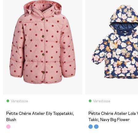
Varastossa
Varastossa
(7)
(9)
Petite Chérie Atelier Eily Toppatakki,
Petite Chérie Atelier Lola
Blush
Takki, Navy Big Flower