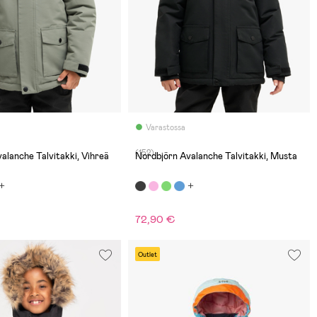
Varastossa
(152)
alanche Talvitakki, Vihreä
Nordbjörn Avalanche Talvitakki, Musta
72,90 €
Outlet