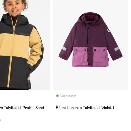
Varastossa
(1)
e Talvitakki, Prairie Sand
Reima Luhanka Talvitakki, Violetti