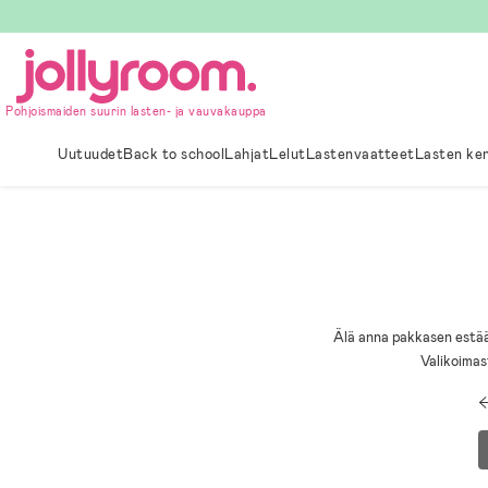
Hoppa
till
innehållet
Pohjoismaiden suurin lasten- ja vauvakauppa
Uutuudet
Back to school
Lahjat
Lelut
Lastenvaatteet
Lasten ke
Älä anna pakkasen estää 
Valikoimas