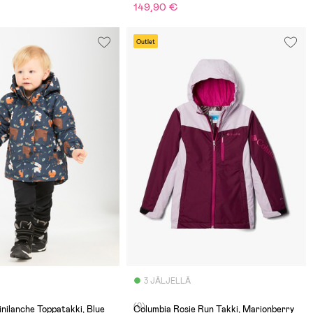
149,90 €
Outlet
3 JÄLJELLÄ
(0)
nilanche Toppatakki, Blue
Columbia Rosie Run Takki, Marionberry