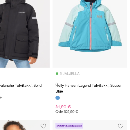
5 JÄLJELLÄ
(1)
alanche Talvitakki, Solid
Helly Hansen Legend Talvitakki, Scuba
Blue
41,90 €
Ovh: 109,90 €
Ilmaiset toimituskulut