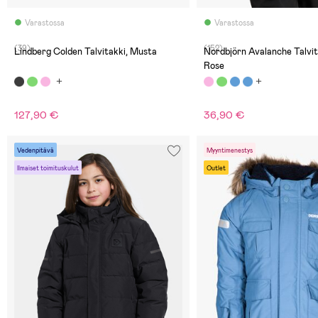
Varastossa
Varastossa
(39)
(152)
Lindberg Colden Talvitakki, Musta
Nordbjörn Avalanche Talvit
Rose
127,90 €
36,90 €
Vedenpitävä
Myyntimenestys
Ilmaiset toimituskulut
Outlet