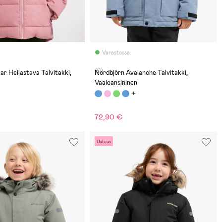
Varastossa
(0)
ar Heijastava Talvitakki,
Nordbjörn Avalanche Talvitakki,
Vaaleansininen
72,90 €
Uutuus