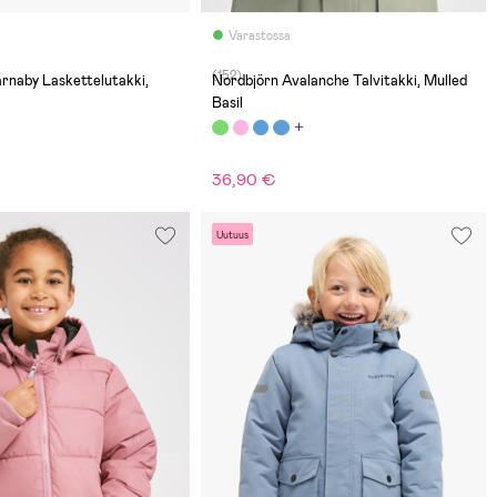
Varastossa
(152)
rnaby Laskettelutakki,
Nordbjörn Avalanche Talvitakki, Mulled
Basil
36,90 €
Uutuus