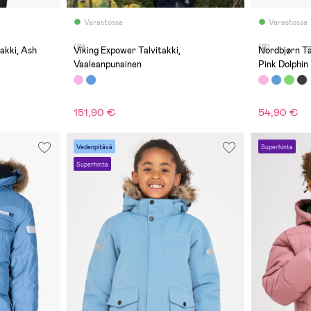
Varastossa
Varastossa
(0)
(0)
akki, Ash
Viking Expower Talvitakki,
Nordbjørn Tä
Vaaleanpunainen
Pink Dolphin
151,90 €
54,90 €
Vedenpitävä
Superhinta
Superhinta