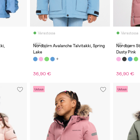
Varastossa
Varastossa
(152)
(13)
ki,
Nordbjörn Avalanche Talvitakki, Spring
Nordbjørn St
Lake
Dusty Pink
36,90 €
36,90 €
Uutuus
Uutuus