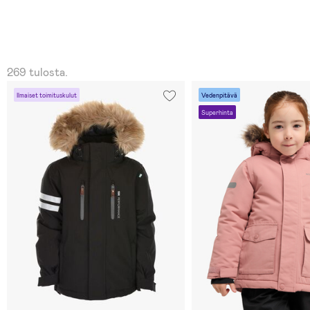
269 tulosta.
Ilmaiset toimituskulut
Vedenpitävä
Superhinta