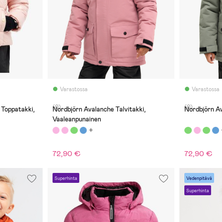
Varastossa
Varastossa
(0)
(0)
 Toppatakki,
Nordbjörn Avalanche Talvitakki,
Nordbjörn Av
Vaaleanpunainen
72,90 €
72,90 €
Superhinta
Vedenpitävä
Superhinta