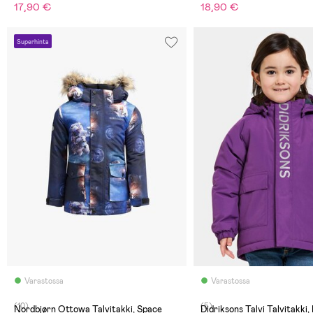
17,90 €
18,90 €
Superhinta
Varastossa
Varastossa
(10)
(5)
Nordbjørn Ottowa Talvitakki, Space
Didriksons Talvi Talvitakki,