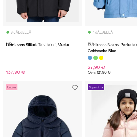
8 JÄLJELLÄ
7 JÄLJELLÄ
(0)
(9)
Didriksons Silikat Talvitakki, Musta
Didriksons Nokosi Parkatak
Coldsmoke Blue
27,90 €
137,90 €
Ovh: 121,90 €
Uutuus
Superhinta