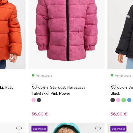
Varastossa
Varastossa
(79)
(152)
ki, Rust
Nordbjørn Stardust Heijastava
Nordbjörn Av
Talvitakki, Pink Power
Black
36,90 €
36,90 €
Superhinta
Superhinta