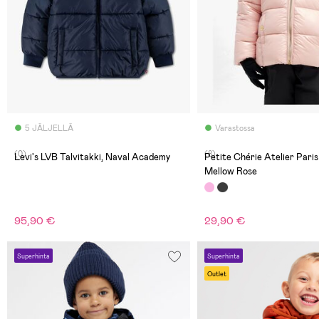
5 JÄLJELLÄ
Varastossa
(0)
(8)
Levi's LVB Talvitakki, Naval Academy
Petite Chérie Atelier Paris
Mellow Rose
95,90 €
29,90 €
Superhinta
Superhinta
Outlet