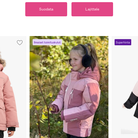
Suodata
Lajittele
Ilmaiset toimituskulut
Superhinta