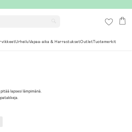
rvikkeet
Urheilu
Vapaa-aika & Harrastukset
Outlet
Tuotemerkit
 pitää lapsesi lämpimänä.
ppatakkeja.