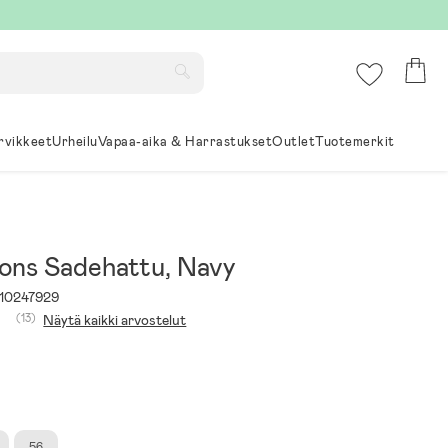
rvikkeet
Urheilu
Vapaa-aika & Harrastukset
Outlet
Tuotemerkit
sons Sadehattu, Navy
10247929
(13)
Näytä kaikki arvostelut
56