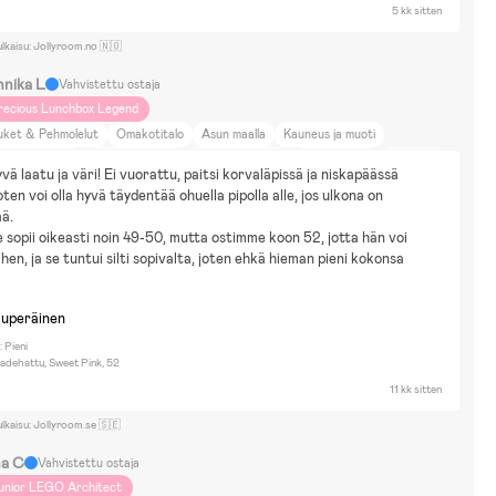
5 kk sitten
ulkaisu: Jollyroom.no 🇳🇴
nnika L
Vahvistettu ostaja
recious Lunchbox Legend
uket & Pehmolelut
Omakotitalo
Asun maalla
Kauneus ja muoti
ti ja puutarha
Ruoka ja juoma
Eläimet ja luonto
DIY-projektit
Värikkyys
vä laatu ja väri! Ei vuorattu, paitsi korvaläpissä ja niskapäässä 
mmaljunga Sento Pro
oten voi olla hyvä täydentää ohuella pipolla alle, jos ulkona on 
ä.
e sopii oikeasti noin 49-50, mutta ostimme koon 52, jotta hän voi 
hen, ja se tuntui silti sopivalta, joten ehkä hieman pieni kokonsa 
kuperäinen
 Pieni
adehattu, Sweet Pink, 52
11 kk sitten
ulkaisu: Jollyroom.se 🇸🇪
na C
Vahvistettu ostaja
unior LEGO Architect