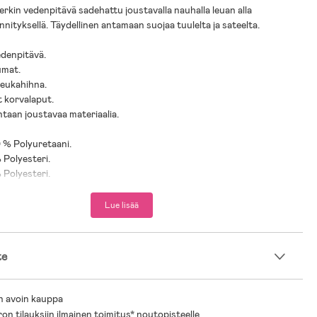
rkin vedenpitävä sadehattu joustavalla nauhalla leuan alla
nnityksellä. Täydellinen antamaan suojaa tuulelta ja sateelta.
edenpitävä.
umat.
leukahihna.
 korvalaput.
ntaan joustavaa materiaalia.
0 % Polyuretaani.
 Polyesteri.
 Polyesteri.
Lue lisää
te
n avoin kauppa
ron tilauksiin ilmainen toimitus* noutopisteelle