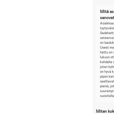
Mitä a
sanova
Asiakkaa
tyytyväis
Sadehatt
sateenva
on laaduk
Useat mai
hattu on
lukuun o
kohdalla 
joten kyl
on hyvä 
pipon kan
saattavat
pieniä, j
suurempi 
suositell
Miten kok