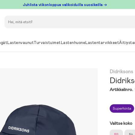
Juhlista viikonloppua valikoiduilla suosikeilla →
Hae
ngät
Lastenvaunut
Turvaistuimet
Lastenhuone
Lastentarvikkeet
Äitiysta
Didriksons
Didrik
Artikkelinro.
Superhinta
Valitse koko
52
54