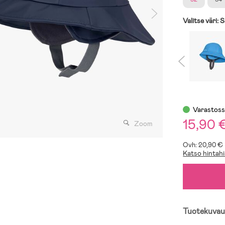
Valitse väri:
S
Varastos
15,90 
Zoom
Ovh: 20,90 €
Katso hintahi
Tuotekuvau