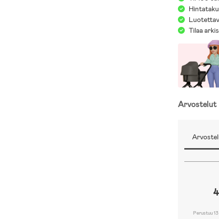
Hintatakuu
Luotettav
Tilaa arki
Arvostelut
Arvostel
4
Perustuu 13