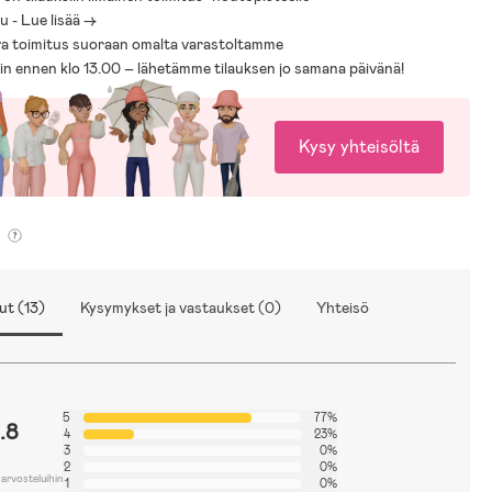
 - Lue lisää ->
a toimitus suoraan omalta varastoltamme
sin ennen klo 13.00 – lähetämme tilauksen jo samana päivänä!
Kysy yhteisöltä
ut (13)
Kysymykset ja vastaukset (0)
Yhteisö
5
77%
.8
4
23%
3
0%
2
0%
 arvosteluihin
1
0%