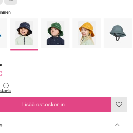
ininen
sa
€
i
storia
Lisää ostoskoriin
s