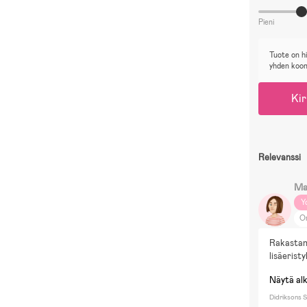
Pieni
Tuote on h
yhden koo
Kir
Relevanssi
Ma
Y
O
Ku
Rakastan 
lisäeristy
Näytä al
Didriksons S