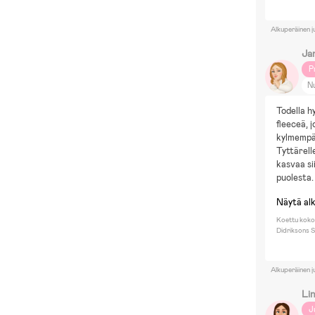
Alkuperäinen j
Ja
P
N
Ko
Todella hy
E
fleeceä, j
kylmempä
Tyttärell
kasvaa sii
puolesta.
Näytä al
Koettu koko:
Didriksons S
Alkuperäinen j
Li
J