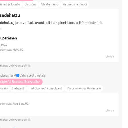
äimet ja luonto
Sisustus
Maalle meno
Kauneus ja muoti
 sadehattu
dehattu, joka valitettavasti oli liian pieni koossa 52 meidän 1,5-
.
kuperäinen
 Pieni
Sadehattu, Navy, 52
viime v
ulkaisu: Jollyroom.se 🇸🇪
deleine P
Vahvistettu ostaja
elightful Bedtime Storyteller
öräily
Palapelit
Tietokone-/ konsolipelit
Piirtäminen & Askartelu
mileikit
Pallopelit
Lautapelit
Vesileikit
Sähköajoneuvot
uket & Pehmolelut
Rakennussarjat & Legot
Barbie
L.O.L. Surprise
adehattu, Flag Blue, 52
isney Cars
Disney Classics
Disney Mimmi Pigg
Bamse
Bluey
viime v
reta Gris
Hello Kitty
Hot Wheels
Paw Patrol
Pippi Långstrump
ulkaisu: Jollyroom.se 🇸🇪
vamp Bob
Disney Lejonkungen
Marvel Avengers
Astrid Lindgren
rtnite
Disney Lilo and Stitch
Kerrostalo
Neutraalit sävyt