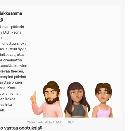
siakkaamme
t?
t ovat pääosin
iä Didriksons
u -
rjohattuun, joka
as ja istuu hyvin.
nitsevat, että
 vuoraamaton
ttamatta korvien
olevaa fleeceä,
mempinä päivinä
käyttää ohuen
ssa. Koot
 olla hieman
oten kokoa
valinta
aan.
Yhteenveto AI:lla GAMIFIERA.®
o vastaa odotuksia?