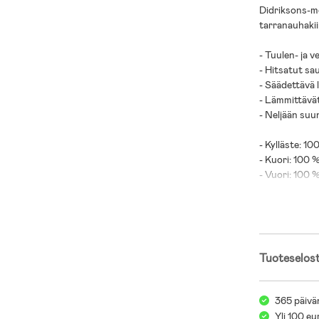
Didriksons-me
tarranauhakii
- Tuulen- ja v
- Hitsatut sa
- Säädettävä 
- Lämmittävät
- Neljään suu
- Kylläste: 10
- Kuori: 100 %
- Vuori: 100 %
Tuoteselos
365 päivä
Yli 100 eu