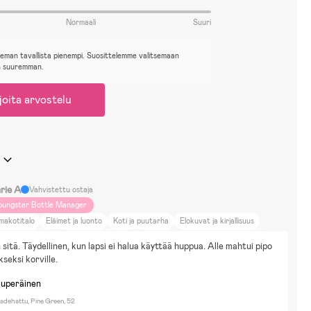
Normaali
Suuri
ieman tavallista pienempi. Suosittelemme valitsemaan
n suuremman.
joita arvostelu
rie A
Vahvistettu ostaja
oungster Bottle Manager
makotitalo
Eläimet ja luonto
Koti ja puutarha
Elokuvat ja kirjallisuus
lttuuri ja taide
Nuket & Pehmolelut
Palapelit
Piirtäminen & Askartelu
sitä. Täydellinen, kun lapsi ei halua käyttää huppua. Alle mahtui pipo 
kseksi korville.
kuperäinen
adehattu, Pine Green, 52