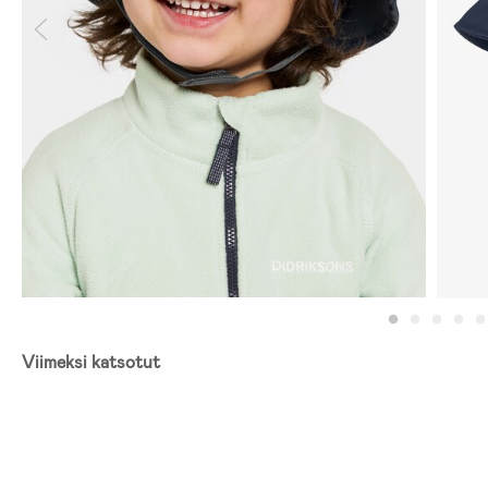
Viimeksi katsotut