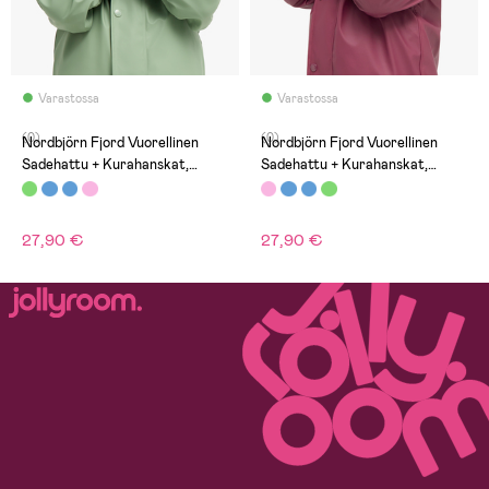
Varastossa
Varastossa
(0)
(0)
Nordbjörn Fjord Vuorellinen
Nordbjörn Fjord Vuorellinen
Sadehattu + Kurahanskat,
Sadehattu + Kurahanskat,
Vihreä
Vaaleanpunainen
27,90 €
27,90 €