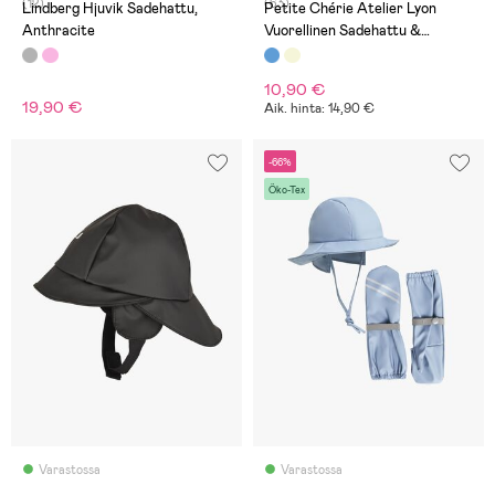
(12)
(63)
Lindberg Hjuvik Sadehattu,
Petite Chérie Atelier Lyon
Anthracite
Vuorellinen Sadehattu &
Rukkaset, Dots Icy Morn
10,90 €
19,90 €
Aik. hinta: 14,90 €
-66%
Öko-Tex
Varastossa
Varastossa