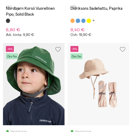
(14)
(13)
Nordbjørn Korsö Vuorellinen
Didriksons Sadehattu, Paprika
Pipo, Solid Black
6,90 €
9,40 €
Aik. hinta: 9,90 €
Ovh: 19,90 €
-14%
-31%
Öko-Tex
Öko-Tex
Varastossa
Varastossa