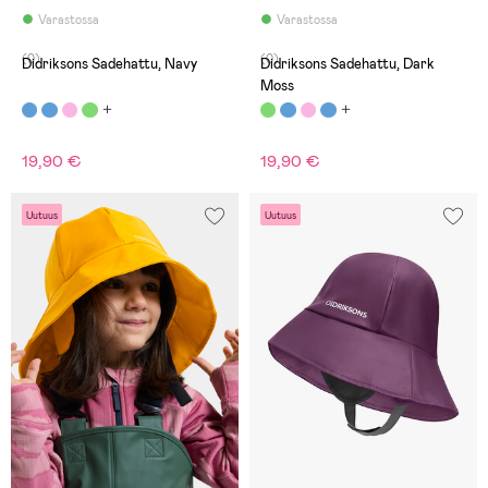
Varastossa
Varastossa
(0)
(0)
Didriksons Sadehattu, Navy
Didriksons Sadehattu, Dark
Moss
19,90 €
19,90 €
Uutuus
Uutuus