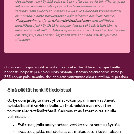
Uutiskirjeemme käyttää evästeitä ja muita vastaavia tekniikoita, joilla
mitataan avaamisastetta ja asiakkaidemme kiinnostusta
tarjouksiamme kohtaan. Niiden avulla myös luodaan kohdennettua
mainontaa, sisältömarkkinointia sekä tilastoja asiakkaistamme.
Yksityisyydensuoja-
ja
evästekäytännöistämme
saat lisätietoa
henkilötietojesi käytöstä ja suojaamisesta sekä käyttämistämme
evästeistä. Voit milloin tahansa perua suostumuksesi henkilötietojesi
käsittelyyn ja evästeiden käyttöön irtisanomalla uutiskirjeemme
tilauksen.
Jollyroomin laajasta valikoimasta tilaat kaiken tarvittavan lapsiperheelle
nopeasti, helposti ja aina edullisin hinnoin. Osaavan asiakaspalvelumme ja
365 päivän palautusoikeuden ansiosta voit tuntea olosi turvalliseksi ja tehdä
ostoksia hyvillä mielin. Jollyroomilta saat lastenvaunut, turvaistuimet,
vaatteet vauvoille ja lapsille, inspiroivia sisustustuotteita lastenhuoneeseen,
Sinä päätät henkilötiedoistasi
lastentarvikkeita sekä paljon muuta. Meiltä löydät lukuisia tunnettuja
tuotemerkkejä, kuten Britax, Maxi-Cosi, Baby Jogger, BabyBjörn, Didriksons,
Jollyroom ja digitaaliset yhteistyökumppanimme käyttävät
KidKraft, Ergobaby, Philips Avent, Neonate, Cybex, LEGO ja monia muita!
evästeitä tällä verkkosivulla. Jotkut näistä ovat sivuston
Tervetuloa shoppailemaan Pohjoismaiden suurimpaan lastentarvikkeiden
verkkokauppaan!
toiminnalle välttämättömiä. Seuraavat evästeet ovat sinulle
valinnaisia:
Evästeet, joilla analysoidaan verkkosivustomme käyttöä.
Evästeet, jotka mahdollistavat mukautetun kokemuksen