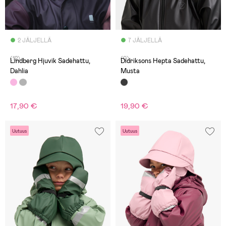
2 JÄLJELLÄ
7 JÄLJELLÄ
(12)
(0)
Lindberg Hjuvik Sadehattu,
Didriksons Hepta Sadehattu,
Dahlia
Musta
17,90 €
19,90 €
Uutuus
Uutuus