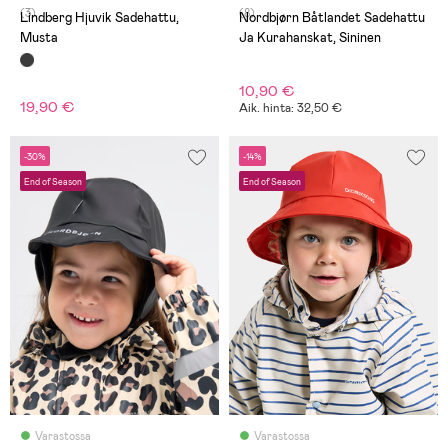
(3)
(8)
Lindberg Hjuvik Sadehattu,
Nordbjørn Båtlandet Sadehattu
Musta
Ja Kurahanskat, Sininen
10,90 €
19,90 €
Aik. hinta: 32,50 €
-30%
-14%
End of Season
End of Season
Varastossa
Varastossa