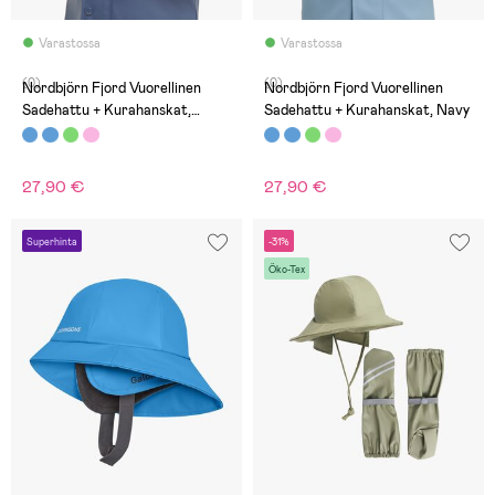
Varastossa
Varastossa
(0)
(0)
Nordbjörn Fjord Vuorellinen
Nordbjörn Fjord Vuorellinen
Sadehattu + Kurahanskat,
Sadehattu + Kurahanskat, Navy
Sininen
27,90 €
27,90 €
Superhinta
-31%
Öko-Tex