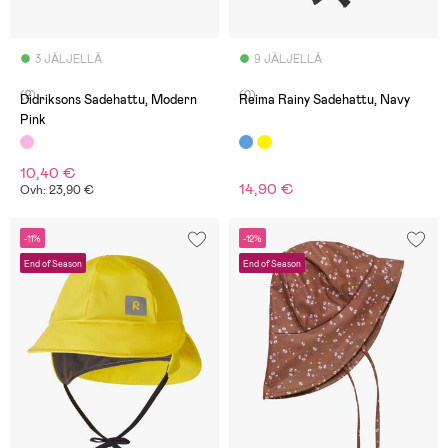
3 JÄLJELLÄ
9 JÄLJELLÄ
(2)
(0)
Didriksons Sadehattu, Modern
Reima Rainy Sadehattu, Navy
Pink
10,40 €
14,90 €
Ovh: 23,90 €
-11%
-12%
End of Season
End of Season