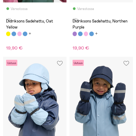
Varastossa
Varastossa
(0)
(0)
Didriksons Sadehattu, Oat
Didriksons Sadehattu, Northen
Yellow
Purple
19,90 €
19,90 €
Uutuus
Uutuus