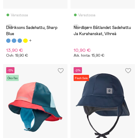
Varastossa
Varastossa
(13)
(8)
Didriksons Sadehattu, Sharp
Nordbjørn Båtlandet Sadehattu
Blue
Ja Kurahanskat, Vihreä
13,90 €
10,90 €
Ovh: 19,90 €
Aik. hinta: 15,90 €
-13%
-21%
Öko-Tex
Flash Sale