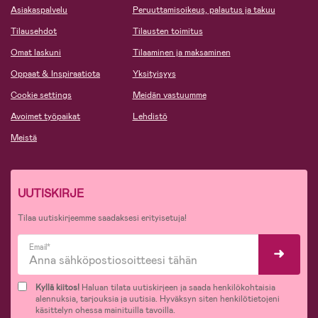
Asiakaspalvelu
Peruuttamisoikeus, palautus ja takuu
Tilausehdot
Tilausten toimitus
Omat laskuni
Tilaaminen ja maksaminen
Oppaat & Inspiraatiota
Yksityisyys
Cookie settings
Meidän vastuumme
Avoimet työpaikat
Lehdistö
Meistä
UUTISKIRJE
Tilaa uutiskirjeemme saadaksesi erityisetuja!
Email*
Kyllä kiitos!
Haluan tilata uutiskirjeen ja saada henkilökohtaisia
alennuksia, tarjouksia ja uutisia. Hyväksyn siten henkilötietojeni
käsittelyn ohessa mainituilla tavoilla.