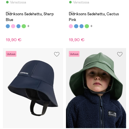
Varastossa
Varastossa
(0)
(0)
Didriksons Sadehattu, Sharp
Didriksons Sadehattu, Cactus
Blue
Pink
19,90 €
19,90 €
Uutuus
Uutuus