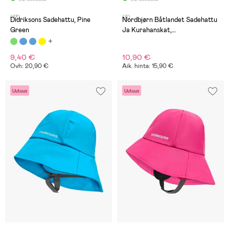
(13)
(8)
Didriksons Sadehattu, Pine
Nordbjørn Båtlandet Sadehattu
Green
Ja Kurahanskat,
Vaaleanpunainen
9,40 €
10,90 €
Ovh: 20,90 €
Aik. hinta: 15,90 €
Uutuus
Uutuus