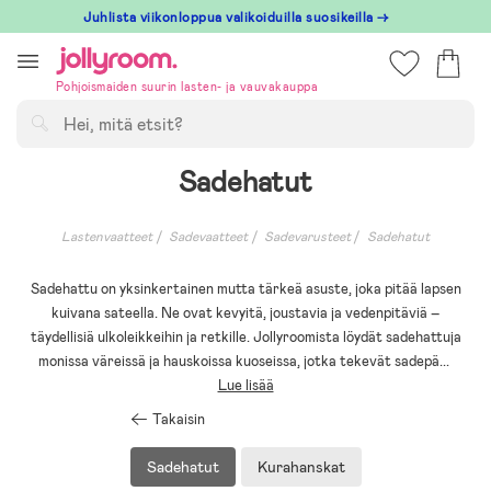
Hoppa
Juhlista viikonloppua valikoiduilla suosikeilla →
till
innehållet
Pohjoismaiden suurin lasten- ja vauvakauppa
Hae
Sadehatut
Lastenvaatteet
Sadevaatteet
Sadevarusteet
Sadehatut
Sadehattu on yksinkertainen mutta tärkeä asuste, joka pitää lapsen
kuivana sateella. Ne ovat kevyitä, joustavia ja vedenpitäviä –
täydellisiä ulkoleikkeihin ja retkille. Jollyroomista löydät sadehattuja
monissa väreissä ja hauskoissa kuoseissa, jotka tekevät sadepä
...
Lue lisää
Takaisin
Sadehatut
Kurahanskat