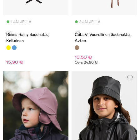
1 JÄLJELLÄ
8 JÄLJELLÄ
(0)
(0)
Reima Rainy Sadehattu,
CeLaVi Vuorellinen Sadehattu,
Keltainen
Aztec
10,50 €
15,90 €
Ovh: 24,90 €