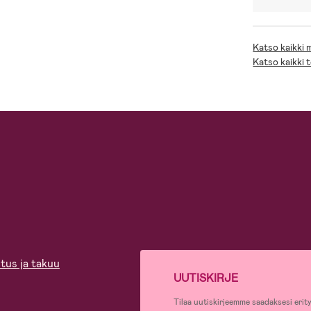
Katso kaikki
Katso kaikki 
tus ja takuu
UUTISKIRJE
Tilaa uutiskirjeemme saadaksesi erity