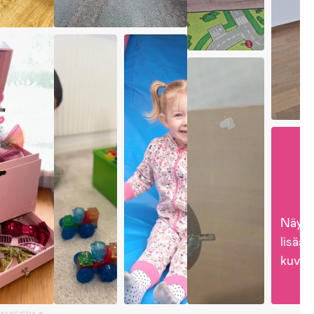
Näytä
lisää 
kuvia