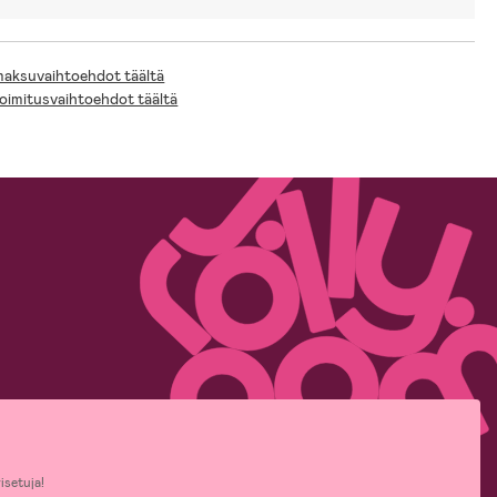
 maksuvaihtoehdot täältä
toimitusvaihtoehdot täältä
isetuja!