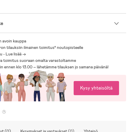
te
n avoin kauppa
ron tilauksiin ilmainen toimitus* noutopisteelle
 - Lue lisää ->
a toimitus suoraan omalta varastoltamme
sin ennen klo 13.00 – lähetämme tilauksen jo samana päivänä!
Kysy yhteisöltä
ut (0)
Kysymykset ja vastaukset (0)
Yhteisö