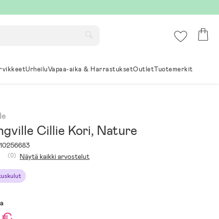
rvikkeet
Urheilu
Vapaa-aika & Harrastukset
Outlet
Tuotemerkit
le
gville Cillie Kori, Nature
10256683
(0)
Näytä kaikki arvostelut
ituskulut
sa
 €