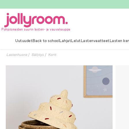
Hoppa
till
innehållet
Pohjoismaiden suurin lasten- ja vauvakauppa
Uutuudet
Back to school
Lahjat
Lelut
Lastenvaatteet
Lasten ke
Lastenhuone
Säilytys
Korit