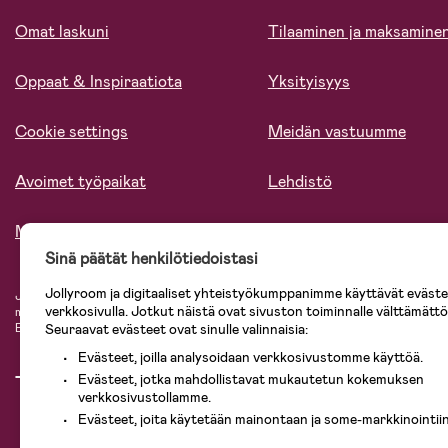
Omat laskuni
Tilaaminen ja maksamine
Oppaat & Inspiraatiota
Yksityisyys
Cookie settings
Meidän vastuumme
Avoimet työpaikat
Lehdistö
Meistä
Sinä päätät henkilötiedoistasi
Jollyroom ja digitaaliset yhteistyökumppanimme käyttävät evästei
Jollyroomin laajasta valikoimasta tilaat kaiken tarvittavan lapsiperheelle nopeast
verkkosivulla. Jotkut näistä ovat sivuston toiminnalle välttämättö
mielin. Jollyroomilta saat lastenvaunut, turvaistuimet, vaatteet vauvoille ja laps
Baby Jogger, BabyBjörn, Didriksons, KidKraft, Ergobaby, Philips Avent, Neona
Seuraavat evästeet ovat sinulle valinnaisia:
Evästeet, joilla analysoidaan verkkosivustomme käyttöä.
Evästeet, jotka mahdollistavat mukautetun kokemuksen
verkkosivustollamme.
Evästeet, joita käytetään mainontaan ja some-markkinointiin