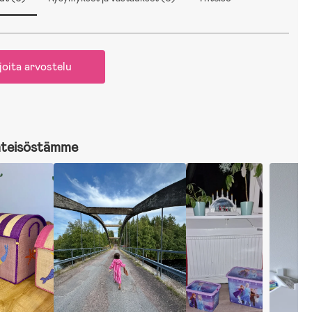
joita arvostelu
hteisöstämme