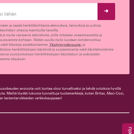
rjeen ja saada henkilökohtaisia alennuksia, tarjouksia ja uutisia.
äsittelyn ohessa mainituilla tavoilla.
ja muita vastaavia tekniikoita, joilla mitataan avaamisastetta ja
jouksiamme kohtaan. Niiden avulla myös luodaan kohdennettua
 sekä tilastoja asiakkaistamme.
Yksityisyydensuoja-
ja
ätietoa henkilötietojesi käytöstä ja suojaamisesta sekä käyttämistämme
 perua suostumuksesi henkilötietojesi käsittelyyn ja evästeiden
jeemme tilauksen.
usoikeuden ansiosta voit tuntea olosi turvalliseksi ja tehdä ostoksia hyvillä
uuta. Meiltä löydät lukuisia tunnettuja tuotemerkkejä, kuten Britax, Maxi-Cosi,
an lastentarvikkeiden verkkokauppaan!