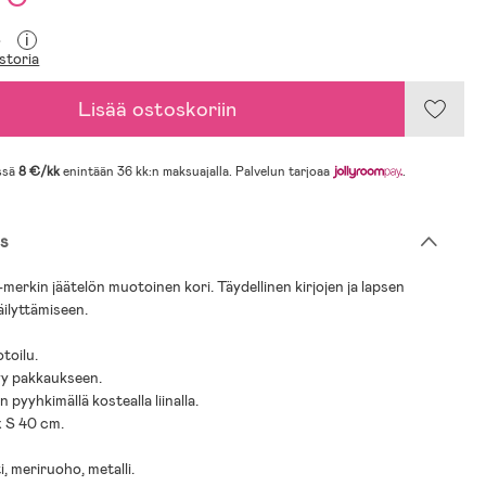
i
€
storia
Lisää ostoskoriin
ssä
8 €/kk
enintään 36 kk:n maksuajalla. Palvelun tarjoaa
.
s
-merkin jäätelön muotoinen kori. Täydellinen kirjojen ja lapsen
äilyttämiseen.
toilu.
tyy pakkaukseen.
 pyyhkimällä kostealla liinalla.
x S 40 cm.
i, meriruoho, metalli.