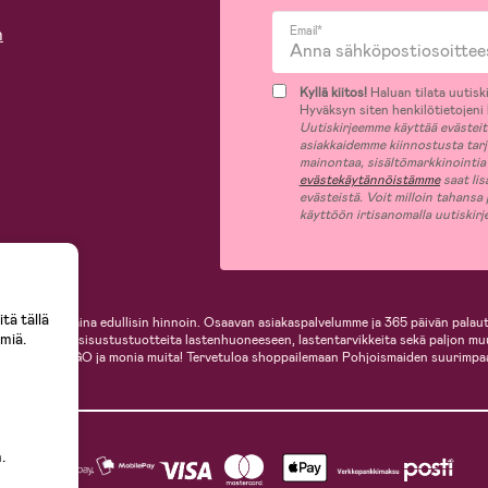
n
Email*
Kyllä kiitos!
Haluan tilata uutiski
Hyväksyn siten henkilötietojeni k
Uutiskirjeemme käyttää evästeitä 
asiakkaidemme kiinnostusta tar
mainontaa, sisältömarkkinointia
evästekäytännöistämme
saat lis
evästeistä. Voit milloin tahansa
käyttöön irtisanomalla uutiskir
tä tällä
i, helposti ja aina edullisin hinnoin. Osaavan asiakaspalvelumme ja 365 päivän palaut
miä.
ille, inspiroivia sisustustuotteita lastenhuoneeseen, lastentarvikkeita sekä paljon m
te, Cybex, LEGO ja monia muita! Tervetuloa shoppailemaan Pohjoismaiden suurimpa
.