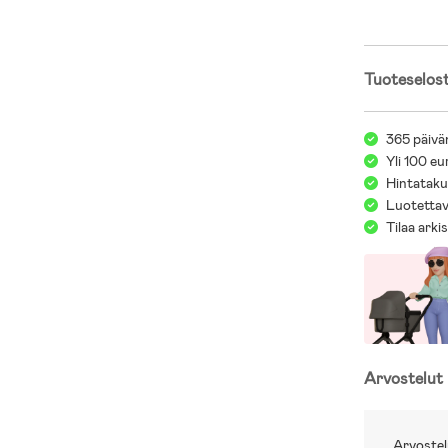
Tuoteselos
365 päivä
Yli 100 eu
Hintatakuu
Luotettav
Tilaa arki
Arvostelut
Arvostel