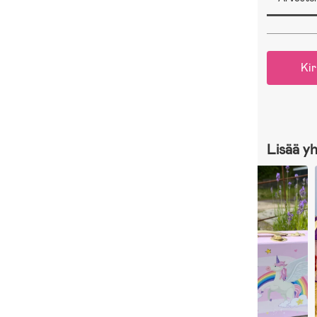
Kir
Lisää y