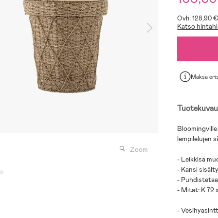
Ovh: 128,90 
Katso hintahi
Maksa eri
Tuotekuvau
Bloomingville
lempilelujen s
Zoom
- Leikkisä muo
- Kansi sisäl
- Puhdistetaan
- Mitat: K 72 
- Vesihyasintt