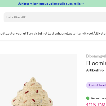
Juhlista viikonloppua valikoiduilla suosikeilla →
Hae
ngät
Lastenvaunut
Turvaistuimet
Lastenhuone
Lastentarvikkeet
Äitiysta
Bloomingvil
Bloomin
Artikkelinro.
Ilmaiset toim
Varastos
105,09