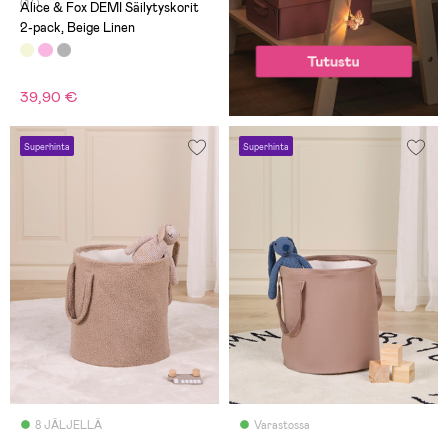
(17)
Alice & Fox DEMI Säilytyskorit
2-pack, Beige Linen
39,90 €
Superhinta
Superhinta
8 JÄLJELLÄ
Varastossa