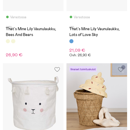
Varastossa
Varastossa
(10)
(0)
That's Mine Lily Vaunulaukku,
That's Mine Lily Vaunulaukku,
Bees And Bears
Lots of Love Sky
21,09 €
26,90 €
Ovh: 26,90 €
Ilmaiset toimituskulut