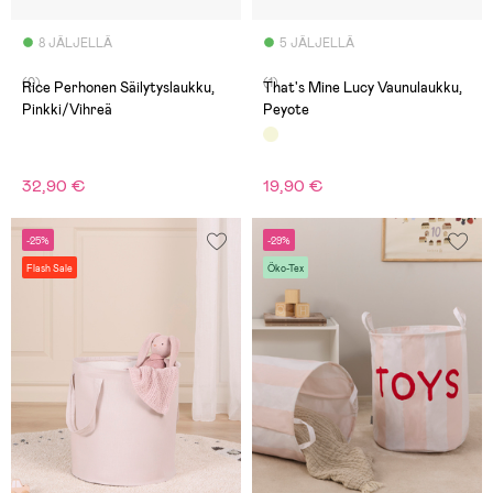
8 JÄLJELLÄ
5 JÄLJELLÄ
(0)
(1)
Rice Perhonen Säilytyslaukku,
That's Mine Lucy Vaunulaukku,
Pinkki/Vihreä
Peyote
32,90 €
19,90 €
-25%
-29%
Flash Sale
Öko-Tex