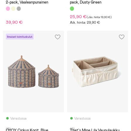
2-pack, Vaaleanpunainen
pack, Dusty Green
25,90 €
(
Jäs. hinta
19,90 €
)
39,90 €
Aik. hinta: 29,90 €
Ilmaiset toimituskulut
Varastossa
Varastossa
(5)
(0)
OYOY Cirkus Korit, Blue
That's Mine Lily Vaunulaukku,