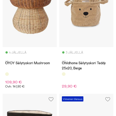
4 JÄLJELLÄ
3 JÄLJELLÄ
(1)
(0)
OYOY Säilytyskori Mushroom
Childhome Säilytyskori Teddy
25x20, Beige
109,90 €
29,90 €
Ovh: 141,90 €
Viimeinen tilaisuus