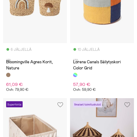
6 JÄLJELLÄ
10 JÄLJELLÄ
(2)
(0)
Bloomingville Agnes Korit,
Lorena Canals Säilytyskori
Nature
Color Grid
61,09 €
57,90 €
Ovh: 79,90 €
Ovh: 59,90 €
Superhinta
Ilmaiset toimituskulut