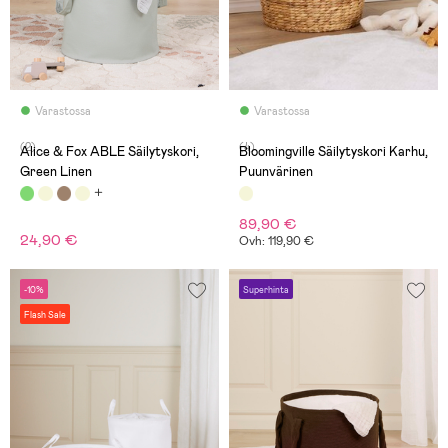
Varastossa
Varastossa
(2)
(4)
Alice & Fox ABLE Säilytyskori,
Bloomingville Säilytyskori Karhu,
Green Linen
Puunvärinen
89,90 €
24,90 €
Ovh: 119,90 €
-10%
Superhinta
Flash Sale