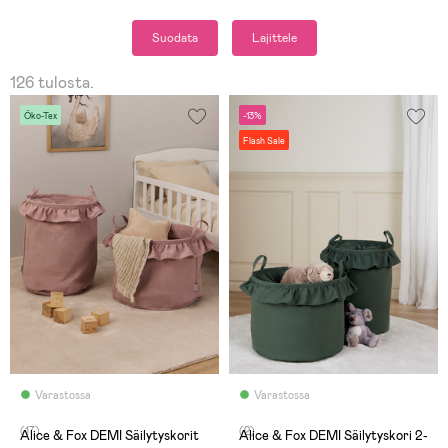
Suodata
Lajittele
126 tulosta.
Öko-Tex
-13%
Flash Sale
Varastossa
Varastossa
(17)
(2)
Alice & Fox DEMI Säilytyskorit
Alice & Fox DEMI Säilytyskori 2-