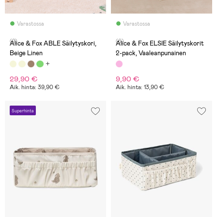
Varastossa
Varastossa
(2)
(6)
Alice & Fox ABLE Säilytyskori,
Alice & Fox ELSIE Säilytyskorit
Beige Linen
2-pack, Vaaleanpunainen
29,90 €
9,90 €
Aik. hinta: 39,90 €
Aik. hinta: 13,90 €
Superhinta