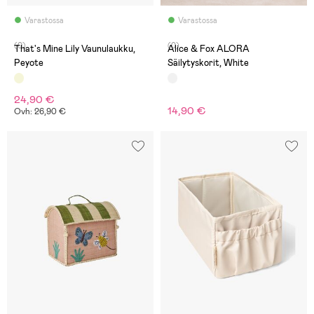
Varastossa
Varastossa
(0)
(0)
That's Mine Lily Vaunulaukku,
Alice & Fox ALORA
Peyote
Säilytyskorit, White
24,90 €
14,90 €
Ovh: 26,90 €