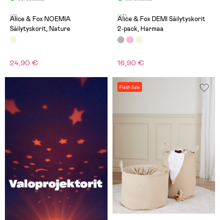
(2)
(17)
Alice & Fox NOEMIA
Alice & Fox DEMI Säilytyskorit
Säilytyskorit, Nature
2-pack, Harmaa
24,90 €
16,90 €
Flash Sale