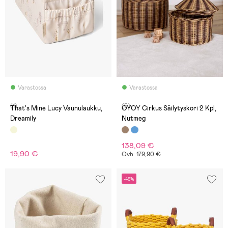
Varastossa
Varastossa
(1)
(5)
That's Mine Lucy Vaunulaukku,
OYOY Cirkus Säilytyskori 2 Kpl,
Dreamily
Nutmeg
138,09 €
19,90 €
Ovh: 179,90 €
-49%