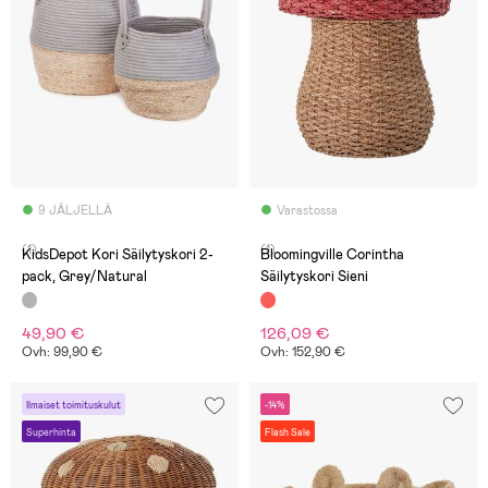
9 JÄLJELLÄ
Varastossa
(1)
(1)
KidsDepot Kori Säilytyskori 2-
Bloomingville Corintha
pack, Grey/Natural
Säilytyskori Sieni
49,90 €
126,09 €
Ovh: 99,90 €
Ovh: 152,90 €
Ilmaiset toimituskulut
-14%
Superhinta
Flash Sale