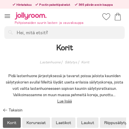
Hoppa
Hintatakuu
Postin pakettipalvelut
365 päivän avoin kauppa
till
Tilaa arkisin ennen klo 13.00 – lähetämme tilauksen jo samana päivänä!
innehållet
Pohjoismaiden suurin lasten- ja vauvakauppa
Hae
Korit
Lastenhuone
Säilytys
Korit
Pidä lastenhuone järjestyksessä ja tavarat poissa jaloista kauniiden
säilytyskorien avulla! Meiltä löydät useita erilaisia säilytyskoreja, joista
voit valita lastenhuoneeseen sopivan kauniin säilytysratkaisun.
Valikoimassamme on muun muassa pehmeitä koreja, punottu
...
Lue lisää
Takaisin
Korit
Korurasiat
Laatikot
Laukut
Riippusäilytys