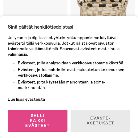
Sinä päätät henkilötiedoistasi
Jollyroom ja digitaaliset yhteistyökumppanimme käyttävät
evästeitä tällä verkkosivulla. Jotkut näistä ovat sivuston
toiminnalle välttämättömiä. Seuraavat evästeet ovat sinulle
valinnaisia:
Evästeet, joilla analysoidaan verkkosivustomme käyttöä.
Evästeet, jotka mahdollistavat mukautetun kokemuksen
verkkosivustollamme.
3 JÄLJELLÄ
7 JÄLJELLÄ
Evästeet, joita käytetään mainontaan ja some-
Asiakaspalvelu
(0)
(0)
markkinointiin.
Bloomingville Fenter Korit
OYOY Boo Säilytyskori - Low,
Nature
Lue lisää evästeistä
59,90 €
39,90 €
Ovh: 119,90 €
Ovh: 93,90 €
SALLI
EVÄSTE-
KAIKKI
ASETUKSET
EVÄSTEET
Ilmaiset toimituskulut
Öko-Tex