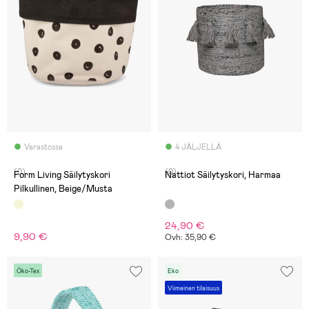
Varastossa
4 JÄLJELLÄ
(0)
(0)
Form Living Säilytyskori
Nattiot Säilytyskori, Harmaa
Pilkullinen, Beige/Musta
24,90 €
9,90 €
Ovh: 35,90 €
Öko-Tex
Eko
Viimeinen tilaisuus