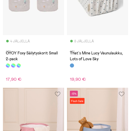
4 JÄLJELLÄ
8 JÄLJELLÄ
(0)
(0)
OYOY Foxy Säilytyskorit Small
That's Mine Lucy Vaunulaukku,
2-pack
Lots of Love Sky
17,90 €
19,90 €
-13%
Flash Sale