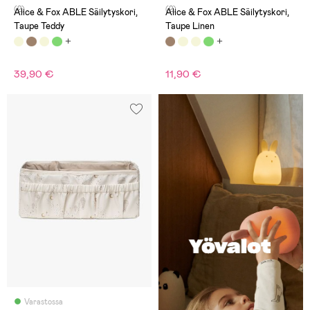
(2)
(2)
Alice & Fox ABLE Säilytyskori,
Alice & Fox ABLE Säilytyskori,
Taupe Teddy
Taupe Linen
39,90 €
11,90 €
Varastossa