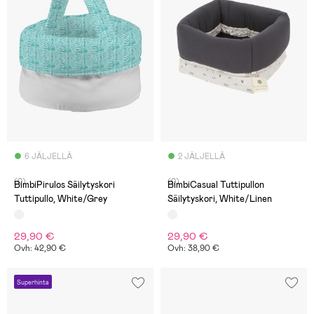
6 JÄLJELLÄ
2 JÄLJELLÄ
(0)
(0)
BimbiPirulos Säilytyskori
BimbiCasual Tuttipullon
Tuttipullo, White/Grey
Säilytyskori, White/Linen
29,90 €
29,90 €
Ovh: 42,90 €
Ovh: 38,90 €
Superhinta