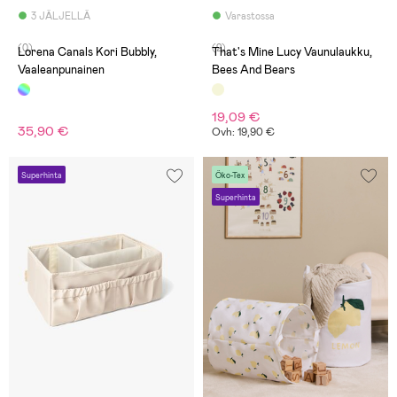
3 JÄLJELLÄ
Varastossa
(0)
(2)
Lorena Canals Kori Bubbly,
That's Mine Lucy Vaunulaukku,
Vaaleanpunainen
Bees And Bears
19,09 €
35,90 €
Ovh: 19,90 €
Superhinta
Öko-Tex
Superhinta