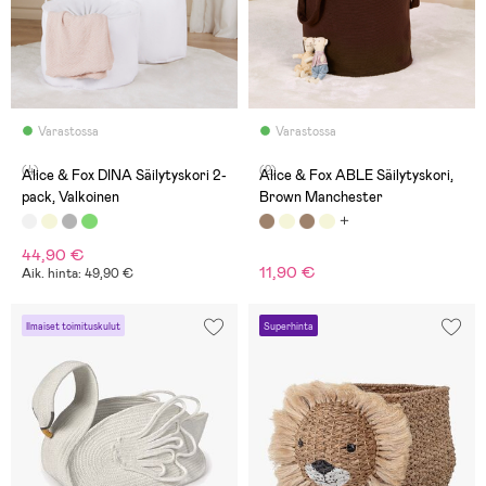
Varastossa
Varastossa
(4)
(2)
Alice & Fox DINA Säilytyskori 2-
Alice & Fox ABLE Säilytyskori,
pack, Valkoinen
Brown Manchester
44,90 €
11,90 €
Aik. hinta: 49,90 €
Ilmaiset toimituskulut
Superhinta