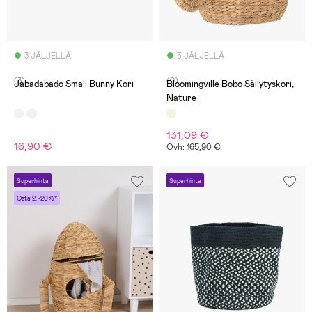
3 JÄLJELLÄ
5 JÄLJELLÄ
(3)
(0)
Jabadabado Small Bunny Kori
Bloomingville Bobo Säilytyskori,
Nature
131,09 €
16,90 €
Ovh: 165,90 €
Superhinta
Superhinta
Osta 2, -20 %*