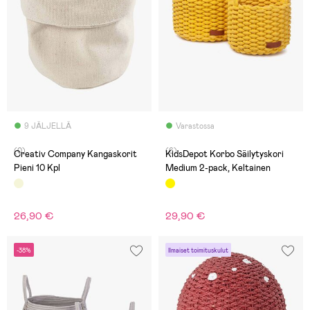
9 JÄLJELLÄ
Varastossa
(0)
(6)
Creativ Company Kangaskorit
KidsDepot Korbo Säilytyskori
Pieni 10 Kpl
Medium 2-pack, Keltainen
26,90 €
29,90 €
-38%
Ilmaiset toimituskulut