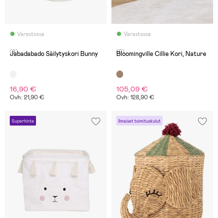
Varastossa
Varastossa
(9)
(0)
Jabadabado Säilytyskori Bunny
Bloomingville Cillie Kori, Nature
16,90 €
105,09 €
Ovh: 21,90 €
Ovh: 128,90 €
Superhinta
Ilmaiset toimituskulut