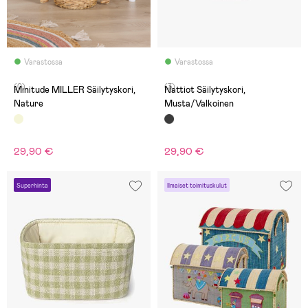
Varastossa
Varastossa
(0)
(3)
Minitude MILLER Säilytyskori,
Nattiot Säilytyskori,
Nature
Musta/Valkoinen
29,90 €
29,90 €
Superhinta
Ilmaiset toimituskulut