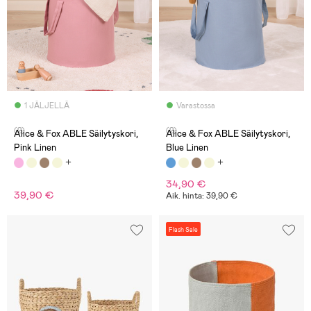
1 JÄLJELLÄ
Varastossa
(2)
(2)
Alice & Fox ABLE Säilytyskori,
Alice & Fox ABLE Säilytyskori,
Pink Linen
Blue Linen
34,90 €
39,90 €
Aik. hinta: 39,90 €
Flash Sale