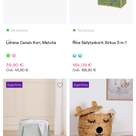
Varastossa
Varastossa
(0)
(1)
Lorena Canals Kori, Matcha
Rice Säilytyskorit Sirkus 3-in-1
39,90 €
164,09 €
Ovh: 45,90 €
Ovh: 198,90 €
Superhinta
Superhinta