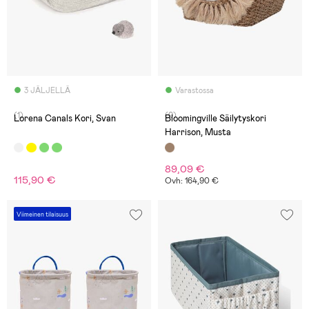
3 JÄLJELLÄ
Varastossa
(1)
(0)
Lorena Canals Kori, Svan
Bloomingville Säilytyskori
Harrison, Musta
89,09 €
115,90 €
Ovh: 164,90 €
Viimeinen tilaisuus