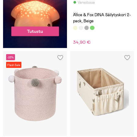
Varastossa
(4)
Alice & Fox DINA Säilytyskori 2-
pack, Beige
34,90 €
-28%
Flash Sale