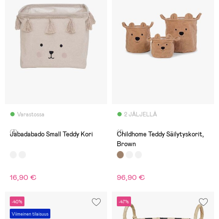
Varastossa
2 JÄLJELLÄ
(3)
(1)
Jabadabado Small Teddy Kori
Childhome Teddy Säilytyskorit,
Brown
16,90 €
96,90 €
-40%
-47%
Viimeinen tilaisuus