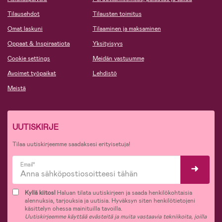
Tilausehdot
Tilausten toimitus
Omat laskuni
Tilaaminen ja maksaminen
Oppaat & Inspiraatiota
Yksityisyys
Cookie settings
Meidän vastuumme
Avoimet työpaikat
Lehdistö
Meistä
UUTISKIRJE
Tilaa uutiskirjeemme saadaksesi erityisetuja!
Email*
Kyllä kiitos!
Haluan tilata uutiskirjeen ja saada henkilökohtaisia
alennuksia, tarjouksia ja uutisia. Hyväksyn siten henkilötietojeni
käsittelyn ohessa mainituilla tavoilla.
Uutiskirjeemme käyttää evästeitä ja muita vastaavia tekniikoita, joilla