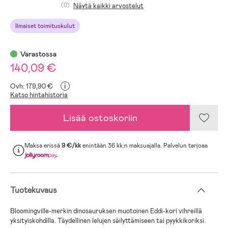
(0)
Näytä kaikki arvostelut
Ilmaiset toimituskulut
Varastossa
140,09 €
i
Ovh: 179,90 €
Katso hintahistoria
Lisää ostoskoriin
Maksa erissä
9 €/kk
enintään 36 kk:n maksuajalla. Palvelun tarjoaa
.
Tuotekuvaus
Bloomingville-merkin dinosauruksen muotoinen Eddi-kori vihreillä
yksityiskohdilla. Täydellinen lelujen säilyttämiseen tai pyykkikoriksi.