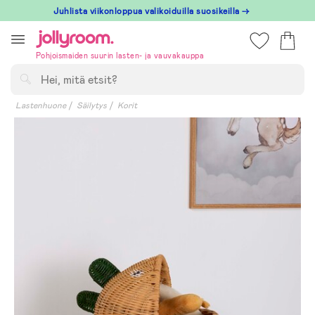
Hoppa
Juhlista viikonloppua valikoiduilla suosikeilla →
till
innehållet
Pohjoismaiden suurin lasten- ja vauvakauppa
Hae
Lastenhuone
Säilytys
Korit