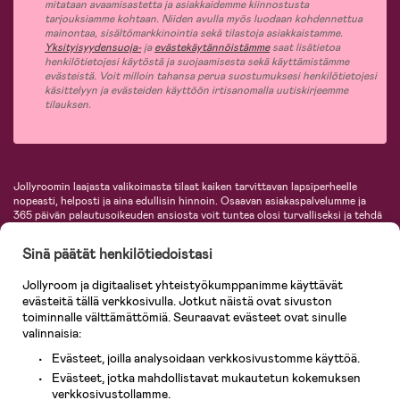
mitataan avaamisastetta ja asiakkaidemme kiinnostusta
tarjouksiamme kohtaan. Niiden avulla myös luodaan kohdennettua
mainontaa, sisältömarkkinointia sekä tilastoja asiakkaistamme.
Yksityisyydensuoja-
ja
evästekäytännöistämme
saat lisätietoa
henkilötietojesi käytöstä ja suojaamisesta sekä käyttämistämme
evästeistä. Voit milloin tahansa perua suostumuksesi henkilötietojesi
käsittelyyn ja evästeiden käyttöön irtisanomalla uutiskirjeemme
tilauksen.
Jollyroomin laajasta valikoimasta tilaat kaiken tarvittavan lapsiperheelle
nopeasti, helposti ja aina edullisin hinnoin. Osaavan asiakaspalvelumme ja
365 päivän palautusoikeuden ansiosta voit tuntea olosi turvalliseksi ja tehdä
ostoksia hyvillä mielin. Jollyroomilta saat lastenvaunut, turvaistuimet,
vaatteet vauvoille ja lapsille, inspiroivia sisustustuotteita lastenhuoneeseen,
Sinä päätät henkilötiedoistasi
lastentarvikkeita sekä paljon muuta. Meiltä löydät lukuisia tunnettuja
tuotemerkkejä, kuten Britax, Maxi-Cosi, Baby Jogger, BabyBjörn, Didriksons,
Jollyroom ja digitaaliset yhteistyökumppanimme käyttävät
KidKraft, Ergobaby, Philips Avent, Neonate, Cybex, LEGO ja monia muita!
evästeitä tällä verkkosivulla. Jotkut näistä ovat sivuston
Tervetuloa shoppailemaan Pohjoismaiden suurimpaan lastentarvikkeiden
verkkokauppaan!
toiminnalle välttämättömiä. Seuraavat evästeet ovat sinulle
valinnaisia:
Evästeet, joilla analysoidaan verkkosivustomme käyttöä.
Evästeet, jotka mahdollistavat mukautetun kokemuksen
verkkosivustollamme.