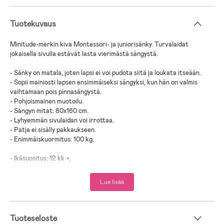
Tuotekuvaus
Minitude-merkin kiva Montessori- ja juniorisänky. Turvalaidat
jokaisella sivulla estävät lasta vierimästä sängystä.
- Sänky on matala, joten lapsi ei voi pudota siitä ja loukata itseään.
- Sopii mainiosti lapsen ensimmäiseksi sängyksi, kun hän on valmis
vaihtamaan pois pinnasängystä.
- Pohjoismainen muotoilu.
- Sängyn mitat: 80x160 cm.
- Lyhyemmän sivulaidan voi irrottaa.
- Patja ei sisälly pakkaukseen.
- Enimmäiskuormitus: 100 kg.
- Ikäsuositus: 12 kk +.
- Mänty.
Lue lisää
Tuoteseloste