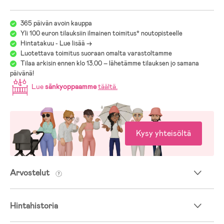
365 päivän avoin kauppa
Yli 100 euron tilauksiin ilmainen toimitus* noutopisteelle
Hintatakuu - Lue lisää ->
Luotettava toimitus suoraan omalta varastoltamme
Tilaa arkisin ennen klo 13.00 – lähetämme tilauksen jo samana
päivänä!
Lue
sänkyoppaamme
täältä
.
Kysy yhteisöltä
Arvostelut
Hintahistoria