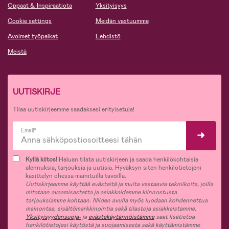
Oppaat & Inspiraatiota
Yksityisyys
Cookie settings
Meidän vastuumme
Avoimet työpaikat
Lehdistö
Meistä
UUTISKIRJE
Tilaa uutiskirjeemme saadaksesi erityisetuja!
Email*
Kyllä kiitos!
Haluan tilata uutiskirjeen ja saada henkilökohtaisia
alennuksia, tarjouksia ja uutisia. Hyväksyn siten henkilötietojeni
käsittelyn ohessa mainituilla tavoilla.
Uutiskirjeemme käyttää evästeitä ja muita vastaavia tekniikoita, joilla
mitataan avaamisastetta ja asiakkaidemme kiinnostusta
tarjouksiamme kohtaan. Niiden avulla myös luodaan kohdennettua
mainontaa, sisältömarkkinointia sekä tilastoja asiakkaistamme.
Yksityisyydensuoja-
ja
evästekäytännöistämme
saat lisätietoa
henkilötietojesi käytöstä ja suojaamisesta sekä käyttämistämme