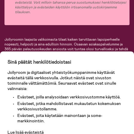
evästeistä. Voit milloin tahansa perua suostumuksesi henkilötietojesi
käsittelyyn ja evästeiden käyttöön irtisanomalla uutiskirjeemme
tilauksen.
Jollyroomin laajasta valikoimasta tilaat kaiken tarvittavan lapsiperheelle
nopeasti, helposti ja aina edullisin hinnoin. Osaavan asiakaspalvelumme ja
365 päivän palautusoikeuden ansiosta voit tuntea olosi turvalliseksi ja tehdä
ostoksia hyvillä mielin. Jollyroomilta saat lastenvaunut, turvaistuimet,
vaatteet vauvoille ja lapsille, inspiroivia sisustustuotteita lastenhuoneeseen,
Sinä päätät henkilötiedoistasi
lastentarvikkeita sekä paljon muuta. Meiltä löydät lukuisia tunnettuja
tuotemerkkejä, kuten Britax, Maxi-Cosi, Baby Jogger, BabyBjörn, Didriksons,
Jollyroom ja digitaaliset yhteistyökumppanimme käyttävät
KidKraft, Ergobaby, Philips Avent, Neonate, Cybex, LEGO ja monia muita!
evästeitä tällä verkkosivulla. Jotkut näistä ovat sivuston
Tervetuloa shoppailemaan Pohjoismaiden suurimpaan lastentarvikkeiden
verkkokauppaan!
toiminnalle välttämättömiä. Seuraavat evästeet ovat sinulle
valinnaisia:
Evästeet, joilla analysoidaan verkkosivustomme käyttöä.
Evästeet, jotka mahdollistavat mukautetun kokemuksen
verkkosivustollamme.
Evästeet, joita käytetään mainontaan ja some-
Asiakaspalvelu
markkinointiin.
Lue lisää evästeistä