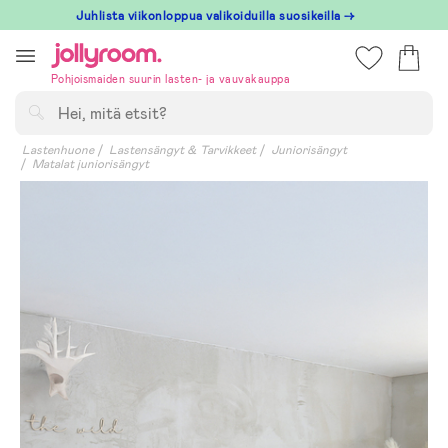
Hoppa
Juhlista viikonloppua valikoiduilla suosikeilla →
till
innehållet
Pohjoismaiden suurin lasten- ja vauvakauppa
Hae
Lastenhuone
Lastensängyt & Tarvikkeet
Juniorisängyt
Matalat juniorisängyt