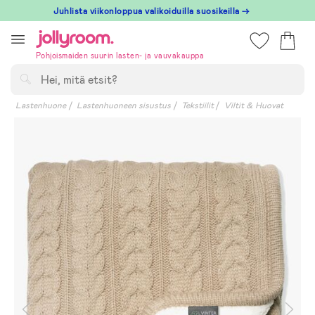
Hoppa
Juhlista viikonloppua valikoiduilla suosikeilla →
till
innehållet
Pohjoismaiden suurin lasten- ja vauvakauppa
Hae
Lastenhuone
Lastenhuoneen sisustus
Tekstiilit
Viltit & Huovat