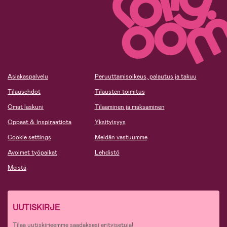
Asiakaspalvelu
Peruuttamisoikeus, palautus ja takuu
Tilausehdot
Tilausten toimitus
Omat laskuni
Tilaaminen ja maksaminen
Oppaat & Inspiraatiota
Yksityisyys
Cookie settings
Meidän vastuumme
Avoimet työpaikat
Lehdistö
Meistä
UUTISKIRJE
Tilaa uutiskirjeemme saadaksesi erityisetuja!