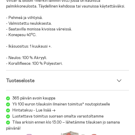
Vinter & Bloom -merkin lämmin viltti jossa on kaunista
palmikkoneulosta. Täydellinen kehdossa tai vaunuissa käytettäväksi.
- Pehmeä ja viihtyisä.
- Valmistettu neuloksesta.
- Saatavilla monissa kivoissa väreissä.
- Konepesu 40°C.
- Ikäsuositus: 1 kuukausi +.
- Neulos: 100 % Akryyli.
- Korallifleece: 100 % Polyesteri.
Tuoteseloste
365 päivän avoin kauppa
Yli 100 euron tilauksiin ilmainen toimitus* noutopisteelle
Hintatakuu - Lue lisää ->
Luotettava toimitus suoraan omalta varastoltamme
Tilaa arkisin ennen klo 13.00 – lähetämme tilauksen jo samana
päivänä!