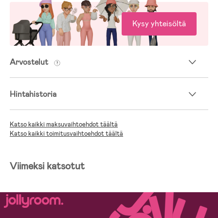
Kysy yhteisöltä
Arvostelut
Hintahistoria
Katso kaikki maksuvaihtoehdot täältä
Katso kaikki toimitusvaihtoehdot täältä
Viimeksi katsotut