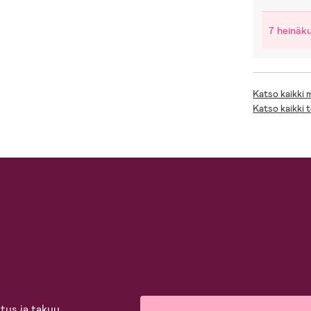
7 heinäk
Katso kaikki
Katso kaikki 
tus ja takuu