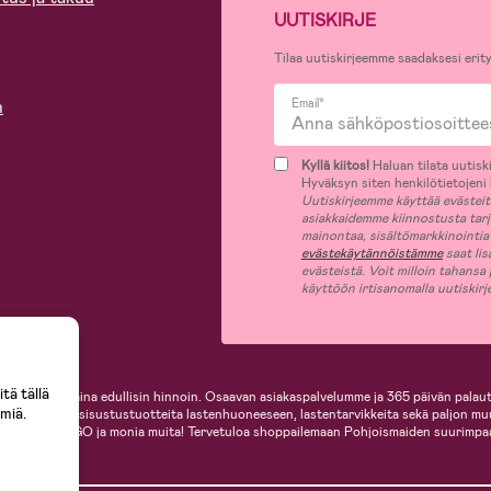
UUTISKIRJE
Tilaa uutiskirjeemme saadaksesi erity
n
Email*
Kyllä kiitos!
Haluan tilata uutiski
Hyväksyn siten henkilötietojeni k
Uutiskirjeemme käyttää evästeitä 
asiakkaidemme kiinnostusta tar
mainontaa, sisältömarkkinointia
evästekäytännöistämme
saat lis
evästeistä. Voit milloin tahansa
käyttöön irtisanomalla uutiskir
tä tällä
i, helposti ja aina edullisin hinnoin. Osaavan asiakaspalvelumme ja 365 päivän palaut
miä.
ille, inspiroivia sisustustuotteita lastenhuoneeseen, lastentarvikkeita sekä paljon m
te, Cybex, LEGO ja monia muita! Tervetuloa shoppailemaan Pohjoismaiden suurimpa