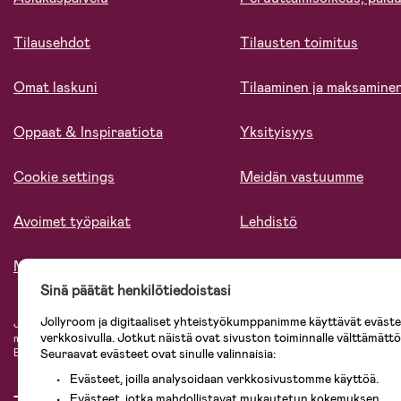
Tilausehdot
Tilausten toimitus
Omat laskuni
Tilaaminen ja maksamine
Oppaat & Inspiraatiota
Yksityisyys
Cookie settings
Meidän vastuumme
Avoimet työpaikat
Lehdistö
Meistä
Sinä päätät henkilötiedoistasi
Jollyroom ja digitaaliset yhteistyökumppanimme käyttävät evästei
Jollyroomin laajasta valikoimasta tilaat kaiken tarvittavan lapsiperheelle nopeast
verkkosivulla. Jotkut näistä ovat sivuston toiminnalle välttämättö
mielin. Jollyroomilta saat lastenvaunut, turvaistuimet, vaatteet vauvoille ja laps
Baby Jogger, BabyBjörn, Didriksons, KidKraft, Ergobaby, Philips Avent, Neona
Seuraavat evästeet ovat sinulle valinnaisia:
Evästeet, joilla analysoidaan verkkosivustomme käyttöä.
Evästeet, jotka mahdollistavat mukautetun kokemuksen