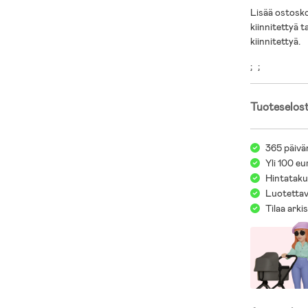
Lisää ostoskor
kiinnitettyä t
kiinnitettyä.
;
;
Tuoteselos
365 päivä
Yli 100 eu
Hintatakuu
Luotettav
Tilaa arki