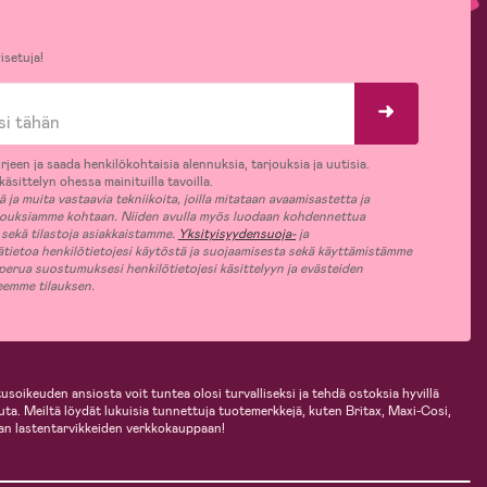
isetuja!
rjeen ja saada henkilökohtaisia alennuksia, tarjouksia ja uutisia.
äsittelyn ohessa mainituilla tavoilla.
ja muita vastaavia tekniikoita, joilla mitataan avaamisastetta ja
jouksiamme kohtaan. Niiden avulla myös luodaan kohdennettua
 sekä tilastoja asiakkaistamme.
Yksityisyydensuoja-
ja
ätietoa henkilötietojesi käytöstä ja suojaamisesta sekä käyttämistämme
 perua suostumuksesi henkilötietojesi käsittelyyn ja evästeiden
jeemme tilauksen.
usoikeuden ansiosta voit tuntea olosi turvalliseksi ja tehdä ostoksia hyvillä
uuta. Meiltä löydät lukuisia tunnettuja tuotemerkkejä, kuten Britax, Maxi-Cosi,
an lastentarvikkeiden verkkokauppaan!