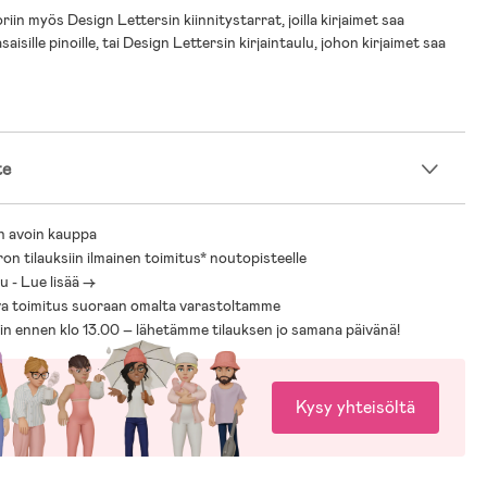
iin myös Design Lettersin kiinnitystarrat, joilla kirjaimet saa
asaisille pinoille, tai Design Lettersin kirjaintaulu, johon kirjaimet saa
te
n avoin kauppa
ron tilauksiin ilmainen toimitus* noutopisteelle
 - Lue lisää ->
a toimitus suoraan omalta varastoltamme
sin ennen klo 13.00 – lähetämme tilauksen jo samana päivänä!
Kysy yhteisöltä