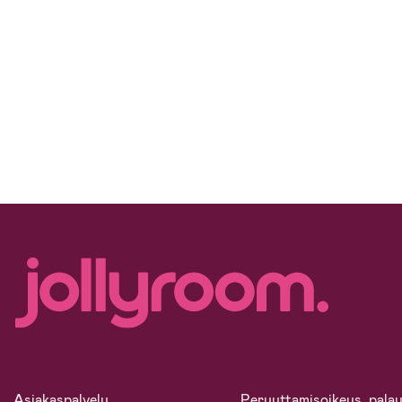
Asiakaspalvelu
Peruuttamisoikeus, palau