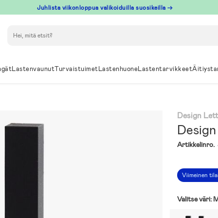
Juhlista viikonloppua valikoiduilla suosikeilla →
Hae
ngät
Lastenvaunut
Turvaistuimet
Lastenhuone
Lastentarvikkeet
Äitiysta
Design Let
Design
Artikkelinro.
Viimeinen til
Valitse väri:
M