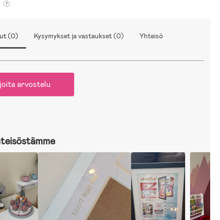
ut (0)
Kysymykset ja vastaukset (0)
Yhteisö
joita arvostelu
hteisöstämme