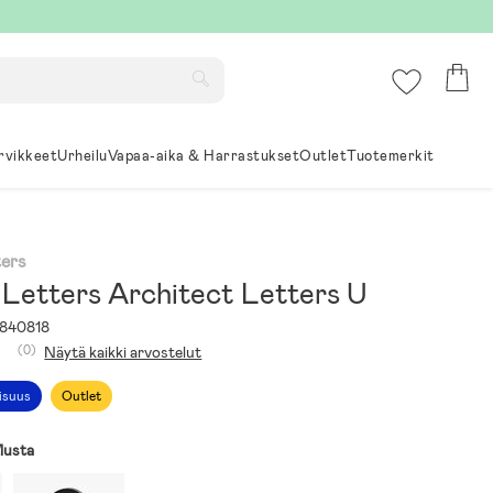
rvikkeet
Urheilu
Vapaa-aika & Harrastukset
Outlet
Tuotemerkit
ters
 Letters Architect Letters U
840818
(0)
Näytä kaikki arvostelut
aisuus
Outlet
usta