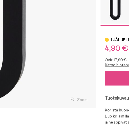
1 JÄLJE
4,90 €
Ovh: 17,90 €
Katso hintahi
Tuotekuvau
Zoom
Korista huone
Luo kirjaimill
ja ne sopivat