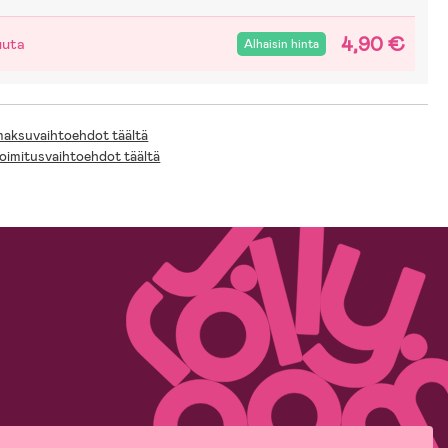
4,90 €
uuta
Alhaisin hinta
 maksuvaihtoehdot täältä
toimitusvaihtoehdot täältä