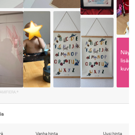
Näytä
lisää 
kuvia
GAMIFIERA.®
ia
rä
Vanha hinta
Uusi hinta