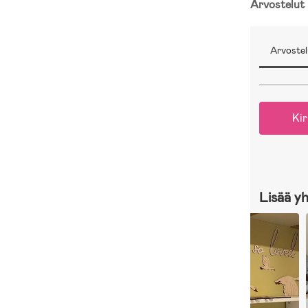
Arvostelut
Arvostel
Kir
Lisää y