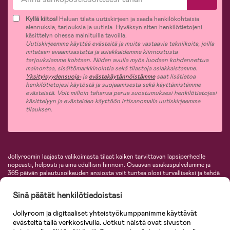
Kyllä kiitos!
Haluan tilata uutiskirjeen ja saada henkilökohtaisia
alennuksia, tarjouksia ja uutisia. Hyväksyn siten henkilötietojeni
käsittelyn ohessa mainituilla tavoilla.
Uutiskirjeemme käyttää evästeitä ja muita vastaavia tekniikoita, joilla
mitataan avaamisastetta ja asiakkaidemme kiinnostusta
tarjouksiamme kohtaan. Niiden avulla myös luodaan kohdennettua
mainontaa, sisältömarkkinointia sekä tilastoja asiakkaistamme.
Yksityisyydensuoja-
ja
evästekäytännöistämme
saat lisätietoa
henkilötietojesi käytöstä ja suojaamisesta sekä käyttämistämme
evästeistä. Voit milloin tahansa perua suostumuksesi henkilötietojesi
käsittelyyn ja evästeiden käyttöön irtisanomalla uutiskirjeemme
tilauksen.
Jollyroomin laajasta valikoimasta tilaat kaiken tarvittavan lapsiperheelle
nopeasti, helposti ja aina edullisin hinnoin. Osaavan asiakaspalvelumme ja
365 päivän palautusoikeuden ansiosta voit tuntea olosi turvalliseksi ja tehdä
ostoksia hyvillä mielin. Jollyroomilta saat lastenvaunut, turvaistuimet,
vaatteet vauvoille ja lapsille, inspiroivia sisustustuotteita lastenhuoneeseen,
Sinä päätät henkilötiedoistasi
lastentarvikkeita sekä paljon muuta. Meiltä löydät lukuisia tunnettuja
tuotemerkkejä, kuten Britax, Maxi-Cosi, Baby Jogger, BabyBjörn, Didriksons,
Jollyroom ja digitaaliset yhteistyökumppanimme käyttävät
KidKraft, Ergobaby, Philips Avent, Neonate, Cybex, LEGO ja monia muita!
evästeitä tällä verkkosivulla. Jotkut näistä ovat sivuston
Tervetuloa shoppailemaan Pohjoismaiden suurimpaan lastentarvikkeiden