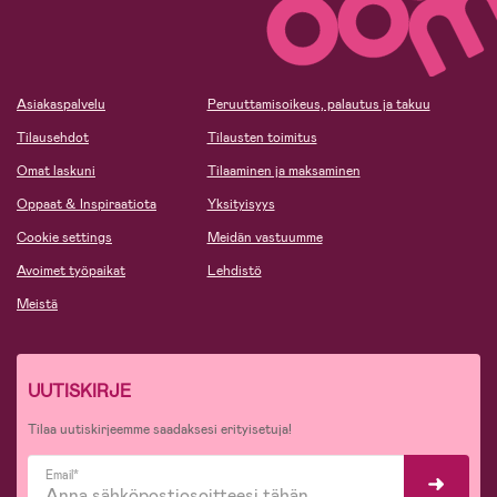
Asiakaspalvelu
Peruuttamisoikeus, palautus ja takuu
Tilausehdot
Tilausten toimitus
Omat laskuni
Tilaaminen ja maksaminen
Oppaat & Inspiraatiota
Yksityisyys
Cookie settings
Meidän vastuumme
Avoimet työpaikat
Lehdistö
Meistä
UUTISKIRJE
Tilaa uutiskirjeemme saadaksesi erityisetuja!
Email*