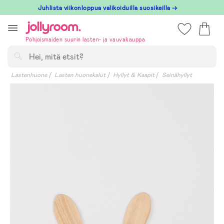
Hoppa
Juhlista viikonloppua valikoiduilla suosikeilla →
till
innehållet
Pohjoismaiden suurin lasten- ja vauvakauppa
Hae
Lastenhuone
Lasten huonekalut
Hyllyt & Kaapit
Seinähyllyt