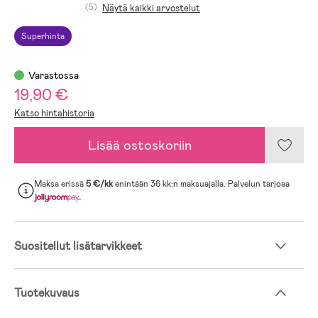
(5)
Näytä kaikki arvostelut
Superhinta
Varastossa
19,90 €
Katso hintahistoria
Lisää ostoskoriin
Maksa erissä
5 €/kk
enintään 36 kk:n maksuajalla. Palvelun tarjoaa
.
Suositellut lisätarvikkeet
Tuotekuvaus