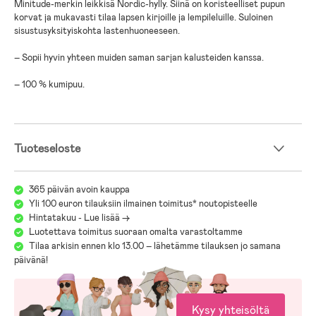
Minitude-merkin leikkisä Nordic-hylly. Siinä on koristeelliset pupun
korvat ja mukavasti tilaa lapsen kirjoille ja lempileluille. Suloinen
sisustusyksityiskohta lastenhuoneeseen.
– Sopii hyvin yhteen muiden saman sarjan kalusteiden kanssa.
– 100 % kumipuu.
Tuoteseloste
365 päivän avoin kauppa
Yli 100 euron tilauksiin ilmainen toimitus* noutopisteelle
Hintatakuu - Lue lisää ->
Luotettava toimitus suoraan omalta varastoltamme
Tilaa arkisin ennen klo 13.00 – lähetämme tilauksen jo samana
päivänä!
Kysy yhteisöltä