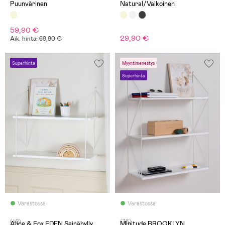
Puunvärinen
Natural/Valkoinen
59,90 €
29,90 €
Aik. hinta: 69,90 €
Superhinta
Myyntimenestys
Superhinta
Varastossa
Varastossa
(42)
(76)
Alice & Fox EDEN Seinähylly,
Minitude BROOKLYN