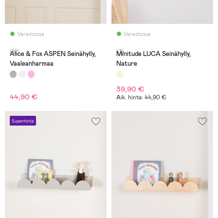
Varastossa
Varastossa
(12)
(3)
Alice & Fox ASPEN Seinähylly,
Minitude LUCA Seinähylly,
Vaaleanharmaa
Nature
39,90 €
44,90 €
Aik. hinta: 44,90 €
Superhinta