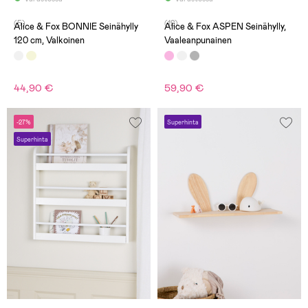
(5)
(12)
Alice & Fox BONNIE Seinähylly
Alice & Fox ASPEN Seinähylly,
120 cm, Valkoinen
Vaaleanpunainen
44,90 €
59,90 €
-27%
Superhinta
Superhinta