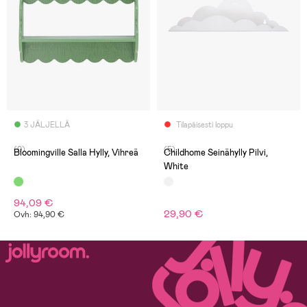
3 JÄLJELLÄ
Tilapäisesti loppu
(0)
(5)
Bloomingville Salla Hylly, Vihreä
Childhome Seinähylly Pilvi,
White
94,09 €
29,90 €
Ovh: 94,90 €