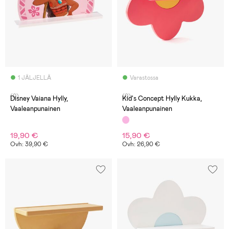
1 JÄLJELLÄ
Varastossa
(0)
(0)
Disney Vaiana Hylly,
Kid's Concept Hylly Kukka,
Vaaleanpunainen
Vaaleanpunainen
19,90 €
15,90 €
Ovh: 39,90 €
Ovh: 26,90 €