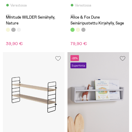
Varastossa
Varastossa
(5)
(2)
Minitude WILDER Seinähylly,
Alice & Fox Dune
Nature
Seinäripustettu Kirjahylly, Sage
39,90 €
79,90 €
-26%
Superhinta