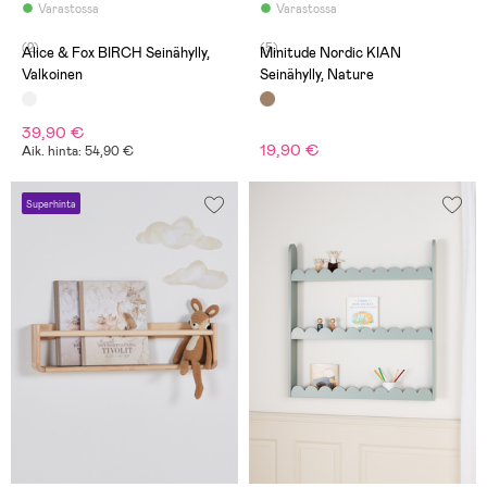
Varastossa
Varastossa
(2)
(5)
Alice & Fox BIRCH Seinähylly,
Minitude Nordic KIAN
Valkoinen
Seinähylly, Nature
39,90 €
19,90 €
Aik. hinta: 54,90 €
Superhinta