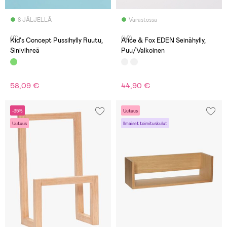
8 JÄLJELLÄ
Varastossa
(0)
(42)
Kid's Concept Pussihylly Ruutu,
Alice & Fox EDEN Seinähylly,
Sinivihreä
Puu/Valkoinen
58,09 €
44,90 €
-35%
Uutuus
Uutuus
Ilmaiset toimituskulut