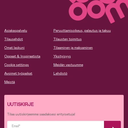
Asiakaspalvelu
Peruuttamisoikeus, palautus ja takuu
Tilausehdot
Tilausten toimitus
Omat laskuni
Tilaaminen ja maksaminen
Oppaat & Inspiraatiota
Yksityisyys
Cookie settings
Meidän vastuumme
Avoimet työpaikat
Lehdistö
Meistä
UUTISKIRJE
Tilaa uutiskirjeemme saadaksesi erityisetuja!
Email*