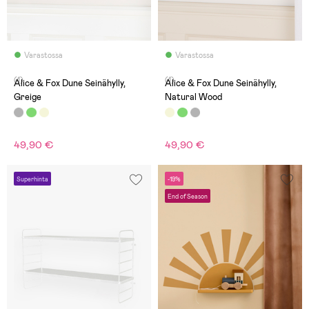
Varastossa
Varastossa
(1)
(1)
Alice & Fox Dune Seinähylly,
Alice & Fox Dune Seinähylly,
Greige
Natural Wood
49,90 €
49,90 €
Superhinta
-19%
End of Season