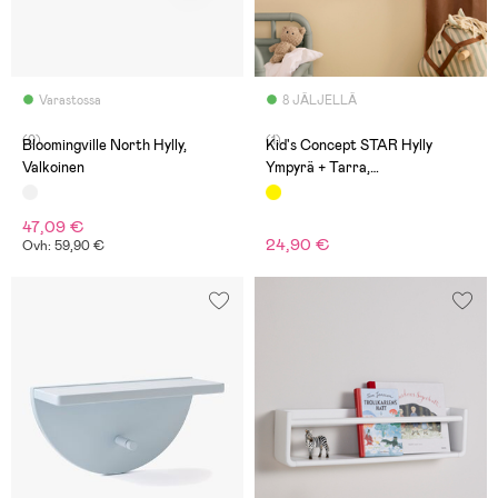
Varastossa
8 JÄLJELLÄ
(0)
(1)
Bloomingville North Hylly,
Kid's Concept STAR Hylly
Valkoinen
Ympyrä + Tarra,
Sinapinkeltainen
47,09 €
24,90 €
Ovh: 59,90 €