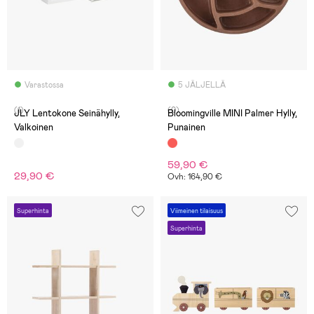
Varastossa
5 JÄLJELLÄ
(1)
(0)
JLY Lentokone Seinähylly,
Bloomingville MINI Palmer Hylly,
Valkoinen
Punainen
59,90 €
29,90 €
Ovh: 164,90 €
Superhinta
Viimeinen tilaisuus
Superhinta