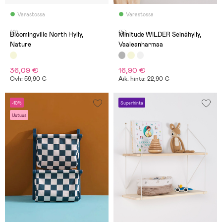
Varastossa
Varastossa
(0)
(5)
Bloomingville North Hylly,
Minitude WILDER Seinähylly,
Nature
Vaaleanharmaa
36,09 €
16,90 €
Ovh: 59,90 €
Aik. hinta: 22,90 €
-10%
Superhinta
Uutuus