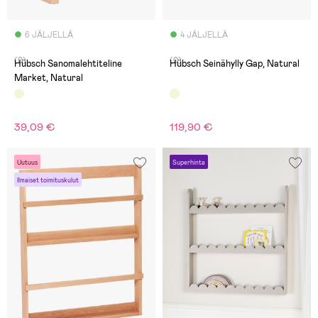
6 JÄLJELLÄ
4 JÄLJELLÄ
(0)
(0)
Hübsch Sanomalehtiteline
Hübsch Seinähylly Gap, Natural
Market, Natural
39,09 €
119,90 €
Uutuus
Superhinta
Ilmaiset toimituskulut