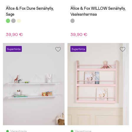
(1)
(0)
Alice & Fox Dune Seinähylly,
Alice & Fox WILLOW Seinähylly,
Sage
Vaaleanharmaa
39,90 €
39,90 €
Superhinta
Superhinta
Varastossa
Varastossa