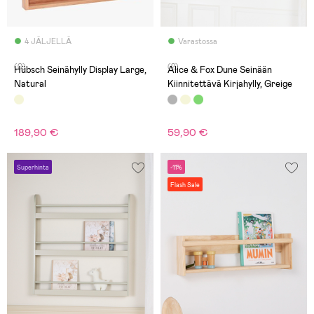
4 JÄLJELLÄ
Varastossa
(0)
(2)
Hübsch Seinähylly Display Large,
Alice & Fox Dune Seinään
Natural
Kiinnitettävä Kirjahylly, Greige
189,90 €
59,90 €
Superhinta
-11%
Flash Sale