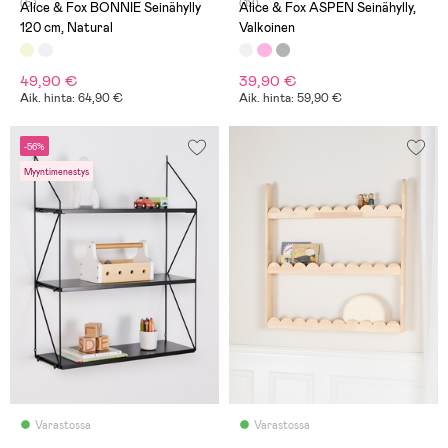
(5)
(12)
Alice & Fox BONNIE Seinähylly
Alice & Fox ASPEN Seinähylly,
120 cm, Natural
Valkoinen
49,90 €
39,90 €
Aik. hinta: 64,90 €
Aik. hinta: 59,90 €
-56%
Myyntimenestys
Varastossa
Varastossa