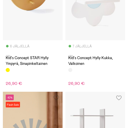
6 JÄLJELLÄ
7 JÄLJELLÄ
(0)
(0)
Kid's Concept STAR Hylly
Kid's Concept Hylly Kukka,
Ympyrä, Sinapinkeltainen
Valkoinen
26,90 €
26,90 €
-10%
Flash Sale