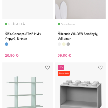
6 JÄLJELLÄ
Varastossa
(0)
(5)
Kid's Concept STAR Hylly
Minitude WILDER Seinähylly,
Ympyrä, Sininen
Valkoinen
26,90 €
39,90 €
-18%
Flash Sale