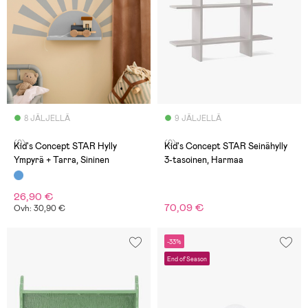
8 JÄLJELLÄ
9 JÄLJELLÄ
(0)
(0)
Kid's Concept STAR Hylly
Kid's Concept STAR Seinähylly
Ympyrä + Tarra, Sininen
3-tasoinen, Harmaa
26,90 €
70,09 €
Ovh: 30,90 €
-33%
End of Season