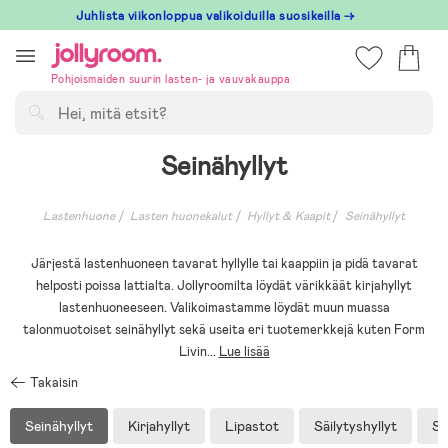
Hoppa
Juhlista viikonloppua valikoiduilla suosikeilla →
till
innehållet
Pohjoismaiden suurin lasten- ja vauvakauppa
Hae
Seinähyllyt
Lastenhuone
Lasten huonekalut
Hyllyt & Kaapit
Seinähyllyt
Järjestä lastenhuoneen tavarat hyllylle tai kaappiin ja pidä tavarat
helposti poissa lattialta. Jollyroomilta löydät värikkäät kirjahyllyt
lastenhuoneeseen. Valikoimastamme löydät muun muassa
talonmuotoiset seinähyllyt sekä useita eri tuotemerkkejä kuten Form
Livin
...
Lue lisää
Takaisin
Seinähyllyt
Kirjahyllyt
Lipastot
Säilytyshyllyt
Sä