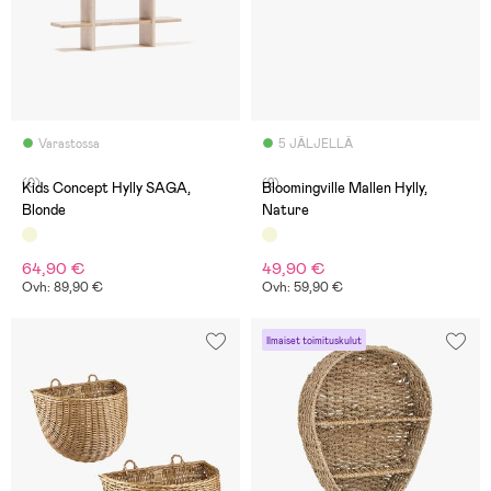
Varastossa
5 JÄLJELLÄ
(0)
(2)
Kids Concept Hylly SAGA,
Bloomingville Mallen Hylly,
Blonde
Nature
64,90 €
49,90 €
Ovh: 89,90 €
Ovh: 59,90 €
Ilmaiset toimituskulut