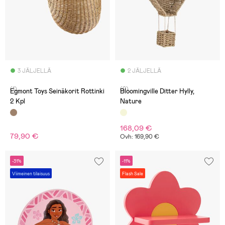
3 JÄLJELLÄ
2 JÄLJELLÄ
(1)
(0)
Egmont Toys Seinäkorit Rottinki
Bloomingville Ditter Hylly,
2 Kpl
Nature
168,09 €
79,90 €
Ovh: 169,90 €
-31%
-11%
Viimeinen tilaisuus
Flash Sale