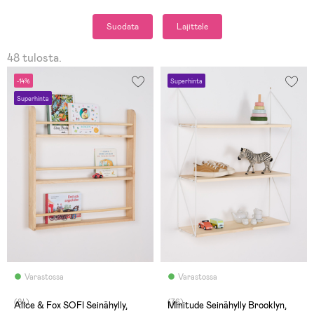
Suodata
Lajittele
48 tulosta.
-14%
Superhinta
Superhinta
Varastossa
Varastossa
(84)
(76)
Alice & Fox SOFI Seinähylly,
Minitude Seinähylly Brooklyn,