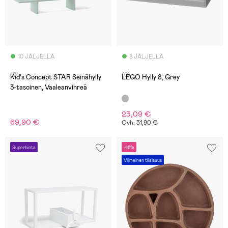
10 JÄLJELLÄ
8 JÄLJELLÄ
(0)
(0)
Kid's Concept STAR Seinähylly
LEGO Hylly 8, Grey
3-tasoinen, Vaaleanvihreä
23,09 €
69,90 €
Ovh: 31,90 €
Superhinta
-48%
Viimeinen tilaisuus