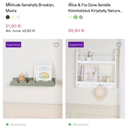
(76)
(2)
Minitude Seinähylly Brooklyn,
Alice & Fox Dune Seinälle
Musta
Kiinnitettävä Kirjahylly, Natural
Wood
21,90 €
89,90 €
Aik. hinta: 49,90 €
Superhinta
Superhinta
Varastossa
Varastossa