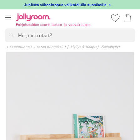
Hoppa
Juhlista viikonloppua valikoiduilla suosikeilla →
till
innehållet
Pohjoismaiden suurin lasten- ja vauvakauppa
Hae
Lastenhuone
Lasten huonekalut
Hyllyt & Kaapit
Seinähyllyt