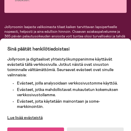
Jollyroomin laajasta valikoimasta tilaat kaiken tarvittavan lapsiperheelle
nopeasti, helposti ja aina edullisin hinnoin. Osaavan asiakaspalvelumme ja
365 päivän palautusoikeuden ansiosta voit tuntea olosi turvalliseksi ja tehdä
ostoksia hyvillä mielin. Jollyroomilta saat lastenvaunut, turvaistuimet,
vaatteet vauvoille ja lapsille, inspiroivia sisustustuotteita lastenhuoneeseen,
Sinä päätät henkilötiedoistasi
lastentarvikkeita sekä paljon muuta. Meiltä löydät lukuisia tunnettuja
tuotemerkkejä, kuten Britax, Maxi-Cosi, Baby Jogger, BabyBjörn, Didriksons,
Jollyroom ja digitaaliset yhteistyökumppanimme käyttävät
KidKraft, Ergobaby, Philips Avent, Neonate, Cybex, LEGO ja monia muita!
evästeitä tällä verkkosivulla. Jotkut näistä ovat sivuston
Tervetuloa shoppailemaan Pohjoismaiden suurimpaan lastentarvikkeiden
verkkokauppaan!
toiminnalle välttämättömiä. Seuraavat evästeet ovat sinulle
valinnaisia:
Evästeet, joilla analysoidaan verkkosivustomme käyttöä.
Evästeet, jotka mahdollistavat mukautetun kokemuksen
verkkosivustollamme.
Evästeet, joita käytetään mainontaan ja some-
Asiakaspalvelu
markkinointiin.
Lue lisää evästeistä
© 2026 Jollyroom AB. Kaikki oikeudet pidätetään.