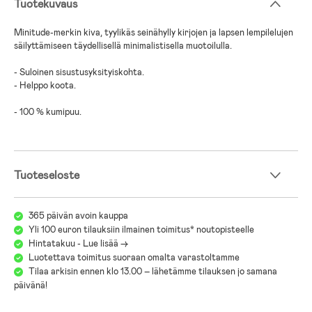
Tuotekuvaus
Minitude-merkin kiva, tyylikäs seinähylly kirjojen ja lapsen lempilelujen
säilyttämiseen täydellisellä minimalistisella muotoilulla.
- Suloinen sisustusyksityiskohta.
- Helppo koota.
- 100 % kumipuu.
Tuoteseloste
365 päivän avoin kauppa
Yli 100 euron tilauksiin ilmainen toimitus* noutopisteelle
Hintatakuu - Lue lisää ->
Luotettava toimitus suoraan omalta varastoltamme
Tilaa arkisin ennen klo 13.00 – lähetämme tilauksen jo samana
päivänä!