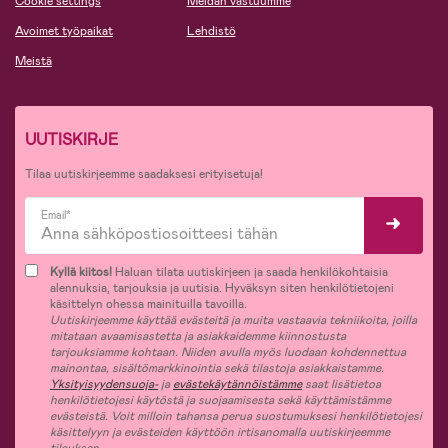
Cookie settings
Meidän vastuumme
Avoimet työpaikat
Lehdistö
Meistä
UUTISKIRJE
Tilaa uutiskirjeemme saadaksesi erityisetuja!
Email*
Kyllä kiitos!
Haluan tilata uutiskirjeen ja saada henkilökohtaisia
alennuksia, tarjouksia ja uutisia. Hyväksyn siten henkilötietojeni
käsittelyn ohessa mainituilla tavoilla.
Uutiskirjeemme käyttää evästeitä ja muita vastaavia tekniikoita, joilla
mitataan avaamisastetta ja asiakkaidemme kiinnostusta
tarjouksiamme kohtaan. Niiden avulla myös luodaan kohdennettua
mainontaa, sisältömarkkinointia sekä tilastoja asiakkaistamme.
Yksityisyydensuoja-
ja
evästekäytännöistämme
saat lisätietoa
henkilötietojesi käytöstä ja suojaamisesta sekä käyttämistämme
evästeistä. Voit milloin tahansa perua suostumuksesi henkilötietojesi
käsittelyyn ja evästeiden käyttöön irtisanomalla uutiskirjeemme
tilauksen.