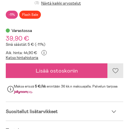
(3)
Näytä kaikki arvostelut
-11%
Flash Sale
Varastossa
39,90 €
Sinä säästät 5 € (-11%)
i
Aik. hinta: 44,90 €
Katso hintahistoria
Lisää ostoskoriin
Maksa erissä
5 €/kk
enintään 36 kk:n maksuajalla. Palvelun tarjoaa
.
Suositellut lisätarvikkeet