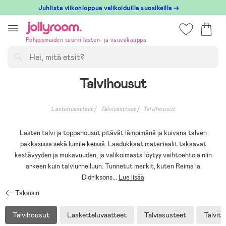
Hoppa
Juhlista viikonloppua valikoiduilla suosikeilla →
till
innehållet
Pohjoismaiden suurin lasten- ja vauvakauppa
Hae
Talvihousut
Lastenvaatteet
Talvivaatteet
Talvihousut
Lasten talvi ja toppahousut pitävät lämpimänä ja kuivana talven
pakkasissa sekä lumileikeissä. Laadukkaat materiaalit takaavat
kestävyyden ja mukavuuden, ja valikoimasta löytyy vaihtoehtoja niin
arkeen kuin talviurheiluun. Tunnetut merkit, kuten Reima ja
Didriksons
...
Lue lisää
Takaisin
Talvihousut
Lasketteluvaatteet
Talviasusteet
Talvita