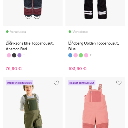
Varastossa
Varastossa
(29)
(7)
Didriksons Idre Toppahousut,
Lindberg Colden Toppahousut,
Anemon Red
Blue
76,90 €
103,90 €
Ilmaiset toimituskulut
Ilmaiset toimituskulut