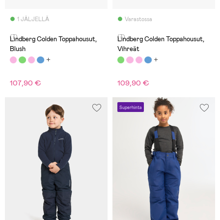
1 JÄLJELLÄ
Varastossa
(7)
(7)
Lindberg Colden Toppahousut,
Lindberg Colden Toppahousut,
Blush
Vihreät
107,90 €
109,90 €
Superhinta