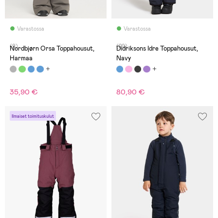
Varastossa
Varastossa
(9)
(29)
Nordbjørn Orsa Toppahousut,
Didriksons Idre Toppahousut,
Harmaa
Navy
35,90 €
80,90 €
Ilmaiset toimituskulut