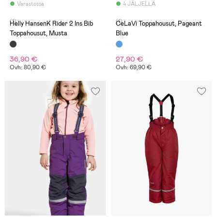
Varastossa
4 JÄLJELLÄ
(1)
(1)
Helly HansenK Rider 2 Ins Bib
CeLaVi Toppahousut, Pageant
Toppahousut, Musta
Blue
36,90 €
27,90 €
Ovh: 80,90 €
Ovh: 69,90 €