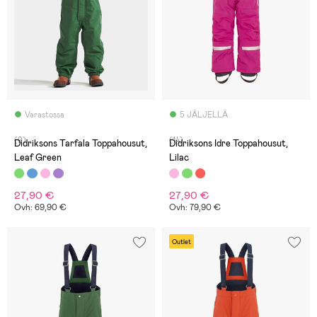
Varastossa
5 JÄLJELLÄ
(9)
(14)
Didriksons Tarfala Toppahousut,
Didriksons Idre Toppahousut,
Leaf Green
Lilac
27,90 €
27,90 €
Ovh: 69,90 €
Ovh: 79,90 €
Outlet