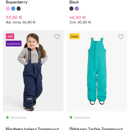
Boysenberry
Black
33,90 €
48,90 €
Aik. hinta: 64,90 €
Ovh: 80,90 €
-48%
Outlet
Superhinta
Varastossa
Varastossa
(1)
(5)
Nordbjørn Isaberg Toppahousut,
Didriksons Tarfala Toppahousut,