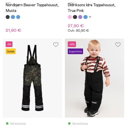
(17)
(29)
Nordbjørn Beaver Toppahousut,
Didriksons Idre Toppahousut,
Musta
True Pink
27,90 €
21,90 €
Ovh: 90,90 €
-9%
-48%
Outlet
Superhinta
Varastossa
Varastossa