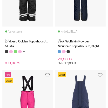
Varastossa
4 JÄLJELLÄ
(7)
(1)
Lindberg Colden Toppahousut,
Jack Wolfskin Powder
Musta
Mountain Toppahousut, Night
Blue
20,90 €
109,90 €
Ovh: 101,90 €
-19%
Outlet
Outlet