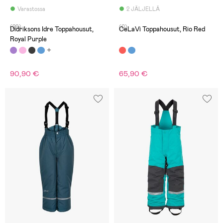
Varastossa
2 JÄLJELLÄ
(29)
(0)
Didriksons Idre Toppahousut,
CeLaVi Toppahousut, Rio Red
Royal Purple
90,90 €
65,90 €