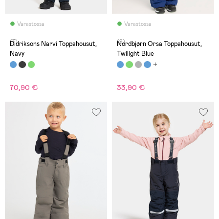
Varastossa
Varastossa
(7)
(9)
Didriksons Narvi Toppahousut,
Nordbjørn Orsa Toppahousut,
Navy
Twilight Blue
70,90 €
33,90 €