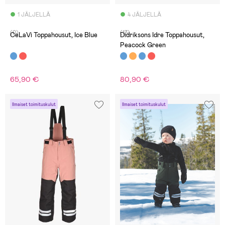
1 JÄLJELLÄ
4 JÄLJELLÄ
(0)
(13)
CeLaVi Toppahousut, Ice Blue
Didriksons Idre Toppahousut,
Peacock Green
65,90 €
80,90 €
Ilmaiset toimituskulut
Ilmaiset toimituskulut