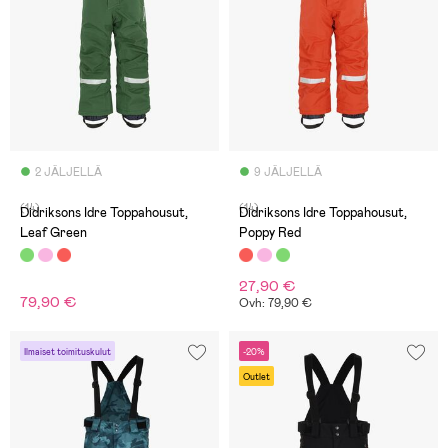
2 JÄLJELLÄ
9 JÄLJELLÄ
(14)
(14)
Didriksons Idre Toppahousut,
Didriksons Idre Toppahousut,
Leaf Green
Poppy Red
27,90 €
79,90 €
Ovh: 79,90 €
Ilmaiset toimituskulut
-20%
Outlet