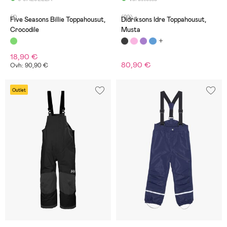
(1)
(29)
Five Seasons Billie Toppahousut,
Didriksons Idre Toppahousut,
Crocodile
Musta
18,90 €
80,90 €
Ovh: 90,90 €
Outlet