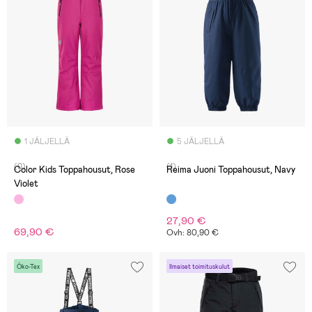
1 JÄLJELLÄ
5 JÄLJELLÄ
(0)
(1)
Color Kids Toppahousut, Rose
Reima Juoni Toppahousut, Navy
Violet
27,90 €
69,90 €
Ovh: 80,90 €
Öko-Tex
Ilmaiset toimituskulut