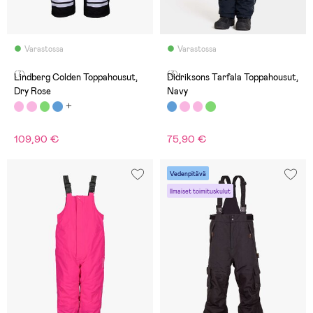
Varastossa
Varastossa
(7)
(3)
Lindberg Colden Toppahousut,
Didriksons Tarfala Toppahousut,
Dry Rose
Navy
109,90 €
75,90 €
Vedenpitävä
Ilmaiset toimituskulut