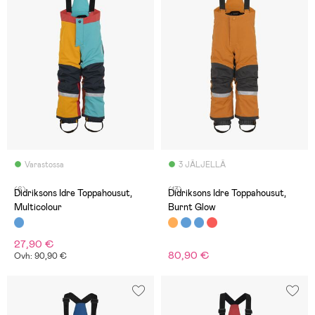
Varastossa
3 JÄLJELLÄ
(6)
(13)
Didriksons Idre Toppahousut,
Didriksons Idre Toppahousut,
Multicolour
Burnt Glow
27,90 €
80,90 €
Ovh: 90,90 €