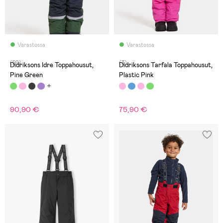
Varastossa
Varastossa
(29)
(3)
Didriksons Idre Toppahousut,
Didriksons Tarfala Toppahousut,
Pine Green
Plastic Pink
90,90 €
75,90 €