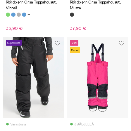
(9)
(0)
Nordbjørn Orsa Toppahousut,
Nordbjørn Orsa Toppahousut,
Vihreä
Musta
33,90 €
37,90 €
Superhinta
-24%
Outlet
Varastossa
3 JÄLJELLÄ