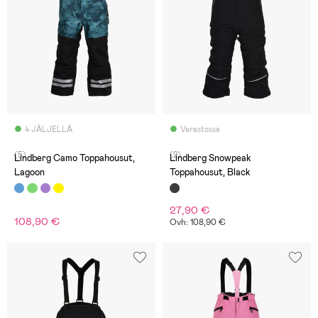
4 JÄLJELLÄ
Varastossa
(5)
(2)
Lindberg Camo Toppahousut,
Lindberg Snowpeak
Lagoon
Toppahousut, Black
27,90 €
108,90 €
Ovh: 108,90 €