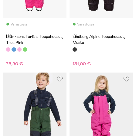
Varastossa
Varastossa
(3)
(1)
Didriksons Tarfala Toppahousut,
Lindberg Alpine Toppahousut,
True Pink
Musta
75,90 €
131,90 €