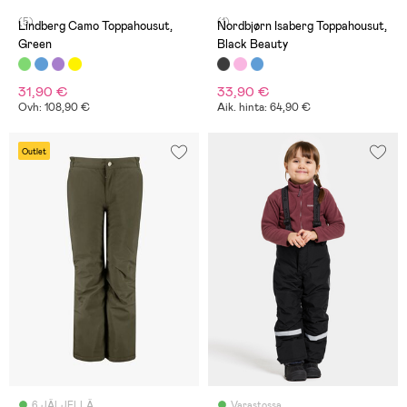
(5)
(1)
Lindberg Camo Toppahousut,
Nordbjørn Isaberg Toppahousut,
Green
Black Beauty
31,90 €
33,90 €
Ovh: 108,90 €
Aik. hinta: 64,90 €
Outlet
6 JÄLJELLÄ
Varastossa