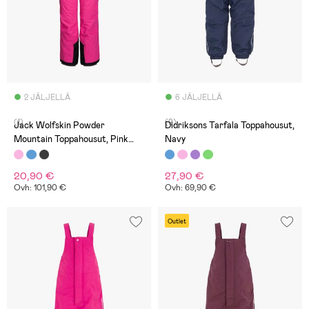
2 JÄLJELLÄ
6 JÄLJELLÄ
(1)
(9)
Jack Wolfskin Powder
Didriksons Tarfala Toppahousut,
Mountain Toppahousut, Pink
Navy
Fuchsia
20,90 €
27,90 €
Ovh: 101,90 €
Ovh: 69,90 €
Outlet