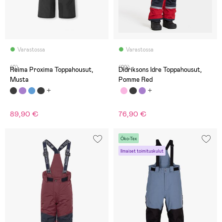
Varastossa
Varastossa
(0)
(29)
Reima Proxima Toppahousut,
Didriksons Idre Toppahousut,
Musta
Pomme Red
89,90 €
76,90 €
Öko-Tex
Ilmaiset toimituskulut