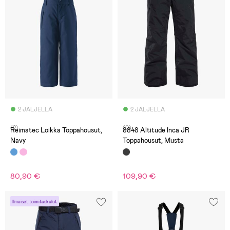
2 JÄLJELLÄ
2 JÄLJELLÄ
(2)
(0)
Reimatec Loikka Toppahousut,
8848 Altitude Inca JR
Navy
Toppahousut, Musta
80,90 €
109,90 €
Ilmaiset toimituskulut