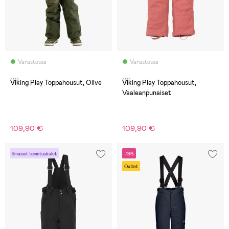
Varastossa
Varastossa
(0)
(0)
Viking Play Toppahousut, Olive
Viking Play Toppahousut,
Vaaleanpunaiset
109,90 €
109,90 €
Ilmaiset toimituskulut
-19%
Outlet