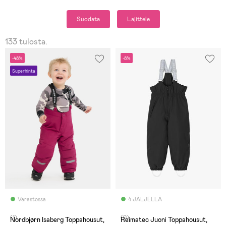
Suodata
Lajittele
133 tulosta.
-48%
-8%
Superhinta
Varastossa
4 JÄLJELLÄ
(1)
(0)
Nordbjørn Isaberg Toppahousut,
Reimatec Juoni Toppahousut,