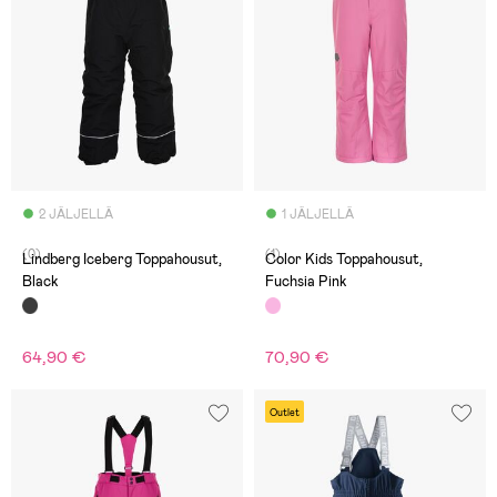
2 JÄLJELLÄ
1 JÄLJELLÄ
(0)
(1)
Lindberg Iceberg Toppahousut,
Color Kids Toppahousut,
Black
Fuchsia Pink
64,90 €
70,90 €
Outlet