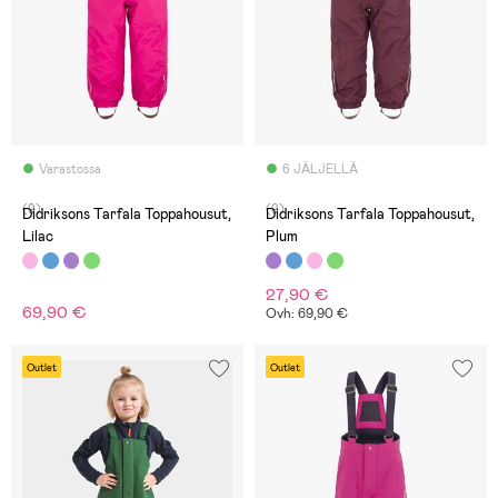
Varastossa
6 JÄLJELLÄ
(9)
(9)
Didriksons Tarfala Toppahousut,
Didriksons Tarfala Toppahousut,
Lilac
Plum
27,90 €
69,90 €
Ovh: 69,90 €
Outlet
Outlet