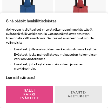
Sinä päätät henkilötiedoistasi
Jollyroom ja digitaaliset yhteistyökumppanimme käyttävät
evästeitä tällä verkkosivulla. Jotkut näistä ovat sivuston
toiminnalle välttämättömiä. Seuraavat evästeet ovat sinulle
valinnaisia:
Evästeet, joilla analysoidaan verkkosivustomme käyttöä.
Evästeet, jotka mahdollistavat mukautetun kokemuksen
verkkosivustollamme.
3 JÄLJELLÄ
2 JÄLJELLÄ
Evästeet, joita käytetään mainontaan ja some-
Asiakaspalvelu
(13)
(13)
markkinointiin.
Didriksons Idre Toppahousut,
Didriksons Idre Toppahousut,
Classic Blue
Baked Pink
Lue lisää evästeistä
80,90 €
80,90 €
SALLI
EVÄSTE-
KAIKKI
ASETUKSET
EVÄSTEET
1
/
3