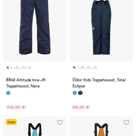
2 JÄLJELLÄ
1 JÄLJELLÄ
(0)
(0)
8848 Altitude Inca JR
Color Kids Toppahousut, Total
Toppahousut, Navy
Eclipse
109,90 €
69,90 €
Outlet