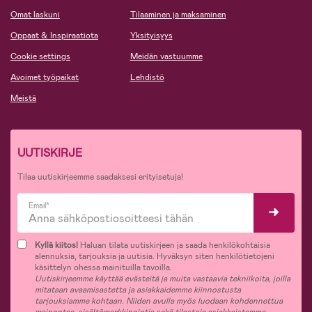
Omat laskuni
Tilaaminen ja maksaminen
Oppaat & Inspiraatiota
Yksityisyys
Cookie settings
Meidän vastuumme
Avoimet työpaikat
Lehdistö
Meistä
UUTISKIRJE
Tilaa uutiskirjeemme saadaksesi erityisetuja!
Email*
Kyllä kiitos!
Haluan tilata uutiskirjeen ja saada henkilökohtaisia
alennuksia, tarjouksia ja uutisia. Hyväksyn siten henkilötietojeni
käsittelyn ohessa mainituilla tavoilla.
Uutiskirjeemme käyttää evästeitä ja muita vastaavia tekniikoita, joilla
mitataan avaamisastetta ja asiakkaidemme kiinnostusta
tarjouksiamme kohtaan. Niiden avulla myös luodaan kohdennettua