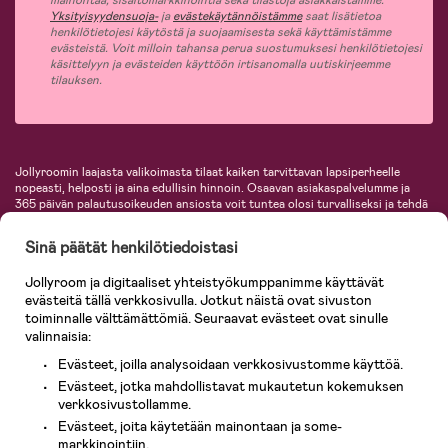
mainontaa, sisältömarkkinointia sekä tilastoja asiakkaistamme.
Yksityisyydensuoja-
ja
evästekäytännöistämme
saat lisätietoa
henkilötietojesi käytöstä ja suojaamisesta sekä käyttämistämme
evästeistä. Voit milloin tahansa perua suostumuksesi henkilötietojesi
käsittelyyn ja evästeiden käyttöön irtisanomalla uutiskirjeemme
tilauksen.
Jollyroomin laajasta valikoimasta tilaat kaiken tarvittavan lapsiperheelle
nopeasti, helposti ja aina edullisin hinnoin. Osaavan asiakaspalvelumme ja
365 päivän palautusoikeuden ansiosta voit tuntea olosi turvalliseksi ja tehdä
ostoksia hyvillä mielin. Jollyroomilta saat lastenvaunut, turvaistuimet,
vaatteet vauvoille ja lapsille, inspiroivia sisustustuotteita lastenhuoneeseen,
Sinä päätät henkilötiedoistasi
lastentarvikkeita sekä paljon muuta. Meiltä löydät lukuisia tunnettuja
tuotemerkkejä, kuten Britax, Maxi-Cosi, Baby Jogger, BabyBjörn, Didriksons,
Jollyroom ja digitaaliset yhteistyökumppanimme käyttävät
KidKraft, Ergobaby, Philips Avent, Neonate, Cybex, LEGO ja monia muita!
evästeitä tällä verkkosivulla. Jotkut näistä ovat sivuston
Tervetuloa shoppailemaan Pohjoismaiden suurimpaan lastentarvikkeiden
verkkokauppaan!
toiminnalle välttämättömiä. Seuraavat evästeet ovat sinulle
valinnaisia:
Evästeet, joilla analysoidaan verkkosivustomme käyttöä.
Evästeet, jotka mahdollistavat mukautetun kokemuksen
verkkosivustollamme.
Evästeet, joita käytetään mainontaan ja some-
markkinointiin.