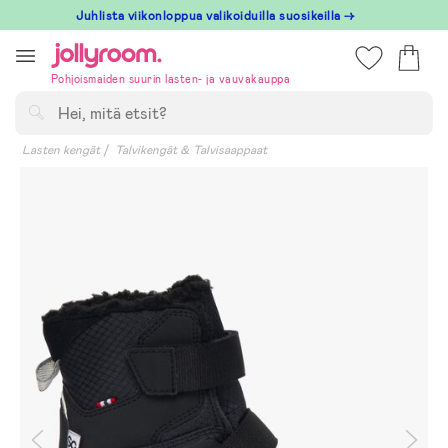
Hoppa
Juhlista viikonloppua valikoiduilla suosikeilla →
till
innehållet
Pohjoismaiden suurin lasten- ja vauvakauppa
Hae
Lasten kengät
Talvikengät & Talvisaappaat