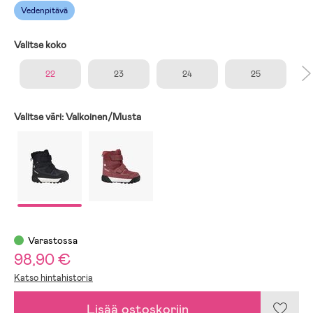
Vedenpitävä
Valitse koko
22
23
24
25
Valitse väri:
Valkoinen/Musta
Varastossa
98,90 €
Katso hintahistoria
Lisää ostoskoriin