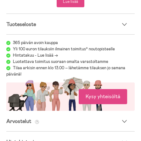
Lue lisää
Tuoteseloste
365 päivän avoin kauppa
Yli 100 euron tilauksiin ilmainen toimitus* noutopisteelle
Hintatakuu - Lue lisää ->
Luotettava toimitus suoraan omalta varastoltamme
Tilaa arkisin ennen klo 13.00 – lähetämme tilauksen jo samana
päivänä!
Kysy yhteisöltä
Arvostelut