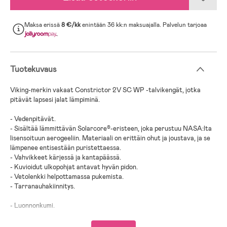
Maksa erissä
8 €/kk
enintään 36 kk:n maksuajalla. Palvelun tarjoaa
.
Tuotekuvaus
Viking-merkin vakaat Constrictor 2V SC WP -talvikengät, jotka
pitävät lapsesi jalat lämpiminä.
- Vedenpitävät.
- Sisältää lämmittävän Solarcore®-eristeen, joka perustuu NASA:lta
lisensoituun aerogeeliin. Materiaali on erittäin ohut ja joustava, ja se
lämpenee entisestään puristettaessa.
- Vahvikkeet kärjessä ja kantapäässä.
- Kuvioidut ulkopohjat antavat hyvän pidon.
- Vetolenkki helpottamassa pukemista.
- Tarranauhakiinnitys.
- Luonnonkumi.