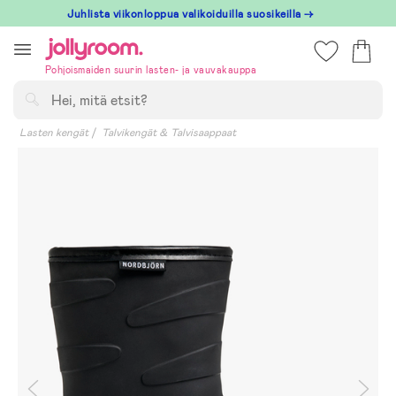
Hoppa
Juhlista viikonloppua valikoiduilla suosikeilla →
till
innehållet
Pohjoismaiden suurin lasten- ja vauvakauppa
Hae
Lasten kengät
Talvikengät & Talvisaappaat