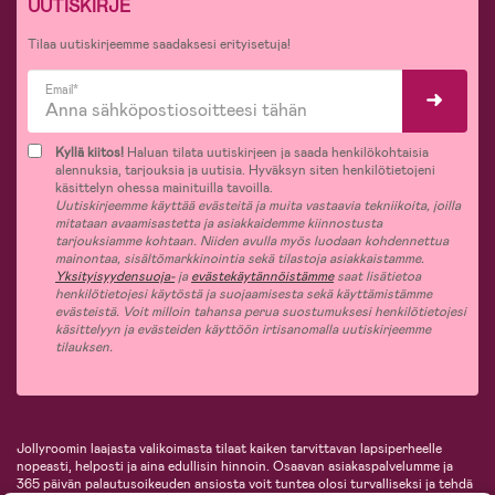
UUTISKIRJE
Tilaa uutiskirjeemme saadaksesi erityisetuja!
Email*
Kyllä kiitos!
Haluan tilata uutiskirjeen ja saada henkilökohtaisia
alennuksia, tarjouksia ja uutisia. Hyväksyn siten henkilötietojeni
käsittelyn ohessa mainituilla tavoilla.
Uutiskirjeemme käyttää evästeitä ja muita vastaavia tekniikoita, joilla
mitataan avaamisastetta ja asiakkaidemme kiinnostusta
tarjouksiamme kohtaan. Niiden avulla myös luodaan kohdennettua
mainontaa, sisältömarkkinointia sekä tilastoja asiakkaistamme.
Yksityisyydensuoja-
ja
evästekäytännöistämme
saat lisätietoa
henkilötietojesi käytöstä ja suojaamisesta sekä käyttämistämme
evästeistä. Voit milloin tahansa perua suostumuksesi henkilötietojesi
käsittelyyn ja evästeiden käyttöön irtisanomalla uutiskirjeemme
tilauksen.
Jollyroomin laajasta valikoimasta tilaat kaiken tarvittavan lapsiperheelle
nopeasti, helposti ja aina edullisin hinnoin. Osaavan asiakaspalvelumme ja
365 päivän palautusoikeuden ansiosta voit tuntea olosi turvalliseksi ja tehdä