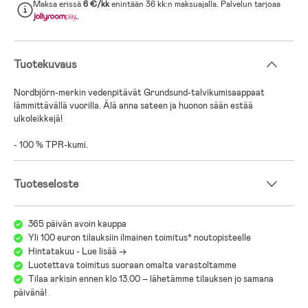
Maksa erissä
6 €/kk
enintään 36 kk:n maksuajalla. Palvelun tarjoaa
.
Tuotekuvaus
Nordbjörn-merkin vedenpitävät Grundsund-talvikumisaappaat
lämmittävällä vuorilla. Älä anna sateen ja huonon sään estää
ulkoleikkejä!
- 100 % TPR-kumi.
Tuoteseloste
365 päivän avoin kauppa
Yli 100 euron tilauksiin ilmainen toimitus* noutopisteelle
Hintatakuu - Lue lisää ->
Luotettava toimitus suoraan omalta varastoltamme
Tilaa arkisin ennen klo 13.00 – lähetämme tilauksen jo samana
päivänä!