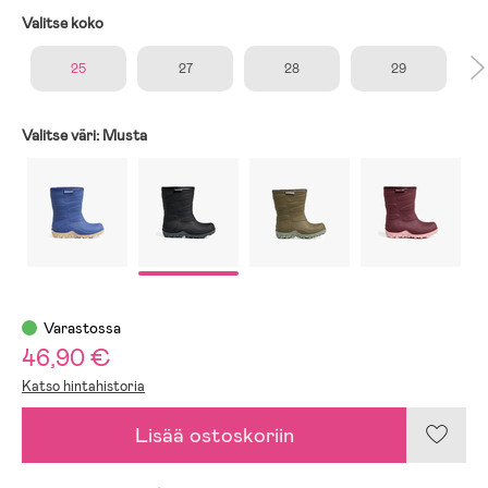
Valitse koko
25
27
28
29
Valitse väri:
Musta
Varastossa
46,90 €
Katso hintahistoria
Lisää ostoskoriin