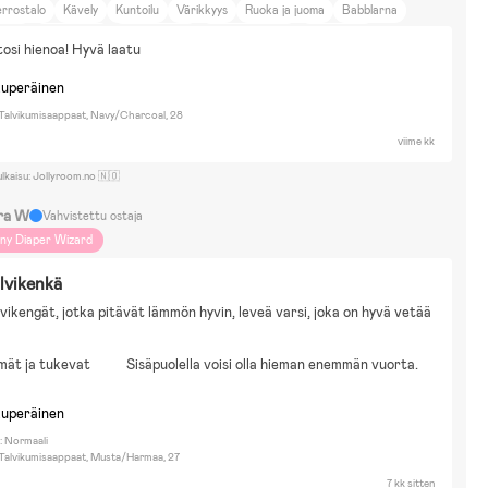
rrostalo
Kävely
Kuntoilu
Värikkyys
Ruoka ja juoma
Babblarna
amse
Dino Ranch
Fantorangen
Jurassic World
Paw Patrol
osi hienoa! Hyvä laatu
onic the Hedgehog
Disney Spiderman
Rakennussarjat & Legot
irtäminen & Askartelu
Naamiaisasut
Nuket & Pehmolelut
Palapelit
Trille
kuperäinen
 Talvikumisaappaat, Navy/Charcoal, 28
viime kk
ulkaisu: Jollyroom.no 🇳🇴
ra W
Vahvistettu ostaja
iny Diaper Wizard
lvikenkä
vikengät, jotka pitävät lämmön hyvin, leveä varsi, joka on hyvä vetää 
mät ja tukevat
Sisäpuolella voisi olla hieman enemmän vuorta.
kuperäinen
: Normaali
a Talvikumisaappaat, Musta/Harmaa, 27
7 kk sitten