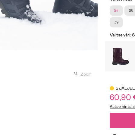
24
26
39
Valitse väri:
S
Zoom
5 JÄLJE
60,90
Katso hintahi