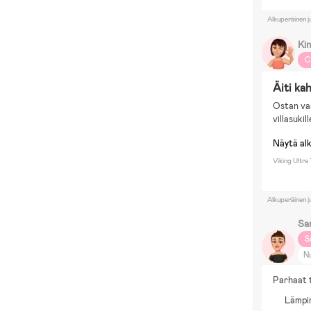
Alkuperäinen j
Ki
C
Äiti ka
Ostan vai
villasukil
Näytä al
Viking Ultra
Alkuperäinen j
Sa
S
N
L.
Parhaat t
K
Lämpim
Ko