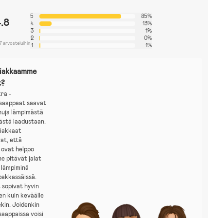
5
85%
4.8
4
13%
3
1%
2
0%
7 arvosteluihin
1
1%
siakkaamme
t?
tra -
isaappaat saavat
huja lämpimästä
ästä laadustaan.
iakkaat
at, että
 ovat helppo
ne pitävät jalat
a lämpiminä
 pakkassäissä.
 sopivat hyvin
een kuin keväälle
ekin. Joidenkin
saappaissa voisi