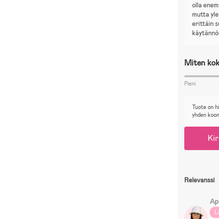
olla ene
mutta yle
erittäin s
käytännöl
Miten kok
Pieni
Tuote on h
yhden koo
Kir
Relevanssi
Ap
L