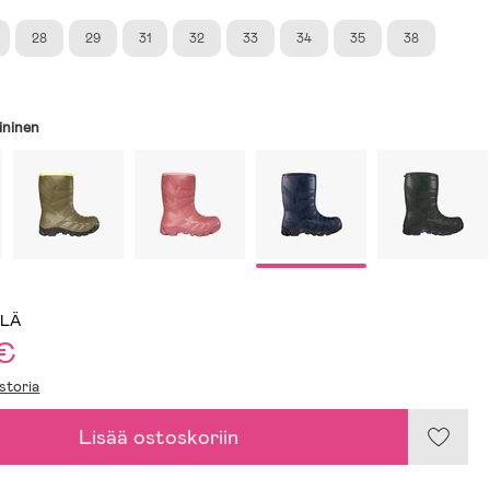
28
29
31
32
33
34
35
38
ininen
LLÄ
 €
storia
Lisää ostoskoriin