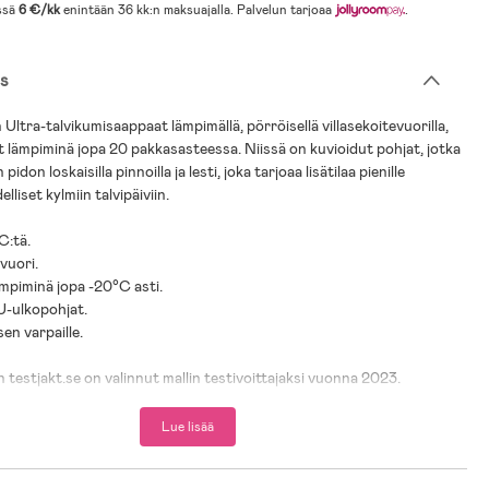
ssä
6 €/kk
enintään 36 kk:n maksuajalla. Palvelun tarjoaa
.
s
Ultra-talvikumisaappaat lämpimällä, pörröisellä villasekoitevuorilla,
lat lämpiminä jopa 20 pakkasasteessa. Niissä on kuvioidut pohjat, jotka
idon loskaisilla pinnoilla ja lesti, joka tarjoaa lisätilaa pienille
elliset kylmiin talvipäiviin.
VC:tä.
vuori.
lämpiminä jopa -20°C asti.
U-ulkopohjat.
sen varpaille.
n testjakt.se on valinnut mallin testivoittajaksi vuonna 2023.
olyuretaani.
Lue lisää
sekoite, Polyesteri.