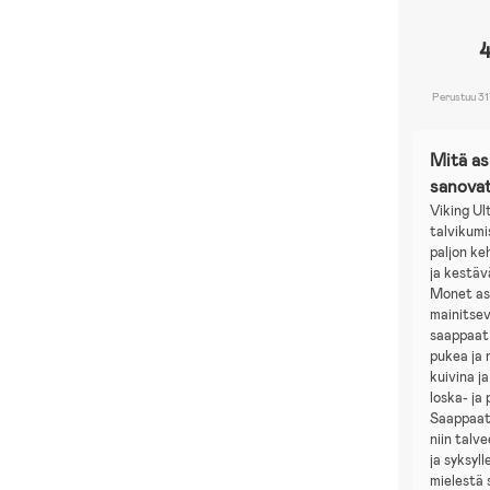
Perustuu 31
Mitä a
sanova
Viking Ul
talvikum
paljon ke
ja kestäv
Monet as
mainitsev
saappaat
pukea ja 
kuivina j
loska- ja
Saappaat
niin talv
ja syksyll
mielestä 