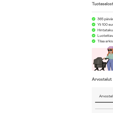
Tuoteselos
365 päivä
Yli 100 eu
Hintatakuu
Luotettav
Tilaa arki
Arvostelut
Arvostel