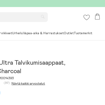
rvikkeet
Urheilu
Vapaa-aika & Harrastukset
Outlet
Tuotemerkit
Ultra Talvikumisaappaat,
harcoal
10014393
(317)
Näytä kaikki arvostelut