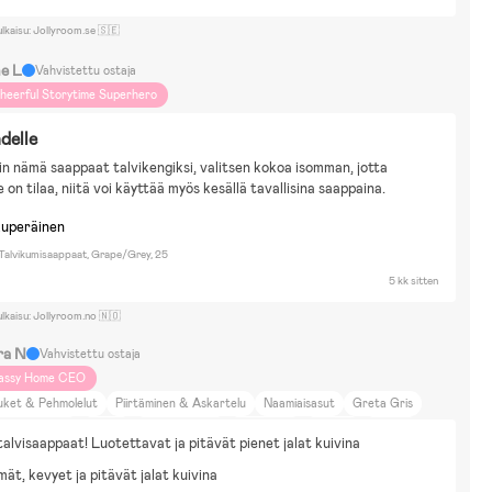
ulkaisu: Jollyroom.se 🇸🇪
ne L
Vahvistettu ostaja
heerful Storytime Superhero
hdelle
n nämä saappaat talvikengiksi, valitsen kokoa isomman, jotta 
le on tilaa, niitä voi käyttää myös kesällä tavallisina saappaina.
kuperäinen
 Talvikumisaappaat, Grape/Grey, 25
5 kk sitten
ulkaisu: Jollyroom.no 🇳🇴
ra N
Vahvistettu ostaja
assy Home CEO
uket & Pehmolelut
Piirtäminen & Askartelu
Naamiaisasut
Greta Gris
O.L. Surprise
Mumin
Disney Frozen
Kerrostalo
Pyöräily
Juoksu
alvisaappaat! Luotettavat ja pitävät pienet jalat kuivina
ävely
Maalle meno
Eläimet ja luonto
Ruoka ja juoma
Kauneus ja muoti
ät, kevyet ja pitävät jalat kuivina
ti ja puutarha
Elokuvat ja kirjallisuus