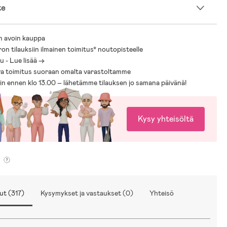
te
n avoin kauppa
ron tilauksiin ilmainen toimitus* noutopisteelle
 - Lue lisää ->
a toimitus suoraan omalta varastoltamme
sin ennen klo 13.00 – lähetämme tilauksen jo samana päivänä!
Kysy yhteisöltä
ut (317)
Kysymykset ja vastaukset (0)
Yhteisö