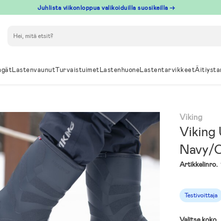
Juhlista viikonloppua valikoiduilla suosikeilla →
Hae
ngät
Lastenvaunut
Turvaistuimet
Lastenhuone
Lastentarvikkeet
Äitiysta
Viking
Viking 
Navy/C
Artikkelinro.
Testivoittaja
Valitse koko