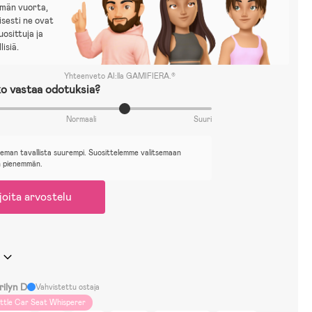
mmän vuorta,
isesti ne ovat
uosittuja ja
lisiä.
Yhteenveto AI:lla GAMIFIERA.®
o vastaa odotuksia?
Normaali
Suuri
ieman tavallista suurempi. Suosittelemme valitsemaan
n pienemmän.
joita arvostelu
rilyn D
Vahvistettu ostaja
ittle Car Seat Whisperer