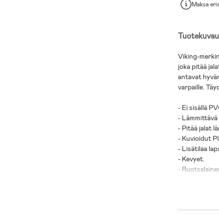
Maksa eri
Tuotekuvau
Viking-merkin 
joka pitää ja
antavat hyvän p
varpaille. Täyd
- Ei sisällä P
- Lämmittävä 
- Pitää jalat 
- Kuvioidut P
- Lisätilaa lap
- Kevyet.
- Ruotsalaine
- Päällinen: P
- Vuori: Villa
- Pohjat: PU.