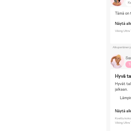
Ke
B
Tämä on t
S
Pi
Näytä al
Viking Ultra
Alkuperäinen j
Sa
T
Hyvä ta
Hyvät tal
jalkaan.
Lämpi
Näytä al
Koettu koko
Viking Ultr