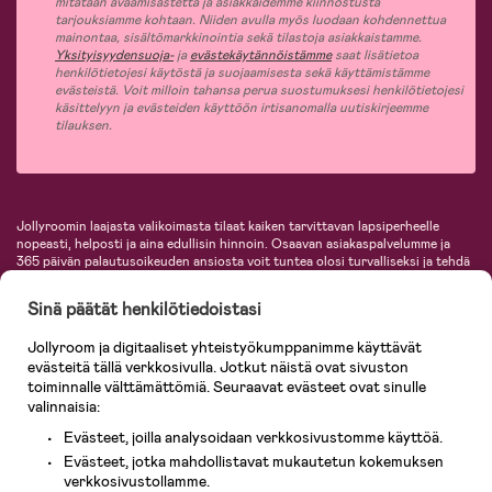
mitataan avaamisastetta ja asiakkaidemme kiinnostusta
tarjouksiamme kohtaan. Niiden avulla myös luodaan kohdennettua
mainontaa, sisältömarkkinointia sekä tilastoja asiakkaistamme.
Yksityisyydensuoja-
ja
evästekäytännöistämme
saat lisätietoa
henkilötietojesi käytöstä ja suojaamisesta sekä käyttämistämme
evästeistä. Voit milloin tahansa perua suostumuksesi henkilötietojesi
käsittelyyn ja evästeiden käyttöön irtisanomalla uutiskirjeemme
tilauksen.
Jollyroomin laajasta valikoimasta tilaat kaiken tarvittavan lapsiperheelle
nopeasti, helposti ja aina edullisin hinnoin. Osaavan asiakaspalvelumme ja
365 päivän palautusoikeuden ansiosta voit tuntea olosi turvalliseksi ja tehdä
ostoksia hyvillä mielin. Jollyroomilta saat lastenvaunut, turvaistuimet,
vaatteet vauvoille ja lapsille, inspiroivia sisustustuotteita lastenhuoneeseen,
Sinä päätät henkilötiedoistasi
lastentarvikkeita sekä paljon muuta. Meiltä löydät lukuisia tunnettuja
tuotemerkkejä, kuten Britax, Maxi-Cosi, Baby Jogger, BabyBjörn, Didriksons,
Jollyroom ja digitaaliset yhteistyökumppanimme käyttävät
KidKraft, Ergobaby, Philips Avent, Neonate, Cybex, LEGO ja monia muita!
evästeitä tällä verkkosivulla. Jotkut näistä ovat sivuston
Tervetuloa shoppailemaan Pohjoismaiden suurimpaan lastentarvikkeiden
verkkokauppaan!
toiminnalle välttämättömiä. Seuraavat evästeet ovat sinulle
valinnaisia:
Evästeet, joilla analysoidaan verkkosivustomme käyttöä.
Evästeet, jotka mahdollistavat mukautetun kokemuksen
verkkosivustollamme.