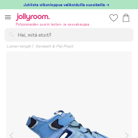
Hoppa
Juhlista viikonloppua valikoiduilla suosikeilla →
till
innehållet
Pohjoismaiden suurin lasten- ja vauvakauppa
Hae
Lasten kengät
Sandaalit & Flip-Flopit