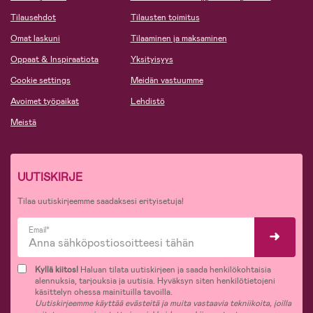
Tilausehdot
Tilausten toimitus
Omat laskuni
Tilaaminen ja maksaminen
Oppaat & Inspiraatiota
Yksityisyys
Cookie settings
Meidän vastuumme
Avoimet työpaikat
Lehdistö
Meistä
UUTISKIRJE
Tilaa uutiskirjeemme saadaksesi erityisetuja!
Email*
Kyllä kiitos!
Haluan tilata uutiskirjeen ja saada henkilökohtaisia
alennuksia, tarjouksia ja uutisia. Hyväksyn siten henkilötietojeni
käsittelyn ohessa mainituilla tavoilla.
Uutiskirjeemme käyttää evästeitä ja muita vastaavia tekniikoita, joilla