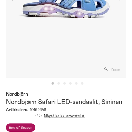
Zoom
Nordbjörn
Nordbjørn Safari LED-sandaalit, Sininen
Artikkelinro.
10164648
(43)
Näytä kaikki arvostelut
End of Season