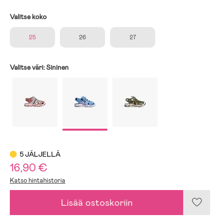
Valitse koko
25
26
27
Valitse väri:
Sininen
5 JÄLJELLÄ
16,90 €
Katso hintahistoria
Lisää ostoskoriin