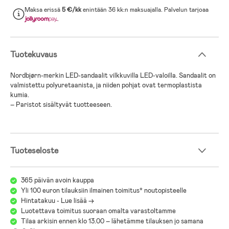
Maksa erissä
5 €/kk
enintään 36 kk:n maksuajalla. Palvelun tarjoaa
.
Tuotekuvaus
Nordbjørn-merkin LED-sandaalit vilkkuvilla LED-valoilla. Sandaalit on
valmistettu polyuretaanista, ja niiden pohjat ovat termoplastista
kumia.
– Paristot sisältyvät tuotteeseen.
Tuoteseloste
365 päivän avoin kauppa
Yli 100 euron tilauksiin ilmainen toimitus* noutopisteelle
Hintatakuu - Lue lisää ->
Luotettava toimitus suoraan omalta varastoltamme
Tilaa arkisin ennen klo 13.00 – lähetämme tilauksen jo samana