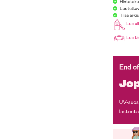
Hintatakuu
Luotettav
Tilaa arki
Lue
u
Lue
t
End o
Jop
UV-suosi
lastenta