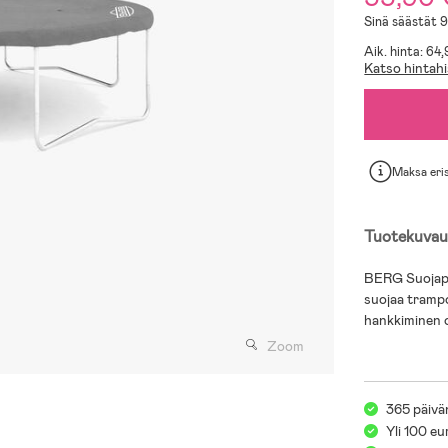
Sinä säästät 
Aik. hinta: 64
Katso hintahi
Maksa eri
Tuotekuvau
BERG Suojapei
suojaa trampol
hankkiminen o
Zoom
365 päivä
Yli 100 eu