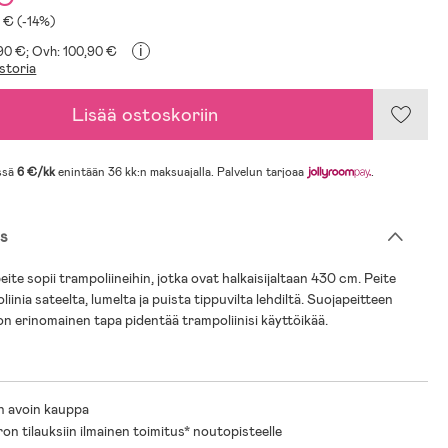
9 € (-14%)
i
,90 €;
Ovh: 100,90 €
storia
Lisää ostoskoriin
ssä
6 €/kk
enintään 36 kk:n maksuajalla. Palvelun tarjoaa
.
s
te sopii trampoliineihin, jotka ovat halkaisijaltaan 430 cm. Peite
iinia sateelta, lumelta ja puista tippuvilta lehdiltä. Suojapeitteen
n erinomainen tapa pidentää trampoliinisi käyttöikää.
n avoin kauppa
ron tilauksiin ilmainen toimitus* noutopisteelle