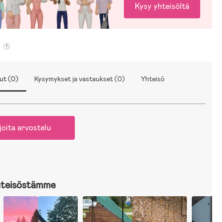
Kysy yhteisöltä
ut (0)
Kysymykset ja vastaukset (0)
Yhteisö
joita arvostelu
hteisöstämme