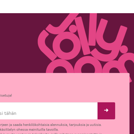
isetuja!
rjeen ja saada henkilökohtaisia alennuksia, tarjouksia ja uutisia.
äsittelyn ohessa mainituilla tavoilla.