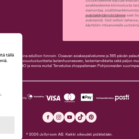
Uutiskirjeemme käyttää evästeitä 
asiakkaidemme kiinnostusta tar
mainontaa, sisältömarkkinointia
evästekäytännöistämme
saat lis
evästeistä. Voit milloin tahansa
käyttöön irtisanomalla uutiskir
tä tällä
i, helposti ja aina edullisin hinnoin. Osaavan asiakaspalvelumme ja 365 päivän palaut
miä.
ille, inspiroivia sisustustuotteita lastenhuoneeseen, lastentarvikkeita sekä paljon m
te, Cybex, LEGO ja monia muita! Tervetuloa shoppailemaan Pohjoismaiden suurimpa
.
© 2026 Jollyroom AB. Kaikki oikeudet pidätetään.