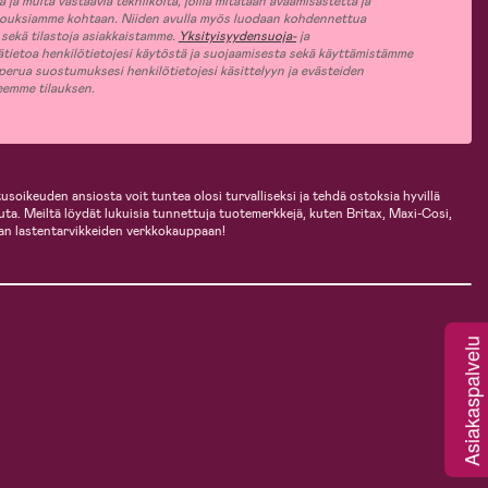
ja muita vastaavia tekniikoita, joilla mitataan avaamisastetta ja
jouksiamme kohtaan. Niiden avulla myös luodaan kohdennettua
 sekä tilastoja asiakkaistamme.
Yksityisyydensuoja-
ja
ätietoa henkilötietojesi käytöstä ja suojaamisesta sekä käyttämistämme
 perua suostumuksesi henkilötietojesi käsittelyyn ja evästeiden
jeemme tilauksen.
usoikeuden ansiosta voit tuntea olosi turvalliseksi ja tehdä ostoksia hyvillä
uuta. Meiltä löydät lukuisia tunnettuja tuotemerkkejä, kuten Britax, Maxi-Cosi,
an lastentarvikkeiden verkkokauppaan!
Asiakaspalvelu