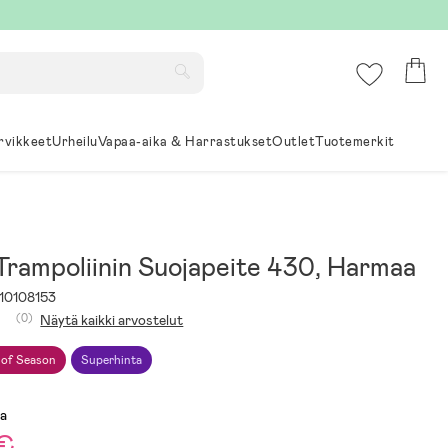
rvikkeet
Urheilu
Vapaa-aika & Harrastukset
Outlet
Tuotemerkit
rampoliinin Suojapeite 430, Harmaa
10108153
(0)
Näytä kaikki arvostelut
 of Season
Superhinta
sa
 €