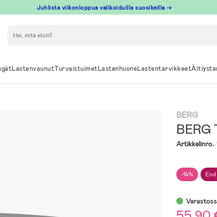
Juhlista viikonloppua valikoiduilla suosikeilla →
Hae
ngät
Lastenvaunut
Turvaistuimet
Lastenhuone
Lastentarvikkeet
Äitiysta
BERG
BERG T
Artikkelinro.
-14%
End
Varastos
55,90