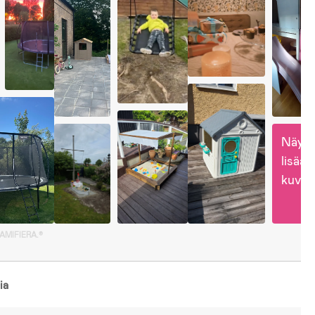
Näytä
lisää 
kuvia
GAMIFIERA.®
ia