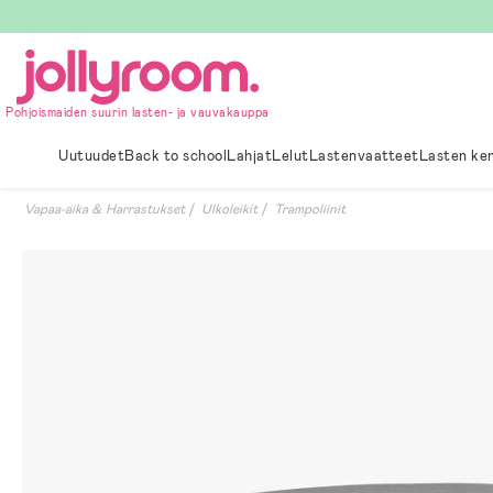
Hoppa
till
innehållet
Pohjoismaiden suurin lasten- ja vauvakauppa
Uutuudet
Back to school
Lahjat
Lelut
Lastenvaatteet
Lasten ke
Vapaa-aika & Harrastukset
Ulkoleikit
Trampoliinit