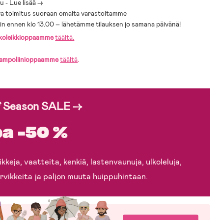
 - Lue lisää ->
a toimitus suoraan omalta varastoltamme
sin ennen klo 13.00 – lähetämme tilauksen jo samana päivänä!
lkoleikkioppaamme
täältä
.
rampoliinioppaamme
täältä
.
f Season SALE →
a -50 %
kkeja, vaatteita, kenkiä, lastenvaunuja, ulkoleluja,
rvikkeita ja paljon muuta huippuhintaan.