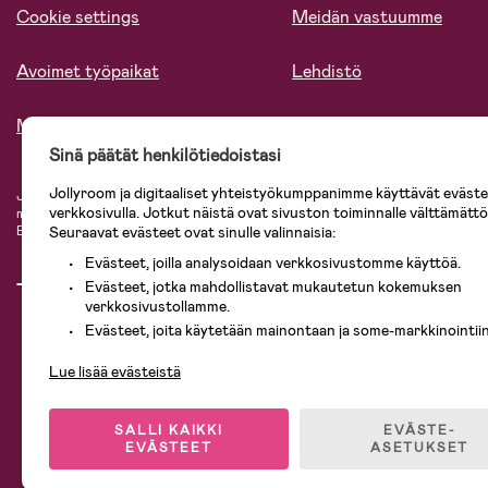
Cookie settings
Meidän vastuumme
Avoimet työpaikat
Lehdistö
Meistä
Sinä päätät henkilötiedoistasi
Jollyroom ja digitaaliset yhteistyökumppanimme käyttävät evästei
Jollyroomin laajasta valikoimasta tilaat kaiken tarvittavan lapsiperheelle nopeast
verkkosivulla. Jotkut näistä ovat sivuston toiminnalle välttämättö
mielin. Jollyroomilta saat lastenvaunut, turvaistuimet, vaatteet vauvoille ja laps
Baby Jogger, BabyBjörn, Didriksons, KidKraft, Ergobaby, Philips Avent, Neona
Seuraavat evästeet ovat sinulle valinnaisia:
Evästeet, joilla analysoidaan verkkosivustomme käyttöä.
Evästeet, jotka mahdollistavat mukautetun kokemuksen
verkkosivustollamme.
Evästeet, joita käytetään mainontaan ja some-markkinointiin
Lue lisää evästeistä
SALLI KAIKKI
EVÄSTE-
EVÄSTEET
ASETUKSET