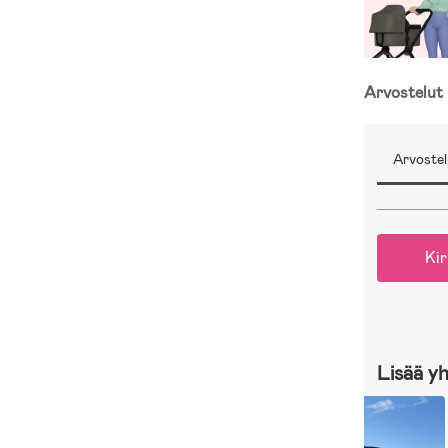
Arvostelut
Arvostel
Kir
Lisää y