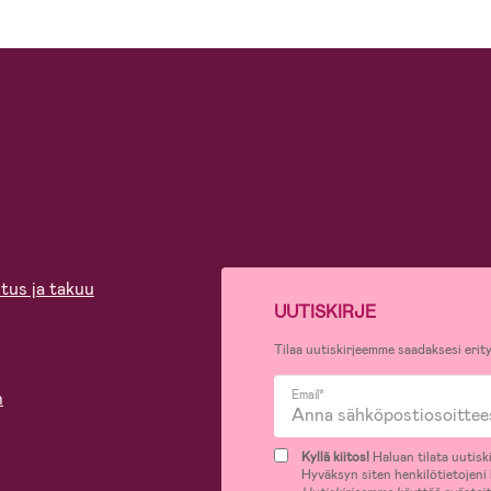
tus ja takuu
UUTISKIRJE
Tilaa uutiskirjeemme saadaksesi erity
n
Email*
Kyllä kiitos!
Haluan tilata uutiski
Hyväksyn siten henkilötietojeni k