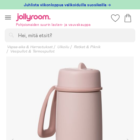
Hoppa
Juhlista viikonloppua valikoiduilla suosikeilla →
till
innehållet
Pohjoismaiden suurin lasten- ja vauvakauppa
Hae
Vapaa-aika & Harrastukset
Ulkoilu
Retket & Piknik
Vesipullot & Termospullot