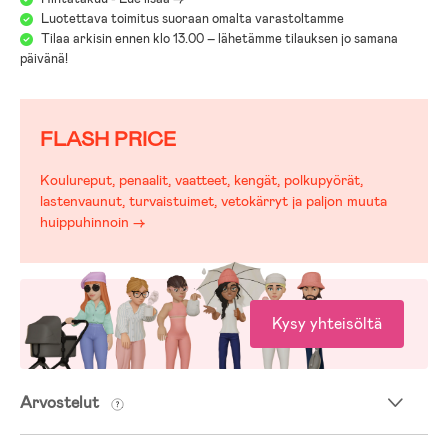
Luotettava toimitus suoraan omalta varastoltamme
Tilaa arkisin ennen klo 13.00 – lähetämme tilauksen jo samana
päivänä!
FLASH PRICE
Koulureput, penaalit, vaatteet, kengät, polkupyörät,
lastenvaunut, turvaistuimet, vetokärryt ja paljon muuta
huippuhinnoin →
Kysy yhteisöltä
Arvostelut