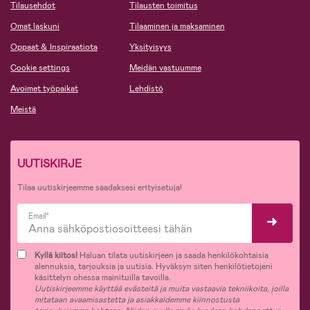
Tilausehdot
Tilausten toimitus
Omat laskuni
Tilaaminen ja maksaminen
Oppaat & Inspiraatiota
Yksityisyys
Cookie settings
Meidän vastuumme
Avoimet työpaikat
Lehdistö
Meistä
UUTISKIRJE
Tilaa uutiskirjeemme saadaksesi erityisetuja!
Email*
Kyllä kiitos!
Haluan tilata uutiskirjeen ja saada henkilökohtaisia
alennuksia, tarjouksia ja uutisia. Hyväksyn siten henkilötietojeni
käsittelyn ohessa mainituilla tavoilla.
Uutiskirjeemme käyttää evästeitä ja muita vastaavia tekniikoita, joilla
mitataan avaamisastetta ja asiakkaidemme kiinnostusta