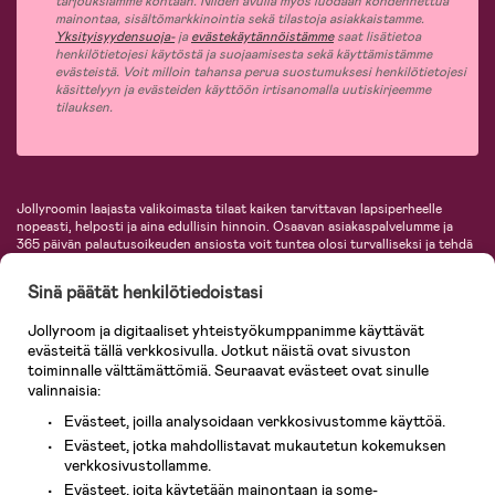
tarjouksiamme kohtaan. Niiden avulla myös luodaan kohdennettua
mainontaa, sisältömarkkinointia sekä tilastoja asiakkaistamme.
Yksityisyydensuoja-
ja
evästekäytännöistämme
saat lisätietoa
henkilötietojesi käytöstä ja suojaamisesta sekä käyttämistämme
evästeistä. Voit milloin tahansa perua suostumuksesi henkilötietojesi
käsittelyyn ja evästeiden käyttöön irtisanomalla uutiskirjeemme
tilauksen.
Jollyroomin laajasta valikoimasta tilaat kaiken tarvittavan lapsiperheelle
nopeasti, helposti ja aina edullisin hinnoin. Osaavan asiakaspalvelumme ja
365 päivän palautusoikeuden ansiosta voit tuntea olosi turvalliseksi ja tehdä
ostoksia hyvillä mielin. Jollyroomilta saat lastenvaunut, turvaistuimet,
vaatteet vauvoille ja lapsille, inspiroivia sisustustuotteita lastenhuoneeseen,
Sinä päätät henkilötiedoistasi
lastentarvikkeita sekä paljon muuta. Meiltä löydät lukuisia tunnettuja
tuotemerkkejä, kuten Britax, Maxi-Cosi, Baby Jogger, BabyBjörn, Didriksons,
Jollyroom ja digitaaliset yhteistyökumppanimme käyttävät
KidKraft, Ergobaby, Philips Avent, Neonate, Cybex, LEGO ja monia muita!
evästeitä tällä verkkosivulla. Jotkut näistä ovat sivuston
Tervetuloa shoppailemaan Pohjoismaiden suurimpaan lastentarvikkeiden
verkkokauppaan!
toiminnalle välttämättömiä. Seuraavat evästeet ovat sinulle
valinnaisia:
Evästeet, joilla analysoidaan verkkosivustomme käyttöä.
Evästeet, jotka mahdollistavat mukautetun kokemuksen
verkkosivustollamme.
Evästeet, joita käytetään mainontaan ja some-