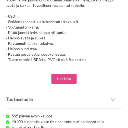
b.box-merkin juomapullo vuotamattomalla kannella, joka on helppo
avata ja sulkea. Täydellinen kouluun tai retkelle.
- 690 ml.
- Sisäänrakennettu ja kokoontaitettava pilli.
- Vuotamaton kansi.
- Pitää juomat kylminä jopa 46 tuntia.
- Helppo avata ja sulkea.
- Käytännöllinen kantokahva.
- Helppo puhdistaa.
- Kestää pesua astianpesukoneessa.
- Tuote ei sisällä BPA:ta, PVC:tä eikä ftalaatteja.
- Ikäsuositus: 12 kk+.
Lue lisää
- Ruostumaton teräs, polypropyleeni, silikoni.
Tuoteseloste
365 päivän avoin kauppa
Yli 100 euron tilauksiin ilmainen toimitus* noutopisteelle
Hintatakuu - Lue lisää ->